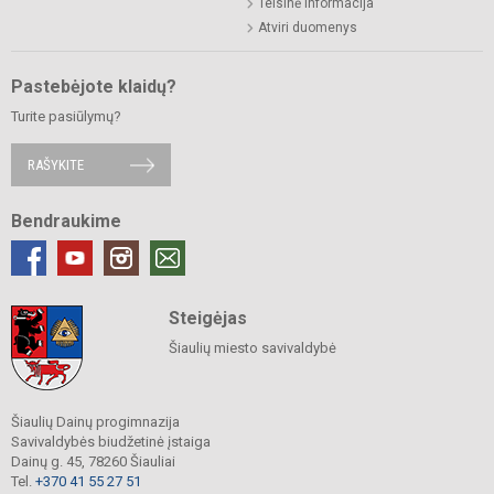
Teisinė informacija
Atviri duomenys
Pastebėjote klaidų?
Turite pasiūlymų?
RAŠYKITE
Bendraukime
Steigėjas
Šiaulių miesto savivaldybė
Šiaulių Dainų progimnazija
Savivaldybės biudžetinė įstaiga
Dainų g. 45, 78260 Šiauliai
Tel.
+370 41 55 27 51