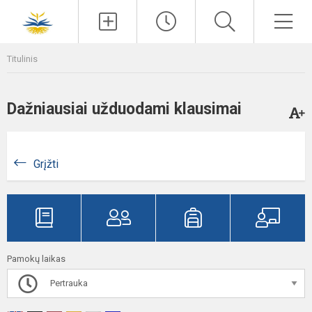
Paieška
Men
Titulinis
Dažniausiai užduodami klausimai
Grįžti
Pamokų laikas
Pertrauka