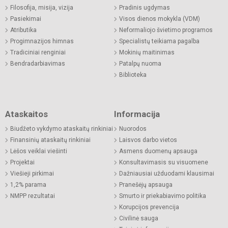
Filosofija, misija, vizija
Pradinis ugdymas
Pasiekimai
Visos dienos mokykla (VDM)
Atributika
Neformaliojo švietimo programos
Progimnazijos himnas
Specialistų teikiama pagalba
Tradiciniai renginiai
Mokinių maitinimas
Bendradarbiavimas
Patalpų nuoma
Biblioteka
Ataskaitos
Informacija
Biudžeto vykdymo ataskaitų rinkiniai
Nuorodos
Finansinių ataskaitų rinkiniai
Laisvos darbo vietos
Lėšos veiklai viešinti
Asmens duomenų apsauga
Projektai
Konsultavimasis su visuomene
Viešieji pirkimai
Dažniausiai užduodami klausimai
1,2% parama
Pranešėjų apsauga
NMPP rezultatai
Smurto ir priekabiavimo politika
Korupcijos prevencija
Civilinė sauga