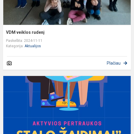
VDM veiklos rudenį
Paskelbta: 2024-11-11
Kategorija:
Aktualijos
Plačiau
K
p