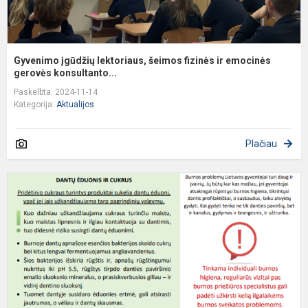
Gyvenimo įgūdžių lektoriaus, šeimos fizinės ir emocinės
gerovės konsultanto...
Paskelbta: 2024-11-14
Kategorija:
Aktualijos
Plačiau
B
ir
d
s
r
a