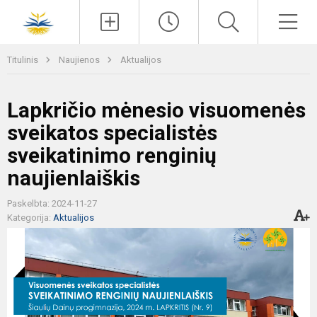
Paieška
Men
Titulinis
Naujienos
Aktualijos
Lapkričio mėnesio visuomenės
sveikatos specialistės
sveikatinimo renginių
naujienlaiškis
Paskelbta: 2024-11-27
Kategorija:
Aktualijos