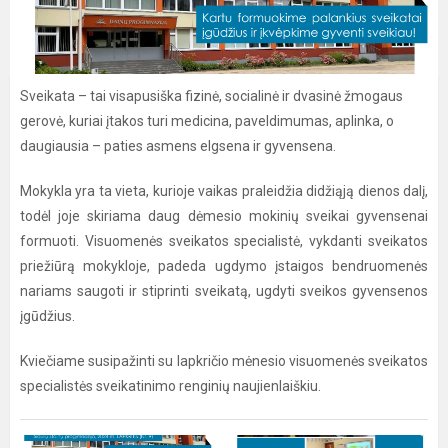
Sveikata – tai visapusiška fizinė, socialinė ir dvasinė žmogaus
gerovė, kuriai įtakos turi medicina, paveldimumas, aplinka, o
daugiausia – paties asmens elgsena ir gyvensena.
Mokykla yra ta vieta, kurioje vaikas praleidžia didžiąją dienos dalį,
todėl joje skiriama daug dėmesio mokinių sveikai gyvensenai
formuoti. Visuomenės sveikatos specialistė, vykdanti sveikatos
priežiūrą mokykloje, padeda ugdymo įstaigos bendruomenės
nariams saugoti ir stiprinti sveikatą, ugdyti sveikos gyvensenos
įgūdžius.
Kviečiame susipažinti su lapkričio mėnesio visuomenės sveikatos
specialistės sveikatinimo renginių naujienlaiškiu.