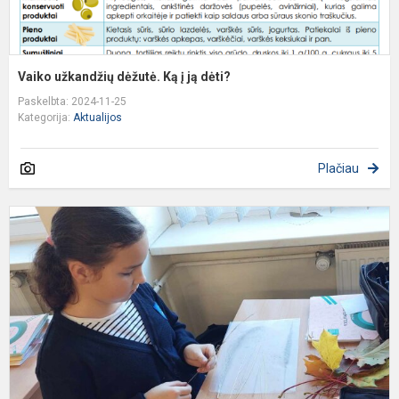
Vaiko užkandžių dėžutė. Ką į ją dėti?
Paskelbta: 2024-11-25
Kategorija:
Aktualijos
Plačiau
S
p
4
k
,
s
p
m
l