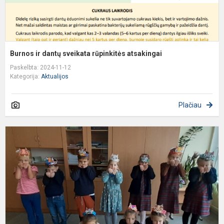
Burnos ir dantų sveikata rūpinkitės atsakingai
Paskelbta: 2024-11-12
Kategorija:
Aktualijos
Plačiau
v
r