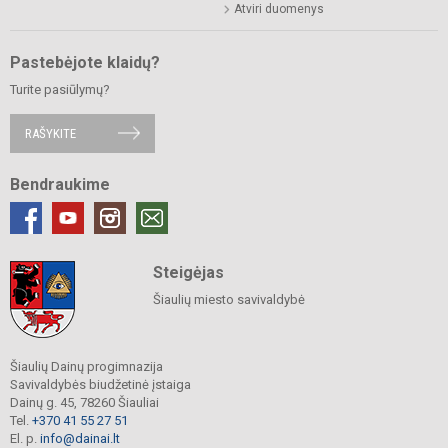
Atviri duomenys
Pastebėjote klaidų?
Turite pasiūlymų?
RAŠYKITE
Bendraukime
Steigėjas
Šiaulių miesto savivaldybė
Šiaulių Dainų progimnazija
Savivaldybės biudžetinė įstaiga
Dainų g. 45, 78260 Šiauliai
Tel.
+370 41 55 27 51
El. p.
info@dainai.lt