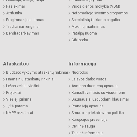
Pasiekimai
Visos dienos mokykla (VDM)
Atributika
Neformaliojo švietimo programos
Progimnazijos himnas
Specialistų teikiama pagalba
Tradiciniai renginiai
Mokinių maitinimas
Bendradarbiavimas
Patalpų nuoma
Biblioteka
Ataskaitos
Informacija
Biudžeto vykdymo ataskaitų rinkiniai
Nuorodos
Finansinių ataskaitų rinkiniai
Laisvos darbo vietos
Lėšos veiklai viešinti
Asmens duomenų apsauga
Projektai
Konsultavimasis su visuomene
Viešieji pirkimai
Dažniausiai užduodami klausimai
1,2% parama
Pranešėjų apsauga
NMPP rezultatai
Smurto ir priekabiavimo politika
Korupcijos prevencija
Civilinė sauga
Teisinė informacija