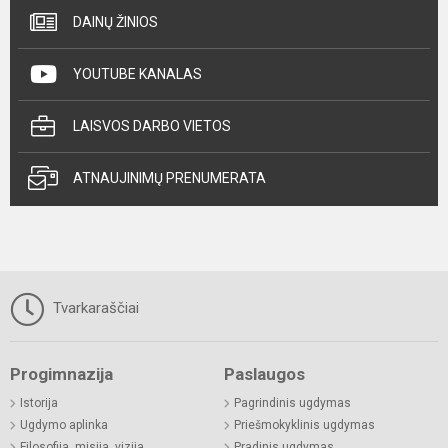
DAINŲ ŽINIOS
YOUTUBE KANALAS
LAISVOS DARBO VIETOS
ATNAUJINIMŲ PRENUMERATA
Tvarkaraščiai
Progimnazija
Paslaugos
Istorija
Pagrindinis ugdymas
Ugdymo aplinka
Priešmokyklinis ugdymas
Filosofija, misija, vizija
Pradinis ugdymas