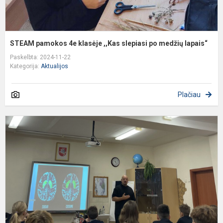
STEAM pamokos 4e klasėje ,,Kas slepiasi po medžių lapais“
Paskelbta: 2024-11-22
Kategorija:
Aktualijos
Plačiau
G
į
l
š
f
ir
e
ge