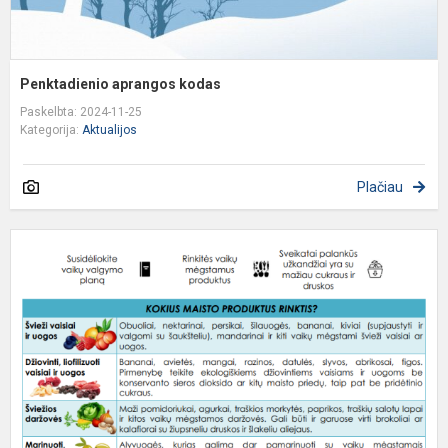
Penktadienio aprangos kodas
Paskelbta: 2024-11-25
Kategorija:
Aktualijos
Plačiau
V
u
d
K
į
j
d