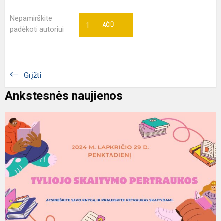
Nepamirškite
1
AČIŪ
padėkoti autoriui
Grįžti
Ankstesnės naujienos
T
s
p