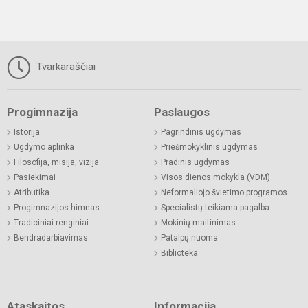
Tvarkaraščiai
Progimnazija
Paslaugos
Istorija
Pagrindinis ugdymas
Ugdymo aplinka
Priešmokyklinis ugdymas
Filosofija, misija, vizija
Pradinis ugdymas
Pasiekimai
Visos dienos mokykla (VDM)
Atributika
Neformaliojo švietimo programos
Progimnazijos himnas
Specialistų teikiama pagalba
Tradiciniai renginiai
Mokinių maitinimas
Bendradarbiavimas
Patalpų nuoma
Biblioteka
Ataskaitos
Informacija