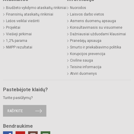
Biudžeto vykdymo ataskaitų rinkiniai
Nuorodos
Finansinių ataskaitų rinkiniai
Laisvos darbo vietos
Lėšos veiklai viešinti
Asmens duomenų apsauga
Projektai
Konsultavimasis su visuomene
Viešieji pirkimai
Dažniausiai užduodami klausimai
1,2% parama
Pranešėjų apsauga
NMPP rezultatai
Smurto ir priekabiavimo politika
Korupcijos prevencija
Civilinė sauga
Teisinė informacija
Atviri duomenys
Pastebėjote klaidų?
Turite pasiūlymų?
RAŠYKITE
Bendraukime