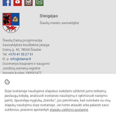
Steigėjas
Šiaulių miesto savivaldybė
Šiaulių Dainų progimnazija
Savivaldybės biudžetinė įstaiga
Dainų g. 45, 78260 Šiauliai
Tel.
+370 41 55 27 51
El. p.
info@dainai.lt
Duomenys kaupiami ir saugomi
Juridinių asmenų registre
Įmonės kodas 190532477
Šioje svetainėje naudojame slapukus siekdami užtikrinti jums teikiamų
© 2023. Šiaulių Dainų progimnazija. Visos teisės saugomos.
Kopijuoti turinį be raštiško gimnazijos sutikimo griežtai draudžiama.
paslaugų kokybę, analizuoti svetainės naudojimą ir optimizuoti naršymo
patirtį. Spustelėję mygtuką „Sutinku“, jūs patvirtinate, kad sutinkate su visų
Prieinamumo paraiška
Slapukų politika
slapukų naudojimu šioje svetainėje. Jei norite atšaukti arba pakeisti savo
sutikimus, prašome apsilankyti
slapukų valdymo puslapyje
.
Sumanus būdas atnaujinti
mokyklos interneto