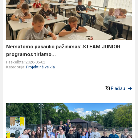
pasaulio
pažinimas:
STEAM
JUNIOR
programos
tiriamo...
Nematomo pasaulio pažinimas: STEAM JUNIOR
programos tiriamo...
Paskelbta: 2026-06-02
Kategorija:
Projektinė veikla
Plačiau
Ugdymas
per
patyrimą:
nuo
loginio