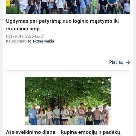
mąstymo
iki
emocinio
Ugdymas per patyrimą: nuo loginio mąstymo iki
augi...
emocinio augi...
Paskelbta: 2026-06-01
Kategorija:
Projektinė veikla
Plačiau
Atsisveikinimo
diena
–
kupina
emocijų
ir
padėkų
Atsisveikinimo diena – kupina emocijų ir padėkų