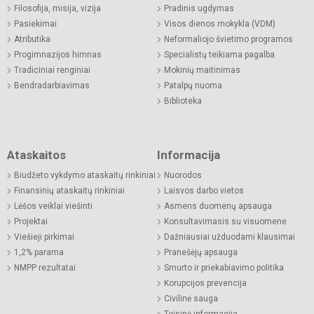
Filosofija, misija, vizija
Pradinis ugdymas
Pasiekimai
Visos dienos mokykla (VDM)
Atributika
Neformaliojo švietimo programos
Progimnazijos himnas
Specialistų teikiama pagalba
Tradiciniai renginiai
Mokinių maitinimas
Bendradarbiavimas
Patalpų nuoma
Biblioteka
Ataskaitos
Informacija
Biudžeto vykdymo ataskaitų rinkiniai
Nuorodos
Finansinių ataskaitų rinkiniai
Laisvos darbo vietos
Lėšos veiklai viešinti
Asmens duomenų apsauga
Projektai
Konsultavimasis su visuomene
Viešieji pirkimai
Dažniausiai užduodami klausimai
1,2% parama
Pranešėjų apsauga
NMPP rezultatai
Smurto ir priekabiavimo politika
Korupcijos prevencija
Civilinė sauga