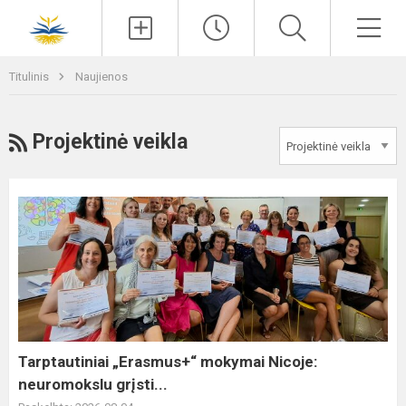
Paieška
Men
Titulinis
Naujienos
RSS
Projektinė veikla
Tarptautiniai
„Erasmus+“
mokymai
Nicoje:
neuromokslu
grįsti...
Tarptautiniai „Erasmus+“ mokymai Nicoje:
neuromokslu grįsti...