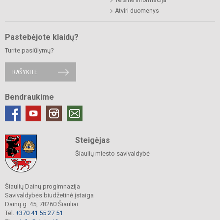
Teisinė informacija
Atviri duomenys
Pastebėjote klaidų?
Turite pasiūlymų?
RAŠYKITE
Bendraukime
Steigėjas
Šiaulių miesto savivaldybė
Šiaulių Dainų progimnazija
Savivaldybės biudžetinė įstaiga
Dainų g. 45, 78260 Šiauliai
Tel.
+370 41 55 27 51