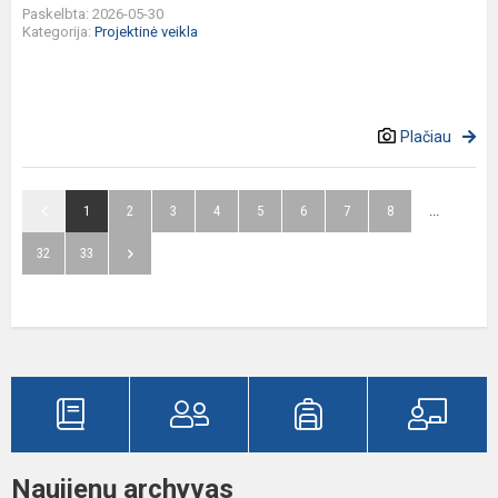
Paskelbta: 2026-05-30
Kategorija:
Projektinė veikla
Plačiau
1
2
3
4
5
6
7
8
...
32
33
Naujienų archyvas