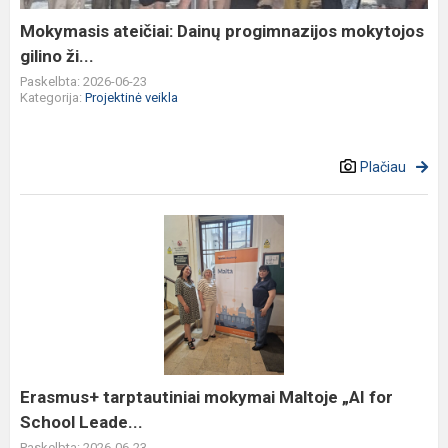
ži...
Mokymasis ateičiai: Dainų progimnazijos mokytojos
gilino ži...
Paskelbta: 2026-06-23
Kategorija:
Projektinė veikla
Plačiau
Erasmus+
tarptautiniai
mokymai
Maltoje
„AI
for
School
Leade...
Erasmus+ tarptautiniai mokymai Maltoje „AI for
School Leade...
Paskelbta: 2026-06-23