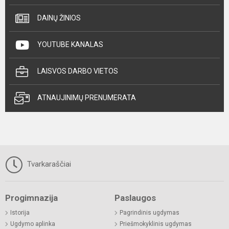
DAINŲ ŽINIOS
YOUTUBE KANALAS
LAISVOS DARBO VIETOS
ATNAUJINIMŲ PRENUMERATA
Tvarkaraščiai
Progimnazija
Paslaugos
Istorija
Pagrindinis ugdymas
Ugdymo aplinka
Priešmokyklinis ugdymas