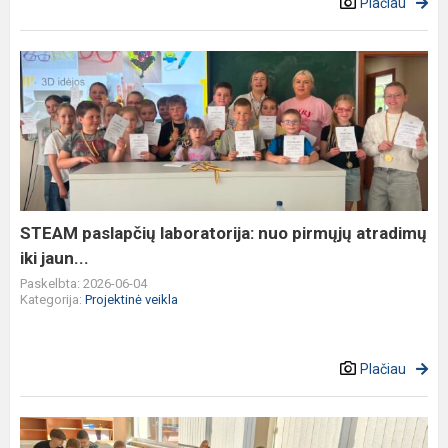
Plačiau
STEAM
paslapčių
laboratorija:
nuo
pirmųjų
atradimų
iki
jaun...
STEAM paslapčių laboratorija: nuo pirmųjų atradimų
iki jaun...
Paskelbta: 2026-06-04
Kategorija:
Projektinė veikla
Plačiau
Nematomo