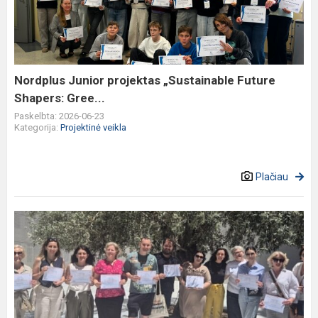
„Sustainable
Future
Shapers:
Gree...
Nordplus Junior projektas „Sustainable Future
Shapers: Gree...
Paskelbta: 2026-06-23
Kategorija:
Projektinė veikla
Plačiau
Mokymasis
ateičiai:
Dainų
progimnazijos
mokytojos
gilino