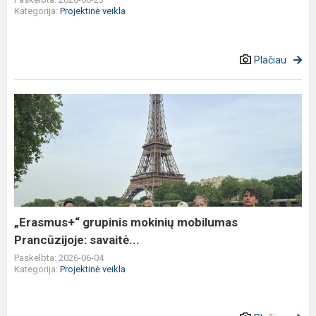
Kategorija:
Projektinė veikla
Plačiau
„Erasmus+“
grupinis
mokinių
mobilumas
Prancūzijoje:
savaitė...
„Erasmus+“ grupinis mokinių mobilumas
Prancūzijoje: savaitė...
Paskelbta: 2026-06-04
Kategorija:
Projektinė veikla