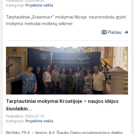
Paskelbta: 2026-08-04
Kategorija:
Projektinė veikla
Tarptautiniai „Erasmus+“ mokymai Nicoje: neuromokslu grįsti
mokymo metodai mokinių sėkmei
Plačiau
Tarptautiniai
mokymai
Kroatijoje
–
naujos
idėjos
šiuolaikin...
Tarptautiniai mokymai Kroatijoje – naujos idėjos
šiuolaikin...
Paskelbta: 2026-07-19
Kategorija:
Projektinė veikla
Birželio 29 d. – liepos 4 d. Šiaulių Dainų progimnazijos dailės