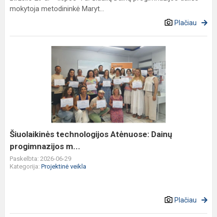
mokytoja metodininkė Maryt...
Plačiau
Šiuolaikinės
technologijos
Atėnuose:
Dainų
progimnazijos
m...
Šiuolaikinės technologijos Atėnuose: Dainų
progimnazijos m...
Paskelbta: 2026-06-29
Kategorija:
Projektinė veikla
Plačiau