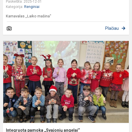
Paskelbta: 2025-12-31
Kategorija:
Renginiai
Karnavalas ,,Laiko mašina"
Plačiau
I
p
„
a
Integruota pamoka „Svajonių angelai“