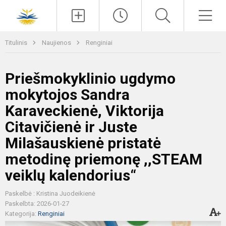
Paieška
Men
Titulinis
Naujienos
Renginiai
Priešmokyklinio ugdymo
mokytojos Sandra
Karaveckienė, Viktorija
Citavičienė ir Juste
Milašauskienė pristatė
metodinę priemonę ,,STEAM
veiklų kalendorius“
Paskelbė : Kristina Juodeikienė
Paskelbta: 2026-01-27
Kategorija:
Renginiai