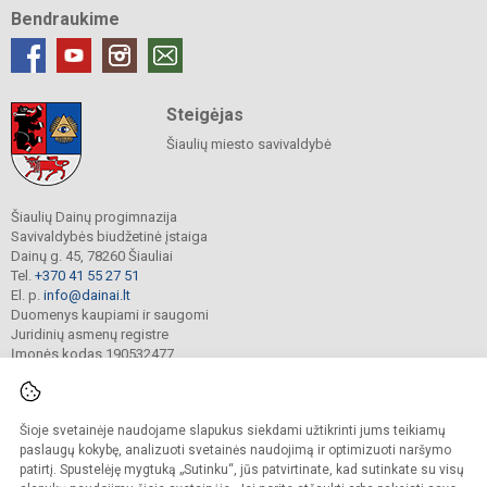
Bendraukime
Steigėjas
Šiaulių miesto savivaldybė
Šiaulių Dainų progimnazija
Savivaldybės biudžetinė įstaiga
Dainų g. 45, 78260 Šiauliai
Tel.
+370 41 55 27 51
El. p.
info@dainai.lt
Duomenys kaupiami ir saugomi
Juridinių asmenų registre
Įmonės kodas 190532477
Šioje svetainėje naudojame slapukus siekdami užtikrinti jums teikiamų
© 2023. Šiaulių Dainų progimnazija. Visos teisės saugomos.
Kopijuoti turinį be raštiško gimnazijos sutikimo griežtai draudžiama.
paslaugų kokybę, analizuoti svetainės naudojimą ir optimizuoti naršymo
patirtį. Spustelėję mygtuką „Sutinku“, jūs patvirtinate, kad sutinkate su visų
Prieinamumo paraiška
Slapukų politika