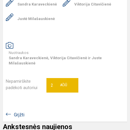
Sandra Karaveckienė
Viktorija Citavičienė
Justė Milašauskienė
Nuotraukos:
Sandra Karaveckienė, Viktorija Citavičienė ir Juste
Milašauskienė
Nepamirškite
2
AČIŪ
padėkoti autoriui
Grįžti
Ankstesnės naujienos