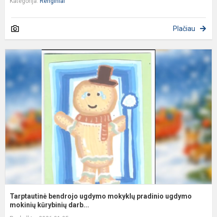
Kategorija:
Renginiai
Plačiau
T
b
u
m
p
u
m
Tarptautinė bendrojo ugdymo mokyklų pradinio ugdymo
mokinių kūrybinių darb...