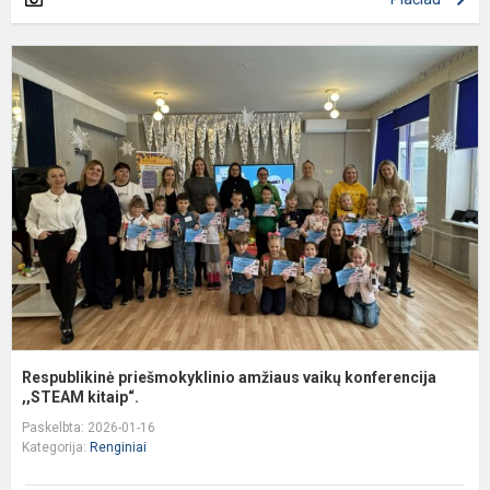
R
p
a
v
k
,,
Respublikinė priešmokyklinio amžiaus vaikų konferencija
,,STEAM kitaip“.
Paskelbta: 2026-01-16
Kategorija:
Renginiai