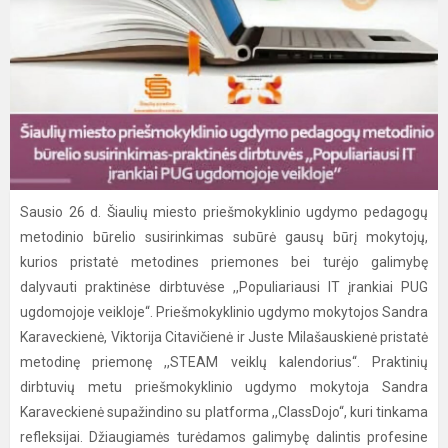
Sausio 26 d. Šiaulių miesto priešmokyklinio ugdymo pedagogų
metodinio būrelio susirinkimas subūrė gausų būrį mokytojų,
kurios pristatė metodines priemones bei turėjo galimybę
dalyvauti praktinėse dirbtuvėse ,,Populiariausi IT įrankiai PUG
ugdomojoje veikloje“. Priešmokyklinio ugdymo mokytojos Sandra
Karaveckienė, Viktorija Citavičienė ir Juste Milašauskienė pristatė
metodinę priemonę ,,STEAM veiklų kalendorius“. Praktinių
dirbtuvių metu priešmokyklinio ugdymo mokytoja Sandra
Karaveckienė supažindino su platforma ,,ClassDojo“, kuri tinkama
refleksijai. Džiaugiamės turėdamos galimybę dalintis profesine