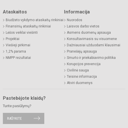
Ataskaitos
Informacija
Biudžeto vykdymo ataskaitų rinkiniai
Nuorodos
Finansinių ataskaitų rinkiniai
Laisvos darbo vietos
Lėšos veiklai viešinti
Asmens duomenų apsauga
Projektai
Konsultavimasis su visuomene
Viešieji pirkimai
Dažniausiai užduodami klausimai
1,2% parama
Pranešėjų apsauga
NMPP rezultatai
Smurto ir priekabiavimo politika
Korupcijos prevencija
Civilinė sauga
Teisinė informacija
Atviri duomenys
Pastebėjote klaidų?
Turite pasiūlymų?
RAŠYKITE