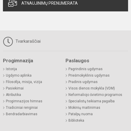
ATNAUJINIMŲ PRENUMERATA
Tvarkaraščiai
Progimnazija
Paslaugos
Istorija
Pagrindinis ugdymas
Ugdymo aplinka
Priešmokyklinis ugdymas
Filosofija, misija, vizija
Pradinis ugdymas
Pasiekimai
Visos dienos mokykla (VDM)
Atributika
Neformaliojo švietimo programos
Progimnazijos himnas
Specialistų teikiama pagalba
Tradiciniai renginiai
Mokinių maitinimas
Bendradarbiavimas
Patalpų nuoma
Biblioteka