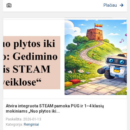
Plačiau
A
i
S
p
P
ir
1
4
k
m
Atvira integruota STEAM pamoka PUG ir 1–4 klasių
mokiniams „Nuo plytos iki...
Paskelbta: 2026-01-13
Kategorija:
Renginiai