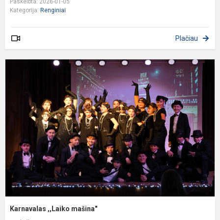
Paskelbta: 2026-01-05
Kategorija:
Renginiai
Plačiau
K
,
m
Karnavalas ,,Laiko mašina"