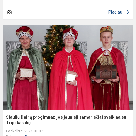
Plačiau
Š
D
p
j
s
s
s.
Šiaulių Dainų progimnazijos jaunieji samariečiai sveikina su
Trijų karalių...
Paskelbta: 2026-01-07