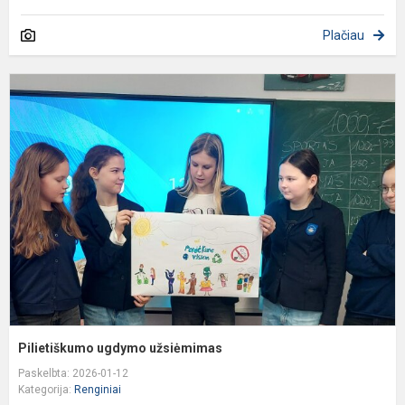
Plačiau
P
u
u
Pilietiškumo ugdymo užsiėmimas
Paskelbta: 2026-01-12
Kategorija:
Renginiai