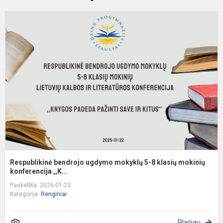
R
b
u
m
5
8
k
m
k.
Respublikinė bendrojo ugdymo mokyklų 5-8 klasių mokinių
konferencija ,,K...
Paskelbta: 2026-01-23
Kategorija:
Renginiai
Plačiau