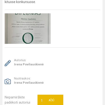
kituose konkursuose.
Autorius:
Irena Povilauskienė
Nuotraukos:
Irena Povilauskienė
Nepamirškite
1
AČIŪ
padėkoti autoriui