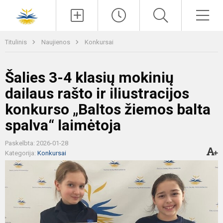
Paieška
Men
Titulinis
Naujienos
Konkursai
Šalies 3-4 klasių mokinių
dailaus rašto ir iliustracijos
konkurso „Baltos žiemos balta
spalva“ laimėtoja
Paskelbta: 2026-01-28
Kategorija:
Konkursai