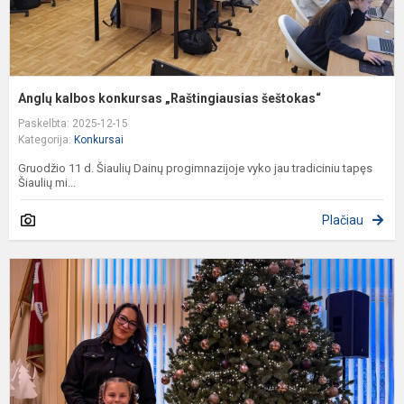
Anglų kalbos konkursas „Raštingiausias šeštokas“
Paskelbta: 2025-12-15
Kategorija:
Konkursai
Gruodžio 11 d. Šiaulių Dainų progimnazijoje vyko jau tradiciniu tapęs
Šiaulių mi...
Plačiau
1
k
m
s
l
p