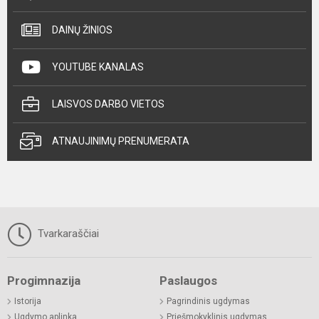
DAINŲ ŽINIOS
YOUTUBE KANALAS
LAISVOS DARBO VIETOS
ATNAUJINIMŲ PRENUMERATA
Tvarkaraščiai
Progimnazija
Paslaugos
Istorija
Pagrindinis ugdymas
Ugdymo aplinka
Priešmokyklinis ugdymas