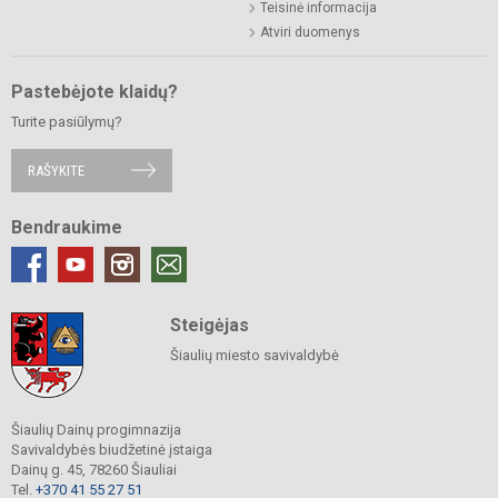
Teisinė informacija
Atviri duomenys
Pastebėjote klaidų?
Turite pasiūlymų?
RAŠYKITE
Bendraukime
Steigėjas
Šiaulių miesto savivaldybė
Šiaulių Dainų progimnazija
Savivaldybės biudžetinė įstaiga
Dainų g. 45, 78260 Šiauliai
Tel.
+370 41 55 27 51