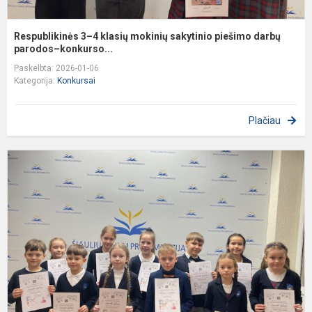
Respublikinės 3–4 klasių mokinių sakytinio piešimo darbų
parodos–konkurso...
Paskelbta: 2026-01-06
Kategorija:
Konkursai
Plačiau
Š
1
8
k
m
m
p
k
,,