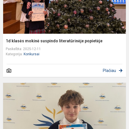
1d klasės mokinė suspindo literatūrinėje popietėje
Paskelbta: 2025-12-11
Kategorija:
Konkursai
Plačiau
N
k
d
k
„
s
m