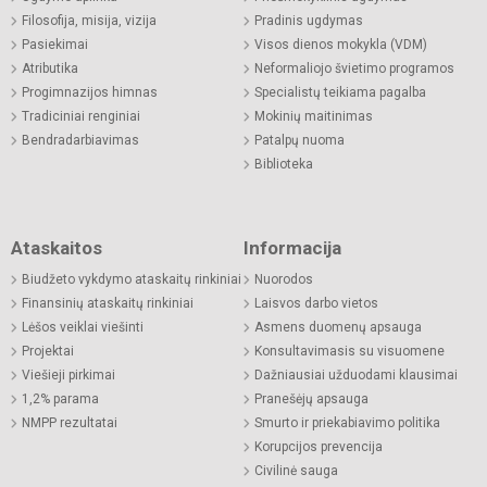
Filosofija, misija, vizija
Pradinis ugdymas
Pasiekimai
Visos dienos mokykla (VDM)
Atributika
Neformaliojo švietimo programos
Progimnazijos himnas
Specialistų teikiama pagalba
Tradiciniai renginiai
Mokinių maitinimas
Bendradarbiavimas
Patalpų nuoma
Biblioteka
Ataskaitos
Informacija
Biudžeto vykdymo ataskaitų rinkiniai
Nuorodos
Finansinių ataskaitų rinkiniai
Laisvos darbo vietos
Lėšos veiklai viešinti
Asmens duomenų apsauga
Projektai
Konsultavimasis su visuomene
Viešieji pirkimai
Dažniausiai užduodami klausimai
1,2% parama
Pranešėjų apsauga
NMPP rezultatai
Smurto ir priekabiavimo politika
Korupcijos prevencija
Civilinė sauga