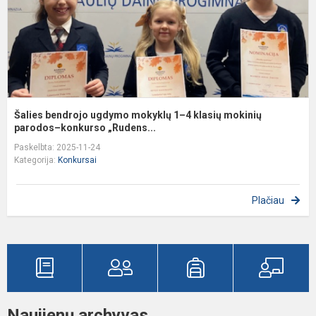
k
m
p
k.
Šalies bendrojo ugdymo mokyklų 1–4 klasių mokinių
parodos–konkurso „Rudens...
Paskelbta: 2025-11-24
Kategorija:
Konkursai
Plačiau
Naujienų archyvas