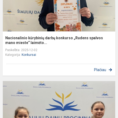
Nacionalinio kūrybinių darbų konkurso „Rudens spalvos
mano mieste“ laimėto...
Paskelbta: 2025-12-02
Kategorija:
Konkursai
Plačiau
Š
b
u
m
1
4