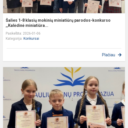
Šalies 1-8 klasių mokinių miniatiūrų parodos-konkurso
,,Kalėdinė miniatiūra...
Paskelbta: 2026-01-06
Kategorija:
Konkursai
Plačiau
N
1
4
k
m
p
k
„