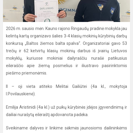
2026 m. sausio mėn. Kauno rajono Ringaudų pradinė mokykla jau
kelintą kartą organizavo šalies 3-4 klasių mokinių kūrybinių darbų
konkursą „Baltos žiemos balta spalva“. Organizatoriai gavo 53
trečių ir 62 ketvirtų klasių mokinių darbus iš įvairių Lietuvos
mokyklų, kuriuose mokiniai dailyraščiu nurašė patikusius
eilėraščio apie žiemą posmelius ir iliustravo pasirinktomis
piešimo priemonėmis.
II – oji vieta atiteko Melitai Gailiūtei (4a kl., mokytoja
I.Povilauskienė).
Emilija Aristinidi (4a kl.) už puikų kūrybinės įdėjos įgyvendinimą ir
dailiai nurašytą eilėraštį apdovanota padėka.
Sveikiname dalyves ir linkime sėkmės jaunosioms dailininkėms