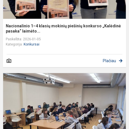
Nacionalinio 1–4 klasių mokinių piešinių konkurso „Kalėdinė
pasaka“ laimėto...
Paskelbta: 2026-01-05
Kategorija:
Konkursai
Plačiau
A
k
k
„
š