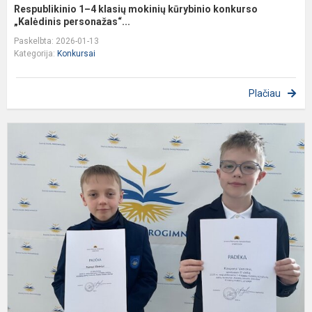
Respublikinio 1–4 klasių mokinių kūrybinio konkurso
„Kalėdinis personažas“...
Paskelbta: 2026-01-13
Kategorija:
Konkursai
Plačiau
R
1
4
k
m
k
d
k
„..