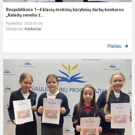
Respublikinio 1–4 klasių mokinių kūrybinių darbų konkurso
„Kalėdų senelio ž...
Paskelbta: 2026-01-06
Kategorija:
Konkursai
Plačiau
R
3
4
k
m
s
p
d
p.