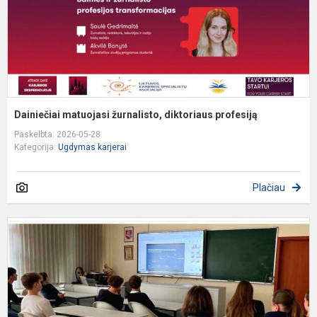
Dainiečiai matuojasi žurnalisto, diktoriaus profesiją
Paskelbta: 2026-05-28
Kategorija:
Ugdymas karjerai
Plačiau
D
m
l
f
t
s