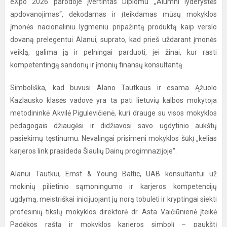
eXpo 2026 parodoje įvertintas Diplomu „Alumni lyderystės
apdovanojimas“, dėkodamas ir įteikdamas mūsų mokyklos
įmonės nacionaliniu lygmeniu pripažintą produktą kaip verslo
dovaną prelegentui Alanui, suprato, kad prieš uždarant įmonės
veiklą, galima ją ir pelningai parduoti, jei žinai, kur rasti
kompetentingą sandorių ir įmonių finansų konsultantą.
Simboliška, kad buvusi Alano Tautkaus ir esama Ąžuolo
Kazlausko klasės vadovė yra ta pati lietuvių kalbos mokytoja
metodininkė Akvilė Pigulevičienė, kuri drauge su visos mokyklos
pedagogais džiaugėsi ir didžiavosi savo ugdytinio aukštų
pasiekimų tęstinumu. Nevalingai prisimeni mokyklos šūkį „kelias
karjeros link prasideda Šiaulių Dainų progimnazijoje“.
Alanui Tautkui, Ernst & Young Baltic, UAB konsultantui už
mokinių pilietinio sąmoningumo ir karjeros kompetencijų
ugdymą, meistriškai inicijuojant jų norą tobulėti ir kryptingai siekti
profesinių tikslų mokyklos direktorė dr. Asta Vaičiūnienė įteikė
Padėkos raštą ir mokyklos karjeros simbolį – paukštį