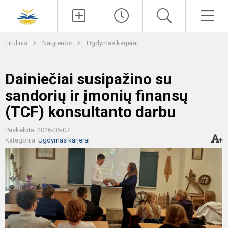
Paieška
Men
Titulinis
Naujienos
Ugdymas karjerai
Dainiečiai susipažino su
sandorių ir įmonių finansų
(TCF) konsultanto darbu
Paskelbta: 2026-06-07
Kategorija:
Ugdymas karjerai