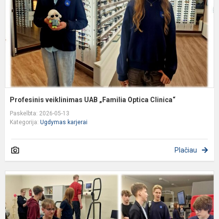
O
C
Profesinis veiklinimas UAB „Familia Optica Clinica“
Paskelbta: 2026-05-13
Kategorija:
Ugdymas karjerai
Plačiau
D
m
k
ir