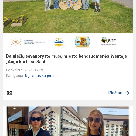
š
„A
Dainiečių savanorystė mūsų miesto bendruomenės šventėje
„Augu kartu su Saul...
Paskelbta: 2026-05-19
Kategorija:
Ugdymas karjerai
Plačiau
P
v
U
„