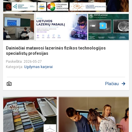
Dainiečiai matavosi lazerinės fizikos technologijos
specialistų profesijas
Paskelbta: 2026-05-27
Kategorija:
Ugdymas karjerai
Plačiau
D
s
s
i
d