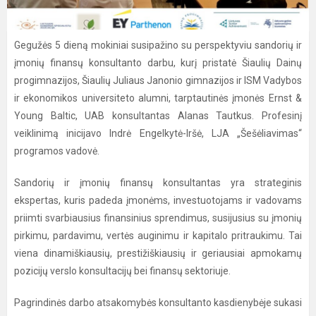
Gegužės 5 dieną mokiniai susipažino su perspektyviu sandorių ir
įmonių finansų konsultanto darbu, kurį pristatė Šiaulių Dainų
progimnazijos, Šiaulių Juliaus Janonio gimnazijos ir ISM Vadybos
ir ekonomikos universiteto alumni, tarptautinės įmonės Ernst &
Young Baltic, UAB konsultantas Alanas Tautkus. Profesinį
veiklinimą inicijavo Indrė Engelkytė-Iršė, LJA „Šešėliavimas“
programos vadovė.
Sandorių ir įmonių finansų konsultantas yra strateginis
ekspertas, kuris padeda įmonėms, investuotojams ir vadovams
priimti svarbiausius finansinius sprendimus, susijusius su įmonių
pirkimu, pardavimu, vertės auginimu ir kapitalo pritraukimu. Tai
viena dinamiškiausių, prestižiškiausių ir geriausiai apmokamų
pozicijų verslo konsultacijų bei finansų sektoriuje.
Pagrindinės darbo atsakomybės konsultanto kasdienybėje sukasi