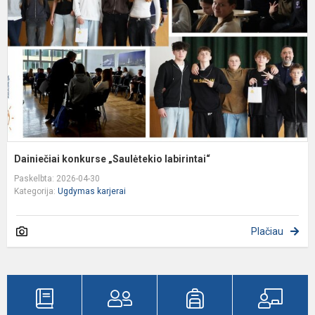
l
Dainiečiai konkurse „Saulėtekio labirintai“
Paskelbta: 2026-04-30
Kategorija:
Ugdymas karjerai
Plačiau