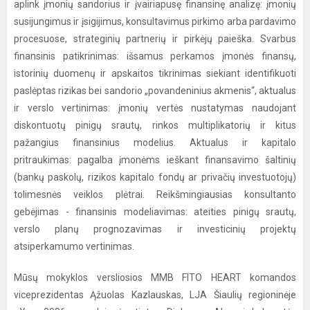
aplink įmonių sandorius ir įvairiapusę finansinę analizę: įmonių
susijungimus ir įsigijimus, konsultavimus pirkimo arba pardavimo
procesuose, strateginių partnerių ir pirkėjų paieška. Svarbus
finansinis patikrinimas: išsamus perkamos įmonės finansų,
istorinių duomenų ir apskaitos tikrinimas siekiant identifikuoti
paslėptas rizikas bei sandorio „povandeninius akmenis“, aktualus
ir verslo vertinimas: įmonių vertės nustatymas naudojant
diskontuotų pinigų srautų, rinkos multiplikatorių ir kitus
pažangius finansinius modelius. Aktualus ir kapitalo
pritraukimas: pagalba įmonėms ieškant finansavimo šaltinių
(bankų paskolų, rizikos kapitalo fondų ar privačių investuotojų)
tolimesnės veiklos plėtrai. Reikšmingiausias konsultanto
gebėjimas - finansinis modeliavimas: ateities pinigų srautų,
verslo planų prognozavimas ir investicinių projektų
atsiperkamumo vertinimas.
Mūsų mokyklos versliosios MMB FITO HEART komandos
viceprezidentas Ąžuolas Kazlauskas, LJA Šiaulių regioninėje