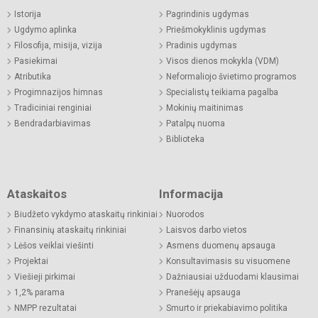
Istorija
Pagrindinis ugdymas
Ugdymo aplinka
Priešmokyklinis ugdymas
Filosofija, misija, vizija
Pradinis ugdymas
Pasiekimai
Visos dienos mokykla (VDM)
Atributika
Neformaliojo švietimo programos
Progimnazijos himnas
Specialistų teikiama pagalba
Tradiciniai renginiai
Mokinių maitinimas
Bendradarbiavimas
Patalpų nuoma
Biblioteka
Ataskaitos
Informacija
Biudžeto vykdymo ataskaitų rinkiniai
Nuorodos
Finansinių ataskaitų rinkiniai
Laisvos darbo vietos
Lėšos veiklai viešinti
Asmens duomenų apsauga
Projektai
Konsultavimasis su visuomene
Viešieji pirkimai
Dažniausiai užduodami klausimai
1,2% parama
Pranešėjų apsauga
NMPP rezultatai
Smurto ir priekabiavimo politika