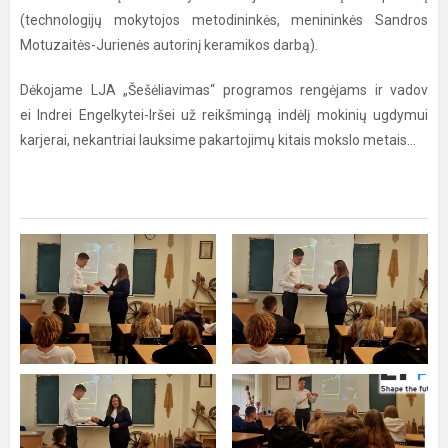
(technologijų mokytojos metodininkės, menininkės Sandros
Motuzaitės-Jurienės autorinį keramikos darbą).
​Dėkojame LJA „Šešėliavimas“ programos​ rengėjams ir vadov​
ei Indr​ei Engelkyt​ei-Irš​ei už reikšmingą indėlį mokinių ugdymui
karjerai, nekantriai lauksime pakartojimų kitais mokslo metais...