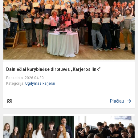
„
l
Dainiečiai kūrybinėse dirbtuvės „Karjeros link”
Paskelbta: 2026-04-30
Kategorija:
Ugdymas karjerai
Plačiau
D
k
„