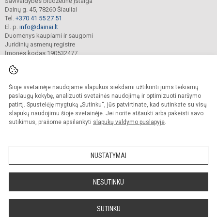
Savivaldybės biudžetinė įstaiga
Dainų g. 45, 78260 Šiauliai
Tel.
+370 41 55 27 51
El. p.
info@dainai.lt
Duomenys kaupiami ir saugomi
Juridinių asmenų registre
Įmonės kodas 190532477
Šioje svetainėje naudojame slapukus siekdami užtikrinti jums teikiamų
© 2023. Šiaulių Dainų progimnazija. Visos teisės saugomos.
Kopijuoti turinį be raštiško gimnazijos sutikimo griežtai draudžiama.
paslaugų kokybę, analizuoti svetainės naudojimą ir optimizuoti naršymo
patirtį. Spustelėję mygtuką „Sutinku“, jūs patvirtinate, kad sutinkate su visų
Prieinamumo paraiška
Slapukų politika
slapukų naudojimu šioje svetainėje. Jei norite atšaukti arba pakeisti savo
sutikimus, prašome apsilankyti
slapukų valdymo puslapyje
.
Sumanus būdas atnaujinti
mokyklos interneto
svetainę
NUSTATYMAI
NESUTINKU
SUTINKU