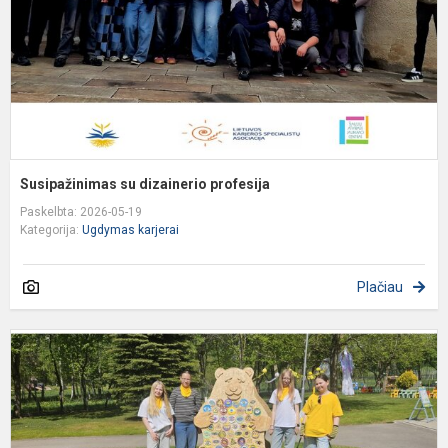
Susipažinimas su dizainerio profesija
Paskelbta: 2026-05-19
Kategorija:
Ugdymas karjerai
Plačiau
D
s
m
m
b