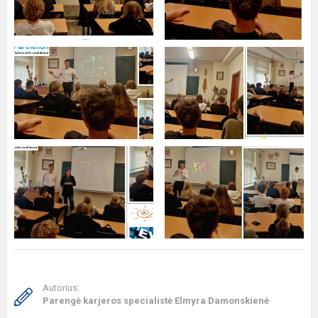
Autorius:
Parengė karjeros specialistė Elmyra Damonskienė