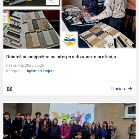
p
Dainiečiai susipažino su interjero dizainerio profesija
Paskelbta: 2026-05-26
Kategorija:
Ugdymas karjerai
Plačiau
S
s
d
p