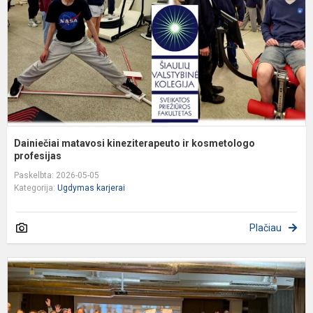
k
p
Dainiečiai matavosi kineziterapeuto ir kosmetologo
profesijas
Paskelbta: 2026-05-05
Kategorija:
Ugdymas karjerai
Plačiau
D
k
d