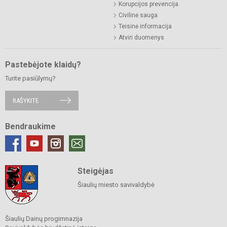
Korupcijos prevencija
Civilinė sauga
Teisinė informacija
Atviri duomenys
Pastebėjote klaidų?
Turite pasiūlymų?
RAŠYKITE
Bendraukime
Steigėjas
Šiaulių miesto savivaldybė
Šiaulių Dainų progimnazija