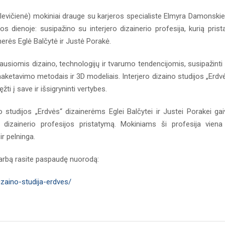
levičienė) mokiniai drauge su karjeros specialiste Elmyra Damonski
s dienoje: susipažino su interjero dizainerio profesija, kurią prist
inerės Eglė Balčytė ir Justė Porakė.
usiomis dizaino, technologijų ir tvarumo tendencijomis, susipažinti
aketavimo metodais ir 3D modeliais. Interjero dizaino studijos „Erdv
ti į save ir išsigryninti vertybes.
o studijos „Erdvės“ dizainerėms Eglei Balčytei ir Justei Porakei gai
o dizainerio profesijos pristatymą. Mokiniams ši profesija viena
ir pelninga.
 darbą rasite paspaudę nuorodą:
dizaino-studija-erdves/