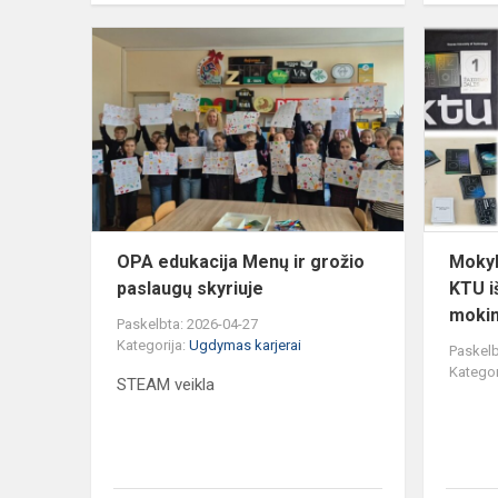
OPA
edukacija
Menų
ir
grožio
paslaugų
skyriuje
OPA edukacija Menų ir grožio
Mokyk
paslaugų skyriuje
KTU i
mokin
Paskelbta: 2026-04-27
Kategorija:
Ugdymas karjerai
Paskelb
Kategor
STEAM veikla