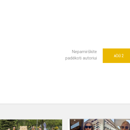
Nepamirškite
2
AČIŪ
padėkoti autoriui
mas
Dainiečių
savanorystė