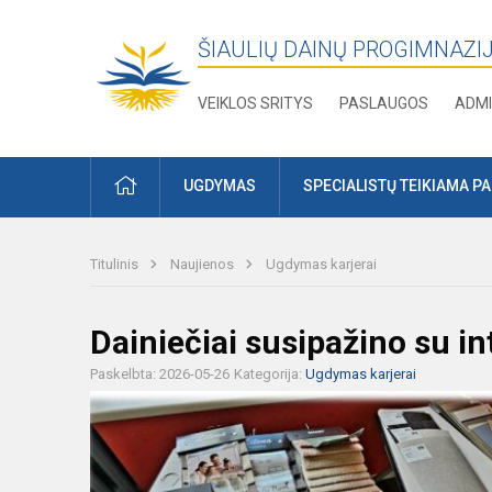
ŠIAULIŲ DAINŲ PROGIMNAZI
VEIKLOS SRITYS
PASLAUGOS
ADMI
PRADŽIA
UGDYMAS
SPECIALISTŲ TEIKIAMA P
Titulinis
Naujienos
Ugdymas karjerai
Dainiečiai susipažino su in
Paskelbta: 2026-05-26
Kategorija:
Ugdymas karjerai