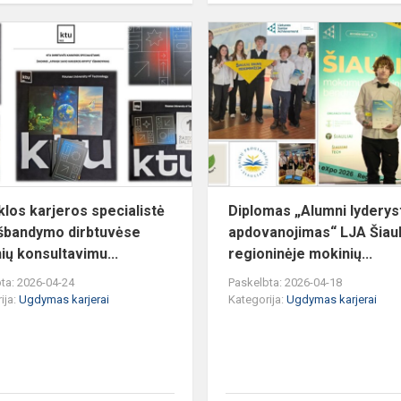
Mokyklos
karjeros
specialistė
KTU
išbandymo
dirbtuvėse
moki...
los karjeros specialistė
Diplomas „Alumni lyderys
šbandymo dirbtuvėse
apdovanojimas“ LJA Šiaul
ių konsultavimu...
regioninėje mokinių...
ta: 2026-04-24
Paskelbta: 2026-04-18
ija:
Ugdymas karjerai
Kategorija:
Ugdymas karjerai