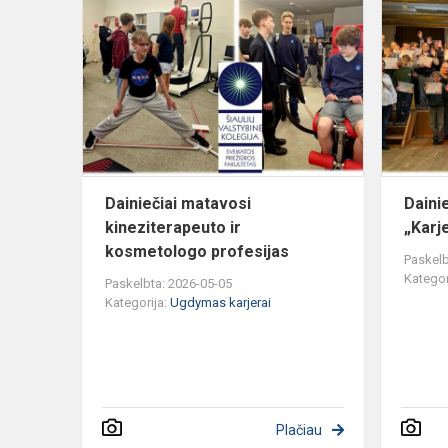
Dainiečiai
matavosi
kineziterap
ir
kosmetolog
profesij...
Dainiečiai matavosi
Daini
kineziterapeuto ir
„Karj
kosmetologo profesijas
Paskelb
Kategor
Paskelbta: 2026-05-05
Kategorija:
Ugdymas karjerai
Plačiau