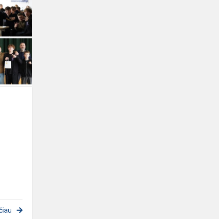
Dainiečiai
konkurse
„Saulėtekio
labirintai“
čiau