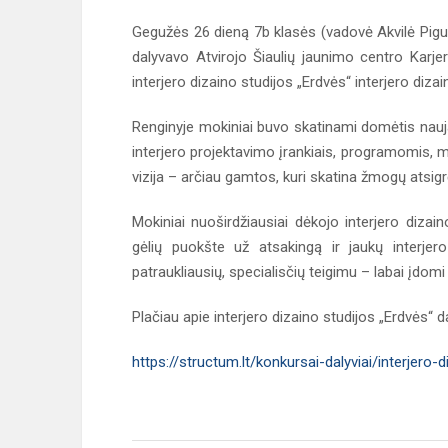
Gegužės 26 dieną 7b klasės (vadovė Akvilė Pigu
dalyvavo Atvirojo Šiaulių jaunimo centro Karjero
interjero dizaino studijos „Erdvės“ interjero diza
Renginyje mokiniai buvo skatinami domėtis nauja
interjero projektavimo įrankiais, programomis, m
vizija – arčiau gamtos, kuri skatina žmogų atsigręž
Mokiniai nuoširdžiausiai dėkojo interjero dizain
gėlių puokšte už atsakingą ir jaukų interjer
patraukliausių, specialisčių teigimu – labai įdomi 
Plačiau apie interjero dizaino studijos „Erdvės“
https://structum.lt/konkursai-dalyviai/interjero-