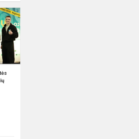
Diplomas
„Alumni
lyderystės
apdovanojimas“
LJA
Šiaulių
regi...
tės
ių