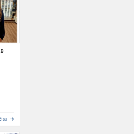
UAB
„Familia
Optica
Clinica“
AB
čiau