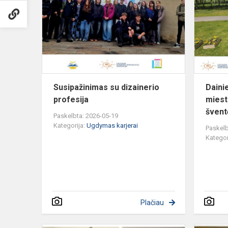
dizainerio
profesija
Susipažinimas su dizainerio
Daini
profesija
mies
švent
Paskelbta: 2026-05-19
Kategorija:
Ugdymas karjerai
Paskelb
Kategor
Plačiau