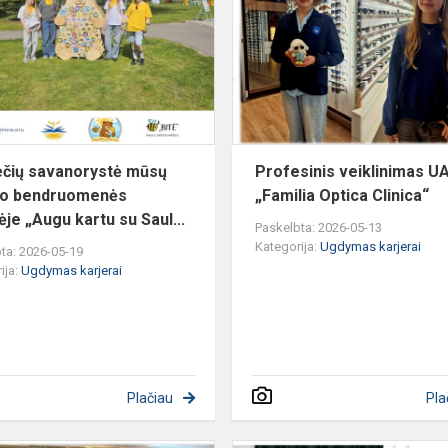
mūsų
miesto
bendruomenės
šventėje
„Au...
ečių savanorystė mūsų
Profesinis veiklinimas U
to bendruomenės
„Familia Optica Clinica“
ėje „Augu kartu su Saul...
Paskelbta: 2026-05-13
Kategorija:
Ugdymas karjerai
ta: 2026-05-19
ija:
Ugdymas karjerai
Plačiau
Pla