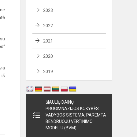
ene
2023
atė
2022
 su
2021
ės“
2020
via
2019
 iš
ŠIAULIŲ DAINŲ
PROGIMNAZIJOS KOKYBĖS
VADYBOS SISTEMA, PAREMTA
BENDRUOJU VERTINIMO
MODELIU (BVM)