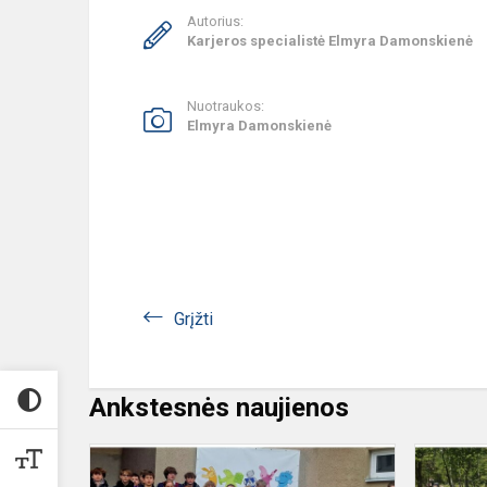
Autorius:
Karjeros specialistė Elmyra Damonskienė
Nuotraukos:
Elmyra Damonskienė
Grįžti
Ankstesnės naujienos
Susipažini
su