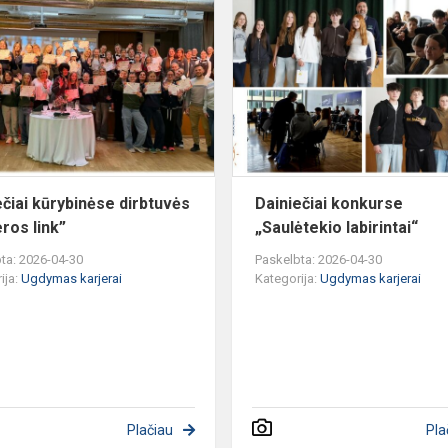
Dainiečiai
kūrybinėse
euto
dirbtuvės
„Karjeros
o
link”
ečiai kūrybinėse dirbtuvės
Dainiečiai konkurse
eros link”
„Saulėtekio labirintai“
ta: 2026-04-30
Paskelbta: 2026-04-30
ija:
Ugdymas karjerai
Kategorija:
Ugdymas karjerai
Plačiau
Pla