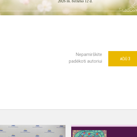
Nepamirškite
3
AČIŪ
padėkoti autoriui
Projekto
,,Kalbų