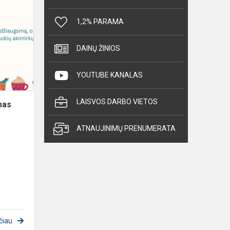
Mokinių
tarybos
1,2% PARAMA
sveikinimas
DAINŲ ŽINIOS
YOUTUBE KANALAS
LAISVOS DARBO VIETOS
mas
ATNAUJINIMŲ PRENUMERATA
čiau