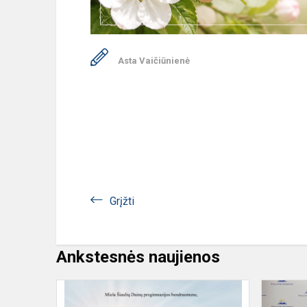
Asta Vaičiūnienė
Grįžti
Ankstesnės naujienos
Miela
Šiaulių