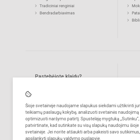
Tradiciniai renginiai
Moki
Bendradarbiavimas
Pat
Bibl
Pastebėjote klaidų?
Bend
Turite pasiūlymų?
RAŠYKITE
Šioje svetainėje naudojame slapukus siekdami užtikrinti j
teikiamų paslaugų kokybę, analizuoti svetainės naudojimą 
optimizuoti naršymo patirtį. Spustelėję mygtuką „Sutinku“,
patvirtinate, kad sutinkate su visų slapukų naudojimu šioje
svetainėje. Jei norite atšaukti arba pakeisti savo sutikimu
© 2023. Šiaulių Dainų progimnazija. Visos teisės saugomos.
apsilankyti
slapukų valdymo puslapyje
.