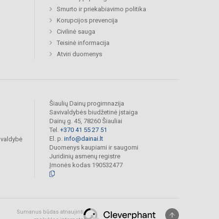
Smurto ir priekabiavimo politika
Korupcijos prevencija
Civilinė sauga
Teisinė informacija
Atviri duomenys
Šiaulių Dainų progimnazija
Savivaldybės biudžetinė įstaiga
Dainų g. 45, 78260 Šiauliai
Tel.
+370 41 55 27 51
El. p.
info@dainai.lt
ivaldybė
Duomenys kaupiami ir saugomi
Juridinių asmenų registre
Įmonės kodas 190532477
Sumanus būdas atnaujinti