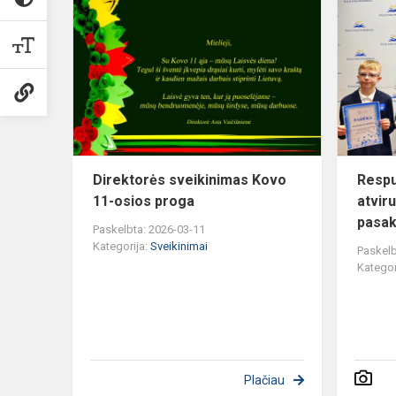
Direktorės
sveikinimas
Kovo
11-
osios
proga
Direktorės sveikinimas Kovo
Respu
11-osios proga
atvir
pasak
Paskelbta: 2026-03-11
Kategorija:
Sveikinimai
Paskelb
Kategor
Plačiau