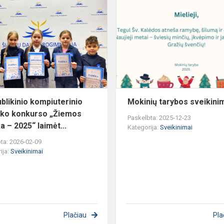
Respublikinio
kompiuterinio
atviruko
konkurso
„Žiemos
pasak...
blikinio kompiuterinio
Mokinių tarybos sveikini
uko konkurso „Žiemos
Paskelbta: 2025-12-23
a – 2025“ laimėt...
Kategorija:
Sveikinimai
ta: 2026-02-09
ija:
Sveikinimai
Plačiau
Pla