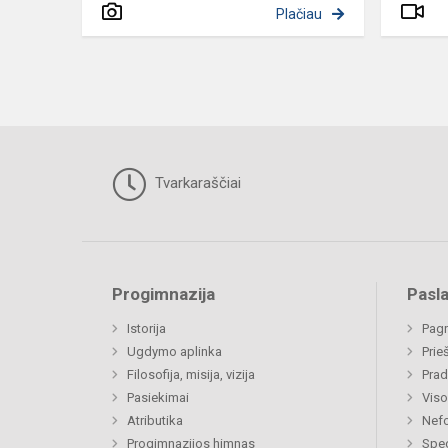
Plačiau
Tvarkaraščiai
Progimnazija
Pasl
Istorija
Pagr
Ugdymo aplinka
Prie
Filosofija, misija, vizija
Prad
Pasiekimai
Viso
Atributika
Nefo
Progimnazijos himnas
Spec