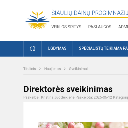
ŠIAULIŲ DAINŲ PROGIMNAZI
VEIKLOS SRITYS
PASLAUGOS
ADMI
PRADŽIA
UGDYMAS
SPECIALISTŲ TEIKIAMA P
Titulinis
Naujienos
Sveikinimai
Direktorės sveikinimas
Paskelbė : Kristina Juodeikienė
Paskelbta: 2026-06-12
Kategori