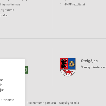
nių maitinimas
NMPP rezultatai
alpų nuoma
ioteka
Steigėjas
raukime
Šiaulių miesto sav
ums
ir
 jūs
s, prašome
Prieinamumo paraiška
Slapukų politika