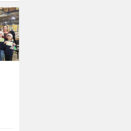
Dainiečiai
kuria
tvarias
Kalėdas!