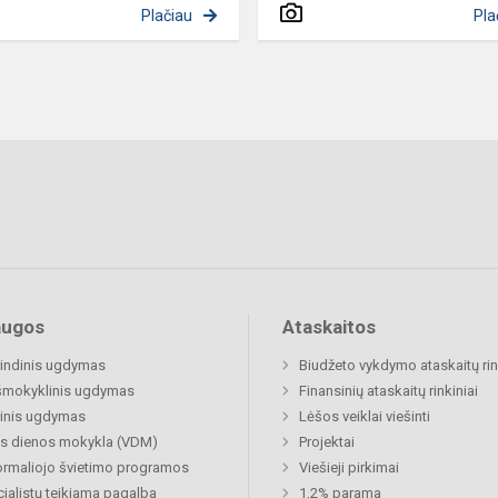
Plačiau
Pla
augos
Ataskaitos
indinis ugdymas
Biudžeto vykdymo ataskaitų rin
šmokyklinis ugdymas
Finansinių ataskaitų rinkiniai
inis ugdymas
Lėšos veiklai viešinti
s dienos mokykla (VDM)
Projektai
rmaliojo švietimo programos
Viešieji pirkimai
ialistų teikiama pagalba
1,2% parama