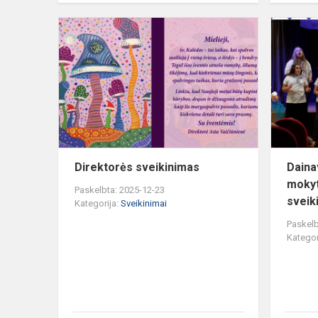
Direktorės
sveikinimas
Direktorės sveikinimas
Dainav
mokyt
Paskelbta: 2025-12-23
sveiki
Kategorija:
Sveikinimai
Paskelb
Kategor