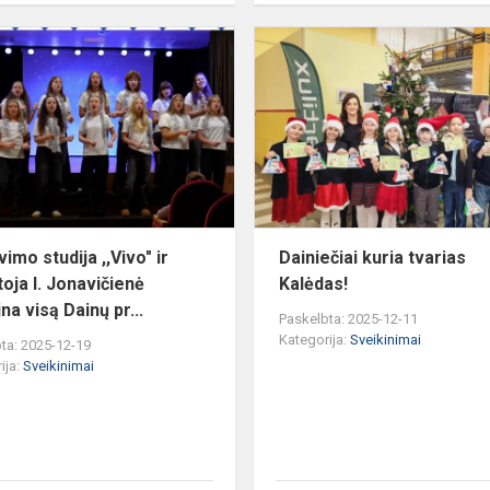
Dainavimo
studija
,,Vivo"
ir
mokytoja
I.
Jonavičienė
sveiki...
imo studija ,,Vivo" ir
Dainiečiai kuria tvarias
oja I. Jonavičienė
Kalėdas!
na visą Dainų pr...
Paskelbta: 2025-12-11
Kategorija:
Sveikinimai
ta: 2025-12-19
ija:
Sveikinimai