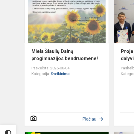
Dainų
progimnazij
bendruomen
Miela Šiaulių Dainų
Proje
progimnazijos bendruomene!
dalyvi
Paskelbta: 2026-06-04
Paskelb
Kategorija:
Sveikinimai
Kategor
Plačiau