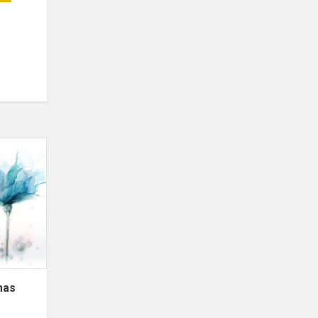
Mokinių
tarybos
sveikinimas
mokytojams
mas