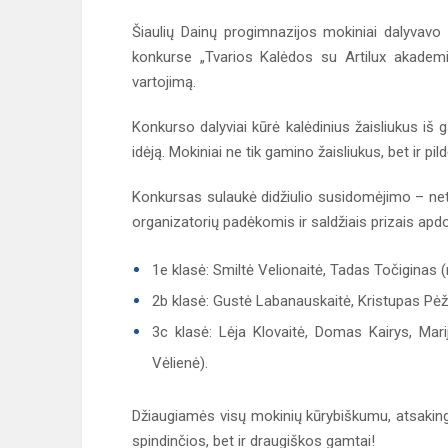
Šiaulių Dainų progimnazijos mokiniai dalyvav
konkurse „Tvarios Kalėdos su Artilux akademij
vartojimą.
Konkurso dalyviai kūrė kalėdinius žaisliukus iš g
idėją. Mokiniai ne tik gamino žaisliukus, bet ir p
Konkursas sulaukė didžiulio susidomėjimo – net 
organizatorių padėkomis ir saldžiais prizais apd
1e klasė: Smiltė Velionaitė, Tadas Točiginas
2b klasė: Gustė Labanauskaitė, Kristupas Pėže
3c klasė: Lėja Klovaitė, Domas Kairys, Mari
Vėlienė).
Džiaugiamės visų mokinių kūrybiškumu, atsaking
spindinčios, bet ir draugiškos gamtai!