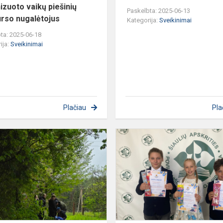
izuoto vaikų piešinių
Paskelbta: 2025-06-13
rso nugalėtojus
Kategorija:
Sveikinimai
ta: 2025-06-18
ija:
Sveikinimai
Plačiau
Pla
Tarptautinės
DofE
programos
bandomasis
žygis