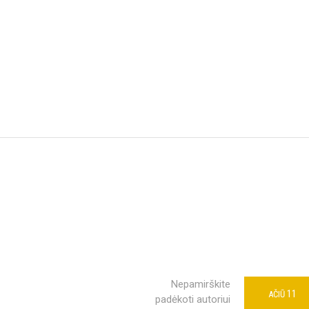
Nepamirškite
11
AČIŪ
padėkoti autoriui