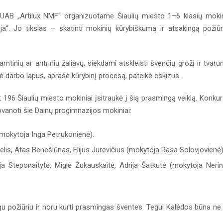
o UAB „Artilux NMF“ organizuotame Šiaulių miesto 1–6 klasių moki
a“. Jo tikslas – skatinti mokinių kūrybiškumą ir atsakingą požiūr
amtinių ar antrinių žaliavų, siekdami atskleisti švenčių grožį ir tvar
ildė darbo lapus, aprašė kūrybinį procesą, pateikė eskizus.
196 Šiaulių miesto mokiniai įsitraukė į šią prasmingą veiklą. Konku
ovanoti šie Dainų progimnazijos mokiniai:
 (mokytoja Inga Petrukonienė)
.
lis, Atas Benešiūnas, Elijus Jurevičius (mokytoja Rasa Solovjovienė)
ja Steponaitytė, Miglė Žukauskaitė, Adrija Šatkutė (mokytoja Neri
u požiūriu ir noru kurti prasmingas šventes. Tegul Kalėdos būna ne 