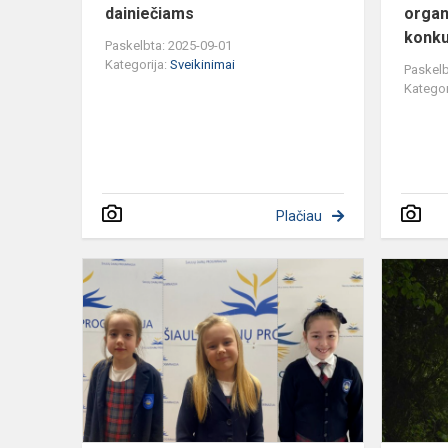
dainiečiams
organ
konku
Paskelbta: 2025-09-01
Kategorija:
Sveikinimai
Paskelb
Kategor
Plačiau
Sveikiname
Šiaulių
miesto
pradinių
klasių
mokinių
kūrybinių...