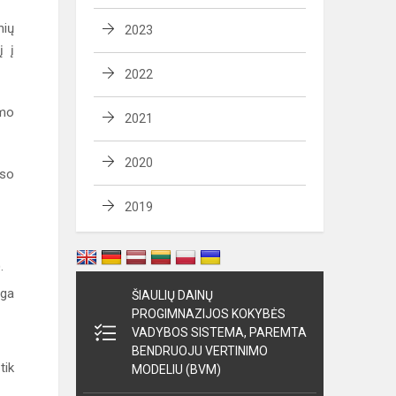
nių
2023
į į
2022
umo
2021
2020
rso
2019
.
nga
ŠIAULIŲ DAINŲ
PROGIMNAZIJOS KOKYBĖS
VADYBOS SISTEMA, PAREMTA
BENDRUOJU VERTINIMO
tik
MODELIU (BVM)