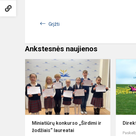
Grįžti
Ankstesnės naujienos
Miniatiūrų
konkurso
„Širdimi
ir
žodžiais“
laureatai
Miniatiūrų konkurso „Širdimi ir
Direk
žodžiais“ laureatai
Paskelb