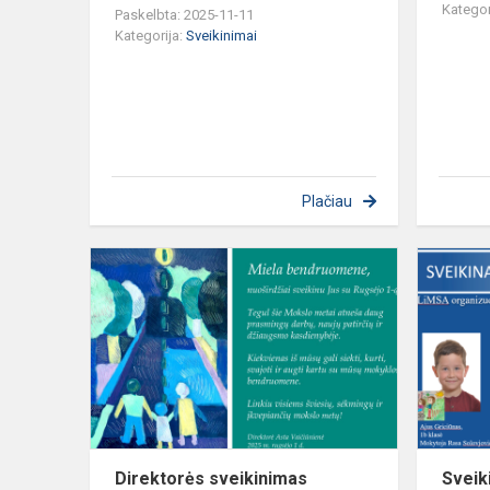
Kategor
Paskelbta: 2025-11-11
Kategorija:
Sveikinimai
Plačiau
Direktorės
sveikinimas
dainiečiams
Direktorės sveikinimas
Sveik