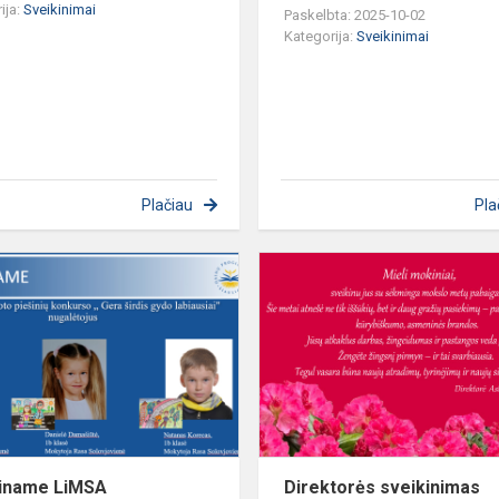
ija:
Sveikinimai
Paskelbta: 2025-10-02
Kategorija:
Sveikinimai
Plačiau
Pla
Sveikiname
LiMSA
organizuoto
vaikų
piešinių
konkurso
nugalė...
iname LiMSA
Direktorės sveikinimas