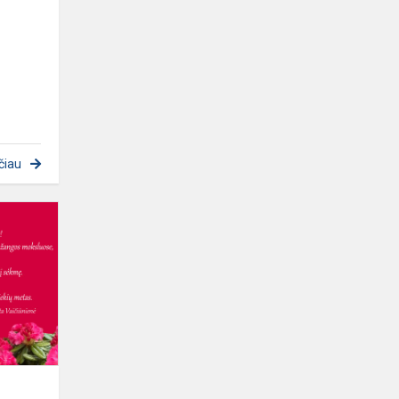
čiau
Direktorės
sveikinimas