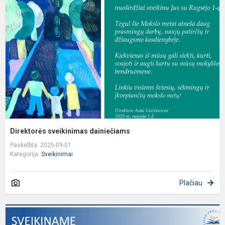
d
Direktorės sveikinimas dainiečiams
Paskelbta: 2025-09-01
Kategorija:
Sveikinimai
Plačiau
S
L