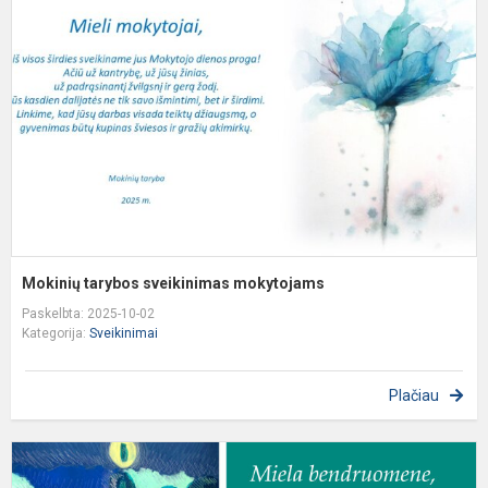
s
m
Mokinių tarybos sveikinimas mokytojams
Paskelbta: 2025-10-02
Kategorija:
Sveikinimai
Plačiau
D
s