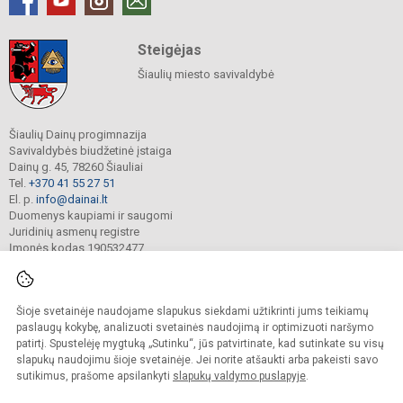
Steigėjas
Šiaulių miesto savivaldybė
Šiaulių Dainų progimnazija
Savivaldybės biudžetinė įstaiga
Dainų g. 45, 78260 Šiauliai
Tel.
+370 41 55 27 51
El. p.
info@dainai.lt
Duomenys kaupiami ir saugomi
Juridinių asmenų registre
Įmonės kodas 190532477
Šioje svetainėje naudojame slapukus siekdami užtikrinti jums teikiamų
© 2023. Šiaulių Dainų progimnazija. Visos teisės saugomos.
Kopijuoti turinį be raštiško gimnazijos sutikimo griežtai draudžiama.
paslaugų kokybę, analizuoti svetainės naudojimą ir optimizuoti naršymo
patirtį. Spustelėję mygtuką „Sutinku“, jūs patvirtinate, kad sutinkate su visų
Prieinamumo paraiška
Slapukų politika
slapukų naudojimu šioje svetainėje. Jei norite atšaukti arba pakeisti savo
sutikimus, prašome apsilankyti
slapukų valdymo puslapyje
.
Sumanus būdas atnaujinti
mokyklos interneto