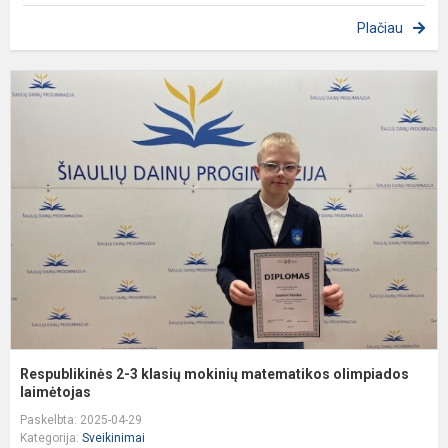
Plačiau
R
2
3
k
m
m
o
la
Respublikinės 2-3 klasių mokinių matematikos olimpiados
laimėtojas
Paskelbta: 2025-04-29
Kategorija:
Sveikinimai