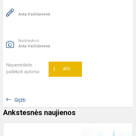
Asta Vaičiūnienė
Nuotraukos:
Asta Vaičiūnienė
Nepamirškite
3
AČIŪ
padėkoti autoriui
Grįžti
Ankstesnės naujienos
M
t