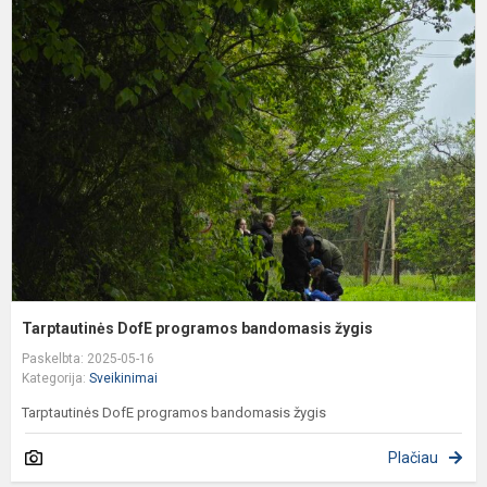
T
D
p
b
ž
Tarptautinės DofE programos bandomasis žygis
Paskelbta: 2025-05-16
Kategorija:
Sveikinimai
Tarptautinės DofE programos bandomasis žygis
Plačiau