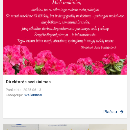
s
Direktorės sveikinimas
Paskelbta: 2025-06-13
Kategorija:
Sveikinimai
Plačiau
S