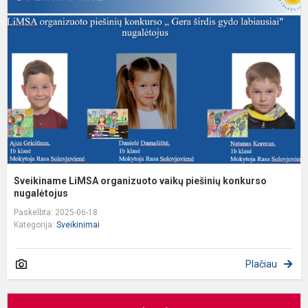
o
v
p
k
n
Sveikiname LiMSA organizuoto vaikų piešinių konkurso
nugalėtojus
Paskelbta: 2025-06-18
Kategorija:
Sveikinimai
Plačiau
D