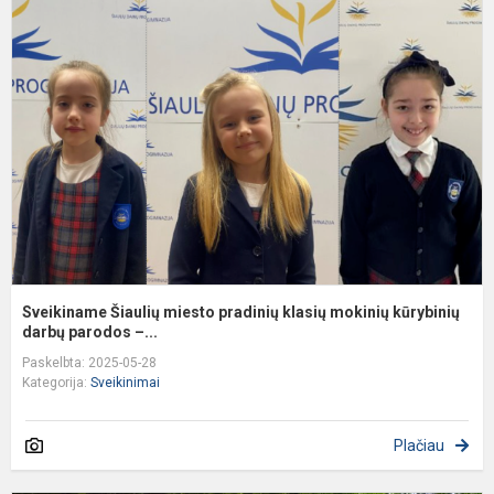
Š
m
p
k
m
k
Sveikiname Šiaulių miesto pradinių klasių mokinių kūrybinių
darbų parodos –...
Paskelbta: 2025-05-28
Kategorija:
Sveikinimai
Plačiau