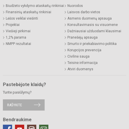
Biudžeto vykdymo ataskaitų rinkiniai
Nuorodos
Finansinių ataskaitų rinkiniai
Laisvos darbo vietos
Lėšos veiklai viešinti
Asmens duomenų apsauga
Projektai
Konsultavimasis su visuomene
Viešieji pirkimai
Dažniausiai užduodami klausimai
1,2% parama
Pranešėjų apsauga
NMPP rezultatai
Smurto ir priekabiavimo politika
Korupcijos prevencija
Civilinė sauga
Teisinė informacija
Atviri duomenys
Pastebėjote klaidų?
Turite pasiūlymų?
RAŠYKITE
Bendraukime