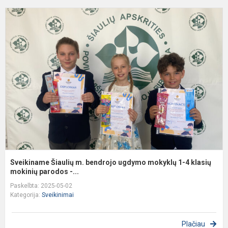
S
Š
m
b
u
m
1
4
k
m
Sveikiname Šiaulių m. bendrojo ugdymo mokyklų 1-4 klasių
mokinių parodos -...
Paskelbta: 2025-05-02
Kategorija:
Sveikinimai
Plačiau