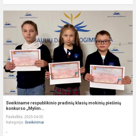
S
r
p
k
m
p
k.
Sveikiname respublikinio pradinių klasių mokinių piešinių
konkurso „Mylim...
Paskelbta: 2025-04-30
Kategorija:
Sveikinimai
-