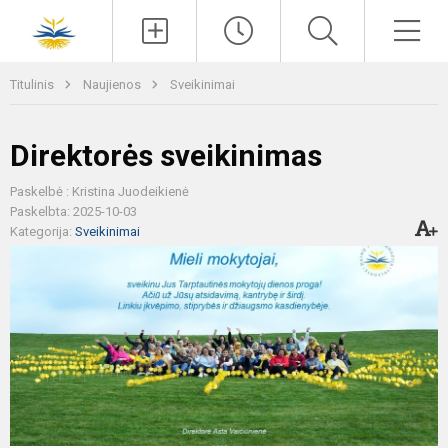
Paieška
Men
Titulinis
Naujienos
Sveikinimai
Direktorės sveikinimas
Paskelbė : Kristina Juodeikienė
Paskelbta: 2025-10-03
Kategorija:
Sveikinimai