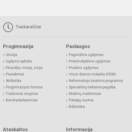
Tvarkaraščiai
Progimnazija
Paslaugos
Istorija
Pagrindinis ugdymas
Ugdymo aplinka
Priešmokyklinis ugdymas
Filosofija, misija, vizija
Pradinis ugdymas
Pasiekimai
Visos dienos mokykla (VDM)
Atributika
Neformaliojo švietimo programos
Progimnazijos himnas
Specialistų teikiama pagalba
Tradiciniai renginiai
Mokinių maitinimas
Bendradarbiavimas
Patalpų nuoma
Biblioteka
Ataskaitos
Informacija