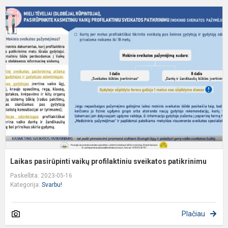
L
p
v
p
s
p
Laikas pasirūpinti vaikų profilaktiniu sveikatos patikrinimu
Paskelbta: 2023-05-16
Kategorija:
Svarbu!
Plačiau