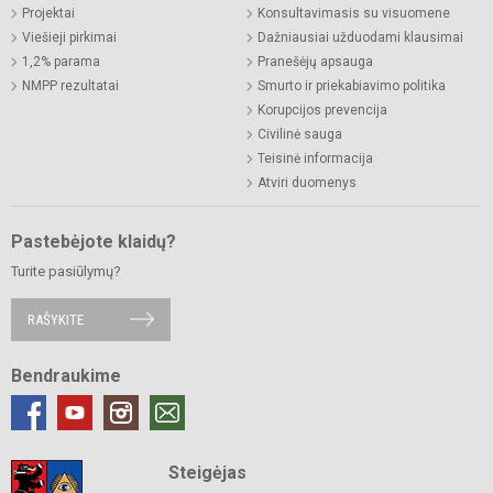
Projektai
Konsultavimasis su visuomene
Viešieji pirkimai
Dažniausiai užduodami klausimai
1,2% parama
Pranešėjų apsauga
NMPP rezultatai
Smurto ir priekabiavimo politika
Korupcijos prevencija
Civilinė sauga
Teisinė informacija
Atviri duomenys
Pastebėjote klaidų?
Turite pasiūlymų?
RAŠYKITE
Bendraukime
Steigėjas