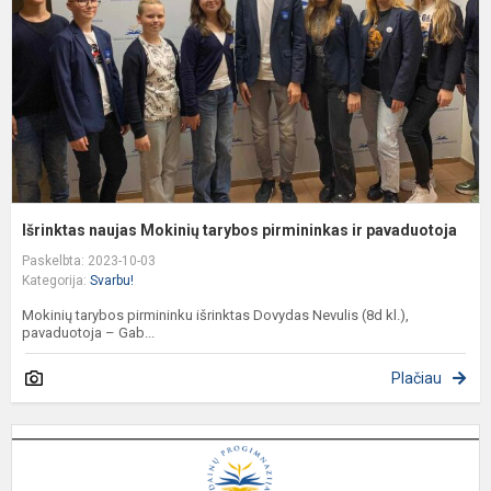
p
ir
p
Išrinktas naujas Mokinių tarybos pirmininkas ir pavaduotoja
Paskelbta: 2023-10-03
Kategorija:
Svarbu!
Mokinių tarybos pirmininku išrinktas Dovydas Nevulis (8d kl.),
pavaduotoja – Gab...
Plačiau
M
P
I