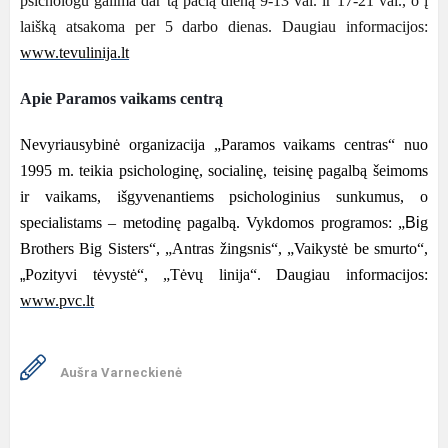
psichologu galima dar tą pačią dieną 9-
13 val. ir 17
-
21 val.
, o į
laišką atsakoma per
5
darbo dienas.
Daugiau informacijos:
www.tevulinija.lt
Apie Paramos vaikams centrą
N
evyriausybinė organizacija
„Paramos vaikams centras“
nuo
1995 m. teikia psichologinę, socialinę
, teisinę
pagalb
ą šeimoms
ir vaikams, išgyvenantiems psichologinius sunkumus
, o
specialistams – metodin
ę pagalbą. Vykdomos programos: „
Bi
g
Brothers Big Sisters“
, „Antras
žingsnis“, „Vaikystė
be smurto“
,
„
Pozityvi tėvystė“, „Tėvų linija“. Daugiau informacijos:
www.pvc.lt
Aušra Varneckienė