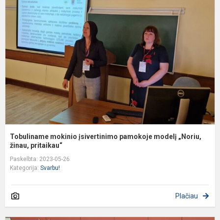
m
į
p
m
„
ži
Tobuliname mokinio įsivertinimo pamokoje modelį „Noriu,
žinau, pritaikau“
Paskelbta: 2023-05-26
Kategorija:
Svarbu!
Plačiau