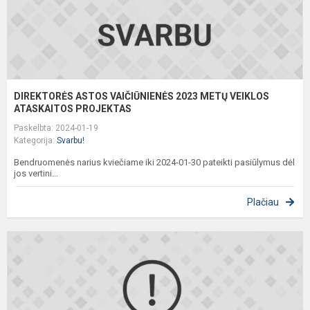
DIREKTORĖS ASTOS VAIČIŪNIENĖS 2023 METŲ VEIKLOS
ATASKAITOS PROJEKTAS
Paskelbta: 2024-01-19
Kategorija:
Svarbu!
Bendruomenės narius kviečiame iki 2024-01-30 pateikti pasiūlymus dėl
jos vertini...
Plačiau
Š
D
p
k
v