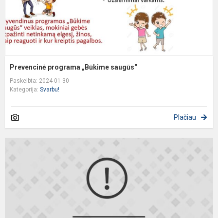
Prevencinė programa „Būkime saugūs“​
Paskelbta: 2024-01-30
Kategorija:
Svarbu!
Plačiau
D
A
V
2
M
V
A