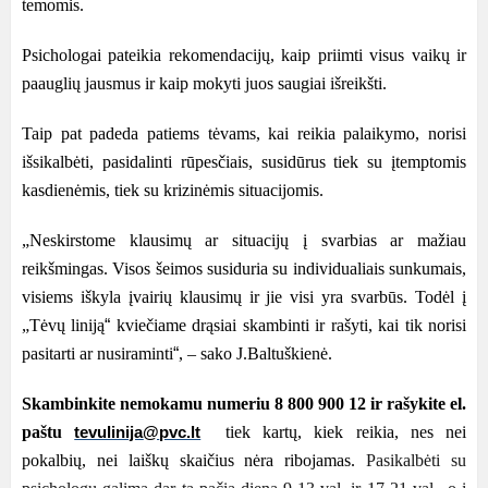
temomis.
Psichologai pateikia rekomendacijų, kaip priimti visus vaikų ir
paauglių jausmus ir kaip mokyti juos saugiai išreikšti.
Taip pat padeda patiems tėvams, kai reikia palaikymo, norisi
išsikalbėti, pasidalinti rūpesčiais, susidūrus tiek su įtemptomis
kasdienėmis, tiek su krizinėmis situacijomis.
„Neskirstome klausimų ar situacijų į svarbias ar mažiau
reikšmingas. Visos šeimos susiduria su individualiais sunkumais,
visiems iškyla įvairių klausimų ir jie visi yra svarbūs. Todėl į
„Tėvų liniją
“
kviečiame drąsiai skambinti ir rašyti, kai tik norisi
pasitarti ar nusiraminti
“
, – sako J.Baltuškienė.
Skambinkite nemokamu numeriu
8 800 900 12
ir rašykite el.
paštu
tiek kartų, kiek reikia, nes nei
tevulinija
@
pvc.lt
pokalbių, nei laiškų skaičius nėra ribojamas.
Pasikalbėti su