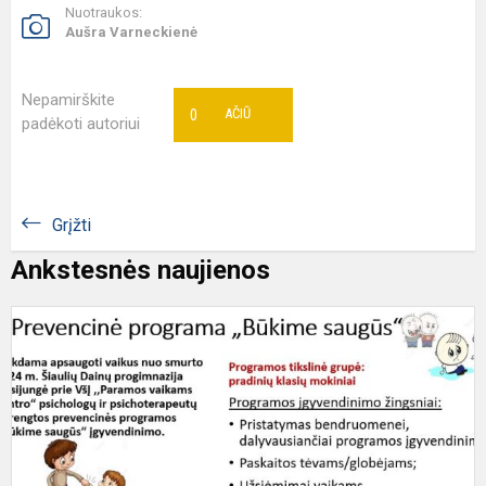
Nuotraukos:
Aušra Varneckienė
Nepamirškite
0
AČIŪ
padėkoti autoriui
Grįžti
Ankstesnės naujienos
P
p
„
s