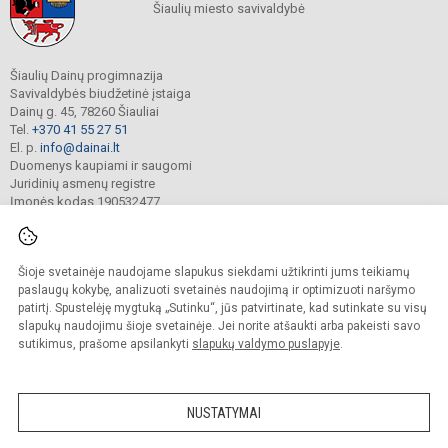
Šiaulių miesto savivaldybė
Šiaulių Dainų progimnazija
Savivaldybės biudžetinė įstaiga
Dainų g. 45, 78260 Šiauliai
Tel.
+370 41 55 27 51
El. p.
info@dainai.lt
Duomenys kaupiami ir saugomi
Juridinių asmenų registre
Įmonės kodas 190532477
Šioje svetainėje naudojame slapukus siekdami užtikrinti jums teikiamų
© 2023. Šiaulių Dainų progimnazija. Visos teisės saugomos.
Kopijuoti turinį be raštiško gimnazijos sutikimo griežtai draudžiama.
paslaugų kokybę, analizuoti svetainės naudojimą ir optimizuoti naršymo
patirtį. Spustelėję mygtuką „Sutinku“, jūs patvirtinate, kad sutinkate su visų
Prieinamumo paraiška
Slapukų politika
slapukų naudojimu šioje svetainėje. Jei norite atšaukti arba pakeisti savo
sutikimus, prašome apsilankyti
slapukų valdymo puslapyje
.
Sumanus būdas atnaujinti
mokyklos interneto
svetainę
NUSTATYMAI