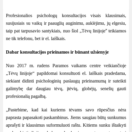
Profesionalios psichologų konsultacijos visais klausimais,
susijusiais su vaikų ir paauglių auginimu, auklėjimu, jų elgesiu,
taip pat tarpusavio santykiais, nuo šiol „Tėvų linijoje
“
teikiamos
ne tik telefonu, bet ir el. laiškais.
Dabar konsultacijos prieinamos ir būnant užsienyje
Nuo 2017 m. rudens Paramos vaikams centre veikiančioje
„Tėvų linijoje
“
papildomai konsultuoti el. laiškais pradedama,
siekiant
didinti psichologini
ų paslaugų prieinamumą ir suteikti
galimybę dar daugiau tėvų, įtėvių, globėjų, senelių gauti
profesionalią pagalbą.
„Pastebime, kad kai kuriems tė
vams savo r
ūpesčius nė
ra
paprasta papasakoti paskambinus
. Jiems saugiau būtų sunkumus
aprašyti ir klausimus suformuluoti raštu. Kitiems sunku ištaikyti