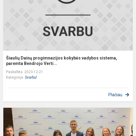
s
p
Šiaulių Dainų progimnazijos kokybės vadybos sistema,
paremta Bendrojo Verti...
Paskelbta: 2023-12-21
Kategorija:
Svarbu!
Plačiau
I
n
M
t