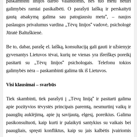
paskambinti linijos darbo valandomis, nes tuo metu neturi
galimybės ramiai pasikalbėti. O parašyti laišką ir perskaityti
gautą atsakymą galima sau patogiausiu metu
“
, – naujos
paslaugos privalumus vardina „Tėvų linijos
“
vadovė, psichologė
Jūratė Baltuškienė.
Be to, dabar, parašę el. laišką, konsultaciją gali gauti ir užsienyje
gyvenantys Lietuvos tėvai, kurių ne vienas yra išreiškęs poreikį
pasitarti su „Tėvų linijos
“
psichologais. Telefonu tokios
galimybės nėra – paskambinti galima tik iš Lietuvos.
Visi klausimai – svarbūs
Tiek skambinti, tiek parašyti į „Tėvų liniją
“
ir pasitarti galima
apie pozityvios tėvystė
s principais paremt
ą, nesmurtinį vaikų
ir
paaugli
ų auklėjimą, apie jų savijautą, elgesį, poreikius. Galima
pasikonsultuoti, kaip kurti ir palaikyti santykius su vaikais bei
paaugliais, spręsti konfliktus, kaip su jais kalbėtis įvairiomis