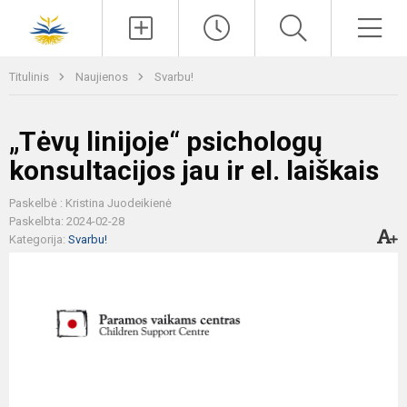
Paieška
Men
Titulinis
Naujienos
Svarbu!
„Tėvų linijoje“ psichologų
konsultacijos jau ir el. laiškais
Paskelbė : Kristina Juodeikienė
Paskelbta: 2024-02-28
Kategorija:
Svarbu!