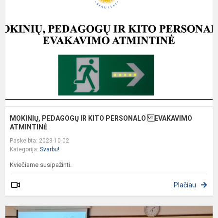
K
P
A
MOKINIŲ, PEDAGOGŲ IR KITO PERSONALO EVAKAVIMO
ATMINTINĖ
Paskelbta: 2023-10-02
Kategorija:
Svarbu!
Kviečiame susipažinti.
Plačiau
T