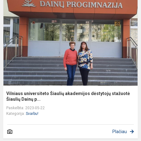
V
u
Š
a
d
s
Vilniaus universiteto Šiaulių akademijos dėstytojų stažuotė
Šiaulių Dainų p...
Paskelbta: 2023-05-22
Kategorija:
Svarbu!
Plačiau