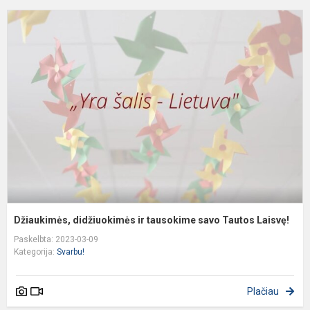
D
d
ir
t
s
T
L
Džiaukimės, didžiuokimės ir tausokime savo Tautos Laisvę!
Paskelbta: 2023-03-09
Kategorija:
Svarbu!
Plačiau