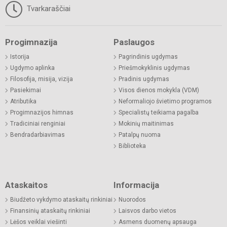
Tvarkaraščiai
Progimnazija
Paslaugos
Istorija
Pagrindinis ugdymas
Ugdymo aplinka
Priešmokyklinis ugdymas
Filosofija, misija, vizija
Pradinis ugdymas
Pasiekimai
Visos dienos mokykla (VDM)
Atributika
Neformaliojo švietimo programos
Progimnazijos himnas
Specialistų teikiama pagalba
Tradiciniai renginiai
Mokinių maitinimas
Bendradarbiavimas
Patalpų nuoma
Biblioteka
Ataskaitos
Informacija
Biudžeto vykdymo ataskaitų rinkiniai
Nuorodos
Finansinių ataskaitų rinkiniai
Laisvos darbo vietos
Lėšos veiklai viešinti
Asmens duomenų apsauga