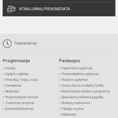
ATNAUJINIMŲ PRENUMERATA
Tvarkaraščiai
Progimnazija
Paslaugos
Istorija
Pagrindinis ugdymas
Ugdymo aplinka
Priešmokyklinis ugdymas
Filosofija, misija, vizija
Pradinis ugdymas
Pasiekimai
Visos dienos mokykla (VDM)
Atributika
Neformaliojo švietimo programos
Progimnazijos himnas
Specialistų teikiama pagalba
Tradiciniai renginiai
Mokinių maitinimas
Bendradarbiavimas
Patalpų nuoma
Biblioteka