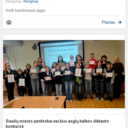
Kategorija:
Renginiai
DofE bandomasis žygis
Plačiau
Š
m
p
v
a
k
d
k
Šiaulių miesto penktokai varžėsi anglų kalbos diktanto
konkurse