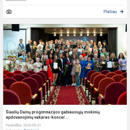
Plačiau
Š
D
p
g
m
a
Šiaulių Dainų progimnazijos gabiausiųjų mokinių
apdovanojimų vakaras-koncer...
Paskelbta: 2026-05-21