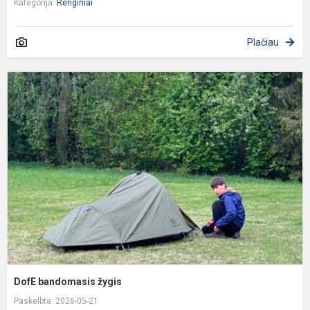
Kategorija:
Renginiai
Plačiau
D
b
ž
DofE bandomasis žygis
Paskelbta: 2026-05-21