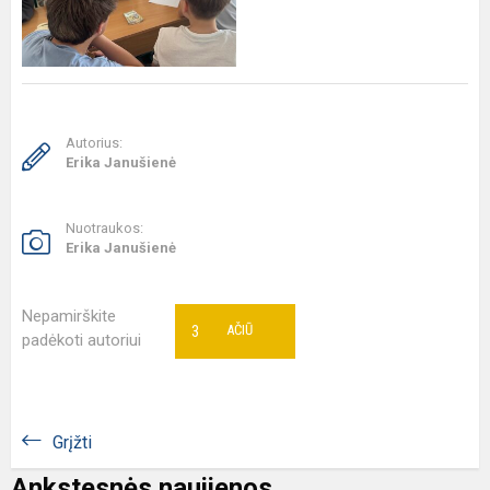
Autorius:
Erika Janušienė
Nuotraukos:
Erika Janušienė
Nepamirškite
3
AČIŪ
padėkoti autoriui
Grįžti
Ankstesnės naujienos