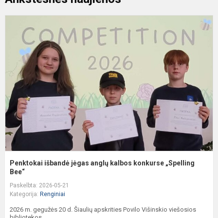
P
i
j
a
k
k
„
B
Penktokai išbandė jėgas anglų kalbos konkurse „Spelling
Bee“
Paskelbta: 2026-05-21
Kategorija:
Renginiai
2026 m. gegužės 20 d. Šiaulių apskrities Povilo Višinskio viešosios
bibliotekos...