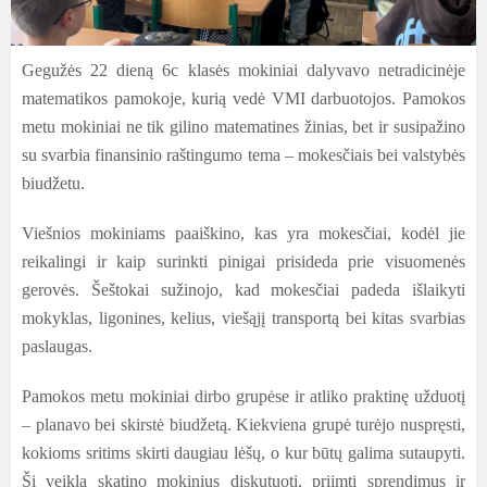
Gegužės 22 dieną 6c klasės mokiniai dalyvavo netradicinėje
matematikos pamokoje, kurią vedė VMI darbuotojos. Pamokos
metu mokiniai ne tik gilino matematines žinias, bet ir susipažino
su svarbia finansinio raštingumo tema – mokesčiais bei valstybės
biudžetu.
Viešnios mokiniams paaiškino, kas yra mokesčiai, kodėl jie
reikalingi ir kaip surinkti pinigai prisideda prie visuomenės
gerovės. Šeštokai sužinojo, kad mokesčiai padeda išlaikyti
mokyklas, ligonines, kelius, viešąjį transportą bei kitas svarbias
paslaugas.
Pamokos metu mokiniai dirbo grupėse ir atliko praktinę užduotį
– planavo bei skirstė biudžetą. Kiekviena grupė turėjo nuspręsti,
kokioms sritims skirti daugiau lėšų, o kur būtų galima sutaupyti.
Ši veikla skatino mokinius diskutuoti, priimti sprendimus ir