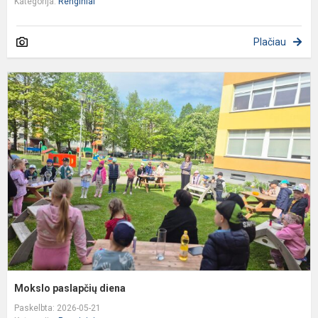
Kategorija:
Renginiai
Plačiau
M
p
d
Mokslo paslapčių diena
Paskelbta: 2026-05-21