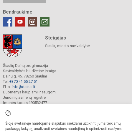
Bendraukime
Steigėjas
Šiaulių miesto savivaldybė
Šiaulių Dainų progimnazija
Savivaldybės biudžetinė įstaiga
Dainų g. 45, 78260 Šiauliai
Tel.
+370 41 55 27 51
El. p.
info@dainai.lt
Duomenys kaupiami ir saugomi
Juridinių asmenų registre
Įmonės kodas 190532477
Šioje svetainėje naudojame slapukus siekdami užtikrinti jums teikiamų
© 2023. Šiaulių Dainų progimnazija. Visos teisės saugomos.
Kopijuoti turinį be raštiško gimnazijos sutikimo griežtai draudžiama.
paslaugų kokybę, analizuoti svetainės naudojimą ir optimizuoti naršymo