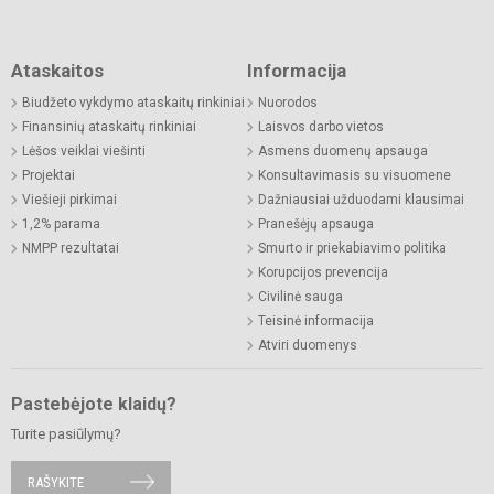
Ataskaitos
Informacija
Biudžeto vykdymo ataskaitų rinkiniai
Nuorodos
Finansinių ataskaitų rinkiniai
Laisvos darbo vietos
Lėšos veiklai viešinti
Asmens duomenų apsauga
Projektai
Konsultavimasis su visuomene
Viešieji pirkimai
Dažniausiai užduodami klausimai
1,2% parama
Pranešėjų apsauga
NMPP rezultatai
Smurto ir priekabiavimo politika
Korupcijos prevencija
Civilinė sauga
Teisinė informacija
Atviri duomenys
Pastebėjote klaidų?
Turite pasiūlymų?
RAŠYKITE