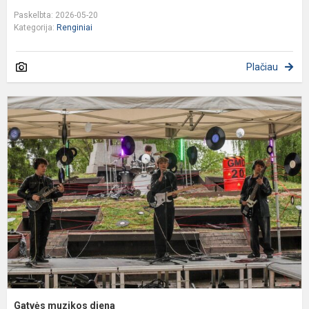
Paskelbta: 2026-05-20
Kategorija:
Renginiai
Plačiau
G
m
d
Gatvės muzikos diena