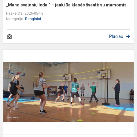
„Mano svajonių ledai“ – jauki 3a klasės šventė su mamomis
Paskelbta: 2026-05-18
Kategorija:
Renginiai
Plačiau
T
t
v
D
p