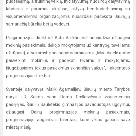
puoselėjimą, altruistinę veiklą, iniciatyvumą, nuoširdų dalyvavimą
labdaros ir paramos akcijose, aktyvų bendradarbiavimą su
visuomeninėmis organizacijomis nuoširdžiai padėkota Jaunųjų
samariečių būreliui bei jų vadovei.
Progimnazijos direktorė Asta Vaičiūnienė nuoširdžiai džiaugėsi
mokinių pasiekimais, dėkojo mokytojams už kantrybę, tėveliams
už rūpestį, atsakomybę bei bendradarbiavimą. „Man didelė garbė
pasveikinti mokinius ir padėkoti tėvams ir mokytojams,
išugdžiusiems tokius pasiekimus skinančius vaikus“, - akcentavo
progimnazijos direktorė.
Šventėje dalyvavęs Malik Agamalijev, Šiaulių miesto Tarybos
narys, LR Seimo nario Domo Griškevičiaus visuomeninis
padėjėjas, Šiaulių Saulėtekio gimnazijos pavaduotojas ugdymui,
džiaugėsi Dainų progimnazijos mokinių pasiekimais,
progimnazijoje augančiais talentais, kurie vėliau garsins savo
miestą ir šalį.