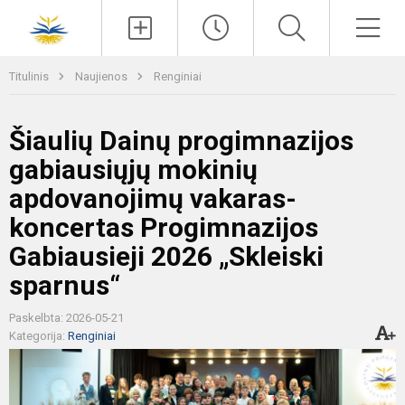
Paieška
Men
Titulinis
Naujienos
Renginiai
Šiaulių Dainų progimnazijos
gabiausiųjų mokinių
apdovanojimų vakaras-
koncertas Progimnazijos
Gabiausieji 2026 „Skleiski
sparnus“
Paskelbta: 2026-05-21
Kategorija:
Renginiai