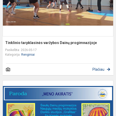
Tinklinio tarpklasinės varžybos Dainų progimnazijoje
Paskelbta: 2026-05-17
Kategorija:
Renginiai
Plačiau
K