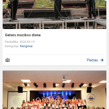
Gatvės muzikos diena
Paskelbta: 2026-05-19
Kategorija:
Renginiai
Plačiau
K
„
a
–
b
ir
k