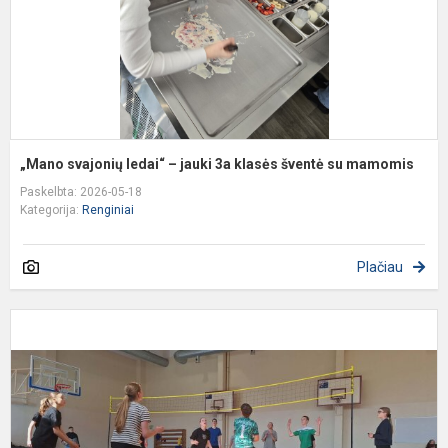
k
š
s
m
„Mano svajonių ledai“ – jauki 3a klasės šventė su mamomis
Paskelbta: 2026-05-18
Kategorija:
Renginiai
Plačiau
T
t
v
D
p