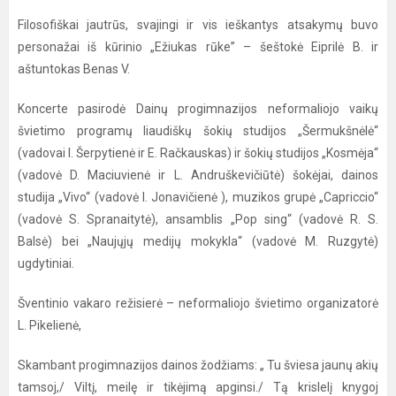
Filosofiškai jautrūs, svajingi ir vis ieškantys atsakymų buvo
personažai iš kūrinio „Ežiukas rūke” – šeštokė Eiprilė B. ir
aštuntokas Benas V.
Koncerte pasirodė Dainų progimnazijos neformaliojo vaikų
švietimo programų liaudiškų šokių studijos „Šermukšnėlė“
(vadovai I. Šerpytienė ir E. Račkauskas) ir šokių studijos „Kosmėja“
(vadovė D. Maciuvienė ir L. Andruškevičiūtė) šokėjai, dainos
studija „Vivo“ (vadovė I. Jonavičienė ), muzikos grupė „Capriccio“
(vadovė S. Spranaitytė), ansamblis „Pop sing“ (vadovė R. S.
Balsė) bei „Naujųjų medijų mokykla“ (vadovė M. Ruzgytė)
ugdytiniai.
Šventinio vakaro režisierė – neformaliojo švietimo organizatorė
L. Pikelienė,
Skambant progimnazijos dainos žodžiams: „ Tu šviesa jaunų akių
tamsoj,/ Viltį, meilę ir tikėjimą apginsi./ Tą krislelį knygoj