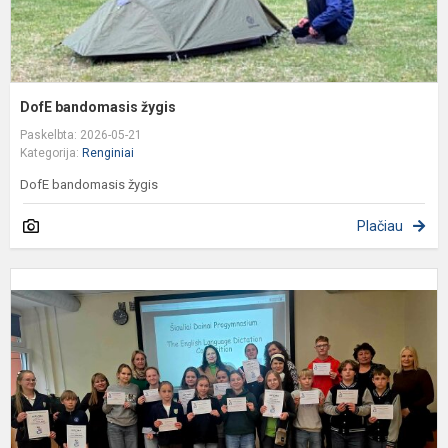
DofE bandomasis žygis
Paskelbta: 2026-05-21
Kategorija:
Renginiai
DofE bandomasis žygis
Plačiau
Š
m
p
v
a
k
d
k