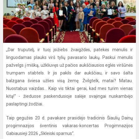
„Dar truputėlį, ir tuoj įsižiebs žvaigždės, patekės mėnulis ir
linguodamas plauks virš tylių pavasario laukų. Paskui mėnulis
pažvelgs į mišką, užkliuvęs už pačios aukščiausios eglės viršūnės
trumpam stabtels. Ir jis pakils dar aukščiau, ir savo šalta
balzgana šviesa užlies visą žemę. Žvilgtelk, matai? Matau.
Nuostabus vaizdas... Kaip vis tiktai gerai, kad mes turim vienas
kitą!“ - žieduose paskendusioje salėje svajingai nuskambėjo
paslaptingi žodžiai.
Taip gegužės 20 d. pavakare prasidėjo tradicinis Šiaulių Dainų
progimnazijos šventinis vakaras-koncertas Progimnazijos
Gabiausieji 2026 „Skleiski sparnus“.