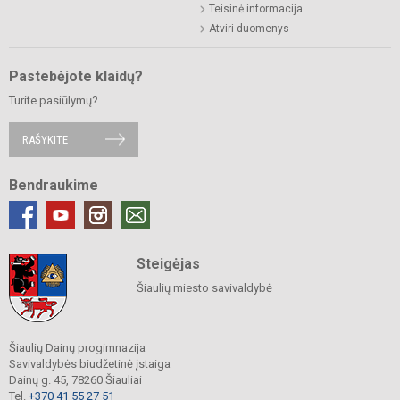
Teisinė informacija
Atviri duomenys
Pastebėjote klaidų?
Turite pasiūlymų?
RAŠYKITE
Bendraukime
Steigėjas
Šiaulių miesto savivaldybė
Šiaulių Dainų progimnazija
Savivaldybės biudžetinė įstaiga
Dainų g. 45, 78260 Šiauliai
Tel.
+370 41 55 27 51