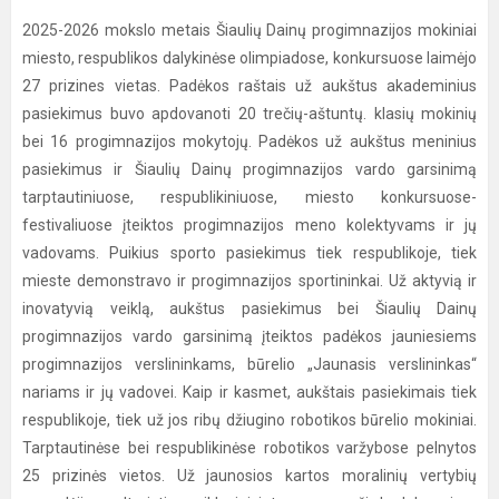
2025-2026 mokslo metais Šiaulių Dainų progimnazijos mokiniai
miesto, respublikos dalykinėse olimpiadose, konkursuose laimėjo
27 prizines vietas. Padėkos raštais už aukštus akademinius
pasiekimus buvo apdovanoti 20 trečių-aštuntų. klasių mokinių
bei 16 progimnazijos mokytojų. Padėkos už aukštus meninius
pasiekimus ir Šiaulių Dainų progimnazijos vardo garsinimą
tarptautiniuose, respublikiniuose, miesto konkursuose-
festivaliuose įteiktos progimnazijos meno kolektyvams ir jų
vadovams. Puikius sporto pasiekimus tiek respublikoje, tiek
mieste demonstravo ir progimnazijos sportininkai. Už aktyvią ir
inovatyvią veiklą, aukštus pasiekimus bei Šiaulių Dainų
progimnazijos vardo garsinimą įteiktos padėkos jauniesiems
progimnazijos verslininkams, būrelio „Jaunasis verslininkas“
nariams ir jų vadovei. Kaip ir kasmet, aukštais pasiekimais tiek
respublikoje, tiek už jos ribų džiugino robotikos būrelio mokiniai.
Tarptautinėse bei respublikinėse robotikos varžybose pelnytos
25 prizinės vietos. Už jaunosios kartos moralinių vertybių