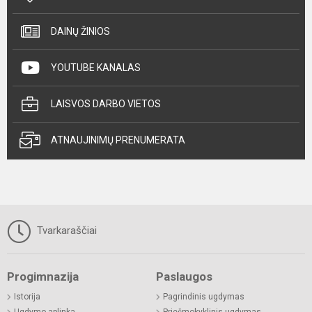
DAINŲ ŽINIOS
YOUTUBE KANALAS
LAISVOS DARBO VIETOS
ATNAUJINIMŲ PRENUMERATA
Tvarkaraščiai
Progimnazija
Paslaugos
Istorija
Pagrindinis ugdymas
Ugdymo aplinka
Priešmokyklinis ugdymas