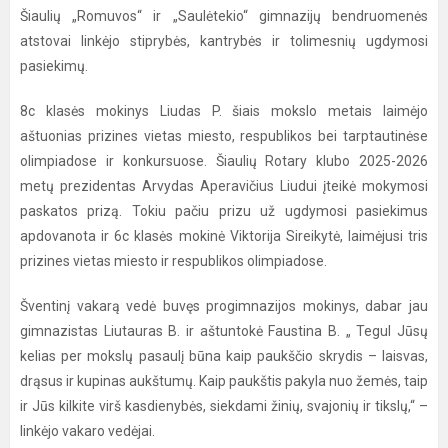
Šiaulių „Romuvos“ ir „Saulėtekio“ gimnazijų bendruomenės
atstovai linkėjo stiprybės, kantrybės ir tolimesnių ugdymosi
pasiekimų.
8c klasės mokinys Liudas P. šiais mokslo metais laimėjo
aštuonias prizines vietas miesto, respublikos bei tarptautinėse
olimpiadose ir konkursuose. Šiaulių Rotary klubo 2025-2026
metų prezidentas Arvydas Aperavičius Liudui įteikė mokymosi
paskatos prizą. Tokiu pačiu prizu už ugdymosi pasiekimus
apdovanota ir 6c klasės mokinė Viktorija Sireikytė, laimėjusi tris
prizines vietas miesto ir respublikos olimpiadose.
Šventinį vakarą vedė buvęs progimnazijos mokinys, dabar jau
gimnazistas Liutauras B. ir aštuntokė Faustina B. „ Tegul Jūsų
kelias per mokslų pasaulį būna kaip paukščio skrydis – laisvas,
drąsus ir kupinas aukštumų. Kaip paukštis pakyla nuo žemės, taip
ir Jūs kilkite virš kasdienybės, siekdami žinių, svajonių ir tikslų,“ –
linkėjo vakaro vedėjai.