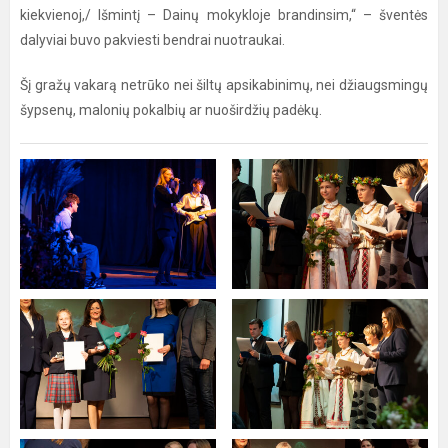
kiekvienoj,/ Išmintį – Dainų mokykloje brandinsim,“ – šventės
dalyviai buvo pakviesti bendrai nuotraukai.
Šį gražų vakarą netrūko nei šiltų apsikabinimų, nei džiaugsmingų
šypsenų, malonių pokalbių ar nuoširdžių padėkų.