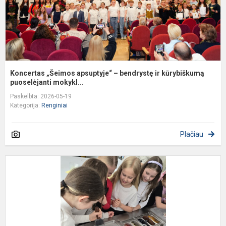
p
Koncertas „Šeimos apsuptyje“ – bendrystę ir kūrybiškumą
puoselėjanti mokykl...
Paskelbta: 2026-05-19
Kategorija:
Renginiai
Plačiau
„
s
l
–
j
3