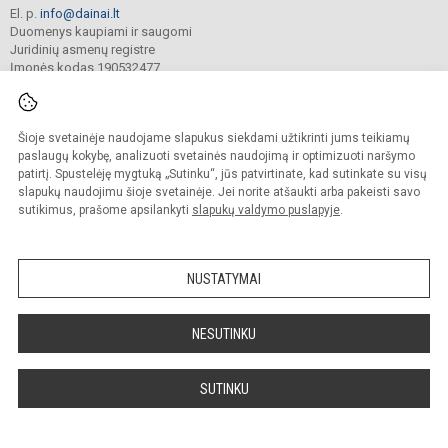
El. p.
info@dainai.lt
Duomenys kaupiami ir saugomi
Juridinių asmenų registre
Įmonės kodas 190532477
Šioje svetainėje naudojame slapukus siekdami užtikrinti jums teikiamų
© 2023. Šiaulių Dainų progimnazija. Visos teisės saugomos.
Kopijuoti turinį be raštiško gimnazijos sutikimo griežtai draudžiama.
paslaugų kokybę, analizuoti svetainės naudojimą ir optimizuoti naršymo
patirtį. Spustelėję mygtuką „Sutinku“, jūs patvirtinate, kad sutinkate su visų
Prieinamumo paraiška
Slapukų politika
slapukų naudojimu šioje svetainėje. Jei norite atšaukti arba pakeisti savo
sutikimus, prašome apsilankyti
slapukų valdymo puslapyje
.
Sumanus būdas atnaujinti
mokyklos interneto
svetainę
NUSTATYMAI
NESUTINKU
SUTINKU