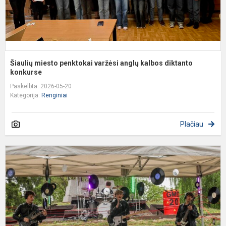
Šiaulių miesto penktokai varžėsi anglų kalbos diktanto
konkurse
Paskelbta: 2026-05-20
Kategorija:
Renginiai
Plačiau
G
m
d