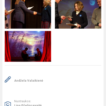
Andžela Valaikienė
Nuotraukos:
Lina Pčelincevaitė