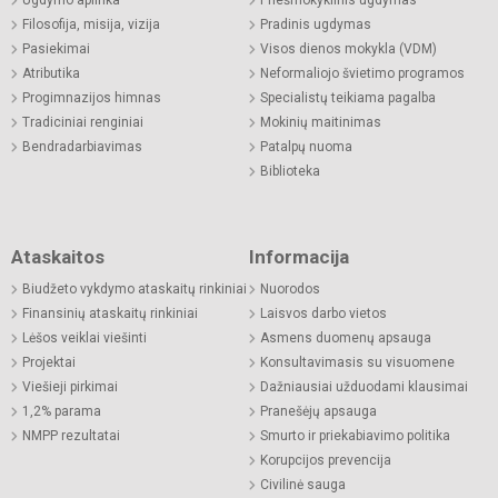
Filosofija, misija, vizija
Pradinis ugdymas
Pasiekimai
Visos dienos mokykla (VDM)
Atributika
Neformaliojo švietimo programos
Progimnazijos himnas
Specialistų teikiama pagalba
Tradiciniai renginiai
Mokinių maitinimas
Bendradarbiavimas
Patalpų nuoma
Biblioteka
Ataskaitos
Informacija
Biudžeto vykdymo ataskaitų rinkiniai
Nuorodos
Finansinių ataskaitų rinkiniai
Laisvos darbo vietos
Lėšos veiklai viešinti
Asmens duomenų apsauga
Projektai
Konsultavimasis su visuomene
Viešieji pirkimai
Dažniausiai užduodami klausimai
1,2% parama
Pranešėjų apsauga
NMPP rezultatai
Smurto ir priekabiavimo politika
Korupcijos prevencija
Civilinė sauga