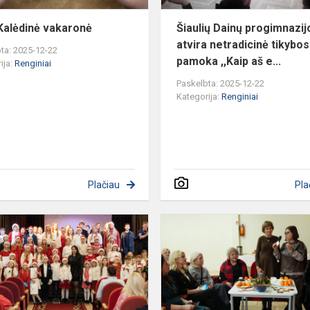
alėdinė vakaronė
Šiaulių Dainų progimnazij
atvira netradicinė tikybos
ta: 2025-12-22
pamoka ,,Kaip aš e...
ija:
Renginiai
Paskelbta: 2025-12-22
Kategorija:
Renginiai
Plačiau
Pla
Respublikinis
šventinis
koncertas
„Kalėdos
draugų
o
rate“