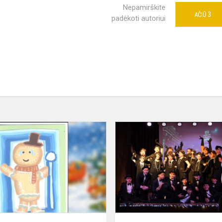
Nepamirškite
3
AČIŪ
padėkoti autoriui
Tarptautinė
bendrojo
os
ugdymo
mokyklų
pradinio
ugdymo
mokini...