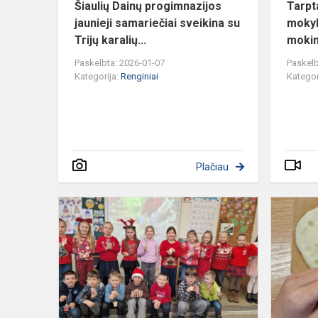
Šiaulių Dainų progimnazijos
Tarpt
jaunieji samariečiai sveikina su
mokyk
Trijų karalių...
mokini
Paskelbta: 2026-01-07
Paskelb
Kategorija:
Renginiai
Kategor
Plačiau
Integruota
pamoka
„Svajonių
angelai“