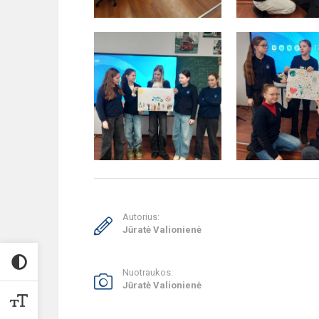
Autorius:
Jūratė Valionienė
Nuotraukos:
Jūratė Valionienė