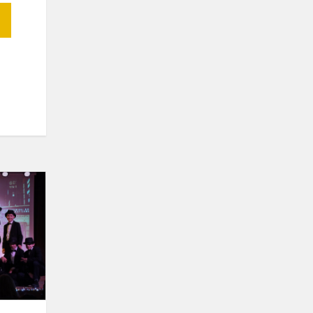
Karnavalas
,,Laiko
mašina"