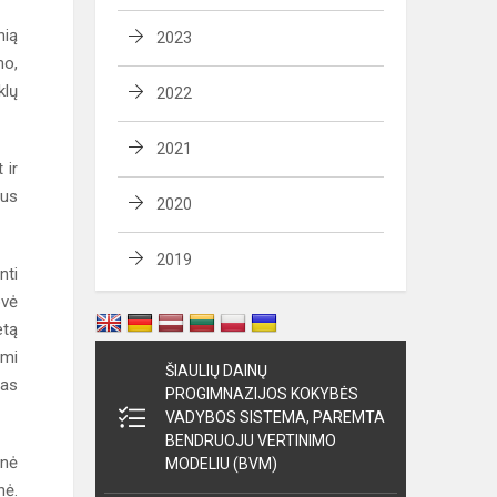
nią
2023
mo,
klų
2022
2021
 ir
ius
2020
2019
nti
ovė
etą
ami
ŠIAULIŲ DAINŲ
tas
PROGIMNAZIJOS KOKYBĖS
VADYBOS SISTEMA, PAREMTA
BENDRUOJU VERTINIMO
lnė
MODELIU (BVM)
nė.