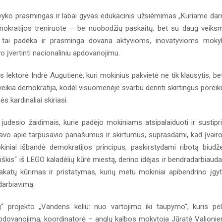
vyko prasmingas ir labai gyvas edukacinis užsiėmimas „Kuriame dar
okratijos treniruote – be nuobodžių paskaitų, bet su daug veiks
 tai padėka ir prasminga dovana aktyvioms, inovatyvioms moky
 įvertinti nacionaliniu apdovanojimu.
lektorė Indrė Augutienė, kuri mokinius pakvietė ne tik klausytis, bet
p veikia demokratija, kodėl visuomenėje svarbu derinti skirtingus poreik
s kardinaliai skiriasi.
judesio žaidimais, kurie padėjo mokiniams atsipalaiduoti ir sustipri
avo apie tarpusavio panašumus ir skirtumus, suprasdami, kad įvair
iniai išbandė demokratijos principus, paskirstydami ribotą biudž
iliškis“ iš LEGO kaladėlių kūrė miestą, derino idėjas ir bendradarbiaud
akatų kūrimas ir pristatymas, kurių metu mokiniai apibendrino įgy
darbiavimą.
g“ projekto „Vandens keliu: nuo vartojimo iki taupymo“, kuris pe
pdovanojimą, koordinatorė – anglų kalbos mokytoja Jūratė Valionie