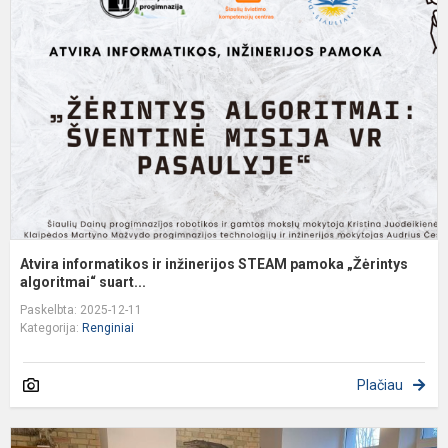
ir
i
S
p
„
a.
Atvira informatikos ir inžinerijos STEAM pamoka „Žėrintys
algoritmai“ suart...
Paskelbta: 2025-12-11
Kategorija:
Renginiai
Plačiau
I