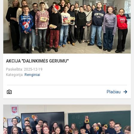
AKCIJA "DALINKIMĖS GERUMU"
Paskelbta: 2025-12-19
Kategorija:
Renginiai
Plačiau
I
m
p
„