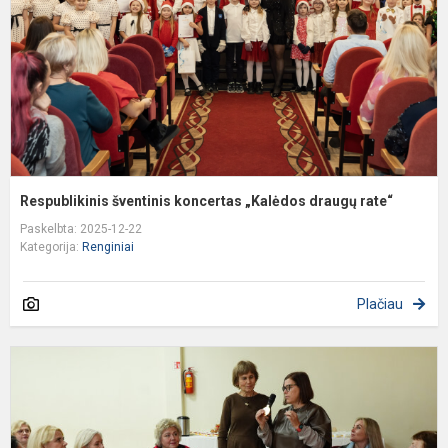
d
r
Respublikinis šventinis koncertas „Kalėdos draugų rate“
Paskelbta: 2025-12-22
Kategorija:
Renginiai
Plačiau
K
k
d
,