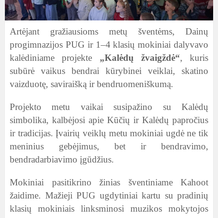
Artėjant gražiausioms metų šventėms, Dainų
progimnazijos PUG ir 1–4 klasių mokiniai dalyvavo
kalėdiniame projekte
„Kalėdų žvaigždė“
, kuris
subūrė vaikus bendrai kūrybinei veiklai, skatino
vaizduotę, saviraišką ir bendruomeniškumą.
Projekto metu vaikai susipažino su Kalėdų
simbolika, kalbėjosi apie Kūčių ir Kalėdų papročius
ir tradicijas. Įvairių veiklų metu mokiniai ugdė ne tik
meninius gebėjimus, bet ir bendravimo,
bendradarbiavimo įgūdžius.
Mokiniai pasitikrino žinias šventiniame Kahoot
žaidime. Mažieji PUG ugdytiniai kartu su pradinių
klasių mokiniais linksminosi muzikos mokytojos