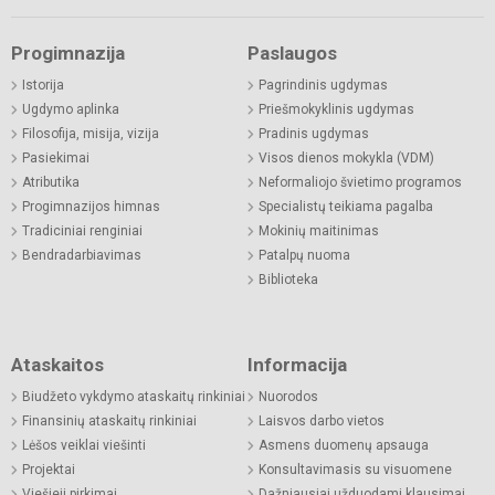
Progimnazija
Paslaugos
Istorija
Pagrindinis ugdymas
Ugdymo aplinka
Priešmokyklinis ugdymas
Filosofija, misija, vizija
Pradinis ugdymas
Pasiekimai
Visos dienos mokykla (VDM)
Atributika
Neformaliojo švietimo programos
Progimnazijos himnas
Specialistų teikiama pagalba
Tradiciniai renginiai
Mokinių maitinimas
Bendradarbiavimas
Patalpų nuoma
Biblioteka
Ataskaitos
Informacija
Biudžeto vykdymo ataskaitų rinkiniai
Nuorodos
Finansinių ataskaitų rinkiniai
Laisvos darbo vietos
Lėšos veiklai viešinti
Asmens duomenų apsauga
Projektai
Konsultavimasis su visuomene
Viešieji pirkimai
Dažniausiai užduodami klausimai