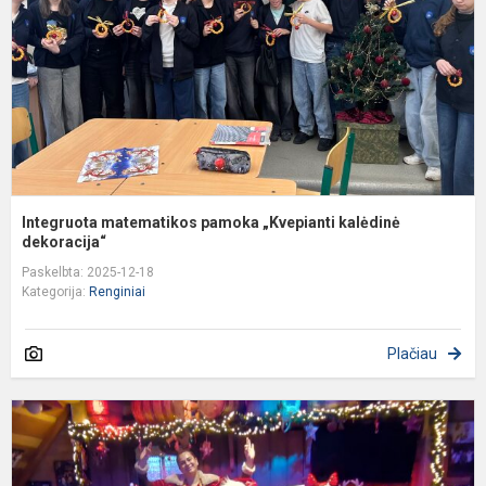
k
d
Integruota matematikos pamoka „Kvepianti kalėdinė
dekoracija“
Paskelbta: 2025-12-18
Kategorija:
Renginiai
Plačiau
K
i
p