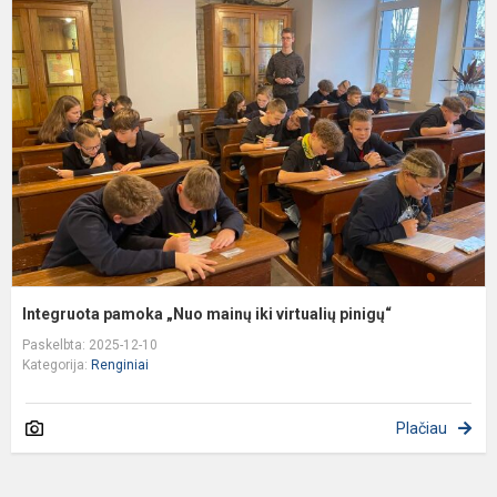
p
„
m
ik
v
p
Integruota pamoka „Nuo mainų iki virtualių pinigų“
Paskelbta: 2025-12-10
Kategorija:
Renginiai
Plačiau