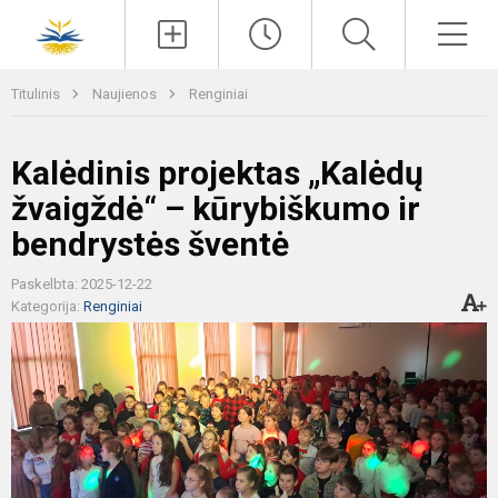
Paieška
Men
Titulinis
Naujienos
Renginiai
Kalėdinis projektas „Kalėdų
žvaigždė“ – kūrybiškumo ir
bendrystės šventė
Paskelbta: 2025-12-22
Kategorija:
Renginiai