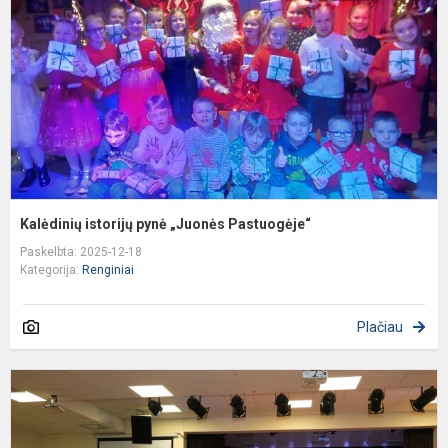
„
P
Kalėdinių istorijų pynė „Juonės Pastuogėje“
Paskelbta: 2025-12-18
Kategorija:
Renginiai
Plačiau
Š
D
p