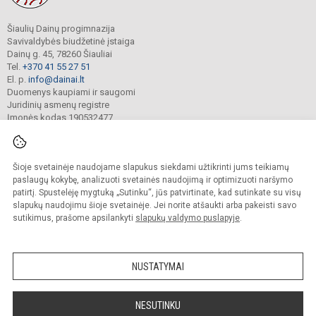
Šiaulių Dainų progimnazija
Savivaldybės biudžetinė įstaiga
Dainų g. 45, 78260 Šiauliai
Tel.
+370 41 55 27 51
El. p.
info@dainai.lt
Duomenys kaupiami ir saugomi
Juridinių asmenų registre
Įmonės kodas 190532477
Šioje svetainėje naudojame slapukus siekdami užtikrinti jums teikiamų
© 2023. Šiaulių Dainų progimnazija. Visos teisės saugomos.
Kopijuoti turinį be raštiško gimnazijos sutikimo griežtai draudžiama.
paslaugų kokybę, analizuoti svetainės naudojimą ir optimizuoti naršymo
patirtį. Spustelėję mygtuką „Sutinku“, jūs patvirtinate, kad sutinkate su visų
Prieinamumo paraiška
Slapukų politika
slapukų naudojimu šioje svetainėje. Jei norite atšaukti arba pakeisti savo
sutikimus, prašome apsilankyti
slapukų valdymo puslapyje
.
Sumanus būdas atnaujinti
mokyklos interneto
svetainę
NUSTATYMAI
NESUTINKU