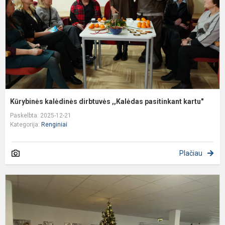
p
k
Kūrybinės kalėdinės dirbtuvės ,,Kalėdas pasitinkant kartu"
Paskelbta: 2025-12-21
Kategorija:
Renginiai
Plačiau
A
"
G