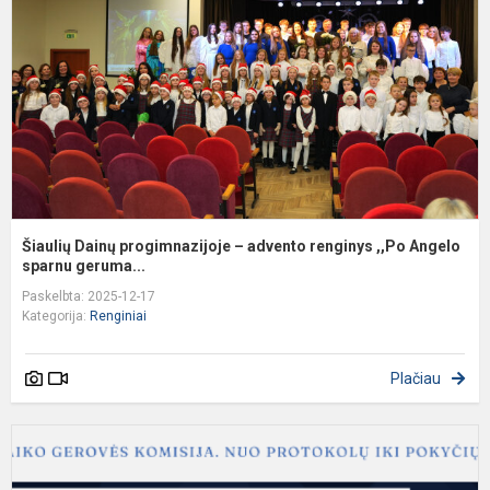
–
a
r
,
A
Šiaulių Dainų progimnazijoje – advento renginys ,,Po Angelo
sparnu geruma...
Paskelbta: 2025-12-17
Kategorija:
Renginiai
Plačiau
S
m
c