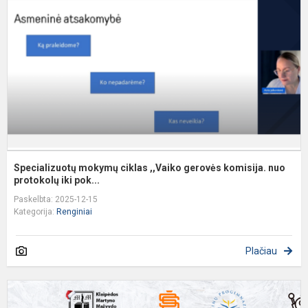
,
g
k
n
p.
Specializuotų mokymų ciklas ,,Vaiko gerovės komisija. nuo
protokolų iki pok...
Paskelbta: 2025-12-15
Kategorija:
Renginiai
Plačiau
A
i