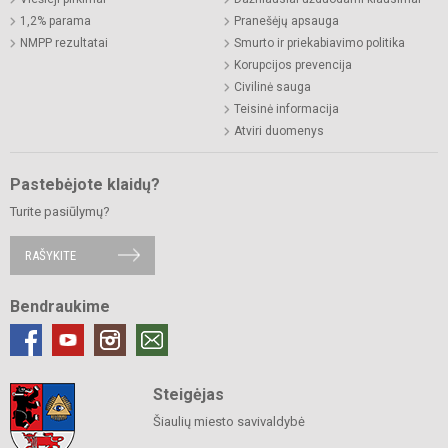
1,2% parama
Pranešėjų apsauga
NMPP rezultatai
Smurto ir priekabiavimo politika
Korupcijos prevencija
Civilinė sauga
Teisinė informacija
Atviri duomenys
Pastebėjote klaidų?
Turite pasiūlymų?
RAŠYKITE
Bendraukime
Steigėjas
Šiaulių miesto savivaldybė