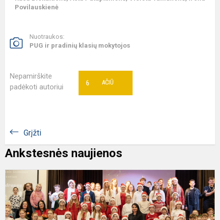
Povilauskienė
Nuotraukos:
PUG ir pradinių klasių mokytojos
Nepamirškite
6
AČIŪ
padėkoti autoriui
Grįžti
Ankstesnės naujienos
R
š
k
„