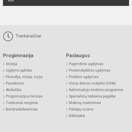
Tvarkaraščiai
Progimnazija
Paslaugos
Istorija
Pagrindinis ugdymas
Ugdymo aplinka
Priešmokyklinis ugdymas
Filosofija, misija, vizija
Pradinis ugdymas
Pasiekimai
Visos dienos mokykla (VDM)
Atributika
Neformaliojo švietimo programos
Progimnazijos himnas
Specialistų teikiama pagalba
Tradiciniai renginiai
Mokinių maitinimas
Bendradarbiavimas
Patalpų nuoma
Biblioteka