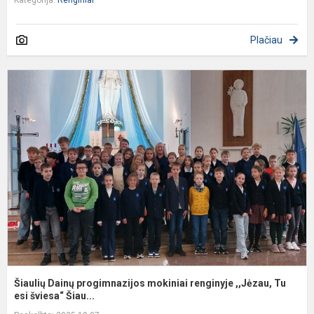
Kategorija:
Renginiai
Plačiau
Š
D
p
m
r
,
Tu
Šiaulių Dainų progimnazijos mokiniai renginyje ,,Jėzau, Tu
esi šviesa“ Šiau...