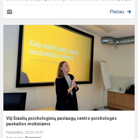
Plačiau
V
Š
p
p
c
p
p
VšĮ Šiaulių psichologinių paslaugų centro psichologės
paskaitos mokiniams
Paskelbta: 2025-10-07