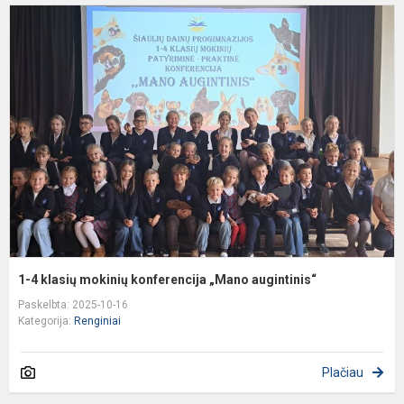
1
4
k
m
k
„
a
1-4 klasių mokinių konferencija „Mano augintinis“
Paskelbta: 2025-10-16
Kategorija:
Renginiai
Plačiau