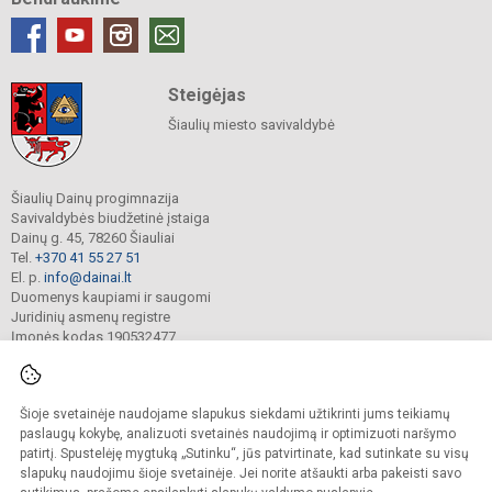
Steigėjas
Šiaulių miesto savivaldybė
Šiaulių Dainų progimnazija
Savivaldybės biudžetinė įstaiga
Dainų g. 45, 78260 Šiauliai
Tel.
+370 41 55 27 51
El. p.
info@dainai.lt
Duomenys kaupiami ir saugomi
Juridinių asmenų registre
Įmonės kodas 190532477
Šioje svetainėje naudojame slapukus siekdami užtikrinti jums teikiamų
© 2023. Šiaulių Dainų progimnazija. Visos teisės saugomos.
Kopijuoti turinį be raštiško gimnazijos sutikimo griežtai draudžiama.
paslaugų kokybę, analizuoti svetainės naudojimą ir optimizuoti naršymo
patirtį. Spustelėję mygtuką „Sutinku“, jūs patvirtinate, kad sutinkate su visų
Prieinamumo paraiška
Slapukų politika
slapukų naudojimu šioje svetainėje. Jei norite atšaukti arba pakeisti savo