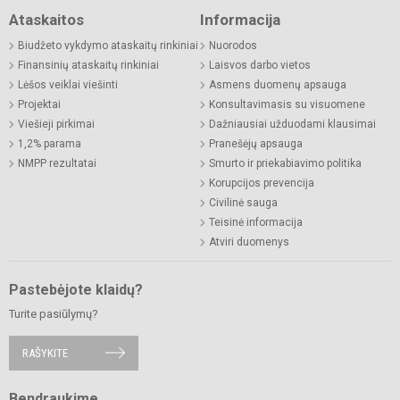
Ataskaitos
Informacija
Biudžeto vykdymo ataskaitų rinkiniai
Nuorodos
Finansinių ataskaitų rinkiniai
Laisvos darbo vietos
Lėšos veiklai viešinti
Asmens duomenų apsauga
Projektai
Konsultavimasis su visuomene
Viešieji pirkimai
Dažniausiai užduodami klausimai
1,2% parama
Pranešėjų apsauga
NMPP rezultatai
Smurto ir priekabiavimo politika
Korupcijos prevencija
Civilinė sauga
Teisinė informacija
Atviri duomenys
Pastebėjote klaidų?
Turite pasiūlymų?
RAŠYKITE
Bendraukime