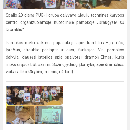
Spalio 20 dieną PUG-1 grupė dalyvavo Šiaulių techninės kūrybos
centro organizuojamoje nuotolinėje pamokoje „Draugystė su
Drambliu“.
Pamokos metu vaikams papasakojo apie dramblius – jų rūšis,
įpročius, straublio paslaptis ir ausų funkcijas. Visi pamokos
dalyviai klausėsi istorijos apie spalvotąjį dramblį Elmerį, kuris
moko drąsos būti savimi. Sužinoję daug įdomybių apie dramblius,
vaikai atliko kūrybinę-meninę užduotį.