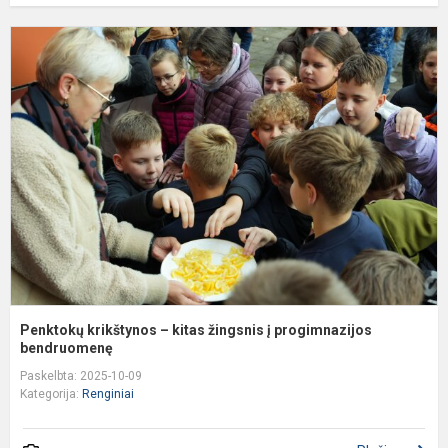
P
k
–
k
ž
į
p
b
Penktokų krikštynos – kitas žingsnis į progimnazijos
bendruomenę
Paskelbta: 2025-10-09
Kategorija:
Renginiai