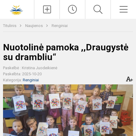
Paieška
Men
Titulinis
Naujienos
Renginiai
Nuotolinė pamoka ,,Draugystė
su drambliu“
Paskelbė : Kristina Juodeikienė
Paskelbta: 2025-10-20
Kategorija:
Renginiai