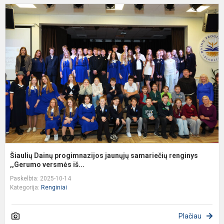
Š
D
p
j
s
r
,,
Šiaulių Dainų progimnazijos jaunųjų samariečių renginys
,,Gerumo versmės iš...
Paskelbta: 2025-10-14
Kategorija:
Renginiai
Plačiau