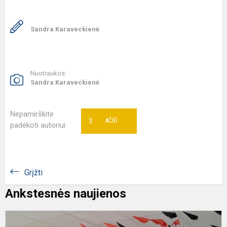
Sandra Karaveckienė
Nuotraukos:
Sandra Karaveckienė
Nepamirškite
3
AČIŪ
padėkoti autoriui
Grįžti
Ankstesnės naujienos
S