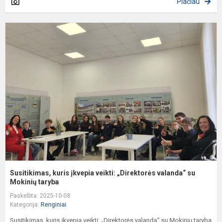
Plačiau
S
k
į
v
„
v
su
Susitikimas, kuris įkvepia veikti: „Direktorės valanda“ su
Mokinių taryba
Paskelbta: 2025-10-08
Kategorija:
Renginiai
Susitikimas, kuris įkvepia veikti: „Direktorės valanda“ su Mokinių taryba