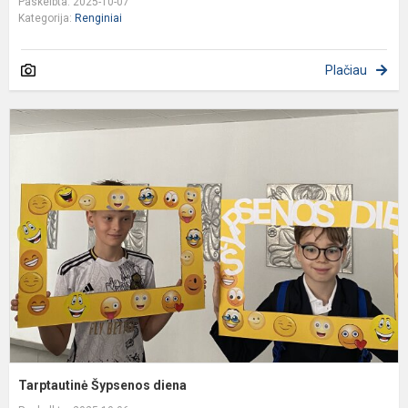
Paskelbta: 2025-10-07
Kategorija:
Renginiai
Plačiau
T
Š
d
Tarptautinė Šypsenos diena