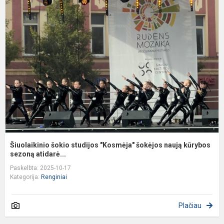
š
s
"
š
n
k
Šiuolaikinio šokio studijos "Kosmėja" šokėjos naują kūrybos
sezoną atidarė...
Paskelbta: 2025-10-17
Kategorija:
Renginiai
Plačiau