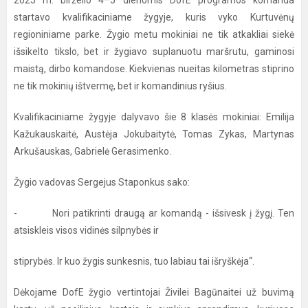
2025 m. birželio 4–5 dienomis DofE programos komanda
startavo kvalifikaciniame žygyje, kuris vyko Kurtuvėnų
regioniniame parke. Žygio metu mokiniai ne tik atkakliai siekė
išsikelto tikslo, bet ir žygiavo suplanuotu maršrutu, gaminosi
maistą, dirbo komandose. Kiekvienas nueitas kilometras stiprino
ne tik mokinių ištvermę, bet ir komandinius ryšius.
Kvalifikaciniame žygyje dalyvavo šie 8 klasės mokiniai: Emilija
Kažukauskaitė, Austėja Jokubaitytė, Tomas Zykas, Martynas
Arkušauskas, Gabrielė Gerasimenko.
Žygio vadovas Sergejus Staponkus sako:
- Nori patikrinti draugą ar komandą - išsivesk į žygį. Ten
atsiskleis visos vidinės silpnybės ir
stiprybės. Ir kuo žygis sunkesnis, tuo labiau tai išryškėja“.
Dėkojame DofE žygio vertintojai Živilei Bagūnaitei už buvimą