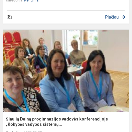
Kategorija:
Renginiai
Plačiau
Š
D
p
v
k
„
Šiaulių Dainų progimnazijos vadovės konferencijoje
„Kokybės vadybos sistemų...