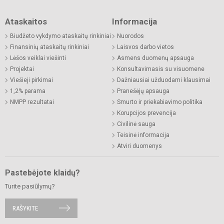
Ataskaitos
Informacija
Biudžeto vykdymo ataskaitų rinkiniai
Nuorodos
Finansinių ataskaitų rinkiniai
Laisvos darbo vietos
Lėšos veiklai viešinti
Asmens duomenų apsauga
Projektai
Konsultavimasis su visuomene
Viešieji pirkimai
Dažniausiai užduodami klausimai
1,2% parama
Pranešėjų apsauga
NMPP rezultatai
Smurto ir priekabiavimo politika
Korupcijos prevencija
Civilinė sauga
Teisinė informacija
Atviri duomenys
Pastebėjote klaidų?
Turite pasiūlymų?
RAŠYKITE