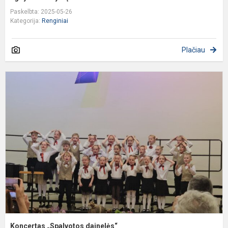
Paskelbta: 2025-05-26
Kategorija:
Renginiai
Plačiau
K
„
d
Koncertas „Spalvotos dainelės“