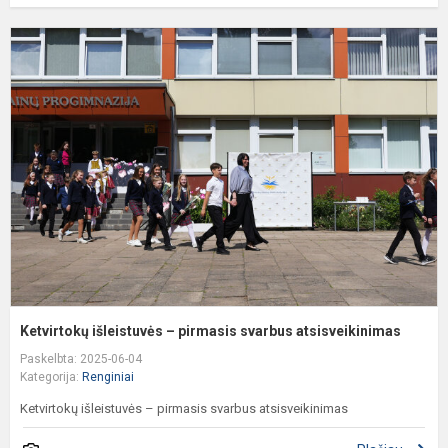
K
i
–
p
s
a
Ketvirtokų išleistuvės – pirmasis svarbus atsisveikinimas
Paskelbta: 2025-06-04
Kategorija:
Renginiai
Ketvirtokų išleistuvės – pirmasis svarbus atsisveikinimas