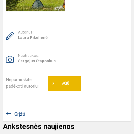
Autorius:
Laura Pikelienė
Nuotraukos:
Sergejus Staponkus
Nepamirškite
3
AČIŪ
padėkoti autoriui
Grįžti
Ankstesnės naujienos