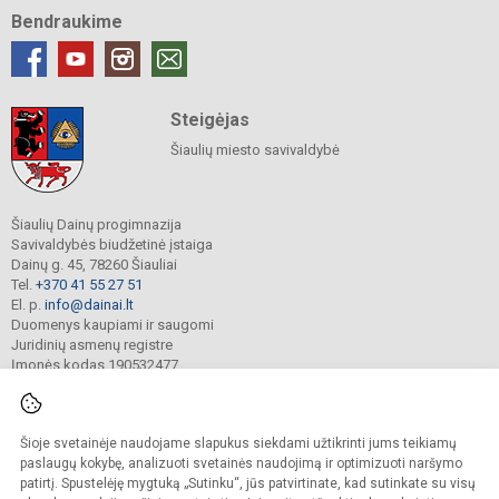
Bendraukime
Steigėjas
Šiaulių miesto savivaldybė
Šiaulių Dainų progimnazija
Savivaldybės biudžetinė įstaiga
Dainų g. 45, 78260 Šiauliai
Tel.
+370 41 55 27 51
El. p.
info@dainai.lt
Duomenys kaupiami ir saugomi
Juridinių asmenų registre
Įmonės kodas 190532477
Šioje svetainėje naudojame slapukus siekdami užtikrinti jums teikiamų
© 2023. Šiaulių Dainų progimnazija. Visos teisės saugomos.
Kopijuoti turinį be raštiško gimnazijos sutikimo griežtai draudžiama.
paslaugų kokybę, analizuoti svetainės naudojimą ir optimizuoti naršymo
patirtį. Spustelėję mygtuką „Sutinku“, jūs patvirtinate, kad sutinkate su visų
Prieinamumo paraiška
Slapukų politika