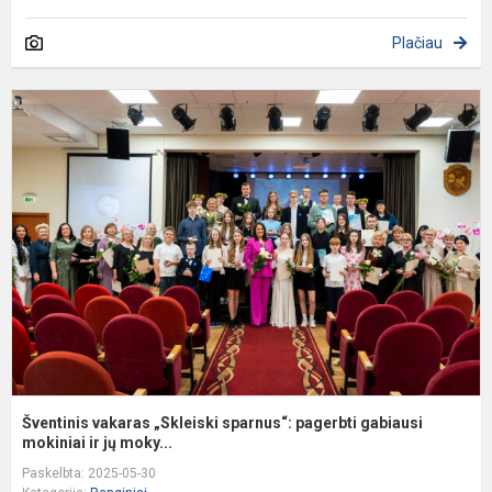
Plačiau
Š
v
„
s
p
g
m
Šventinis vakaras „Skleiski sparnus“: pagerbti gabiausi
mokiniai ir jų moky...
Paskelbta: 2025-05-30