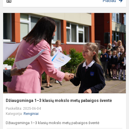
Plačiau
D
1
3
k
m
m
p
š
Džiaugsminga 1–3 klasių mokslo metų pabaigos šventė
Paskelbta: 2025-06-04
Kategorija:
Renginiai
Džiaugsminga 1–3 klasių mokslo metų pabaigos šventė