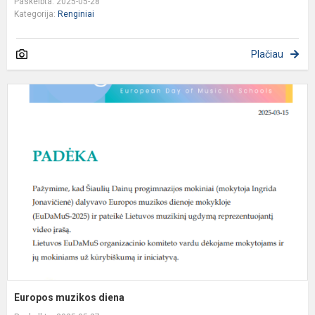
Paskelbta: 2025-05-28
Kategorija:
Renginiai
Plačiau
E
m
d
Europos muzikos diena