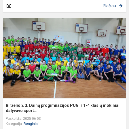
Plačiau
B
2
d
D
p
P
ir
1
4
k
m
Birželio 2 d. Dainų progimnazijos PUG ir 1-4 klasių mokiniai
dalyvavo sport...
Paskelbta: 2025-06-03
Kategorija:
Renginiai