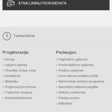
ATNAUJINIMŲ PRENUMERATA
Tvarkaraščiai
Progimnazija
Paslaugos
Istorija
Pagrindinis ugdymas
Ugdymo aplinka
Priešmokyklinis ugdymas
Filosofija, misija, vizija
Pradinis ugdymas
Pasiekimai
Visos dienos mokykla (VDM)
Atributika
Neformaliojo švietimo programos
Progimnazijos himnas
Specialistų teikiama pagalba
Tradiciniai renginiai
Mokinių maitinimas
Bendradarbiavimas
Patalpų nuoma
Biblioteka