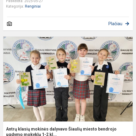
Paskelbta: 2025-05-27
Kategorija:
Renginiai
Plačiau
A
k
m
d
Š
m
b
u
Antrų klasių mokinės dalyvavo Šiaulių miesto bendrojo
ugdymo mokyklų 1-2 kl...