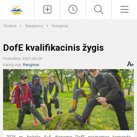
Paieška
Men
Titulinis
Naujienos
Renginiai
DofE kvalifikacinis žygis
Paskelbta: 2025-06-09
Kategorija:
Renginiai