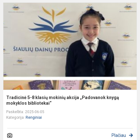
T
5
8
k
m
a
„
k
m
Tradicinė 5-8 klasių mokinių akcija „Padovanok knygą
mokyklos bibliotekai“
Paskelbta: 2025-06-05
Kategorija:
Renginiai
Plačiau