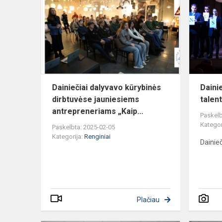
kūrybinės
dirbtuvėse
jauniesiems
antrep...
Dainiečiai dalyvavo kūrybinės
Daini
dirbtuvėse jauniesiems
talen
antrepreneriams „Kaip...
Paskelb
Kategor
Paskelbta: 2025-02-05
Kategorija:
Renginiai
Dainie
Plačiau