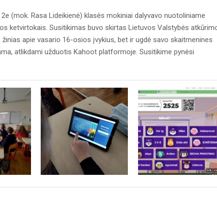
ir 2e (mok. Rasa Lideikienė) klasės mokiniai dalyvavo nuotoliniame
jos ketvirtokais. Susitikimas buvo skirtas Lietuvos Valstybės atkūrim
no žinias apie vasario 16-osios įvykius, bet ir ugdė savo skaitmenines
a, atlikdami užduotis Kahoot platformoje. Susitikime pynėsi