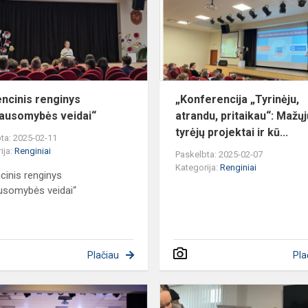
veidai“
ncinis renginys
„Konferencija „Tyrinėju,
lausomybės veidai“
atrandu, pritaikau“: Mažųj
tyrėjų projektai ir kū...
ta: 2025-02-11
ija:
Renginiai
Paskelbta: 2025-02-07
Kategorija:
Renginiai
cinis renginys
ausomybės veidai“
Plačiau
Pla
Dainiečiai
nustebino