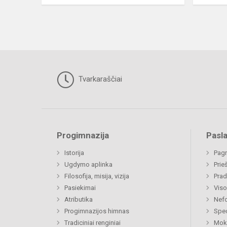
Tvarkaraščiai
Progimnazija
Pasl
Istorija
Pagr
Ugdymo aplinka
Prie
Filosofija, misija, vizija
Prad
Pasiekimai
Viso
Atributika
Nefo
Progimnazijos himnas
Spec
Tradiciniai renginiai
Moki