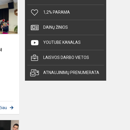
pritaikau“:
Mažųjų
1,2% PARAMA
tyrėjų...
DAINŲ ŽINIOS
YOUTUBE KANALAS
ų
LAISVOS DARBO VIETOS
ATNAUJINIMŲ PRENUMERATA
čiau
SVEIKUOLIŠKOS
KOŠĖS