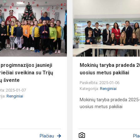
Dainų
progimnazijos
jaunieji
samariečiai
sveikina
su
Trijų...
 progimnazijos jaunieji
Mokinių taryba pradeda 2
iečiai sveikina su Trijų
uosius metus pakiliai
ių švente
Paskelbta: 2025-01-06
Kategorija:
Renginiai
ta: 2025-01-07
ija:
Renginiai
Mokinių taryba pradeda 2025
uosius metus pakiliai
Plačiau
Pla