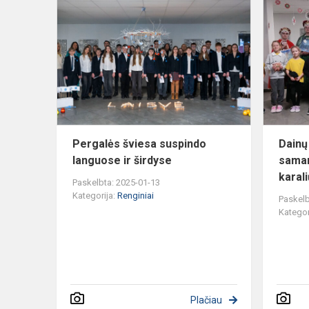
Pergalės
šviesa
suspindo
languose
ir
širdyse
Pergalės šviesa suspindo
Dainų
languose ir širdyse
samar
karal
Paskelbta: 2025-01-13
Kategorija:
Renginiai
Paskelb
Kategor
Plačiau