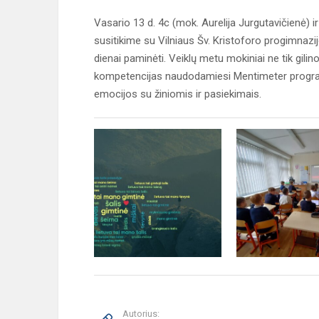
Vasario 13 d. 4c (mok. Aurelija Jurgutavičienė) 
susitikime su Vilniaus Šv. Kristoforo progimnazi
dienai paminėti. Veiklų metu mokiniai ne tik gili
kompetencijas naudodamiesi Mentimeter program
emocijos su žiniomis ir pasiekimais.
Autorius: