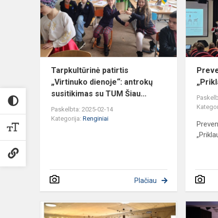
dienoje“:
antrokų
susitik...
Tarpkultūrinė patirtis
Preve
„Virtinuko dienoje“: antrokų
„Prik
susitikimas su TUM Šiau...
Paskelb
Kategor
Paskelbta: 2025-02-14
Kategorija:
Renginiai
Preven
„Prikl
Plačiau
Dainiečiai
dalyvavo