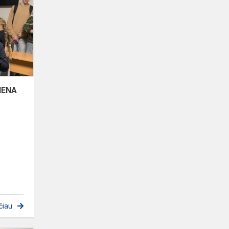
DIENA
IENA
čiau