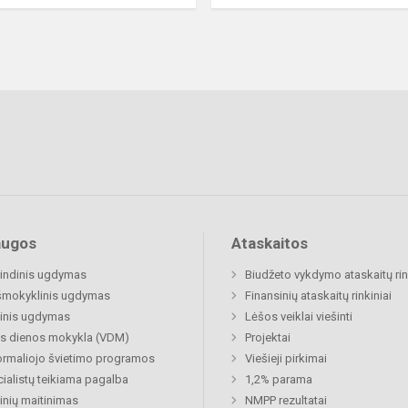
augos
Ataskaitos
indinis ugdymas
Biudžeto vykdymo ataskaitų rin
šmokyklinis ugdymas
Finansinių ataskaitų rinkiniai
inis ugdymas
Lėšos veiklai viešinti
s dienos mokykla (VDM)
Projektai
rmaliojo švietimo programos
Viešieji pirkimai
ialistų teikiama pagalba
1,2% parama
nių maitinimas
NMPP rezultatai