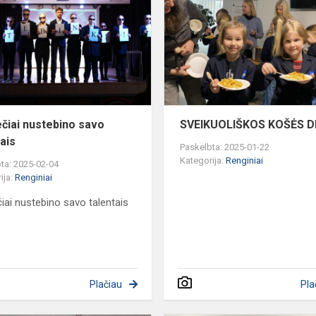
savo
talentais
ečiai nustebino savo
SVEIKUOLIŠKOS KOŠĖS D
tais
Paskelbta: 2025-01-22
Kategorija:
Renginiai
ta: 2025-02-04
ija:
Renginiai
čiai nustebino savo talentais
Plačiau
Pla