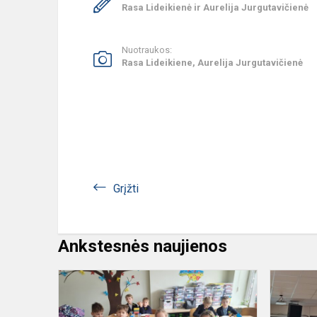
Rasa Lideikienė ir Aurelija Jurgutavičienė
Nuotraukos:
Rasa Lideikiene, Aurelija Jurgutavičienė
Grįžti
Ankstesnės naujienos
Tarpkultūrin
patirtis
„Virtinuko