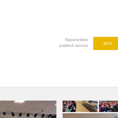
Nepamirškite
6
AČIŪ
padėkoti autoriui
ė
Prevencinis
renginys
„Priklausomybės