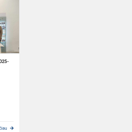
Mokinių
taryba
pradeda
2025-
uosius
metus
pakiliai
025-
-
čiau