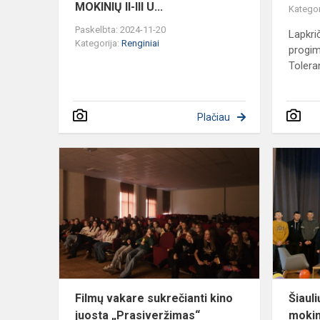
MOKINIŲ II-III U...
Kategor
Paskelbta: 2024-11-20
Lapkri
Kategorija:
Renginiai
progim
Tolera
Plačiau
Filmų
vakare
sukrečianti
kino
juosta
„Prasiverži
Filmų vakare sukrečianti kino
Šiaul
juosta „Prasiveržimas“
mokin