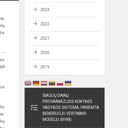
2023
ai,
2022
klų
tis
2021
ų –
2020
sės
EAM
2019
ius
ŠIAULIŲ DAINŲ
PROGIMNAZIJOS KOKYBĖS
tis
VADYBOS SISTEMA, PAREMTA
BENDRUOJU VERTINIMO
as.
MODELIU (BVM)
ikų