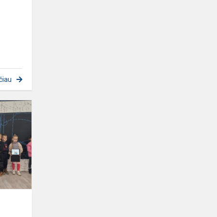
čiau
Draugystė
su
drambliu