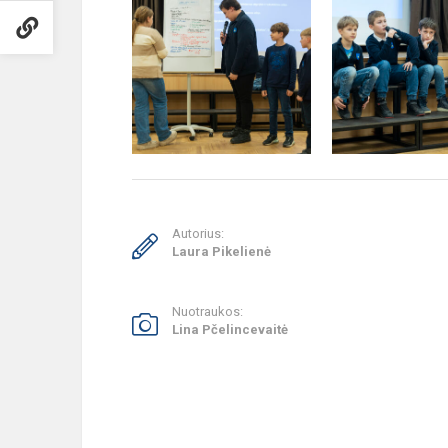
Autorius:
Laura Pikelienė
Nuotraukos:
Lina Pčelincevaitė