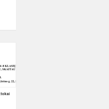
Dainų
progimnazijos
penktokai
–
šalies
bendrojo
ugdymo
moky...
ktokai
o