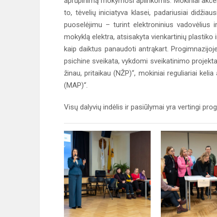
aprūpinimą mokymosi aplinkomis. Mokiniai akcen
to, tėvelių iniciatyva klasei, padariusiai didžia
puoselėjimu – turint elektroninius vadovėlius 
mokyklą elektra, atsisakyta vienkartinių plastik
kaip daiktus panaudoti antrąkart. Progimnazijoj
psichine sveikata, vykdomi sveikatinimo projektai
žinau, pritaikau (NŽP)“, mokiniai reguliariai kel
(MAP)“.
Visų dalyvių indėlis ir pasiūlymai yra vertingi pr