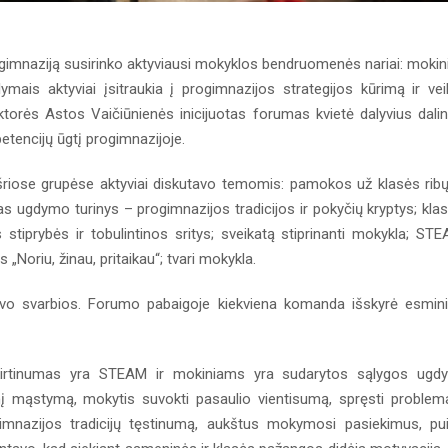
ogimnaziją susirinko aktyviausi mokyklos bendruomenės nariai: mokini
lymais aktyviai įsitraukia į progimnazijos strategijos kūrimą ir vei
ktorės Astos Vaičiūnienės inicijuotas forumas kvietė dalyvius dalin
etencijų ūgtį progimnazijoje.
šriose grupėse aktyviai diskutavo temomis: pamokos už klasės rib
as ugdymo turinys – progimnazijos tradicijos ir pokyčių kryptys; kla
iprybės ir tobulintinos sritys; sveikatą stiprinanti mokykla; ST
Noriu, žinau, pritaikau“; tvari mokykla.
vo svarbios. Forumo pabaigoje kiekviena komanda išskyrė esmin
skirtinumas yra STEAM ir mokiniams yra sudarytos sąlygos ugdy
ybinį mąstymą, mokytis suvokti pasaulio vientisumą, spręsti problem
ogimnazijos tradicijų tęstinumą, aukštus mokymosi pasiekimus, pu