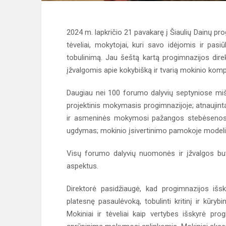
2024 m. lapkričio 21 pavakarę į Šiaulių Dainų pr
tėveliai, mokytojai, kuri savo idėjomis ir pasiū
tobulinimą. Jau šeštą kartą progimnazijos dire
įžvalgomis apie kokybišką ir tvarią mokinio komp
Daugiau nei 100 forumo dalyvių septyniose mi
projektinis mokymasis progimnazijoje; atnaujint
ir asmeninės mokymosi pažangos stebėsenos st
ugdymas; mokinio įsivertinimo pamokoje modelis „
Visų forumo dalyvių nuomonės ir įžvalgos bu
aspektus.
Direktorė pasidžiaugė, kad progimnazijos iš
platesnę pasaulėvoką, tobulinti kritinį ir kūr
Mokiniai ir tėveliai kaip vertybes išskyrė pr