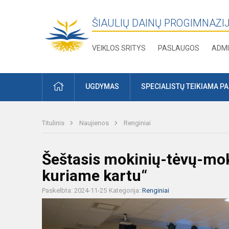
ŠIAULIŲ DAINŲ PROGIMNAZI
VEIKLOS SRITYS
PASLAUGOS
ADMI
PRADŽIA
UGDYMAS
SPECIALISTŲ TEIKIAMA P
Titulinis
Naujienos
Renginiai
Šeštasis mokinių-tėvų-mok
kuriame kartu“
Paskelbta: 2024-11-25
Kategorija:
Renginiai