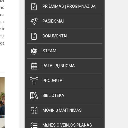
 be
PRIĖMIMAS Į PROGIMNAZIJĄ
umo
ina
PASIEKIMAI
ma,
 ir
iu,
DOKUMENTAI
ngą
STEAM
PATALPŲ NUOMA
PROJEKTAI
BIBLIOTEKA
MOKINIŲ MAITINIMAS
MĖNESIO VEIKLOS PLANAS