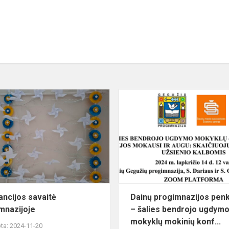
INĖ
Tolerancijos
savaitė
progimnazijoje
ancijos savaitė
Dainų progimnazijos pen
mnazijoje
– šalies bendrojo ugdym
mokyklų mokinių konf...
ta: 2024-11-20