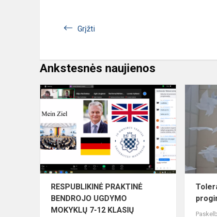
Grįžti
Ankstesnės naujienos
RESPUBLIK
PRAKTINĖ
BENDROJO
UGDYMO
MOKYKLŲ
7-
12
KLASIŲ...
RESPUBLIKINĖ PRAKTINĖ
Toler
BENDROJO UGDYMO
progi
MOKYKLŲ 7-12 KLASIŲ
Paskelb