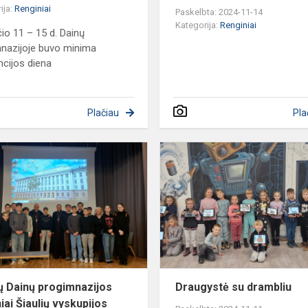
ija:
Renginiai
Paskelbta: 2024-11-14
Kategorija:
Renginiai
čio 11 – 15 d. Dainų
nazijoje buvo minima
ncijos diena
Plačiau
Pla
Šiaulių
Dainų
progimnazijos
mokiniai
Šiaulių
mas“
vyskupijos
jau...
ių Dainų progimnazijos
Draugystė su drambliu
iai Šiaulių vyskupijos