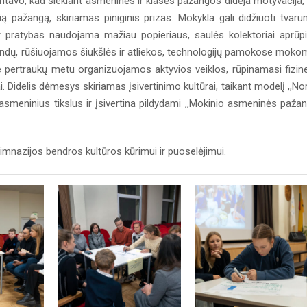
tavo, kad siekiant asmeninės ir klasės pažangos didėja motyvacija,
usią pažangą, skiriamas piniginis prizas. Mokykla gali didžiuoti tvar
ir pratybas naudojama mažiau popieriaus, saulės kolektoriai aprūp
o indų, rūšiuojamos šiukšlės ir atliekos, technologijų pamokose moko
e pertraukų metu organizuojamos aktyvios veiklos, rūpinamasi fizine
. Didelis dėmesys skiriamas įsivertinimo kultūrai, taikant modelį ,,Nor
ia asmeninius tikslus ir įsivertina pildydami ,,Mokinio asmeninės paža
ogimnazijos bendros kultūros kūrimui ir puoselėjimui.