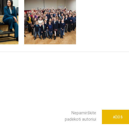
Nepamirškite
6
AČIŪ
padėkoti autoriui