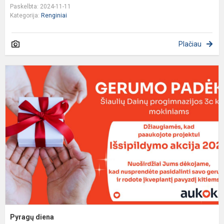
Paskelbta: 2024-11-11
Kategorija:
Renginiai
Plačiau
P
d
Pyragų diena