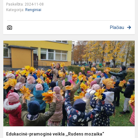
Paskelbta: 2024-11-08
Kategorija:
Renginiai
Plačiau
E
p
v
,
m
Edukacinė-pramoginė veikla ,,Rudens mozaika“