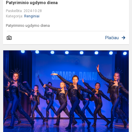
Patyriminio ugdymo diena
Paskelbta: 2024-10-28
Kategorija:
Renginiai
Patyriminio ugdymo diena
Plačiau
P
š
g