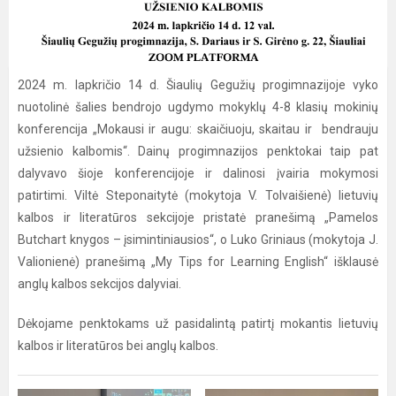
2024 m. lapkričio 14 d. Šiaulių Gegužių progimnazijoje vyko
nuotolinė šalies bendrojo ugdymo mokyklų 4-8 klasių mokinių
konferencija „Mokausi ir augu: skaičiuoju, skaitau ir bendrauju
užsienio kalbomis“. Dainų progimnazijos penktokai taip pat
dalyvavo šioje konferencijoje ir dalinosi įvairia mokymosi
patirtimi. Viltė Steponaitytė (mokytoja V. Tolvaišienė) lietuvių
kalbos ir literatūros sekcijoje pristatė pranešimą „Pamelos
Butchart knygos – įsimintiniausios“, o Luko Griniaus (mokytoja J.
Valionienė) pranešimą „My Tips for Learning English“ išklausė
anglų kalbos sekcijos dalyviai.
Dėkojame penktokams už pasidalintą patirtį mokantis lietuvių
kalbos ir literatūros bei anglų kalbos.