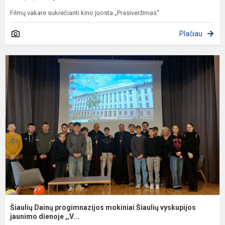
Filmų vakare sukrečianti kino juosta „Prasiveržimas“
Plačiau
Š
D
p
m
Š
v
ja
Šiaulių Dainų progimnazijos mokiniai Šiaulių vyskupijos
jaunimo dienoje ,,V...