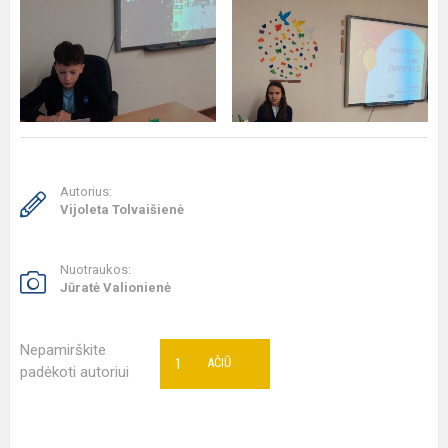
Autorius:
Vijoleta Tolvaišienė
Nuotraukos:
Jūratė Valionienė
Nepamirškite
1
AČIŪ
padėkoti autoriui