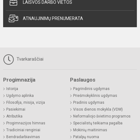
LAISVOS DARBO VIETOS
ATNAUJINIMŲ PRENUMERATA
Tvarkaraščiai
Progimnazija
Paslaugos
Istorija
Pagrindinis ugdymas
Ugdymo aplinka
Priešmokyklinis ugdymas
Filosofija, misija, vizija
Pradinis ugdymas
Pasiekimai
Visos dienos mokykla (VDM)
Atributika
Neformaliojo švietimo programos
Progimnazijos himnas
Specialistų teikiama pagalba
Tradiciniai renginiai
Mokinių maitinimas
Bendradarbiavimas
Patalpų nuoma