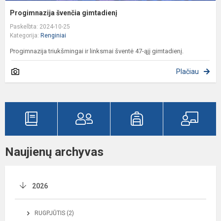
Progimnazija švenčia gimtadienį
Paskelbta: 2024-10-25
Kategorija:
Renginiai
Progimnazija triukšmingai ir linksmai šventė 47-ąjį gimtadienį.
Plačiau
Naujienų archyvas
2026
RUGPJŪTIS (2)