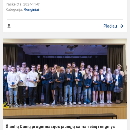
Paskelbta: 2024-11-01
Kategorija:
Renginiai
Plačiau
Š
D
p
j
s
r
,,
Šiaulių Dainų progimnazijos jaunųjų samariečių renginys