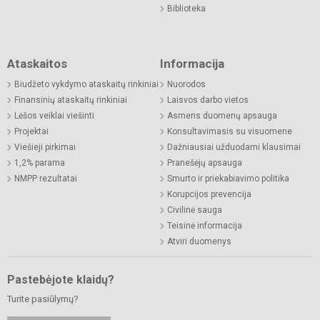
Biblioteka
Ataskaitos
Informacija
Biudžeto vykdymo ataskaitų rinkiniai
Nuorodos
Finansinių ataskaitų rinkiniai
Laisvos darbo vietos
Lėšos veiklai viešinti
Asmens duomenų apsauga
Projektai
Konsultavimasis su visuomene
Viešieji pirkimai
Dažniausiai užduodami klausimai
1,2% parama
Pranešėjų apsauga
NMPP rezultatai
Smurto ir priekabiavimo politika
Korupcijos prevencija
Civilinė sauga
Teisinė informacija
Atviri duomenys
Pastebėjote klaidų?
Turite pasiūlymų?