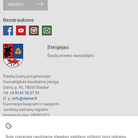
RAŠYKITE
Bendraukime
Steigėjas
Šiaulių miesto savivaldybė
Šiaulių Dainų progimnazija
Savivaldybės biudžetinė įstaiga
Dainų g. 45, 78260 Šiauliai
Tel.
+370 41 55 27 51
El. p.
info@dainai.lt
Duomenys kaupiami ir saugomi
Juridinių asmenų registre
Įmonės kodas 190532477
Šioje svetainėje naudojame slapukus siekdami užtikrinti jums teikiamų
© 2023. Šiaulių Dainų progimnazija. Visos teisės saugomos.