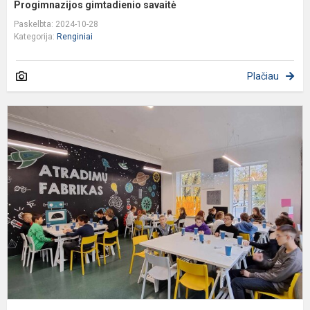
Progimnazijos gimtadienio savaitė
Paskelbta: 2024-10-28
Kategorija:
Renginiai
Plačiau
P
u
d