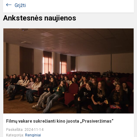
Grįžti
Ankstesnės naujienos
F
v
s
k
j
„
Filmų vakare sukrečianti kino juosta „Prasiveržimas“
Paskelbta: 2024-11-14
Kategorija:
Renginiai