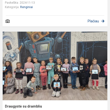
Paskelbta: 2024-11-13
Kategorija:
Renginiai
Plačiau
D
s
d
Draugystė su drambliu