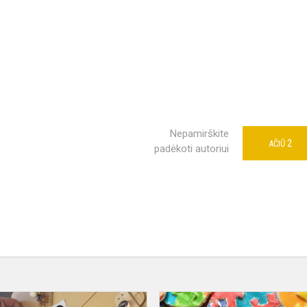
Nepamirškite
2
AČIŪ
padėkoti autoriui
TRADICINĖS