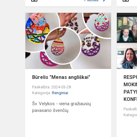
Būrelis
"Menas
angliškai"
Būrelis "Menas angliškai"
RESPU
MOKI
Paskelbta: 2024-03-28
PATY
Kategorija:
Renginiai
KONFE
Šv. Velykos - viena gražiausių
Paskelb
pavasario švenčių.
Kategor