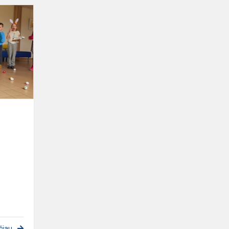
Šv.
Velykų
džiaugsmas
čiau