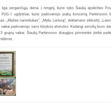
iga sergančiųjų diena. Į renginį, kuris vyko Šiaulių apskrities Pov
ti PUG-1 ugdytiniai, kurie padovanojo puikų koncertą Parkinsono l
: ,,Mažas nameliukas“, ,,Myliu Lietuvą“, deklamavo eilėraštį ,,Laisv
 vaikai padovanojo savo kūrybos atvirutes. Kadangi senolių buvo da
3 grupių vaikai. Šiaulių Parkinsono draugijos pirmininkė įteikė pad
nėlėmis.