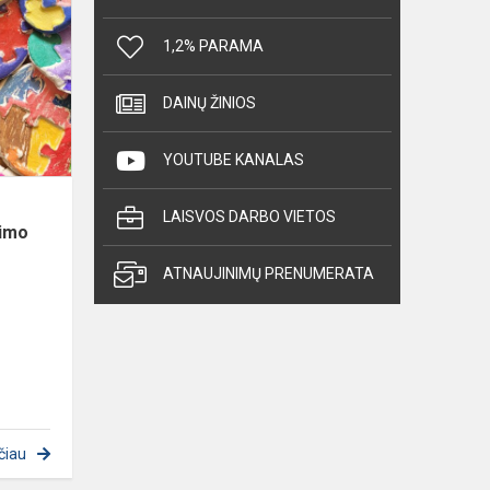
2-
ąją
1,2% PARAMA
minima
Pasaulinė
DAINŲ ŽINIOS
autizmo
supratimo
YOUTUBE KANALAS
diena
LAISVOS DARBO VIETOS
timo
ATNAUJINIMŲ PRENUMERATA
čiau