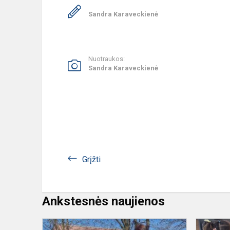
Sandra Karaveckienė
Nuotraukos:
Sandra Karaveckienė
Grįžti
Ankstesnės naujienos
Akcija