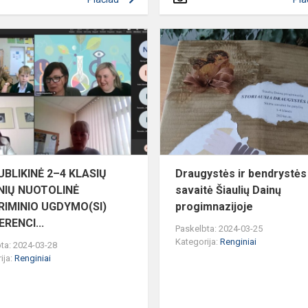
RESPUBLIKINĖ
2–
4
KLASIŲ
MOKINIŲ
NUOTOLINĖ
PATYRIMINIO
UGDYM...
BLIKINĖ 2–4 KLASIŲ
Draugystės ir bendrystės
NIŲ NUOTOLINĖ
savaitė Šiaulių Dainų
RIMINIO UGDYMO(SI)
progimnazijoje
RENCI...
Paskelbta: 2024-03-25
Kategorija:
Renginiai
ta: 2024-03-28
ija:
Renginiai