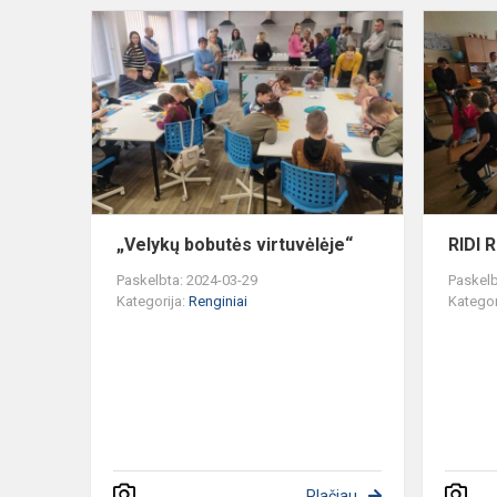
„Velykų
bobutės
virtuvėlėje“
„Velykų bobutės virtuvėlėje“
RIDI 
Paskelbta: 2024-03-29
Paskelb
Kategorija:
Renginiai
Kategor
Plačiau