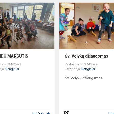
RIDI
RIDU
MARGUTIS
RIDU MARGUTIS
Šv. Velykų džiaugsmas
ta: 2024-03-29
Paskelbta: 2024-03-29
ija:
Renginiai
Kategorija:
Renginiai
Šv. Velykų džiaugsmas
Plačiau
Pla