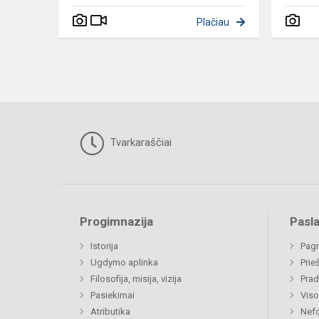
Plačiau
Tvarkaraščiai
Progimnazija
Pasl
Istorija
Pagr
Ugdymo aplinka
Prie
Filosofija, misija, vizija
Prad
Pasiekimai
Viso
Atributika
Nefo