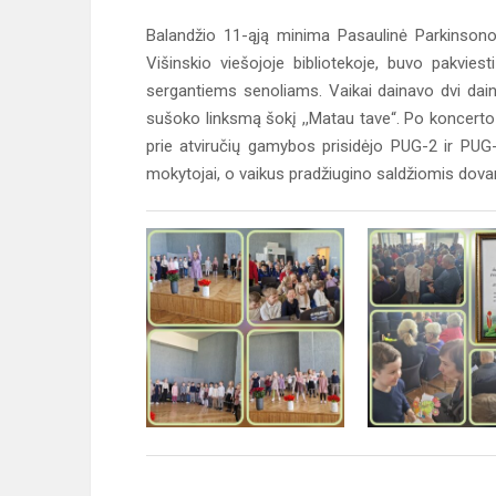
Balandžio 11-ąją minima Pasaulinė Parkinsono l
Višinskio viešojoje bibliotekoje, buvo pakvies
sergantiems senoliams. Vaikai dainavo dvi dainas
sušoko linksmą šokį ,,Matau tave“. Po koncerto
prie atviručių gamybos prisidėjo PUG-2 ir PUG-
mokytojai, o vaikus pradžiugino saldžiomis dova