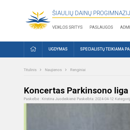
ŠIAULIŲ DAINŲ PROGIMNAZI
VEIKLOS SRITYS
PASLAUGOS
ADMI
PRADŽIA
UGDYMAS
SPECIALISTŲ TEIKIAMA P
Titulinis
Naujienos
Renginiai
Koncertas Parkinsono liga
Paskelbė : Kristina Juodeikienė
Paskelbta: 2024-04-12
Kategori