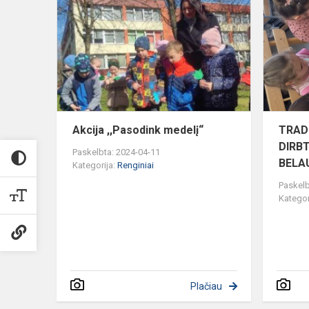
,,Pasodink
medelį“
Akcija ,,Pasodink medelį“
TRAD
DIRB
Paskelbta: 2024-04-11
BELAU
Kategorija:
Renginiai
Paskelb
Kategor
Plačiau