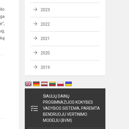
ilo
2023
iga
ė“,
2022
ug,
ėką
2021
2020
2019
ŠIAULIŲ DAINŲ
PROGIMNAZIJOS KOKYBĖS
VADYBOS SISTEMA, PAREMTA
BENDRUOJU VERTINIMO
MODELIU (BVM)