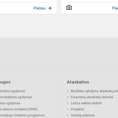
Plačiau
Pla
augos
Ataskaitos
indinis ugdymas
Biudžeto vykdymo ataskaitų rin
šmokyklinis ugdymas
Finansinių ataskaitų rinkiniai
inis ugdymas
Lėšos veiklai viešinti
s dienos mokykla (VDM)
Projektai
rmaliojo švietimo programos
Viešieji pirkimai