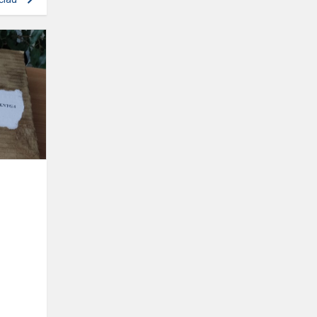
Draugystės
ir
bendrystės
savaitė
Šiaulių
Dainų
progimnazijo...