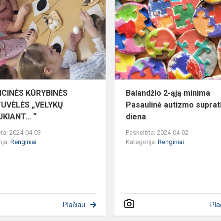
KŪRYBINĖS
DIRBTUVĖLĖS
„VELYKŲ
BELAUKIANT...
“
ICINĖS KŪRYBINĖS
Balandžio 2-ąją minima
TUVĖLĖS „VELYKŲ
Pasaulinė autizmo supra
KIANT... “
diena
ta: 2024-04-03
Paskelbta: 2024-04-02
ija:
Renginiai
Kategorija:
Renginiai
Plačiau
Pla