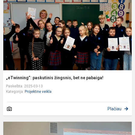
ž
b
n
p
„eTwinning”: paskutinis žingsnis, bet ne pabaiga!
Paskelbta: 2025-03-13
Kategorija:
Projektinė veikla
Plačiau
T
k