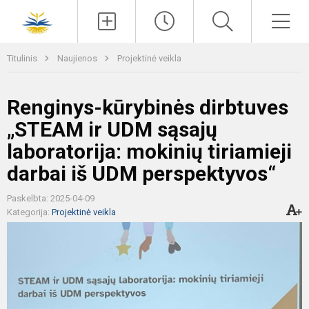
Paieška
Men
Titulinis
Naujienos
Projektinė veikla
Renginys-kūrybinės dirbtuves
„STEAM ir UDM sąsajų
laboratorija: mokinių tiriamieji
darbai iš UDM perspektyvos“
Paskelbta: 2025-04-09
Kategorija:
Projektinė veikla