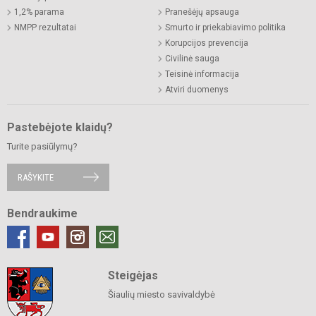
1,2% parama
Pranešėjų apsauga
NMPP rezultatai
Smurto ir priekabiavimo politika
Korupcijos prevencija
Civilinė sauga
Teisinė informacija
Atviri duomenys
Pastebėjote klaidų?
Turite pasiūlymų?
RAŠYKITE
Bendraukime
Steigėjas
Šiaulių miesto savivaldybė