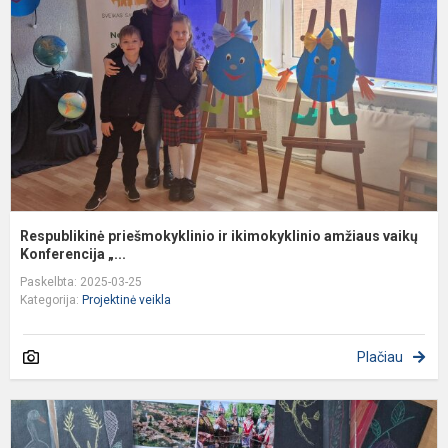
i
a
v
Respublikinė priešmokyklinio ir ikimokyklinio amžiaus vaikų
Konferencija „...
Paskelbta: 2025-03-25
Kategorija:
Projektinė veikla
Plačiau
M
s