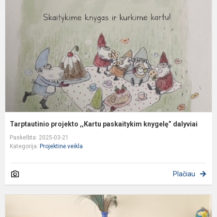
,
p
k
d
Tarptautinio projekto ,,Kartu paskaitykim knygelę” dalyviai
Paskelbta: 2025-03-21
Kategorija:
Projektinė veikla
Plačiau
K
p