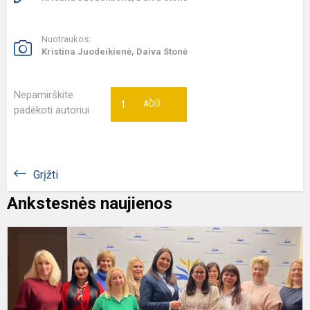
Nuotraukos:
Kristina Juodeikienė, Daiva Stonė
Nepamirškite
1
AČIŪ
padėkoti autoriui
Grįžti
Ankstesnės naujienos
D
š
v
Š
D