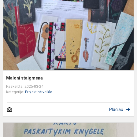
Maloni staigmena
Paskelbta: 2025-03-24
Kategorija:
Projektinė veikla
Plačiau
T
p