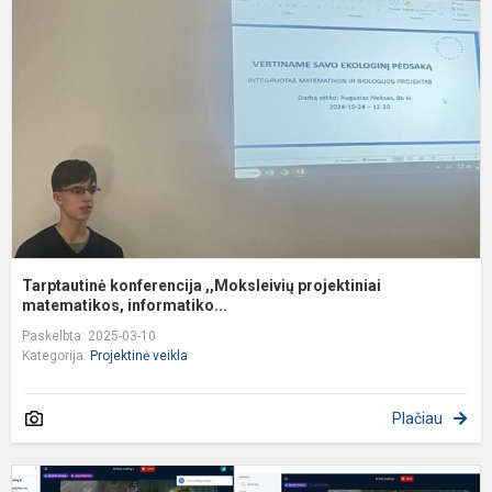
,
p
m
Tarptautinė konferencija ,,Moksleivių projektiniai
matematikos, informatiko...
Paskelbta: 2025-03-10
Kategorija:
Projektinė veikla
Plačiau
„