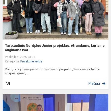
k
Tarptautinis Nordplus Junior projektas. Atrandame, kuriame,
auginame tvari...
Paskelbta: 2025-03-31
Kategorija:
Projektinė veikla
Dainų progimnazijos Nordplus Junior projekto „Sustainable future
shapes: green,...
Plačiau
R
p
ir