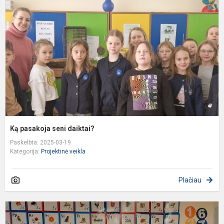
s
d
Ką pasakoja seni daiktai?
Paskelbta: 2025-03-19
Kategorija:
Projektinė veikla
Plačiau
„
p