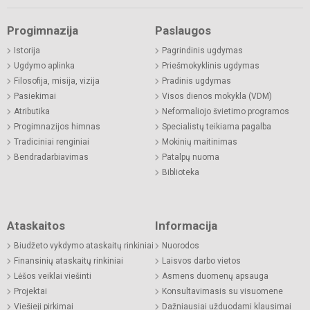
Progimnazija
Paslaugos
Istorija
Pagrindinis ugdymas
Ugdymo aplinka
Priešmokyklinis ugdymas
Filosofija, misija, vizija
Pradinis ugdymas
Pasiekimai
Visos dienos mokykla (VDM)
Atributika
Neformaliojo švietimo programos
Progimnazijos himnas
Specialistų teikiama pagalba
Tradiciniai renginiai
Mokinių maitinimas
Bendradarbiavimas
Patalpų nuoma
Biblioteka
Ataskaitos
Informacija
Biudžeto vykdymo ataskaitų rinkiniai
Nuorodos
Finansinių ataskaitų rinkiniai
Laisvos darbo vietos
Lėšos veiklai viešinti
Asmens duomenų apsauga
Projektai
Konsultavimasis su visuomene
Viešieji pirkimai
Dažniausiai užduodami klausimai