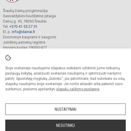
Šiaulių Dainų progimnazija
Savivaldybės biudžetinė įstaiga
Dainų g. 45, 78260 Šiauliai
Tel.
+370 41 55 27 51
El. p.
info@dainai.lt
Duomenys kaupiami ir saugomi
Juridinių asmenų registre
Įmonės kodas 190532477
Šioje svetainėje naudojame slapukus siekdami užtikrinti jums teikiamų
© 2023. Šiaulių Dainų progimnazija. Visos teisės saugomos.
Kopijuoti turinį be raštiško gimnazijos sutikimo griežtai draudžiama.
paslaugų kokybę, analizuoti svetainės naudojimą ir optimizuoti naršymo
patirtį. Spustelėję mygtuką „Sutinku“, jūs patvirtinate, kad sutinkate su visų
Prieinamumo paraiška
Slapukų politika
slapukų naudojimu šioje svetainėje. Jei norite atšaukti arba pakeisti savo
sutikimus, prašome apsilankyti
slapukų valdymo puslapyje
.
Sumanus būdas atnaujinti
mokyklos interneto
svetainę
NUSTATYMAI
NESUTINKU