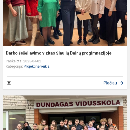
p
Darbo šešėliavimo vizitas Šiaulių Dainų progimnazijoje
Paskelbta: 2025-04-02
Kategorija:
Projektinė veikla
Plačiau
T
N
J
p
A