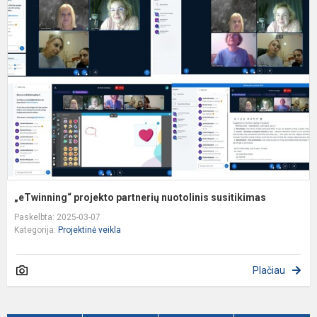
p
p
n
s
„eTwinning“ projekto partnerių nuotolinis susitikimas
Paskelbta: 2025-03-07
Kategorija:
Projektinė veikla
Plačiau