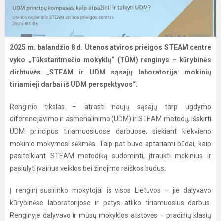
2025 m. balandžio 8 d. Utenos atviros prieigos STEAM centre
vyko „Tūkstantmečio mokyklų“ (TŪM) renginys – kūrybinės
dirbtuvės „STEAM ir UDM sąsajų laboratorija: mokinių
tiriamieji darbai iš UDM perspektyvos“.
Renginio tikslas – atrasti naujų sąsajų tarp ugdymo
diferencijavimo ir asmenalinimo (UDM) ir STEAM metodų, išskirti
UDM principus tiriamuosiuose darbuose, siekiant kiekvieno
mokinio mokymosi sėkmės. Taip pat buvo aptariami būdai, kaip
pasitelkiant STEAM metodiką sudominti, įtraukti mokinius ir
pasiūlyti įvairius veiklos bei žinojimo raiškos būdus.
Į renginį susirinko mokytojai iš visos Lietuvos – jie dalyvavo
kūrybinėse laboratorijose ir patys atliko tiriamuosius darbus.
Renginyje dalyvavo ir mūsų mokyklos atstovės – pradinių klasių