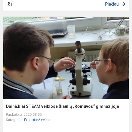
Plačiau
D
S
v
Š
„
g
Dainiškiai STEAM veiklose Šiaulių „Romuvos“ gimnazijoje
Paskelbta: 2025-03-05
Kategorija:
Projektinė veikla