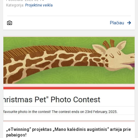
Kategorija:
Projektinė veikla
Plačiau
„
p
„
k
a
a
pr
„eTwinning“ projektas „Mano kalėdinis augintinis“ artėja prie
pabaigos!