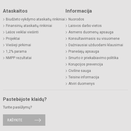
Ataskaitos
Informacija
Biudžeto vykdymo ataskaitų rinkiniai
Nuorodos
Finansinių ataskaitų rinkiniai
Laisvos darbo vietos
Lėšos veiklai viešinti
Asmens duomenų apsauga
Projektai
Konsultavimasis su visuomene
Viešieji pirkimai
Dažniausiai užduodami klausimai
1,2% parama
Pranešėjų apsauga
NMPP rezultatai
Smurto ir priekabiavimo politika
Korupcijos prevencija
Civilinė sauga
Teisinė informacija
Atviri duomenys
Pastebėjote klaidų?
Turite pasiūlymų?
RAŠYKITE