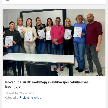
I
s
D
m
k
t
I
Inovacijos su DI: mokytojų kvalifikacijos tobulinimas
Ispanijoje
Paskelbta: 2025-03-07
Kategorija:
Projektinė veikla