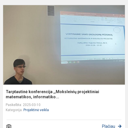
T
k
,
p
m
Tarptautinė konferencija ,,Moksleivių projektiniai
matematikos, informatiko...
Paskelbta: 2025-03-10
Kategorija:
Projektinė veikla
Plačiau