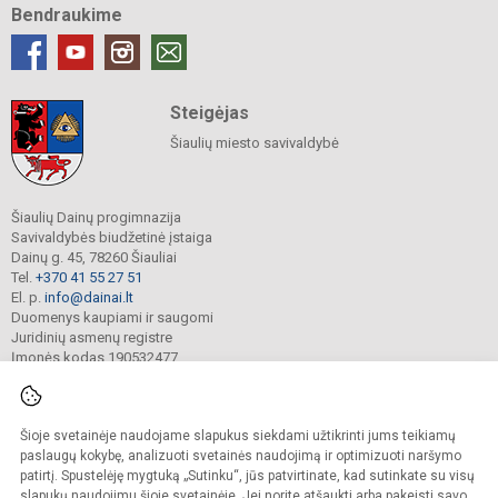
Bendraukime
Steigėjas
Šiaulių miesto savivaldybė
Šiaulių Dainų progimnazija
Savivaldybės biudžetinė įstaiga
Dainų g. 45, 78260 Šiauliai
Tel.
+370 41 55 27 51
El. p.
info@dainai.lt
Duomenys kaupiami ir saugomi
Juridinių asmenų registre
Įmonės kodas 190532477
Šioje svetainėje naudojame slapukus siekdami užtikrinti jums teikiamų
© 2023. Šiaulių Dainų progimnazija. Visos teisės saugomos.
Kopijuoti turinį be raštiško gimnazijos sutikimo griežtai draudžiama.
paslaugų kokybę, analizuoti svetainės naudojimą ir optimizuoti naršymo
patirtį. Spustelėję mygtuką „Sutinku“, jūs patvirtinate, kad sutinkate su visų
Prieinamumo paraiška
Slapukų politika
slapukų naudojimu šioje svetainėje. Jei norite atšaukti arba pakeisti savo