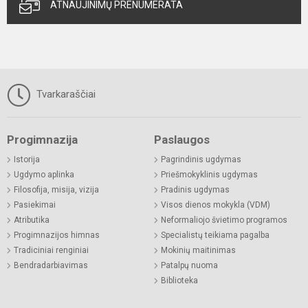
ATNAUJINIMŲ PRENUMERATA
Tvarkaraščiai
Progimnazija
Paslaugos
Istorija
Pagrindinis ugdymas
Ugdymo aplinka
Priešmokyklinis ugdymas
Filosofija, misija, vizija
Pradinis ugdymas
Pasiekimai
Visos dienos mokykla (VDM)
Atributika
Neformaliojo švietimo programos
Progimnazijos himnas
Specialistų teikiama pagalba
Tradiciniai renginiai
Mokinių maitinimas
Bendradarbiavimas
Patalpų nuoma
Biblioteka