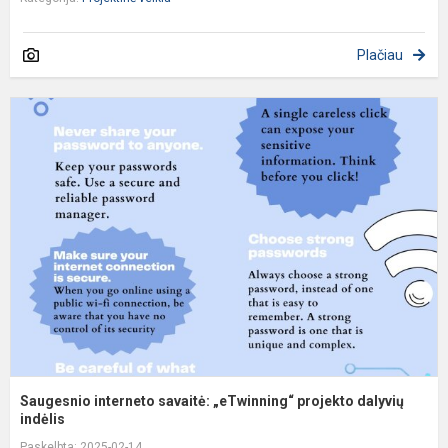
Plačiau
S
i
s
„
p
d
i..
Saugesnio interneto savaitė: „eTwinning“ projekto dalyvių
indėlis
Paskelbta: 2025-02-14