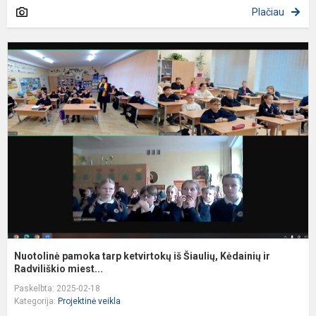
Plačiau
N
p
t
k
i
Š
K
ir
R.
Nuotolinė pamoka tarp ketvirtokų iš Šiaulių, Kėdainių ir
Radviliškio miest...
Paskelbta: 2025-02-18
Kategorija:
Projektinė veikla