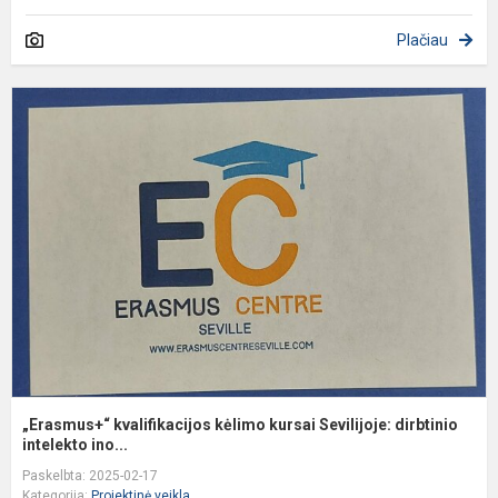
Plačiau
„
k
k
k
S
di
„Erasmus+“ kvalifikacijos kėlimo kursai Sevilijoje: dirbtinio
intelekto ino...
Paskelbta: 2025-02-17
Kategorija:
Projektinė veikla