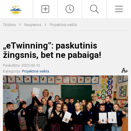
Paieška
Men
Titulinis
Naujienos
Projektinė veikla
„eTwinning”: paskutinis
žingsnis, bet ne pabaiga!
Paskelbta: 2025-03-13
Kategorija:
Projektinė veikla