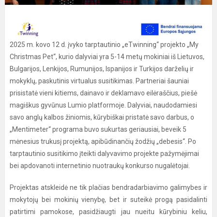
2025 m. kovo 12 d. įvyko tarptautinio „eTwinning“ projekto „My
Christmas Pet“, kurio dalyviai yra 5-14 metų mokiniai iš Lietuvos,
Bulgarijos, Lenkijos, Rumunijos, Ispanijos ir Turkijos darželių ir
mokyklų, paskutinis virtualus susitikimas. Partneriai šauniai
prisistatė vieni kitiems, dainavo ir deklamavo eilėraščius, piešė
magiškus gyvūnus Lumio platformoje. Dalyviai, naudodamiesi
savo anglų kalbos žiniomis, kūrybiškai pristatė savo darbus, o
„Mentimeter“ programa buvo sukurtas geriausiai, beveik 5
mėnesius trukusį projektą, apibūdinančių žodžių „debesis“. Po
tarptautinio susitikimo įteikti dalyvavimo projekte pažymėjimai
bei apdovanoti internetinio nuotraukų konkurso nugalėtojai.
Projektas atskleidė ne tik plačias bendradarbiavimo galimybes ir
mokytojų bei mokinių vienybę, bet ir suteikė progą pasidalinti
patirtimi pamokose, pasidžiaugti jau nueitu kūrybiniu keliu,