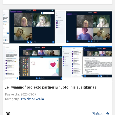
„
p
p
n
s
„eTwinning“ projekto partnerių nuotolinis susitikimas
Paskelbta: 2025-03-07
Kategorija:
Projektinė veikla
Plačiau