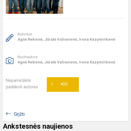
Autorius:
Agnė Rekienė, Jūratė Valionienė, Irena Kazymirkienė
Nuotraukos:
Agnė Rekienė, Jūratė Valionienė, Irena Kazymirkienė
Nepamirškite
1
AČIŪ
padėkoti autoriui
Grįžti
Ankstesnės naujienos