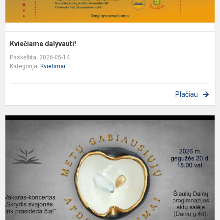
Kviečiame dalyvauti!
Paskelbta: 2026-05-14
Kategorija:
Kvietimai
Plačiau
K
d