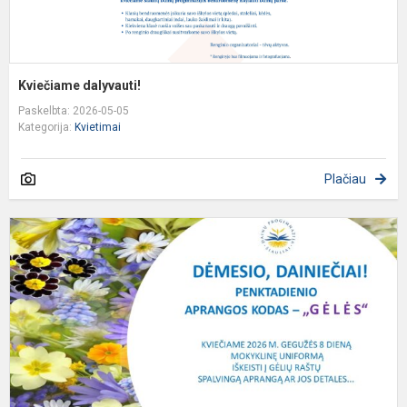
Kviečiame dalyvauti!
Paskelbta: 2026-05-05
Kategorija:
Kvietimai
Plačiau
A
k