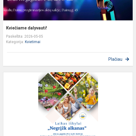
Kviečiame dalyvauti!
Paskelbta: 2026-05-05
Kategorija:
Kvietimai
Plačiau
K
d