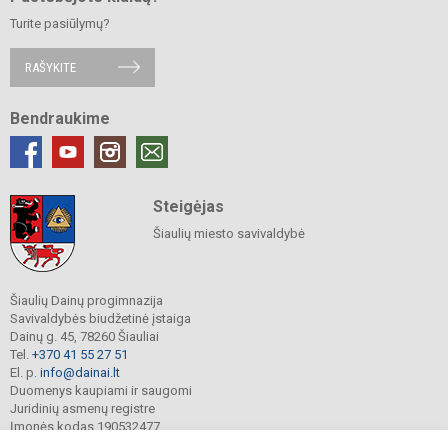
Turite pasiūlymų?
RAŠYKITE
Bendraukime
Steigėjas
Šiaulių miesto savivaldybė
Šiaulių Dainų progimnazija
Savivaldybės biudžetinė įstaiga
Dainų g. 45, 78260 Šiauliai
Tel.
+370 41 55 27 51
El. p.
info@dainai.lt
Duomenys kaupiami ir saugomi
Juridinių asmenų registre
Įmonės kodas 190532477