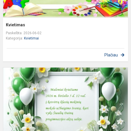
Kvietimas
Paskelbta: 2026-06-02
Kategorija:
Kvietimai
Plačiau
K
d