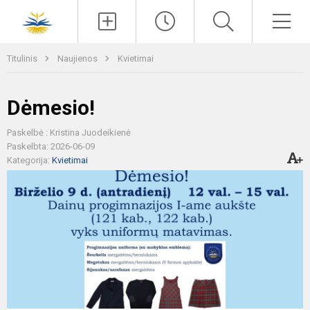
Paieška
Men
Titulinis
Naujienos
Kvietimai
Dėmesio!
Paskelbė : Kristina Juodeikienė
Paskelbta: 2026-06-09
Kategorija:
Kvietimai