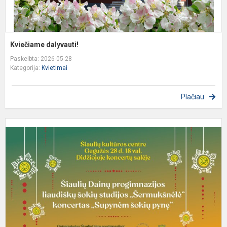
Kviečiame dalyvauti!
Paskelbta: 2026-05-28
Kategorija:
Kvietimai
Plačiau
K
d