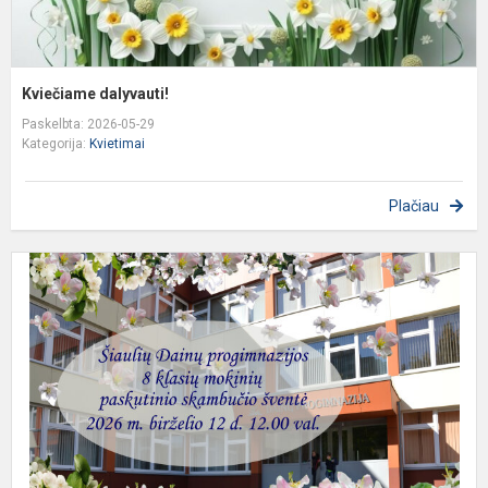
Kviečiame dalyvauti!
Paskelbta: 2026-05-29
Kategorija:
Kvietimai
Plačiau
K
d