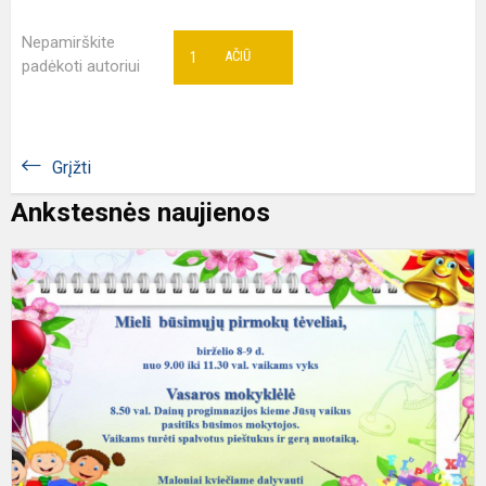
Nepamirškite
1
AČIŪ
padėkoti autoriui
Grįžti
Ankstesnės naujienos
K