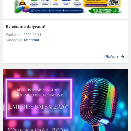
Kviečiame dalyvauti!
Paskelbta: 2026-05-11
Kategorija:
Kvietimai
Plačiau
K
d