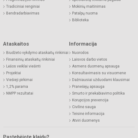
Tradiciniai renginiai
Mokinių maitinimas
Bendradarbiavimas
Patalpų nuoma
Biblioteka
Ataskaitos
Informacija
Biudžeto vykdymo ataskaitų rinkiniai
Nuorodos
Finansinių ataskaitų rinkiniai
Laisvos darbo vietos
Lėšos veiklai viešinti
Asmens duomenų apsauga
Projektai
Konsultavimasis su visuomene
Viešieji pirkimai
Dažniausiai užduodami klausimai
1,2% parama
Pranešėjų apsauga
NMPP rezultatai
Smurto ir priekabiavimo politika
Korupcijos prevencija
Civilinė sauga
Teisinė informacija
Atviri duomenys
Pastebėjote klaidų?