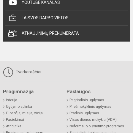
YOUTUBE KANALAS
LAISVOS DARBO VIETOS
ATNAUJINIMŲ PRENUMERATA
Tvarkaraščiai
Progimnazija
Paslaugos
Istorija
Pagrindinis ugdymas
Ugdymo aplinka
Priešmokyklinis ugdymas
Filosofija, misija, vizija
Pradinis ugdymas
Pasiekimai
Visos dienos mokykla (VDM)
Atributika
Neformaliojo švietimo programos
Progimnazijos himnas
Specialistų teikiama pagalba