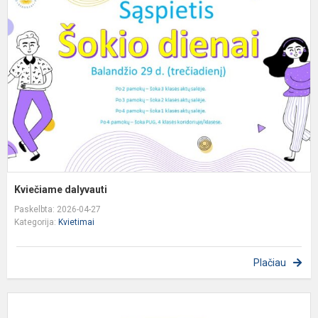
Kviečiame dalyvauti​
Paskelbta: 2026-04-27
Kategorija:
Kvietimai
Plačiau
D
„