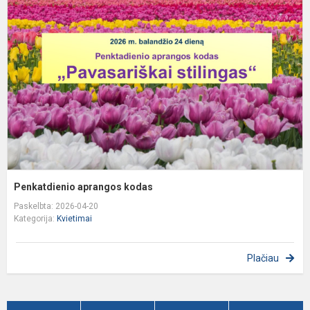
a
k
Penkatdienio aprangos kodas
Paskelbta: 2026-04-20
Kategorija:
Kvietimai
Plačiau