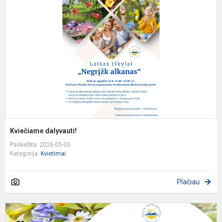
Kviečiame dalyvauti!
Paskelbta: 2026-05-05
Kategorija:
Kvietimai
Plačiau
A
k