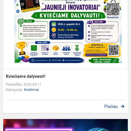
Kviečiame dalyvauti!
Paskelbta: 2026-05-11
Kategorija:
Kvietimai
Plačiau
K
d