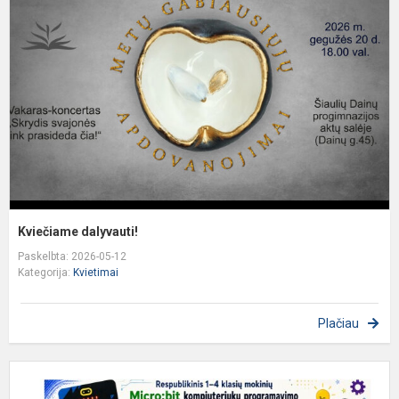
Kviečiame dalyvauti!
Paskelbta: 2026-05-12
Kategorija:
Kvietimai
Plačiau
K
d