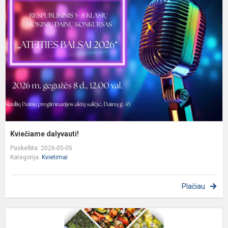
Kviečiame dalyvauti!
Paskelbta: 2026-05-05
Kategorija:
Kvietimai
Plačiau
K
d