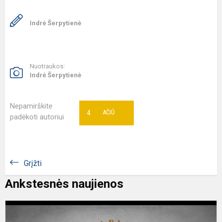
Indrė Šerpytienė
Nuotraukos:
Indrė Šerpytienė
Nepamirškite
4
AČIŪ
padėkoti autoriui
Grįžti
Ankstesnės naujienos
K
d