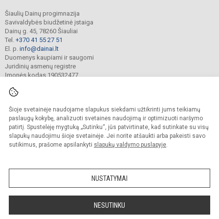
Šiaulių Dainų progimnazija
Savivaldybės biudžetinė įstaiga
Dainų g. 45, 78260 Šiauliai
Tel.
+370 41 55 27 51
El. p.
info@dainai.lt
Duomenys kaupiami ir saugomi
Juridinių asmenų registre
Įmonės kodas 190532477
Šioje svetainėje naudojame slapukus siekdami užtikrinti jums teikiamų
© 2023. Šiaulių Dainų progimnazija. Visos teisės saugomos.
Kopijuoti turinį be raštiško gimnazijos sutikimo griežtai draudžiama.
paslaugų kokybę, analizuoti svetainės naudojimą ir optimizuoti naršymo
patirtį. Spustelėję mygtuką „Sutinku“, jūs patvirtinate, kad sutinkate su visų
Prieinamumo paraiška
Slapukų politika
slapukų naudojimu šioje svetainėje. Jei norite atšaukti arba pakeisti savo
sutikimus, prašome apsilankyti
slapukų valdymo puslapyje
.
Sumanus būdas atnaujinti
mokyklos interneto
svetainę
NUSTATYMAI
NESUTINKU