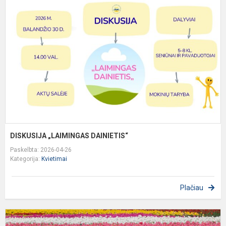
D
DISKUSIJA „LAIMINGAS DAINIETIS“
Paskelbta: 2026-04-26
Kategorija:
Kvietimai
Plačiau
P