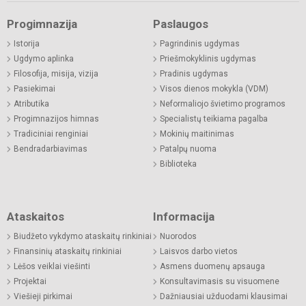
Progimnazija
Paslaugos
Istorija
Pagrindinis ugdymas
Ugdymo aplinka
Priešmokyklinis ugdymas
Filosofija, misija, vizija
Pradinis ugdymas
Pasiekimai
Visos dienos mokykla (VDM)
Atributika
Neformaliojo švietimo programos
Progimnazijos himnas
Specialistų teikiama pagalba
Tradiciniai renginiai
Mokinių maitinimas
Bendradarbiavimas
Patalpų nuoma
Biblioteka
Ataskaitos
Informacija
Biudžeto vykdymo ataskaitų rinkiniai
Nuorodos
Finansinių ataskaitų rinkiniai
Laisvos darbo vietos
Lėšos veiklai viešinti
Asmens duomenų apsauga
Projektai
Konsultavimasis su visuomene
Viešieji pirkimai
Dažniausiai užduodami klausimai