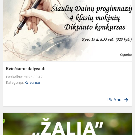
Kviečiame dalyvauti​
Paskelbta: 2026-03-17
Kategorija:
Kvietimai
Plačiau
P
a
k