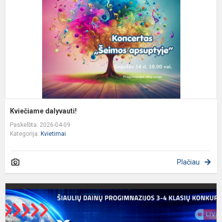
Kviečiame dalyvauti!
Paskelbta: 2026-04-09
Kategorija:
Kvietimai
Plačiau
K
d