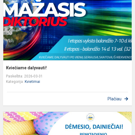
Kviečiame dalyvauti!
Paskelbta: 2026-03-31
Kategorija:
Kvietimai
Plačiau
P
a
k