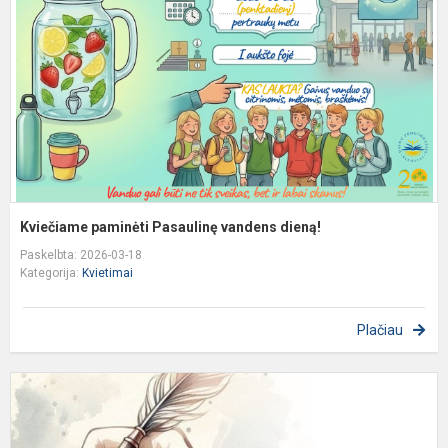
v
d
Kviečiame paminėti Pasaulinę vandens dieną!
Paskelbta: 2026-03-18
Kategorija:
Kvietimai
Plačiau
K
d