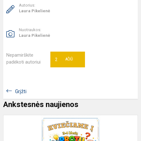
Autorius:
Laura Pikelienė
Nuotraukos:
Laura Pikelienė
Nepamirškite
2
AČIŪ
padėkoti autoriui
Grįžti
Ankstesnės naujienos
K
d