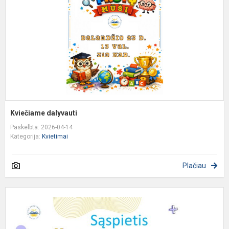
Kviečiame dalyvauti​
Paskelbta: 2026-04-14
Kategorija:
Kvietimai
Plačiau
K
d