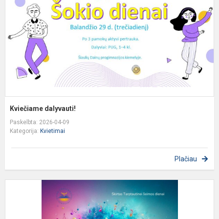
Kviečiame dalyvauti!
Paskelbta: 2026-04-09
Kategorija:
Kvietimai
Plačiau
K
d