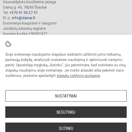
Savivaldybės biudžetinė įstaiga
Dainų g. 45, 78260 Šiauliai
Tel.
+370 41 55 27 51
El. p.
info@dainai.lt
Duomenys kaupiami ir saugomi
Juridinių asmenų registre
Įmonės kodas 190532477
Šioje svetainėje naudojame slapukus siekdami užtikrinti jums teikiamų
© 2023. Šiaulių Dainų progimnazija. Visos teisės saugomos.
Kopijuoti turinį be raštiško gimnazijos sutikimo griežtai draudžiama.
paslaugų kokybę, analizuoti svetainės naudojimą ir optimizuoti naršymo
patirtį. Spustelėję mygtuką „Sutinku“, jūs patvirtinate, kad sutinkate su visų
Prieinamumo paraiška
Slapukų politika
slapukų naudojimu šioje svetainėje. Jei norite atšaukti arba pakeisti savo
sutikimus, prašome apsilankyti
slapukų valdymo puslapyje
.
Sumanus būdas atnaujinti
mokyklos interneto
svetainę
NUSTATYMAI
NESUTINKU
SUTINKU