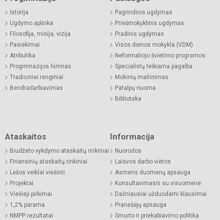
Istorija
Pagrindinis ugdymas
Ugdymo aplinka
Priešmokyklinis ugdymas
Filosofija, misija, vizija
Pradinis ugdymas
Pasiekimai
Visos dienos mokykla (VDM)
Atributika
Neformaliojo švietimo programos
Progimnazijos himnas
Specialistų teikiama pagalba
Tradiciniai renginiai
Mokinių maitinimas
Bendradarbiavimas
Patalpų nuoma
Biblioteka
Ataskaitos
Informacija
Biudžeto vykdymo ataskaitų rinkiniai
Nuorodos
Finansinių ataskaitų rinkiniai
Laisvos darbo vietos
Lėšos veiklai viešinti
Asmens duomenų apsauga
Projektai
Konsultavimasis su visuomene
Viešieji pirkimai
Dažniausiai užduodami klausimai
1,2% parama
Pranešėjų apsauga
NMPP rezultatai
Smurto ir priekabiavimo politika