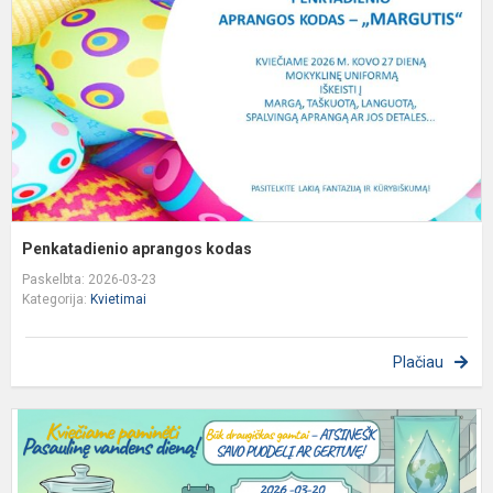
Penkatadienio aprangos kodas
Paskelbta: 2026-03-23
Kategorija:
Kvietimai
Plačiau
K
p
P