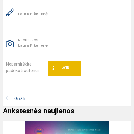
Laura Pikelienė
Nuotraukos:
Laura Pikelienė
Nepamirškite
2
AČIŪ
padėkoti autoriui
Grįžti
Ankstesnės naujienos
K
d