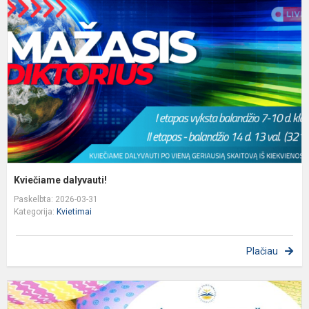
Kviečiame dalyvauti!
Paskelbta: 2026-03-31
Kategorija:
Kvietimai
Plačiau
P
a