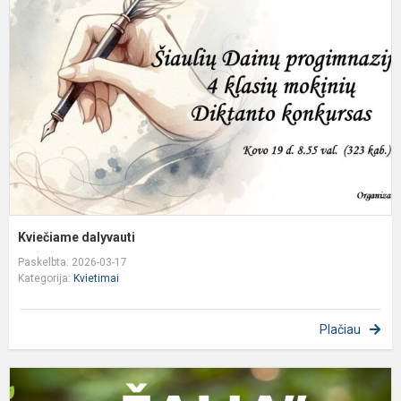
Kviečiame dalyvauti​
Paskelbta: 2026-03-17
Kategorija:
Kvietimai
Plačiau
P
a