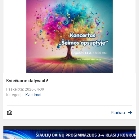
Kviečiame dalyvauti!
Paskelbta: 2026-04-09
Kategorija:
Kvietimai
Plačiau
K
d