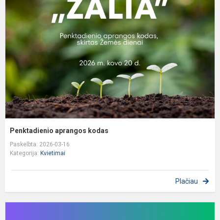
k
Penktadienio aprangos kodas
Paskelbta: 2026-03-16
Kategorija:
Kvietimai
Plačiau
K
d