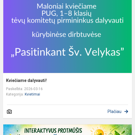
Kviečiame dalyvauti!
Paskelbta: 2026-03-16
Kategorija:
Kvietimai
Plačiau
K
d