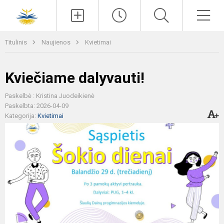
Paieška
Men
Titulinis
Naujienos
Kvietimai
Kviečiame dalyvauti!
Paskelbė : Kristina Juodeikienė
Paskelbta: 2026-04-09
Kategorija:
Kvietimai