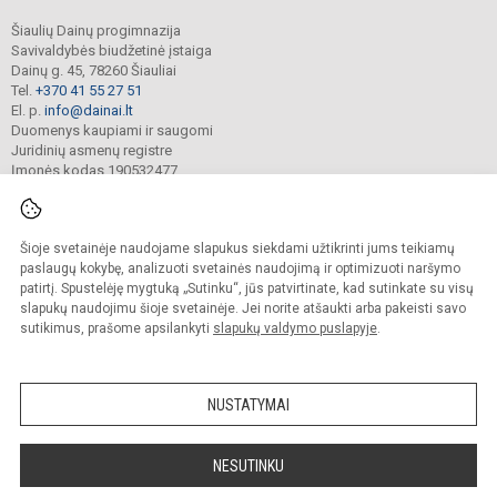
Šiaulių Dainų progimnazija
Savivaldybės biudžetinė įstaiga
Dainų g. 45, 78260 Šiauliai
Tel.
+370 41 55 27 51
El. p.
info@dainai.lt
Duomenys kaupiami ir saugomi
Juridinių asmenų registre
Įmonės kodas 190532477
Šioje svetainėje naudojame slapukus siekdami užtikrinti jums teikiamų
© 2023. Šiaulių Dainų progimnazija. Visos teisės saugomos.
Kopijuoti turinį be raštiško gimnazijos sutikimo griežtai draudžiama.
paslaugų kokybę, analizuoti svetainės naudojimą ir optimizuoti naršymo
patirtį. Spustelėję mygtuką „Sutinku“, jūs patvirtinate, kad sutinkate su visų
Prieinamumo paraiška
Slapukų politika
slapukų naudojimu šioje svetainėje. Jei norite atšaukti arba pakeisti savo
sutikimus, prašome apsilankyti
slapukų valdymo puslapyje
.
Sumanus būdas atnaujinti
mokyklos interneto
svetainę
NUSTATYMAI
NESUTINKU