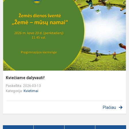
d
Kviečiame dalyvauti!
Paskelbta: 2026-03-13
Kategorija:
Kvietimai
Plačiau