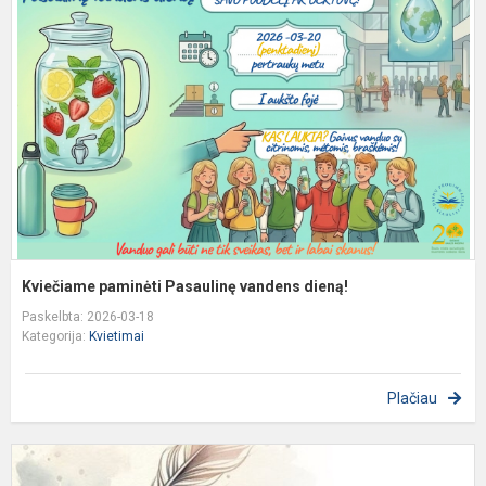
P
v
d
Kviečiame paminėti Pasaulinę vandens dieną!
Paskelbta: 2026-03-18
Kategorija:
Kvietimai
Plačiau
K
d