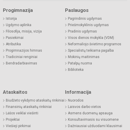
Progimnazija
Paslaugos
Istorija
Pagrindinis ugdymas
Ugdymo aplinka
Priešmokyklinis ugdymas
Filosofija, misija, vizija
Pradinis ugdymas
Pasiekimai
Visos dienos mokykla (VDM)
Atributika
Neformaliojo švietimo programos
Progimnazijos himnas
Specialistų teikiama pagalba
Tradiciniai renginiai
Mokinių maitinimas
Bendradarbiavimas
Patalpų nuoma
Biblioteka
Ataskaitos
Informacija
Biudžeto vykdymo ataskaitų rinkiniai
Nuorodos
Finansinių ataskaitų rinkiniai
Laisvos darbo vietos
Lėšos veiklai viešinti
Asmens duomenų apsauga
Projektai
Konsultavimasis su visuomene
Viešieji pirkimai
Dažniausiai užduodami klausimai