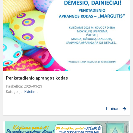
k
Penkatadienio aprangos kodas
Paskelbta: 2026-03-23
Kategorija:
Kvietimai
Plačiau
K
p