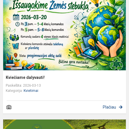
Kviečiame dalyvauti!
Paskelbta: 2026-03-13
Kategorija:
Kvietimai
Plačiau
K