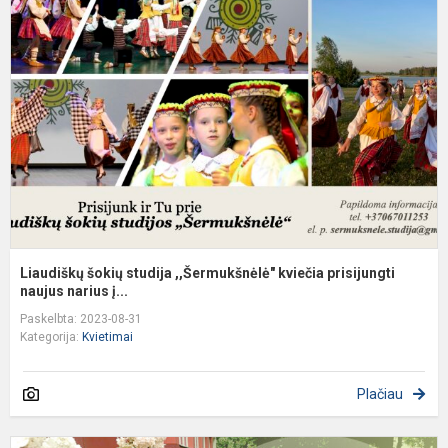
š
s
,
k
pr
Liaudiškų šokių studija ,,Šermukšnėlė" kviečia prisijungti
naujus narius į...
Paskelbta: 2023-08-31
Kategorija:
Kvietimai
Plačiau
M