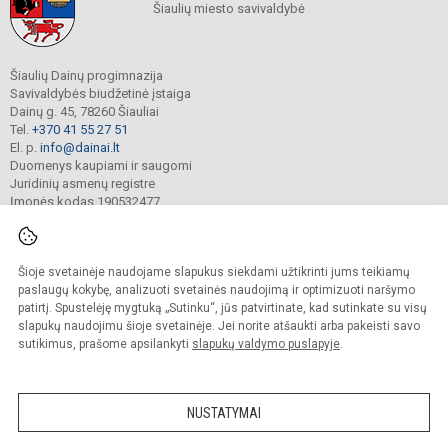
Šiaulių miesto savivaldybė
Šiaulių Dainų progimnazija
Savivaldybės biudžetinė įstaiga
Dainų g. 45, 78260 Šiauliai
Tel.
+370 41 55 27 51
El. p.
info@dainai.lt
Duomenys kaupiami ir saugomi
Juridinių asmenų registre
Įmonės kodas 190532477
Šioje svetainėje naudojame slapukus siekdami užtikrinti jums teikiamų
© 2023. Šiaulių Dainų progimnazija. Visos teisės saugomos.
Kopijuoti turinį be raštiško gimnazijos sutikimo griežtai draudžiama.
paslaugų kokybę, analizuoti svetainės naudojimą ir optimizuoti naršymo
patirtį. Spustelėję mygtuką „Sutinku“, jūs patvirtinate, kad sutinkate su visų
Prieinamumo paraiška
Slapukų politika
slapukų naudojimu šioje svetainėje. Jei norite atšaukti arba pakeisti savo
sutikimus, prašome apsilankyti
slapukų valdymo puslapyje
.
Sumanus būdas atnaujinti
mokyklos interneto
svetainę
NUSTATYMAI