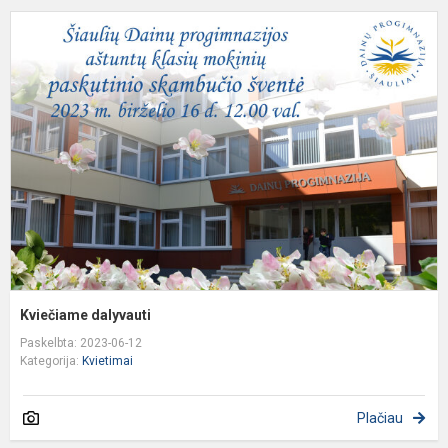
K
d
Kviečiame dalyvauti
Paskelbta: 2023-06-12
Kategorija:
Kvietimai
Plačiau