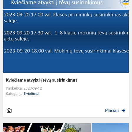
a
į
t
s
Kviečiame atvykti į tėvų susirinkimus
Paskelbta: 2023-09-12
Kategorija:
Kvietimai
Plačiau
L