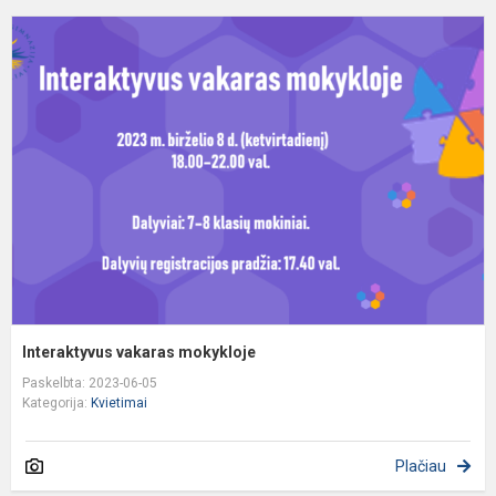
I
v
m
Interaktyvus vakaras mokykloje​
Paskelbta: 2023-06-05
Kategorija:
Kvietimai
Plačiau