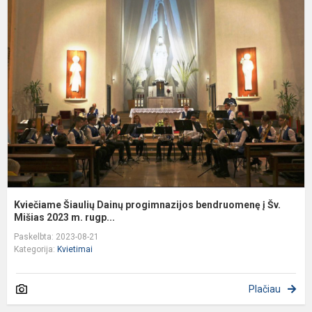
K
Š
D
p
b
į
Š
M
Kviečiame Šiaulių Dainų progimnazijos bendruomenę į Šv.
Mišias 2023 m. rugp...
Paskelbta: 2023-08-21
Kategorija:
Kvietimai
Plačiau