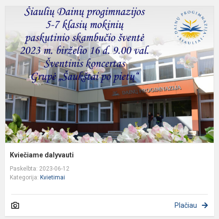
K
d
Kviečiame dalyvauti
Paskelbta: 2023-06-12
Kategorija:
Kvietimai
Plačiau