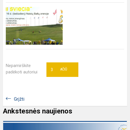
Nepamirškite
3
AČIŪ
padėkoti autoriui
Grįžti
Ankstesnės naujienos
K