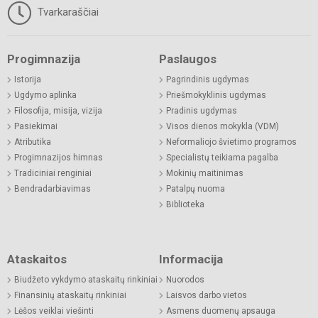
Tvarkaraščiai
Progimnazija
Paslaugos
Istorija
Pagrindinis ugdymas
Ugdymo aplinka
Priešmokyklinis ugdymas
Filosofija, misija, vizija
Pradinis ugdymas
Pasiekimai
Visos dienos mokykla (VDM)
Atributika
Neformaliojo švietimo programos
Progimnazijos himnas
Specialistų teikiama pagalba
Tradiciniai renginiai
Mokinių maitinimas
Bendradarbiavimas
Patalpų nuoma
Biblioteka
Ataskaitos
Informacija
Biudžeto vykdymo ataskaitų rinkiniai
Nuorodos
Finansinių ataskaitų rinkiniai
Laisvos darbo vietos
Lėšos veiklai viešinti
Asmens duomenų apsauga