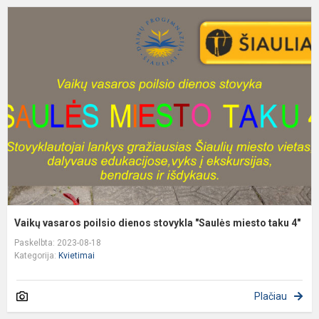
V
v
p
d
s
"
m
t
4.
Vaikų vasaros poilsio dienos stovykla "Saulės miesto taku 4"
Paskelbta: 2023-08-18
Kategorija:
Kvietimai
Plačiau