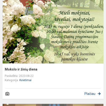
ir
ž
d
Mokslo ir žinių diena
Paskelbta: 2023-08-22
Kategorija:
Kvietimai
Plačiau