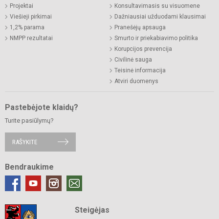
Projektai
Konsultavimasis su visuomene
Viešieji pirkimai
Dažniausiai užduodami klausimai
1,2% parama
Pranešėjų apsauga
NMPP rezultatai
Smurto ir priekabiavimo politika
Korupcijos prevencija
Civilinė sauga
Teisinė informacija
Atviri duomenys
Pastebėjote klaidų?
Turite pasiūlymų?
RAŠYKITE
Bendraukime
Steigėjas