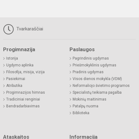
Tvarkaraščiai
Progimnazija
Paslaugos
Istorija
Pagrindinis ugdymas
Ugdymo aplinka
Priešmokyklinis ugdymas
Filosofija, misija, vizija
Pradinis ugdymas
Pasiekimai
Visos dienos mokykla (VDM)
Atributika
Neformaliojo švietimo programos
Progimnazijos himnas
Specialistų teikiama pagalba
Tradiciniai renginiai
Mokinių maitinimas
Bendradarbiavimas
Patalpų nuoma
Biblioteka
Ataskaitos
Informacija