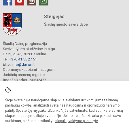
Steigėjas
Šiaulių miesto savivaldybė
Šiaulių Dainų progimnazija
Savivaldybės biudžetinė įstaiga
Dainų g. 45, 78260 Šiauliai
Tel.
+370 41 55 27 51
El. p.
info@dainai.lt
Duomenys kaupiami ir saugomi
Juridinių asmenų registre
Įmonės kodas 190532477
Šioje svetainėje naudojame slapukus siekdami užtikrinti jums teikiamų
© 2023. Šiaulių Dainų progimnazija. Visos teisės saugomos.
Kopijuoti turinį be raštiško gimnazijos sutikimo griežtai draudžiama.
paslaugų kokybę, analizuoti svetainės naudojimą ir optimizuoti naršymo
patirtį. Spustelėję mygtuką „Sutinku“, jūs patvirtinate, kad sutinkate su visų
Prieinamumo paraiška
Slapukų politika
slapukų naudojimu šioje svetainėje. Jei norite atšaukti arba pakeisti savo
sutikimus, prašome apsilankyti
slapukų valdymo puslapyje
.
Sumanus būdas atnaujinti
mokyklos interneto