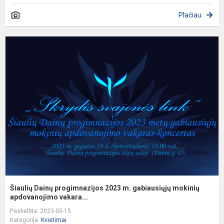
Plačiau
Š
D
p
2
m
g
m
a
Šiaulių Dainų progimnazijos 2023 m. gabiausiųjų mokinių
apdovanojimo vakara...
Paskelbta: 2023-05-15
Kategorija:
Kvietimai