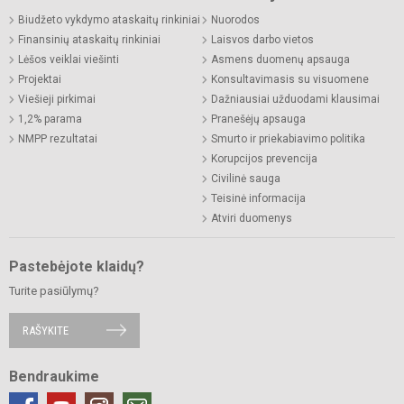
Biudžeto vykdymo ataskaitų rinkiniai
Nuorodos
Finansinių ataskaitų rinkiniai
Laisvos darbo vietos
Lėšos veiklai viešinti
Asmens duomenų apsauga
Projektai
Konsultavimasis su visuomene
Viešieji pirkimai
Dažniausiai užduodami klausimai
1,2% parama
Pranešėjų apsauga
NMPP rezultatai
Smurto ir priekabiavimo politika
Korupcijos prevencija
Civilinė sauga
Teisinė informacija
Atviri duomenys
Pastebėjote klaidų?
Turite pasiūlymų?
RAŠYKITE
Bendraukime