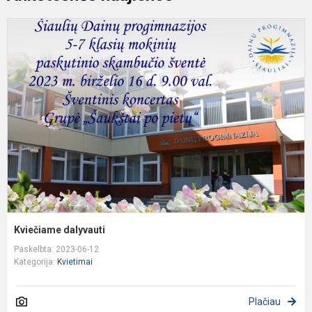
K
d
Kviečiame dalyvauti
Paskelbta: 2023-06-12
Kategorija:
Kvietimai
Plačiau