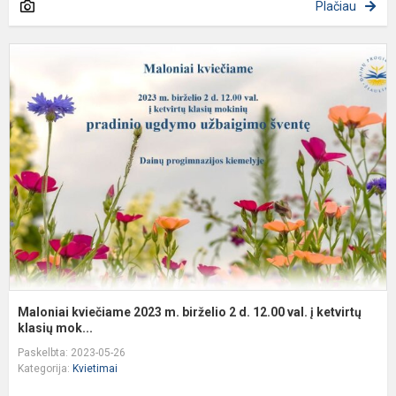
Plačiau
M
k
2
m
b
2
d
1
v
į
ke
Maloniai kviečiame 2023 m. birželio 2 d. 12.00 val. į ketvirtų
klasių mok...
Paskelbta: 2023-05-26
Kategorija:
Kvietimai