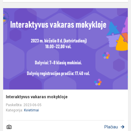
I
v
m
Interaktyvus vakaras mokykloje​
Paskelbta: 2023-06-05
Kategorija:
Kvietimai
Plačiau