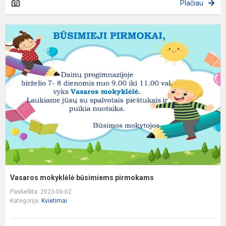
Plačiau
V
m
b
p
Vasaros mokyklėlė būsimiems pirmokams
Paskelbta: 2023-06-02
Kategorija:
Kvietimai