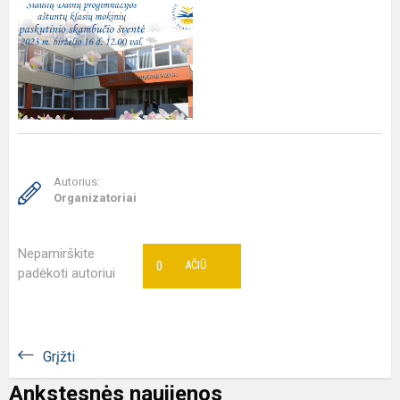
Autorius:
Organizatoriai
Nepamirškite
0
AČIŪ
padėkoti autoriui
Grįžti
Ankstesnės naujienos