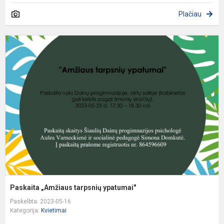
Plačiau
P
„
t
y
Paskaita „Amžiaus tarpsnių ypatumai"
Paskelbta: 2023-05-16
Kategorija:
Kvietimai