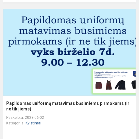
P
u
m
b
p
(i
n
ti.
Papildomas uniformų matavimas būsimiems pirmokams (ir
ne tik jiems)
Paskelbta: 2023-06-02
Kategorija:
Kvietimai