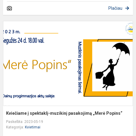
Plačiau
K
į
s
m
p
„
P
Kviečiame į spektaklį-muzikinį pasakojimą „Merė Popins“
Paskelbta: 2023-05-19
Kategorija:
Kvietimai