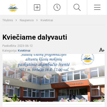
Paieška
Men
Titulinis
Naujienos
Kvietimai
Kviečiame dalyvauti
Paskelbta: 2023-06-12
Kategorija:
Kvietimai