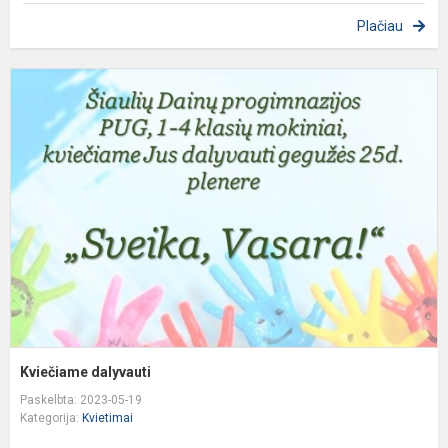
Plačiau
K
d
Kviečiame dalyvauti
Paskelbta: 2023-05-19
Kategorija:
Kvietimai