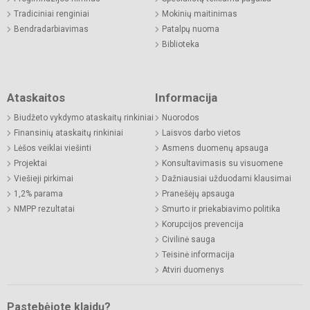
Tradiciniai renginiai
Mokinių maitinimas
Bendradarbiavimas
Patalpų nuoma
Biblioteka
Ataskaitos
Informacija
Biudžeto vykdymo ataskaitų rinkiniai
Nuorodos
Finansinių ataskaitų rinkiniai
Laisvos darbo vietos
Lėšos veiklai viešinti
Asmens duomenų apsauga
Projektai
Konsultavimasis su visuomene
Viešieji pirkimai
Dažniausiai užduodami klausimai
1,2% parama
Pranešėjų apsauga
NMPP rezultatai
Smurto ir priekabiavimo politika
Korupcijos prevencija
Civilinė sauga
Teisinė informacija
Atviri duomenys
Pastebėjote klaidų?