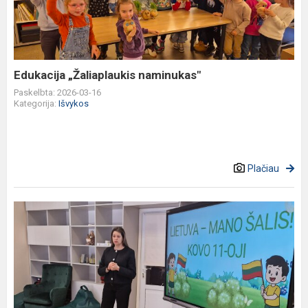
Edukacija „Žaliaplaukis naminukas"
Paskelbta: 2026-03-16
Kategorija:
Išvykos
Plačiau
Integruota
veikla
„Lietuvos
spalvų
pynė“