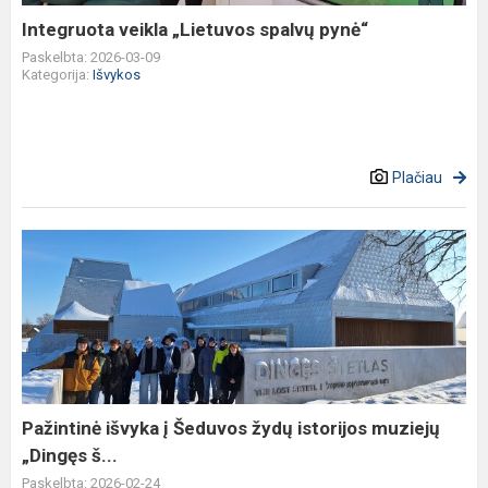
Integruota veikla „Lietuvos spalvų pynė“
Paskelbta: 2026-03-09
Kategorija:
Išvykos
Plačiau
Pažintinė
išvyka
į
Šeduvos
žydų
istorijos
muziejų
„Dingęs
Pažintinė išvyka į Šeduvos žydų istorijos muziejų
š...
„Dingęs š...
Paskelbta: 2026-02-24