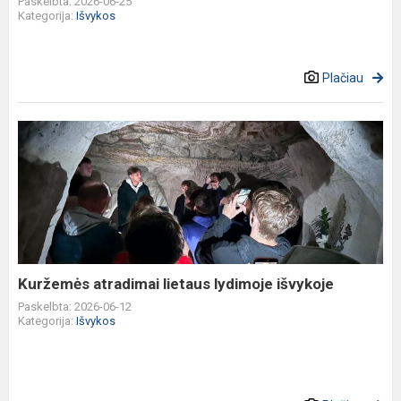
Paskelbta: 2026-06-25
Kategorija:
Išvykos
Plačiau
Kuržemės
atradimai
lietaus
lydimoje
išvykoje
Kuržemės atradimai lietaus lydimoje išvykoje
Paskelbta: 2026-06-12
Kategorija:
Išvykos