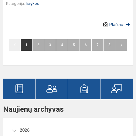
Kategorija:
Išvykos
Plačiau
1
2
3
4
5
6
7
8
Naujienų archyvas
2026