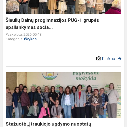
grupės
apsilankymas
socia...
Šiaulių Dainų progimnazijos PUG-1 grupės
apsilankymas socia...
Paskelbta: 2026-05-13
Kategorija:
Išvykos
Plačiau
Stažuotė
„Įtraukiojo
ugdymo
nuostatų
įgyvendinimas
kiekvien...
Stažuotė „Įtraukiojo ugdymo nuostatų