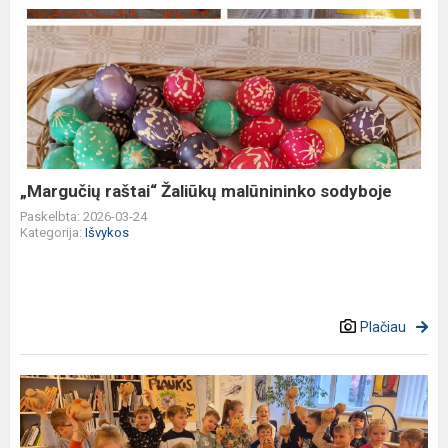
„Margučių
raštai“
Žaliūkų
malūnininko
sodyboje
„Margučių raštai“ Žaliūkų malūnininko sodyboje
Paskelbta: 2026-03-24
Kategorija:
Išvykos
Plačiau
Edukacija
„Žaliaplaukis
naminukas"