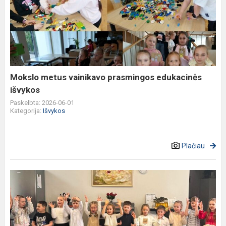
metus
vainikavo
prasmingos
edukacinės
išvykos
Mokslo metus vainikavo prasmingos edukacinės
išvykos
Paskelbta: 2026-06-01
Kategorija:
Išvykos
Plačiau
Šiaulių
Dainų
progimnazijos
PUG-
1