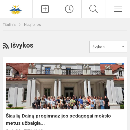
Paieška
Men
Titulinis
Naujienos
RSS
Išvykos
Šiaulių
Dainų
progimnazijos
pedagogai
mokslo
metus
užbaigia...
Šiaulių Dainų progimnazijos pedagogai mokslo
metus užbaigia...