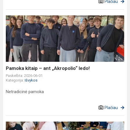
Plačiau
Pamoka
kitaip
–
ant
„Akropolio“
ledo!
Pamoka kitaip – ant „Akropolio“ ledo!
Paskelbta: 2026-06-01
Kategorija:
Išvykos
Netradicinė pamoka
Plačiau
Mokslo