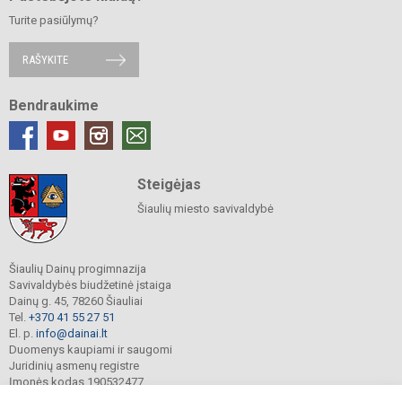
Turite pasiūlymų?
RAŠYKITE
Bendraukime
Steigėjas
Šiaulių miesto savivaldybė
Šiaulių Dainų progimnazija
Savivaldybės biudžetinė įstaiga
Dainų g. 45, 78260 Šiauliai
Tel.
+370 41 55 27 51
El. p.
info@dainai.lt
Duomenys kaupiami ir saugomi
Juridinių asmenų registre
Įmonės kodas 190532477