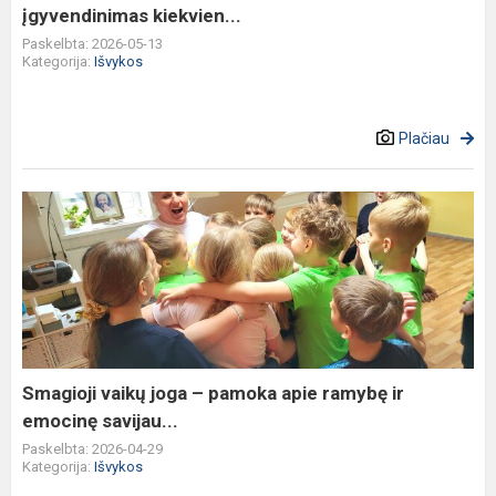
įgyvendinimas kiekvien...
Paskelbta: 2026-05-13
Kategorija:
Išvykos
Plačiau
Smagioji
vaikų
joga
–
pamoka
apie
ramybę
ir
Smagioji vaikų joga – pamoka apie ramybę ir
emocinę
emocinę savijau...
savijau...
Paskelbta: 2026-04-29
Kategorija:
Išvykos