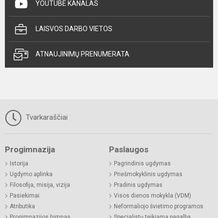
YOUTUBE KANALAS
LAISVOS DARBO VIETOS
ATNAUJINIMŲ PRENUMERATA
Tvarkaraščiai
Progimnazija
Paslaugos
Istorija
Pagrindinis ugdymas
Ugdymo aplinka
Priešmokyklinis ugdymas
Filosofija, misija, vizija
Pradinis ugdymas
Pasiekimai
Visos dienos mokykla (VDM)
Atributika
Neformaliojo švietimo programos
Progimnazijos himnas
Specialistų teikiama pagalba