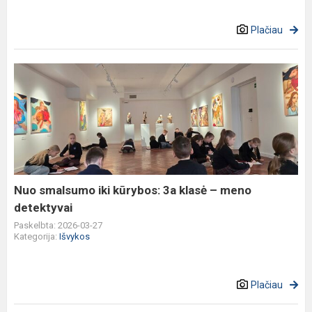
Plačiau
Nuo
smalsumo
iki
kūrybos:
3a
klasė
–
meno
Nuo smalsumo iki kūrybos: 3a klasė – meno
detektyvai
detektyvai
Paskelbta: 2026-03-27
Kategorija:
Išvykos
Plačiau