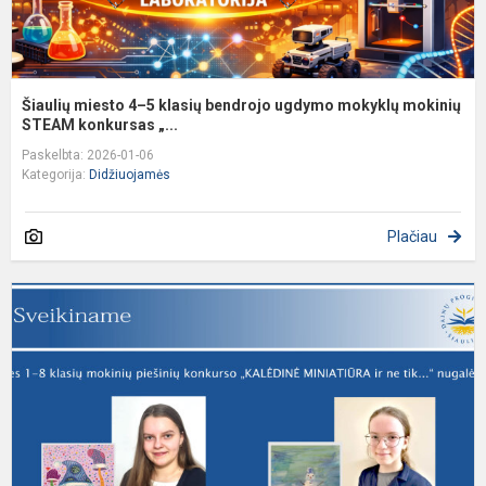
S.
Šiaulių miesto 4–5 klasių bendrojo ugdymo mokyklų mokinių
STEAM konkursas „...
Paskelbta: 2026-01-06
Kategorija:
Didžiuojamės
Plačiau
S