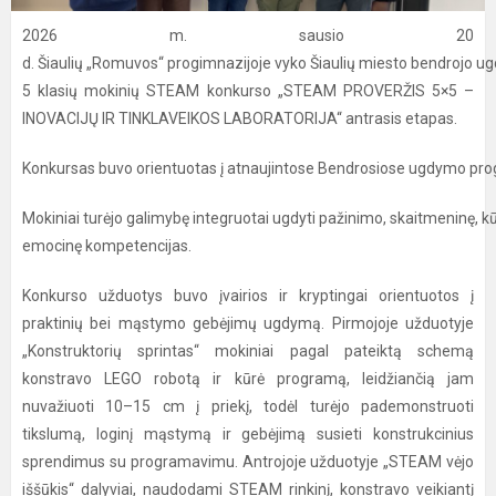
2026 m. sausio 20
d. Šiaulių „Romuvos“ progimnazijoje vyko Šiaulių miesto bendrojo 
5 klasių mokinių STEAM konkurso „STEAM PROVERŽIS 5×5 –
INOVACIJŲ IR TINKLAVEIKOS LABORATORIJA“ antrasis etapas.
Konkursas buvo orientuotas į atnaujintose Bendrosiose ugdymo p
Mokiniai turėjo galimybę integruotai ugdyti pažinimo, skaitmeninę, 
emocinę kompetencijas.
Konkurso užduotys buvo įvairios ir kryptingai orientuotos į
praktinių bei mąstymo gebėjimų ugdymą. Pirmojoje užduotyje
„Konstruktorių sprintas“ mokiniai pagal pateiktą schemą
konstravo LEGO robotą ir kūrė programą, leidžiančią jam
nuvažiuoti 10–15 cm į priekį, todėl turėjo pademonstruoti
tikslumą, loginį mąstymą ir gebėjimą susieti konstrukcinius
sprendimus su programavimu. Antrojoje užduotyje „STEAM vėjo
iššūkis“ dalyviai, naudodami STEAM rinkinį, konstravo veikiantį