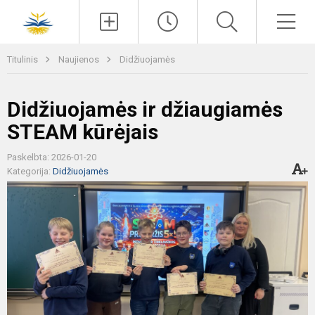
Paieška
Men
Titulinis
Naujienos
Didžiuojamės
Didžiuojamės ir džiaugiamės
STEAM kūrėjais
Paskelbta: 2026-01-20
Kategorija:
Didžiuojamės