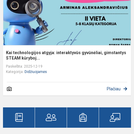
g
Kai technologijos atgyja: interaktyvūs gyvūnėliai, gimstantys
STEAM kūryboj...
Paskelbta: 2025-12-19
Kategorija:
Didžiuojamės
Plačiau