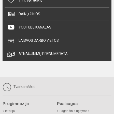
1,2% PARAMA
DAINŲ ŽINIOS
YOUTUBE KANALAS
LAISVOS DARBO VIETOS
ATNAUJINIMŲ PRENUMERATA
Tvarkaraščiai
Progimnazija
Paslaugos
Istorija
Pagrindinis ugdymas