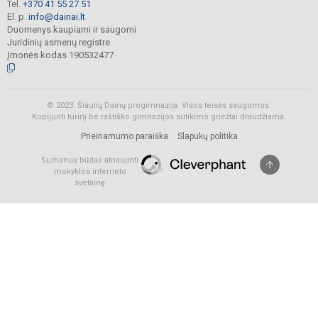
Tel.
+370 41 55 27 51
El. p.
info@dainai.lt
Duomenys kaupiami ir saugomi
Juridinių asmenų registre
Įmonės kodas 190532477
© 2023. Šiaulių Dainų progimnazija. Visos teisės saugomos.
Kopijuoti turinį be raštiško gimnazijos sutikimo griežtai draudžiama.
Prieinamumo paraiška
Slapukų politika
Sumanus būdas atnaujinti
mokyklos interneto
svetainę