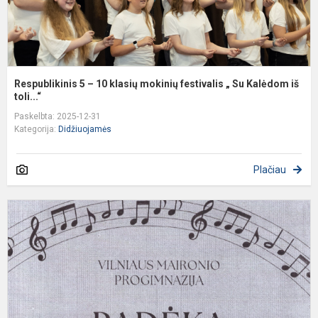
S
K
Respublikinis 5 – 10 klasių mokinių festivalis „ Su Kalėdom iš
toli...“
Paskelbta: 2025-12-31
Kategorija:
Didžiuojamės
Plačiau
R
5
–
8
K
I
A