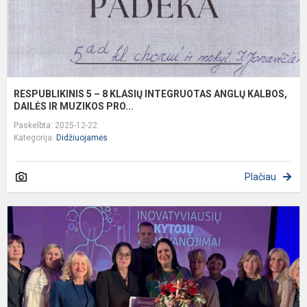
K
D
RESPUBLIKINIS 5 – 8 KLASIŲ INTEGRUOTAS ANGLŲ KALBOS,
DAILĖS IR MUZIKOS PRO...
Paskelbta: 2025-12-22
Kategorija:
Didžiuojamės
Plačiau
Š
D
p
d
A
V