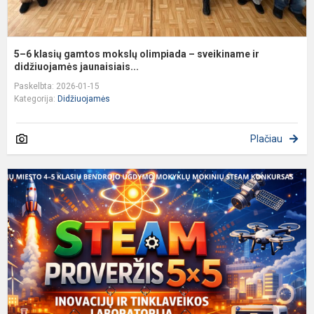
5–6 klasių gamtos mokslų olimpiada – sveikiname ir
didžiuojamės jaunaisiais...
Paskelbta: 2026-01-15
Kategorija:
Didžiuojamės
Plačiau
Š
m
4
5
k
b
u
m
m