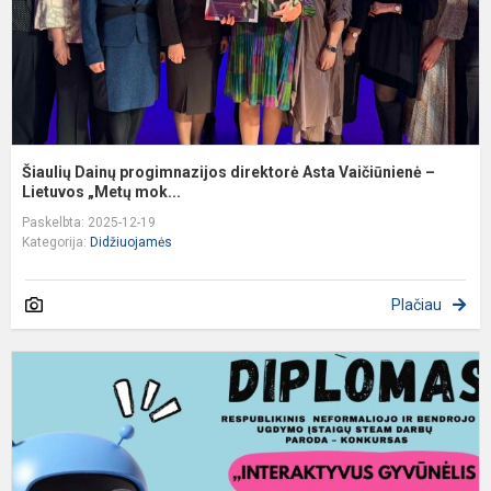
–
Li
Šiaulių Dainų progimnazijos direktorė Asta Vaičiūnienė –
Lietuvos „Metų mok...
Paskelbta: 2025-12-19
Kategorija:
Didžiuojamės
Plačiau
K
t
a
i
g