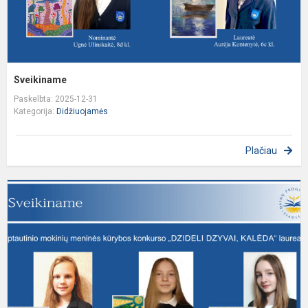
Sveikiname
Paskelbta: 2025-12-31
Kategorija:
Didžiuojamės
Plačiau
S