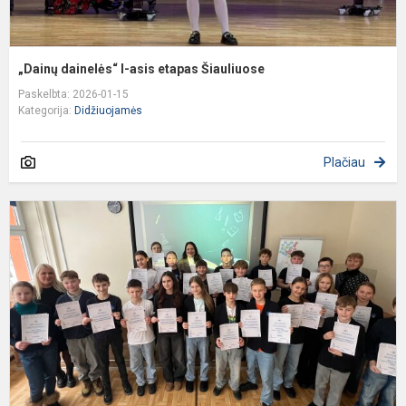
„Dainų dainelės“ I-asis etapas Šiauliuose
Paskelbta: 2026-01-15
Kategorija:
Didžiuojamės
Plačiau
5
6
k
g
m
o
–
s
ir
d