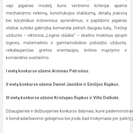
vėjo jėgainės modelį, kurio vertinimo kriterijai apėmė
mechanizmo veikimą, konstrukcijos stabilumą, detalių įvairovę
bei kūrybiškus inžinerinius sprendimus, o papildomi jėgainės
stiebai suteikė galimybę komandai pelnyti daugiau balų. Trečioji
užduotis – viktorina „Loginis iššūkis“ – skatino mokinius spręsti
logines, matematinio ir gamtamokslinio pobūdžio užduotis,
reikalaujančias greitos orientacijos, kritinio mąstymo ir
komandinio susitarimo.
I vietą konkurse užėmė Arminas Petrošius.
II vietą konkurse užėmė Daniel Janičkin ir Emilijus Rupkus.
III vietą konkurse užėmė Kristupas Rupkus ir Viltė Dutkutė.
Džiaugiamės ir didžiuojamės konkurso dalyviais, kurie pademonstr
ir bendradarbiavimo gebėjimus bei įrodė, kad mokymasis per patirtį gal