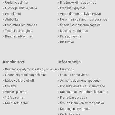
Ugdymo aplinka
Priešmokyklinis ugdymas
Filosofija, misija, vizija
Pradinis ugdymas
Pasiekimai
Visos dienos mokykla (VDM)
Atributika
Neformaliojo švietimo programos
Progimnazijos himnas
Specialistų teikiama pagalba
Tradiciniai renginiai
Mokinių maitinimas
Bendradarbiavimas
Patalpų nuoma
Biblioteka
Ataskaitos
Informacija
Biudžeto vykdymo ataskaitų rinkiniai
Nuorodos
Finansinių ataskaitų rinkiniai
Laisvos darbo vietos
Lėšos veiklai viešinti
Asmens duomenų apsauga
Projektai
Konsultavimasis su visuomene
Viešieji pirkimai
Dažniausiai užduodami klausimai
1,2% parama
Pranešėjų apsauga
NMPP rezultatai
Smurto ir priekabiavimo politika
Korupcijos prevencija
Civilinė sauga