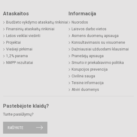
Ataskaitos
Informacija
Biudžeto vykdymo ataskaitų rinkiniai
Nuorodos
Finansinių ataskaitų rinkiniai
Laisvos darbo vietos
Lėšos veiklai viešinti
Asmens duomenų apsauga
Projektai
Konsultavimasis su visuomene
Viešieji pirkimai
Dažniausiai užduodami klausimai
1,2% parama
Pranešėjų apsauga
NMPP rezultatai
Smurto ir priekabiavimo politika
Korupcijos prevencija
Civilinė sauga
Teisinė informacija
Atviri duomenys
Pastebėjote klaidų?
Turite pasiūlymų?
RAŠYKITE