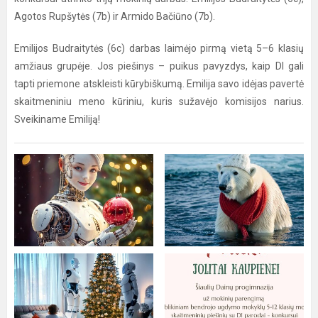
Agotos Rupšytės (7b) ir Armido Bačiūno (7b).
Emilijos Budraitytės (6c) darbas laimėjo pirmą vietą 5–6 klasių
amžiaus grupėje. Jos piešinys – puikus pavyzdys, kaip DI gali
tapti priemone atskleisti kūrybiškumą. Emilija savo idėjas pavertė
skaitmeniniu meno kūriniu, kuris sužavėjo komisijos narius.
Sveikiname Emiliją!