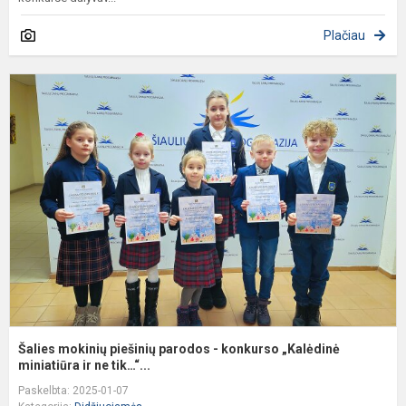
Plačiau
Š
m
p
p
-
k
„
m
Šalies mokinių piešinių parodos - konkurso „Kalėdinė
miniatiūra ir ne tik…“...
Paskelbta: 2025-01-07