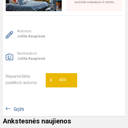
Autorius:
Jolita Kaupienė
Nuotraukos:
Jolita Kaupienė
Nepamirškite
8
AČIŪ
padėkoti autoriui
Grįžti
Ankstesnės naujienos