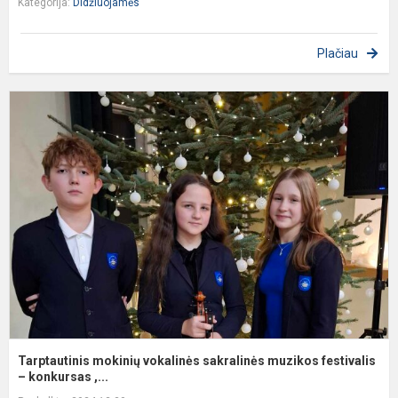
Kategorija:
Didžiuojamės
Plačiau
T
m
v
s
m
f
Tarptautinis mokinių vokalinės sakralinės muzikos festivalis
– konkursas ,...