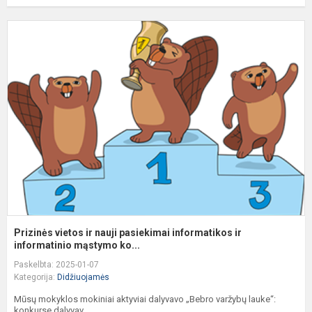
P
v
ir
n
p
i
ir
i
Prizinės vietos ir nauji pasiekimai informatikos ir
informatinio mąstymo ko...
Paskelbta: 2025-01-07
Kategorija:
Didžiuojamės
Mūsų mokyklos mokiniai aktyviai dalyvavo „Bebro varžybų lauke“:
konkurse dalyvav...