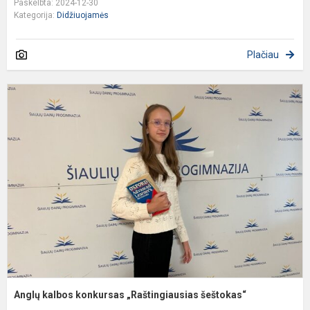
Paskelbta: 2024-12-30
Kategorija:
Didžiuojamės
Plačiau
A
k
k
„
š
Anglų kalbos konkursas „Raštingiausias šeštokas“