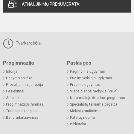
ATNAUJINIMŲ PRENUMERATA
Tvarkaraščiai
Progimnazija
Paslaugos
Istorija
Pagrindinis ugdymas
Ugdymo aplinka
Priešmokyklinis ugdymas
Filosofija, misija, vizija
Pradinis ugdymas
Pasiekimai
Visos dienos mokykla (VDM)
Atributika
Neformaliojo švietimo programos
Progimnazijos himnas
Specialistų teikiama pagalba
Tradiciniai renginiai
Mokinių maitinimas
Bendradarbiavimas
Patalpų nuoma
Biblioteka