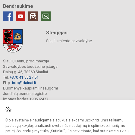
Bendraukime
Steigėjas
Šiaulių miesto savivaldybė
Šiaulių Dainų progimnazija
Savivaldybės biudžetinė įstaiga
Dainų g. 45, 78260 Šiauliai
Tel.
+370 41 55 27 51
El. p.
info@dainai.lt
Duomenys kaupiami ir saugomi
Juridinių asmenų registre
Įmonės kodas 190532477
Šioje svetainėje naudojame slapukus siekdami užtikrinti jums teikiamų
© 2023. Šiaulių Dainų progimnazija. Visos teisės saugomos.
Kopijuoti turinį be raštiško gimnazijos sutikimo griežtai draudžiama.
paslaugų kokybę, analizuoti svetainės naudojimą ir optimizuoti naršymo
patirtį. Spustelėję mygtuką „Sutinku“, jūs patvirtinate, kad sutinkate su visų
Prieinamumo paraiška
Slapukų politika