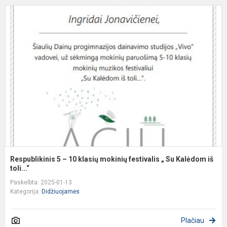
R
5
–
1
k
m
f
„
S
K
Respublikinis 5 – 10 klasių mokinių festivalis „ Su Kalėdom iš
toli...“
Paskelbta: 2025-01-13
Kategorija:
Didžiuojamės
Plačiau