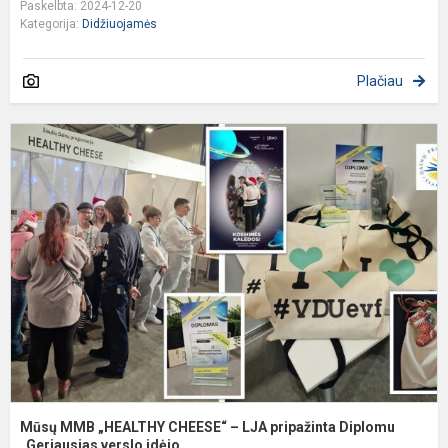
Paskelbta: 2024-12-20
Kategorija:
Didžiuojamės
Plačiau
M
„
C
–
L
p
D
„
Mūsų MMB „HEALTHY CHEESE“ – LJA pripažinta Diplomu
„Geriausias verslo idėjo...