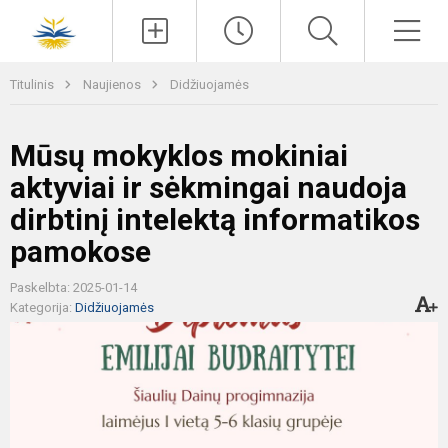
Paieška
Men
Titulinis
Naujienos
Didžiuojamės
Mūsų mokyklos mokiniai
aktyviai ir sėkmingai naudoja
dirbtinį intelektą informatikos
pamokose
Paskelbta: 2025-01-14
Kategorija:
Didžiuojamės