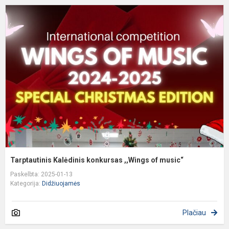
T
K
k
,
o
m
Tarptautinis Kalėdinis konkursas ,,Wings of music“
Paskelbta: 2025-01-13
Kategorija:
Didžiuojamės
Plačiau