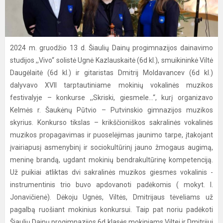
2024 m. gruodžio 13 d. Šiaulių Dainų progimnazijos dainavimo
studijos ,,Vivo“ solistė Ugnė Kazlauskaitė (6d kl.), smuikininkė Viltė
Daugėlaitė (6d kl.) ir gitaristas Dmitrij Moldavancev (6d kl.)
dalyvavo XVII tarptautiniame mokinių vokalinės muzikos
festivalyje – konkurse ,,Skriski, giesmele...“, kurį organizavo
Kelmės r. Šaukėnų Pūtvio – Putvinskio gimnazijos muzikos
skyrius. Konkurso tikslas – krikščioniškos sakralinės vokalinės
muzikos propagavimas ir puoselėjimas jaunimo tarpe, įtakojant
įvairiapusį asmenybinį ir sociokultūrinį jauno žmogaus augimą,
meninę brandą, ugdant mokinių bendrakultūrinę kompetenciją.
Už puikiai atliktas dvi sakralinės muzikos giesmes vokalinis -
instrumentinis trio buvo apdovanoti padėkomis ( mokyt. I.
Jonavičienė). Dėkoju Ugnės, Viltės, Dmitrijaus tėveliams už
pagalbą ruošiant mokinius konkursui. Taip pat noriu padėkoti
Šiaulių Dainų progimnazijos 6d klasės mokiniams Viltei ir Dmitrijui