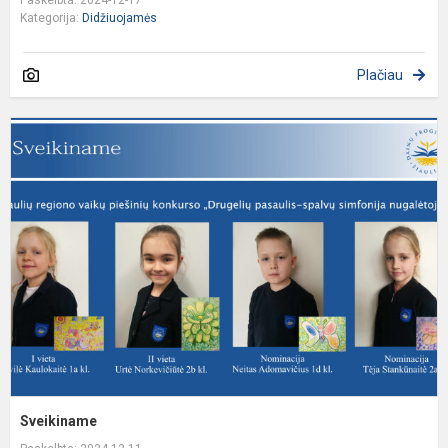
Kategorija:
Didžiuojamės
Plačiau
S
Sveikiname