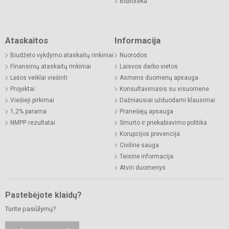
Biblioteka
Ataskaitos
Informacija
Biudžeto vykdymo ataskaitų rinkiniai
Nuorodos
Finansinių ataskaitų rinkiniai
Laisvos darbo vietos
Lėšos veiklai viešinti
Asmens duomenų apsauga
Projektai
Konsultavimasis su visuomene
Viešieji pirkimai
Dažniausiai užduodami klausimai
1,2% parama
Pranešėjų apsauga
NMPP rezultatai
Smurto ir priekabiavimo politika
Korupcijos prevencija
Civilinė sauga
Teisinė informacija
Atviri duomenys
Pastebėjote klaidų?
Turite pasiūlymų?