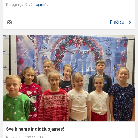
Kategorija:
Didžiuojamės
Plačiau
S
ir
d
Sveikiname ir didžiuojamės!
Paskelbta: 2024-12-18