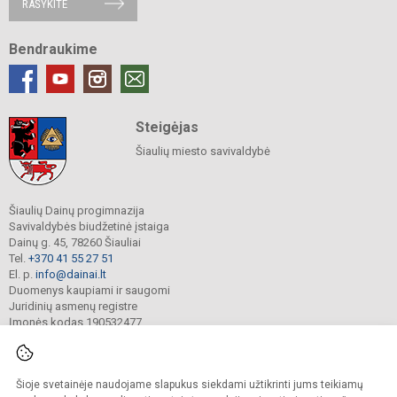
RAŠYKITE
Bendraukime
Steigėjas
Šiaulių miesto savivaldybė
Šiaulių Dainų progimnazija
Savivaldybės biudžetinė įstaiga
Dainų g. 45, 78260 Šiauliai
Tel.
+370 41 55 27 51
El. p.
info@dainai.lt
Duomenys kaupiami ir saugomi
Juridinių asmenų registre
Įmonės kodas 190532477
Šioje svetainėje naudojame slapukus siekdami užtikrinti jums teikiamų
© 2023. Šiaulių Dainų progimnazija. Visos teisės saugomos.