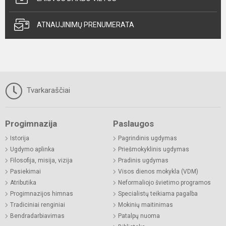
ATNAUJINIMŲ PRENUMERATA
Tvarkaraščiai
Progimnazija
Paslaugos
Istorija
Pagrindinis ugdymas
Ugdymo aplinka
Priešmokyklinis ugdymas
Filosofija, misija, vizija
Pradinis ugdymas
Pasiekimai
Visos dienos mokykla (VDM)
Atributika
Neformaliojo švietimo programos
Progimnazijos himnas
Specialistų teikiama pagalba
Tradiciniai renginiai
Mokinių maitinimas
Bendradarbiavimas
Patalpų nuoma