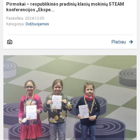
Pirmokai – respublikinės pradinių klasių mokinių STEAM
konferencijos „Ekspe...
Paskelbta: 2024-12-05
Kategorija:
Didžiuojamės
Plačiau
S
ir
d