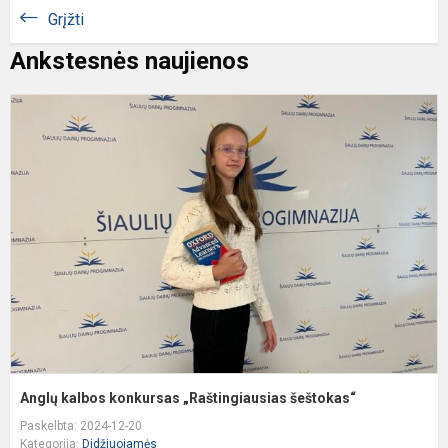
Grįžti
Ankstesnės naujienos
A
k
k
„
š
Anglų kalbos konkursas „Raštingiausias šeštokas“
Paskelbta: 2024-12-20
Kategorija:
Didžiuojamės