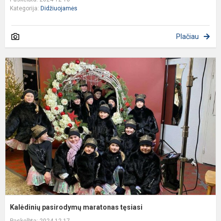
Kategorija:
Didžiuojamės
Plačiau
K
p
m
t
Kalėdinių pasirodymų maratonas tęsiasi
Paskelbta: 2024-12-17