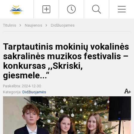
Paieška
Men
Titulinis
Naujienos
Didžiuojamės
Tarptautinis mokinių vokalinės
sakralinės muzikos festivalis –
konkursas ,,Skriski,
giesmele...“
Paskelbta: 2024-12-30
Kategorija:
Didžiuojamės