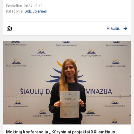
Paskelbta: 2024-12-10
Kategorija:
Didžiuojamės
Plačiau
M
k
,
p
X
a
p
Mokinių konferencija ,,Kūrybiniai projektai XXI amžiaus