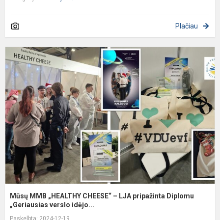
Plačiau
M
„
C
–
L
p
D
„
Mūsų MMB „HEALTHY CHEESE“ – LJA pripažinta Diplomu
„Geriausias verslo idėjo...
Paskelbta: 2024-12-19