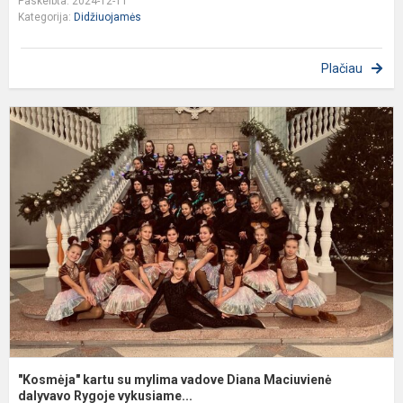
Paskelbta: 2024-12-11
Kategorija:
Didžiuojamės
Plačiau
"
k
s
m
v
D
M
d
"Kosmėja" kartu su mylima vadove Diana Maciuvienė
dalyvavo Rygoje vykusiame...