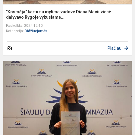
"Kosmėja" kartu su mylima vadove Diana Maciuvienė
dalyvavo Rygoje vykusiame...
Paskelbta: 2024-12-10
Kategorija:
Didžiuojamės
Plačiau
M
k
,
p
X
a
p