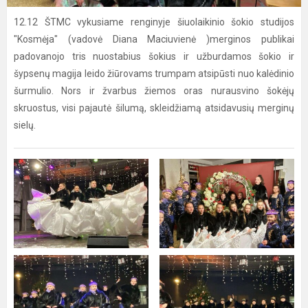
12.12 ŠTMC vykusiame renginyje šiuolaikinio šokio studijos
"Kosmėja" (vadovė Diana Maciuvienė )merginos publikai
padovanojo tris nuostabius šokius ir užburdamos šokio ir
šypsenų magija leido žiūrovams trumpam atsipūsti nuo kalėdinio
šurmulio. Nors ir žvarbus žiemos oras nurausvino šokėjų
skruostus, visi pajautė šilumą, skleidžiamą atsidavusių merginų
sielų.