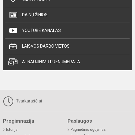
DAINŲ ŽINIOS
YOUTUBE KANALAS
LAISVOS DARBO VIETOS
ATNAUJINIMŲ PRENUMERATA
Tvarkaraščiai
Progimnazija
Paslaugos
Istorija
Pagrindinis ugdymas