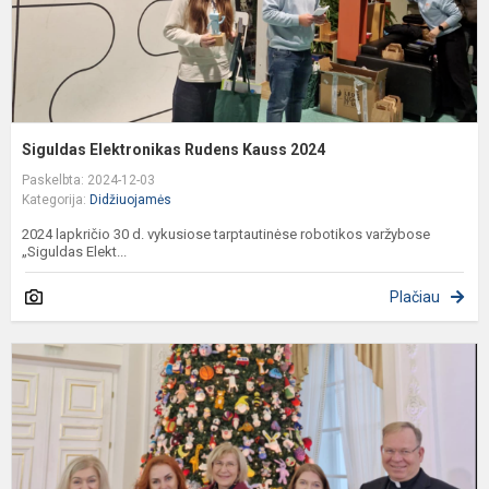
Siguldas Elektronikas Rudens Kauss 2024
Paskelbta: 2024-12-03
Kategorija:
Didžiuojamės
2024 lapkričio 30 d. vykusiose tarptautinėse robotikos varžybose
„Siguldas Elekt...
Plačiau
Š
R
L
R
P
R