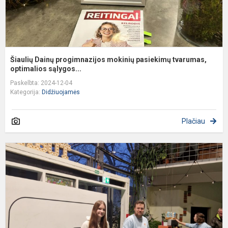
Šiaulių Dainų progimnazijos mokinių pasiekimų tvarumas,
optimalios sąlygos...
Paskelbta: 2024-12-04
Kategorija:
Didžiuojamės
Plačiau
S
E
R
K
2