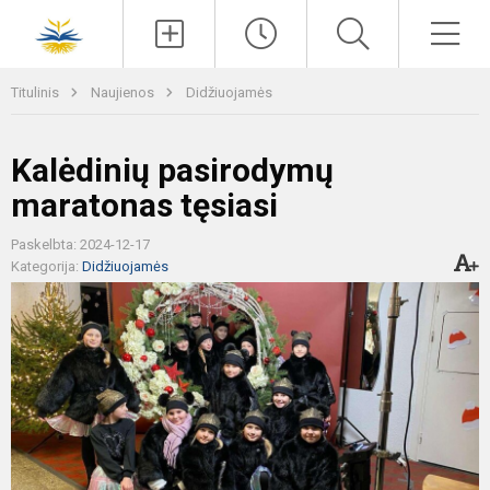
Paieška
Men
Titulinis
Naujienos
Didžiuojamės
Kalėdinių pasirodymų
maratonas tęsiasi
Paskelbta: 2024-12-17
Kategorija:
Didžiuojamės