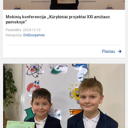
Mokinių konferencija ,,Kūrybiniai projektai XXI amžiaus
pamokoje’’
Paskelbta: 2024-12-10
Kategorija:
Didžiuojamės
Plačiau
P
–
r
p
k
m
S
k