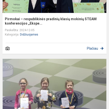
Pirmokai – respublikinės pradinių klasių mokinių STEAM
konferencijos „Ekspe...
Paskelbta: 2024-12-05
Kategorija:
Didžiuojamės
Plačiau
S
ir
d