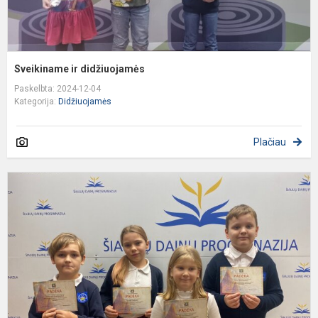
Sveikiname ir didžiuojamės
Paskelbta: 2024-12-04
Kategorija:
Didžiuojamės
Plačiau
Š
m
b
u
m
1
8
kl
m