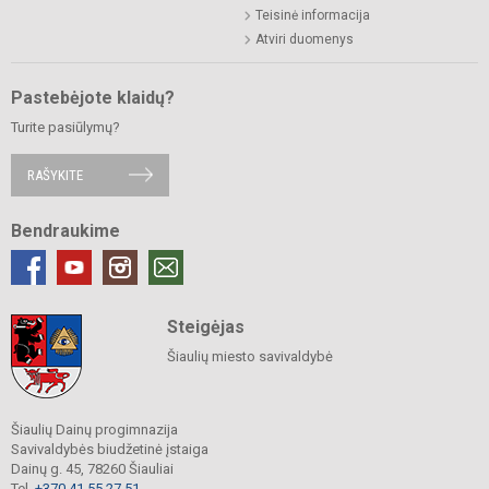
Teisinė informacija
Atviri duomenys
Pastebėjote klaidų?
Turite pasiūlymų?
RAŠYKITE
Bendraukime
Steigėjas
Šiaulių miesto savivaldybė
Šiaulių Dainų progimnazija
Savivaldybės biudžetinė įstaiga
Dainų g. 45, 78260 Šiauliai
Tel.
+370 41 55 27 51