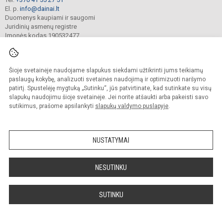
El. p.
info@dainai.lt
Duomenys kaupiami ir saugomi
Juridinių asmenų registre
Įmonės kodas 190532477
Šioje svetainėje naudojame slapukus siekdami užtikrinti jums teikiamų
© 2023. Šiaulių Dainų progimnazija. Visos teisės saugomos.
Kopijuoti turinį be raštiško gimnazijos sutikimo griežtai draudžiama.
paslaugų kokybę, analizuoti svetainės naudojimą ir optimizuoti naršymo
patirtį. Spustelėję mygtuką „Sutinku“, jūs patvirtinate, kad sutinkate su visų
Prieinamumo paraiška
Slapukų politika
slapukų naudojimu šioje svetainėje. Jei norite atšaukti arba pakeisti savo
sutikimus, prašome apsilankyti
slapukų valdymo puslapyje
.
Sumanus būdas atnaujinti
mokyklos interneto
svetainę
NUSTATYMAI
NESUTINKU
SUTINKU