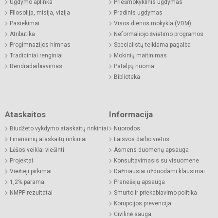
Ugdymo aplinka
Priešmokyklinis ugdymas
Filosofija, misija, vizija
Pradinis ugdymas
Pasiekimai
Visos dienos mokykla (VDM)
Atributika
Neformaliojo švietimo programos
Progimnazijos himnas
Specialistų teikiama pagalba
Tradiciniai renginiai
Mokinių maitinimas
Bendradarbiavimas
Patalpų nuoma
Biblioteka
Ataskaitos
Informacija
Biudžeto vykdymo ataskaitų rinkiniai
Nuorodos
Finansinių ataskaitų rinkiniai
Laisvos darbo vietos
Lėšos veiklai viešinti
Asmens duomenų apsauga
Projektai
Konsultavimasis su visuomene
Viešieji pirkimai
Dažniausiai užduodami klausimai
1,2% parama
Pranešėjų apsauga
NMPP rezultatai
Smurto ir priekabiavimo politika
Korupcijos prevencija
Civilinė sauga