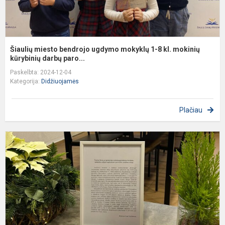
kū
Šiaulių miesto bendrojo ugdymo mokyklų 1-8 kl. mokinių
kūrybinių darbų paro...
Paskelbta: 2024-12-04
Kategorija:
Didžiuojamės
Plačiau
Š
D
p
m
p
t
op