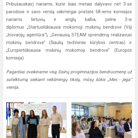
Pribušauskas) nariams, kurie šiais metais dalyvavo net 3-se
parodose ir savo verslą sėkmingai pristatė 58-iems komisijos
nariams lietuvių ir anglų kalba, pelnė 3-is
diplomus „Startuoliškiausia mokomoji mokinių bendrovė (VšĮ
„Inovacijų agentūra“), „Geriausią STEAM sprendimą realizavusi
mokinių bendrovė“ (Šiaulių techninės kūrybos centras) ir
„Europietiškiausia mokinių mokomoji bendrovė“ (Europos
komisija).
Pagarbiai sveikiname visą Dainų progimnazijos bendruomenę už
sutelktumą siekiant reikšmingų tikslų, mūsų šūkis „Mes - jėga“
vienija.