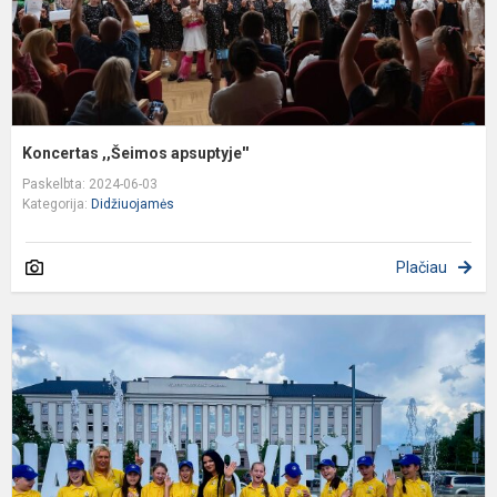
Koncertas ,,Šeimos apsuptyje''
Paskelbta: 2024-06-03
Kategorija:
Didžiuojamės
Plačiau
R
d
š
„
s