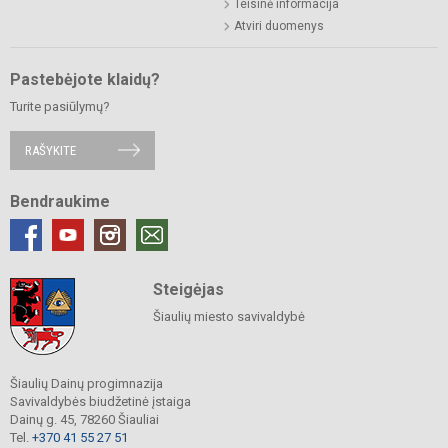
Teisinė informacija
Atviri duomenys
Pastebėjote klaidų?
Turite pasiūlymų?
RAŠYKITE
Bendraukime
Steigėjas
Šiaulių miesto savivaldybė
Šiaulių Dainų progimnazija
Savivaldybės biudžetinė įstaiga
Dainų g. 45, 78260 Šiauliai
Tel.
+370 41 55 27 51