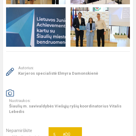
Autorius:
Karjeros specialistė Elmyra Damonskienė
Nuotraukos:
Šiaulių m. savivaldybės Viešųjų ryšių koordinatorius Vitalis
Lebedis
Nepamirškite
5
AČIŪ