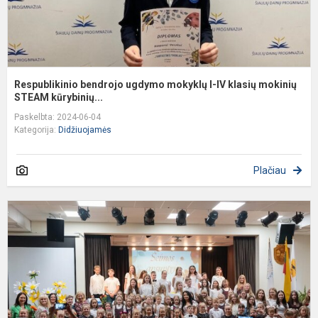
Respublikinio bendrojo ugdymo mokyklų I-IV klasių mokinių
STEAM kūrybinių...
Paskelbta: 2024-06-04
Kategorija:
Didžiuojamės
Plačiau
K
,
a