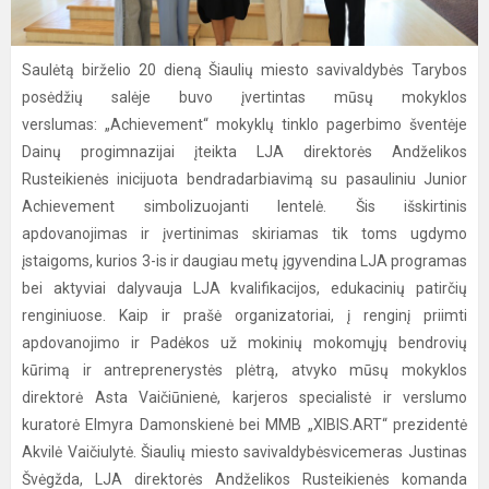
Saulėtą birželio 20 dieną Šiaulių miesto savivaldybės Tarybos
posėdžių salėje buvo įvertintas mūsų mokyklos
verslumas: „Achievement“ mokyklų tinklo pagerbimo šventėje
Dainų progimnazijai įteikta LJA direktorės Andželikos
Rusteikienės inicijuota bendradarbiavimą su pasauliniu Junior
Achievement simbolizuojanti lentelė. Šis išskirtinis
apdovanojimas ir įvertinimas skiriamas tik toms ugdymo
įstaigoms, kurios 3-is ir daugiau metų įgyvendina LJA programas
bei aktyviai dalyvauja LJA kvalifikacijos, edukacinių patirčių
renginiuose. Kaip ir prašė organizatoriai, į renginį priimti
apdovanojimo ir Padėkos už mokinių mokomųjų bendrovių
kūrimą ir antreprenerystės plėtrą, atvyko mūsų mokyklos
direktorė Asta Vaičiūnienė, karjeros specialistė ir verslumo
kuratorė Elmyra Damonskienė bei MMB „XIBIS.ART“ prezidentė
Akvilė Vaičiulytė. Šiaulių miesto savivaldybėsvicemeras Justinas
Švėgžda, LJA direktorės Andželikos Rusteikienės komanda