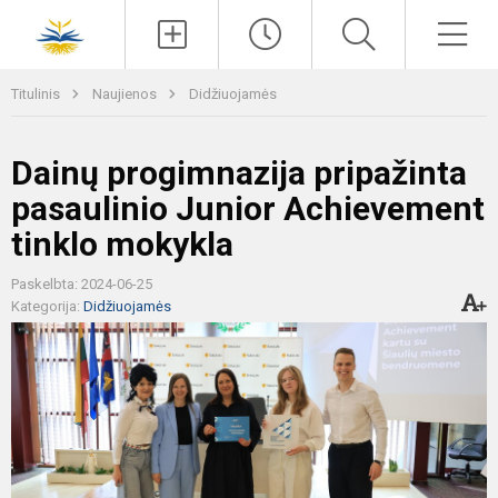
Paieška
Men
Titulinis
Naujienos
Didžiuojamės
Dainų progimnazija pripažinta
pasaulinio Junior Achievement
tinklo mokykla
Paskelbta: 2024-06-25
Kategorija:
Didžiuojamės