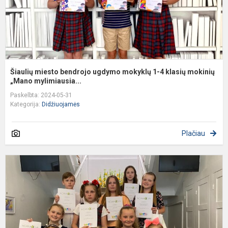
k
m
„..
Šiaulių miesto bendrojo ugdymo mokyklų 1-4 klasių mokinių
„Mano mylimiausia...
Paskelbta: 2024-05-31
Kategorija:
Didžiuojamės
Plačiau
Š
m
v
p
v
p