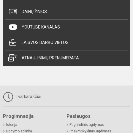
DAINŲ ŽINIOS
YOUTUBE KANALAS
LAISVOS DARBO VIETOS
ATNAUJINIMŲ PRENUMERATA
Tvarkaraščiai
Progimnazija
Paslaugos
Istorija
Pagrindinis ugdymas
Ugdymo aplinka
Priešmokyklinis ugdymas