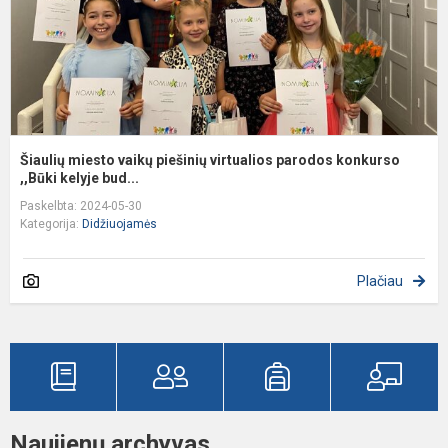
k
,..
Šiaulių miesto vaikų piešinių virtualios parodos konkurso
,,Būki kelyje bud...
Paskelbta: 2024-05-30
Kategorija:
Didžiuojamės
Plačiau
Naujienų archyvas