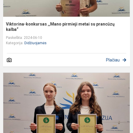
Viktorina-konkursas ,,Mano pirmieji metai su prancūzų
kalba“
Paskelbta: 2024-06-10
Kategorija:
Didžiuojamės
Plačiau
Š
D
p
m
s
n
ko