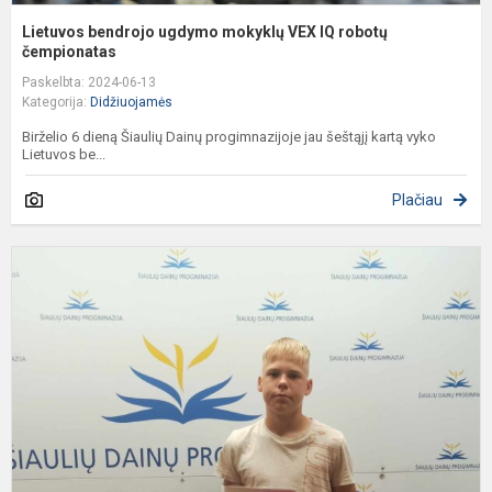
Lietuvos bendrojo ugdymo mokyklų VEX IQ robotų
čempionatas
Paskelbta: 2024-06-13
Kategorija:
Didžiuojamės
Birželio 6 dieną Šiaulių Dainų progimnazijoje jau šeštąjį kartą vyko
Lietuvos be...
Plačiau
V
k
,
p
m
s
p
k