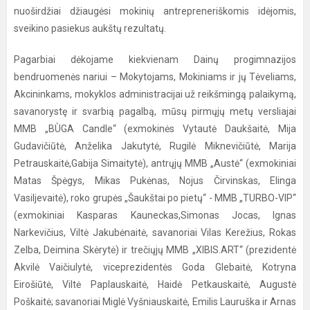
nuoširdžiai džiaugėsi mokinių antrepreneriškomis idėjomis,
sveikino pasiekus aukštų rezultatų.
Pagarbiai dėkojame kiekvienam Dainų progimnazijos
bendruomenės nariui – Mokytojams, Mokiniams ir jų Tėveliams,
Akcininkams, mokyklos administracijai už reikšmingą palaikymą,
savanorystę ir svarbią pagalbą, mūsų pirmųjų metų versliajai
MMB „BÙGA Candle“ (exmokinės Vytautė Daukšaitė, Mija
Gudavičiūtė, Anželika Jakutytė, Rugilė Miknevičiūtė, Marija
Petrauskaitė,Gabija Simaitytė), antrųjų MMB „Austė“ (exmokiniai
Matas Špėgys, Mikas Pukėnas, Nojus Čirvinskas, Elinga
Vasiljevaitė), roko grupės „Šaukštai po pietų“ - MMB „TURBO­-VIP“
(exmokiniai Kasparas Kauneckas,Simonas Jocas, Ignas
Narkevičius, Viltė Jakubėnaitė, savanoriai Vilas Kerežius, Rokas
Zelba, Deimina Skėrytė) ir trečiųjų MMB „XIBIS.ART“ (prezidentė
Akvilė Vaičiulytė, viceprezidentės Goda Glebaitė, Kotryna
Eirošiūtė, Viltė Paplauskaitė, Haidė Petkauskaitė, Augustė
Poškaitė; savanoriai Miglė Vyšniauskaitė, Emilis Lauruška ir Arnas