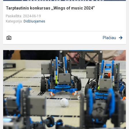
Tarptautinis konkursas ,,Wings of music 2024“
Paskelbta: 2024-06-19
Kategorija:
Didžiuojamės
Plačiau
L
b
u
m
V
I
r
č