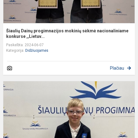
Šiaulių Dainų progimnazijos mokinių sėkmė nacionaliniame
konkurse ,,Lietuv...
Paskelbta: 2024-06-07
Kategorija:
Didžiuojamės
Plačiau
R
b
u
m
I-
I
k
m