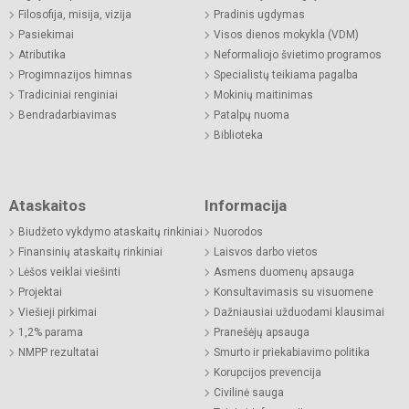
Filosofija, misija, vizija
Pradinis ugdymas
Pasiekimai
Visos dienos mokykla (VDM)
Atributika
Neformaliojo švietimo programos
Progimnazijos himnas
Specialistų teikiama pagalba
Tradiciniai renginiai
Mokinių maitinimas
Bendradarbiavimas
Patalpų nuoma
Biblioteka
Ataskaitos
Informacija
Biudžeto vykdymo ataskaitų rinkiniai
Nuorodos
Finansinių ataskaitų rinkiniai
Laisvos darbo vietos
Lėšos veiklai viešinti
Asmens duomenų apsauga
Projektai
Konsultavimasis su visuomene
Viešieji pirkimai
Dažniausiai užduodami klausimai
1,2% parama
Pranešėjų apsauga
NMPP rezultatai
Smurto ir priekabiavimo politika
Korupcijos prevencija
Civilinė sauga