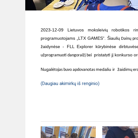
2023-12-09 Lietuvos moksleivi
robotikos rin
ų
programuotojams „LTX GAMES“. Šiauli
ų Dainų pro
žaidyn
se - FLL Explorer k
rybin
se dirbtuv
s
ė
ū
ė
ė
pristat
j
konkurso or
užprogramuoti dangoraižį bei
yti
į
Nugal
medaliu ir žaidim
ėtojas buvo apdovanotas
ų er
(Daugiau akimirkų iš renginio)