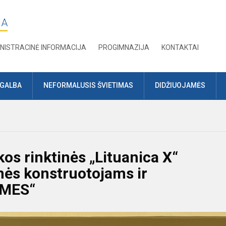
JA
NISTRACINĖ INFORMACIJA
PROGIMNAZIJA
KONTAKTAI
AGALBA
NEFORMALUSIS ŠVIETIMAS
DIDŽIUOJAMĖS
kos rinktinės „Lituanica X“
nės konstruotojams ir
AMES“