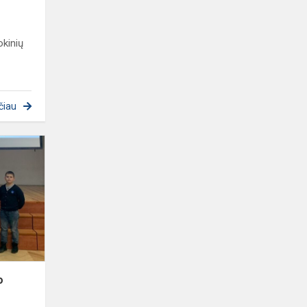
kinių
čiau
Sveikiname
Šiaulių
miesto
progimnazijų
integruoto
tiksliųjų...
o