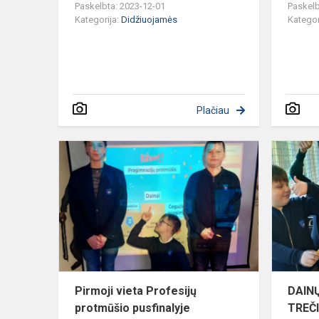
Paskelbta: 2023-12-01
Paskelb
Kategorija:
Didžiuojamės
Kategor
Plačiau
Pirmoji
vieta
Profesijų
protmūšio
pusfinalyje
Pirmoji vieta Profesijų
DAIN
protmūšio pusfinalyje
TREČ