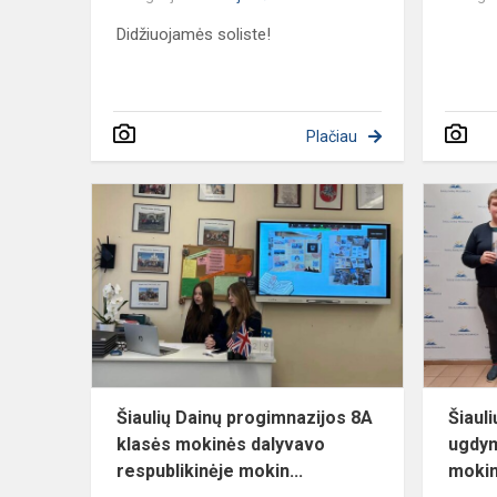
Didžiuojamės soliste!
Plačiau
Šiaulių
Dainų
progimnazij
8A
klasės
mokinės
dalyvavo
resp...
Šiaulių Dainų progimnazijos 8A
Šiaul
klasės mokinės dalyvavo
ugdym
respublikinėje mokin...
mokini