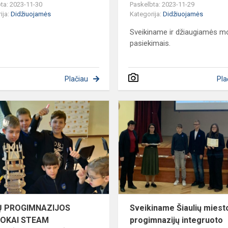
ta: 2023-11-30
Paskelbta: 2023-11-29
ija:
Didžiuojamės
Kategorija:
Didžiuojamės
Sveikiname ir džiaugiamės mo
pasiekimais.
Plačiau
Pla
DAINŲ
PROGIMNAZIJOS
TREČIOKAI
STEAM
KŪRYBINĖSE
DIRBTUVĖSE
„...
Ų PROGIMNAZIJOS
Sveikiname Šiaulių miest
IOKAI STEAM
progimnazijų integruoto