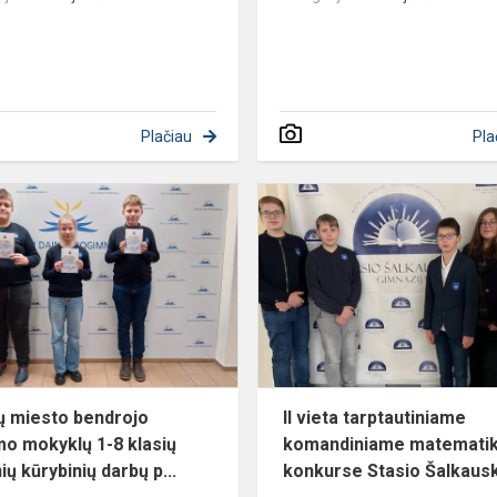
Plačiau
Pla
Šiaulių
miesto
os
bendrojo
ugdymo
mokyklų
1-
8
klasių
mokinių
ių miesto bendrojo
II vieta tarptautiniame
k...
o mokyklų 1-8 klasių
komandiniame matemati
ų kūrybinių darbų p...
konkurse Stasio Šalkauski