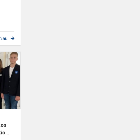
čiau
II
vieta
tarptautiniame
komandiniame
matematikos
konkurse
S...
kos
o...