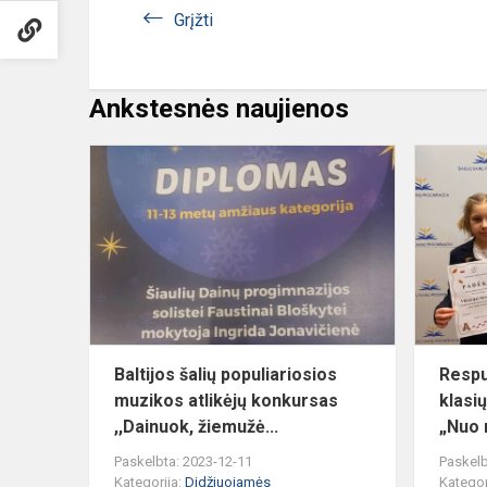
Grįžti
Ankstesnės naujienos
Baltijos
šalių
populiarios
muzikos
atlikėjų
konkursas
,,...
Baltijos šalių populiariosios
Respu
muzikos atlikėjų konkursas
klasi
,,Dainuok, žiemužė...
„Nuo r
Paskelbta: 2023-12-11
Paskelb
Kategorija:
Didžiuojamės
Kategor