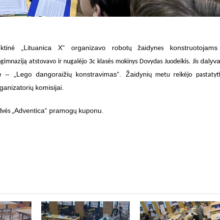
ktin
„Lituanica X“ organizavo robot
žaidyn
konstruotojams
ė
ų
es
dalyv
gimnaziją atstovavo ir nugalėjo 3c klasės mokinys Dovydas Juodeikis. Jis
e – „Lego dangoraiži
konstravimas“. Žaidyni
ų
ų metu reikėjo pastatyti
ganizatori
komisijai.
ų
„Adventica“ pramog
kuponu
.
dvės
ų