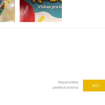
Nepamirškite
1
AČIŪ
padėkoti autoriui