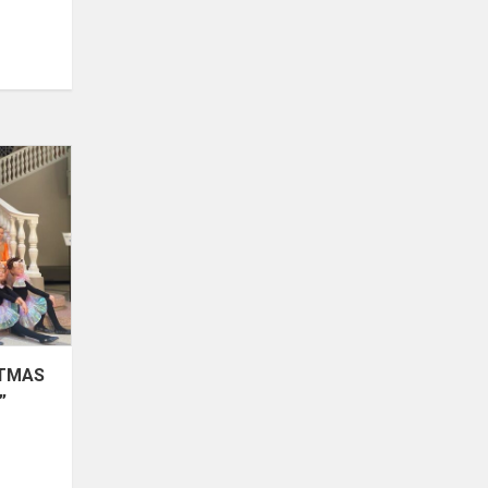
Konkurse
,,MERRY
CHRISTMAS
BALTIC
AMBER
RIGA
2023”
laimėtos...
STMAS
”