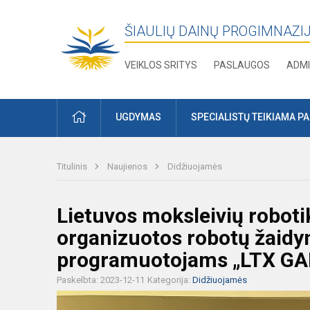
ŠIAULIŲ DAINŲ PROGIMNAZI
VEIKLOS SRITYS
PASLAUGOS
ADMI
PRADŽIA
UGDYMAS
SPECIALISTŲ TEIKIAMA P
Titulinis
Naujienos
Didžiuojamės
Lietuvos moksleivių roboti
organizuotos robotų žaidy
programuotojams „LTX G
Paskelbta: 2023-12-11
Kategorija:
Didžiuojamės