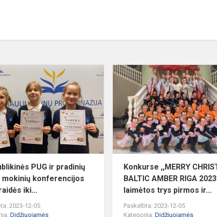
Respublikinės
PUG
ios
ir
pradinių
klasių
mokinių
konferencijos...
blikinės PUG ir pradinių
Konkurse ,,MERRY CHRI
ų mokinių konferencijos
BALTIC AMBER RIGA 2023
aidės iki...
laimėtos trys pirmos ir...
ta: 2023-12-05
Paskelbta: 2023-12-05
ija:
Didžiuojamės
Kategorija:
Didžiuojamės