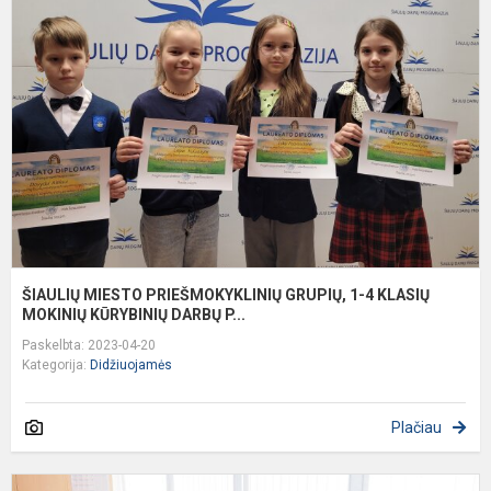
P
G
1
4
K
M
K.
ŠIAULIŲ MIESTO PRIEŠMOKYKLINIŲ GRUPIŲ, 1-4 KLASIŲ
MOKINIŲ KŪRYBINIŲ DARBŲ P...
Paskelbta: 2023-04-20
Kategorija:
Didžiuojamės
Plačiau
3