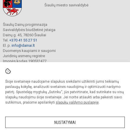
Šiaulių miesto savivaldybė
Šiaulių Dainų progimnazija
Savivaldybės biudžetinė įstaiga
Dainų g. 45, 78260 Šiauliai
Tel.
+370 41 55 27 51
El. p.
info@dainai.lt
Duomenys kaupiami ir saugomi
Juridinių asmenų registre
Įmonės kodas 190532477
Šioje svetainėje naudojame slapukus siekdami užtikrinti jums teikiamų
© 2023. Šiaulių Dainų progimnazija. Visos teisės saugomos.
Kopijuoti turinį be raštiško gimnazijos sutikimo griežtai draudžiama.
paslaugų kokybę, analizuoti svetainės naudojimą ir optimizuoti naršymo
patirtį. Spustelėję mygtuką „Sutinku“, jūs patvirtinate, kad sutinkate su visų
Prieinamumo paraiška
Slapukų politika
slapukų naudojimu šioje svetainėje. Jei norite atšaukti arba pakeisti savo
sutikimus, prašome apsilankyti
slapukų valdymo puslapyje
.
Sumanus būdas atnaujinti
mokyklos interneto
svetainę
NUSTATYMAI