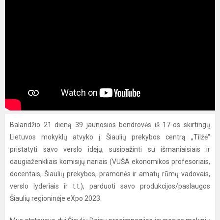
Balandžio 21 dieną 39 jaunosios bendrovės iš 17-os skirtingų
Lietuvos mokyklų atvyko į Šiaulių prekybos centrą „Tilžė“
pristatyti savo verslo idėjų, susipažinti su išmaniaisiais ir
daugiaženkliais komisijų nariais (VUŠA ekonomikos profesoriais,
docentais, Šiaulių prekybos, pramonės ir amatų rūmų vadovais,
verslo lyderiais ir t.t.), parduoti savo produkcijos/paslaugos
Šiaulių regioninėje eXpo 2023.