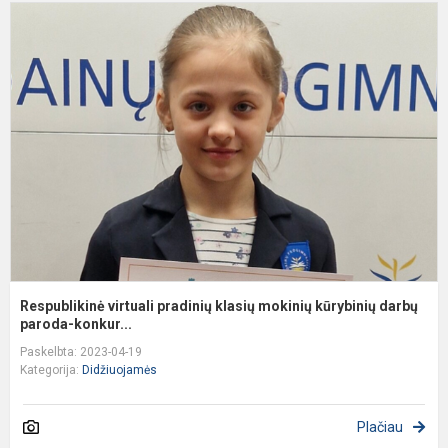
R
v
p
k
m
k
da
Respublikinė virtuali pradinių klasių mokinių kūrybinių darbų
paroda-konkur...
Paskelbta: 2023-04-19
Kategorija:
Didžiuojamės
Plačiau