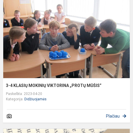
4
K
M
V
„
M
3-4 KLASIŲ MOKINIŲ VIKTORINA „PROTŲ MŪŠIS”
Paskelbta: 2023-04-20
Kategorija:
Didžiuojamės
Plačiau
Č