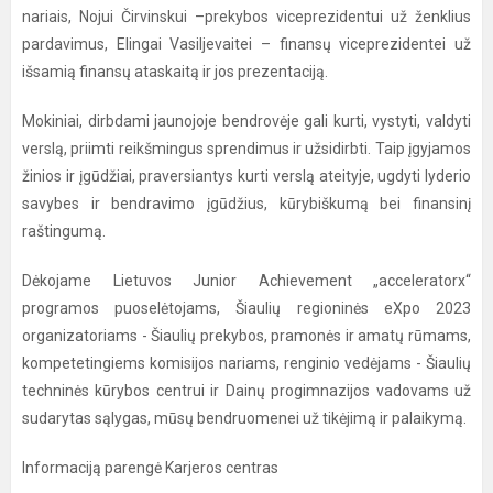
nariais, Nojui Čirvinskui –prekybos viceprezidentui už ženklius
pardavimus, Elingai Vasiljevaitei – finansų viceprezidentei už
išsamią finansų ataskaitą ir jos prezentaciją.
Mokiniai, dirbdami jaunojoje bendrovėje gali kurti, vystyti, valdyti
verslą, priimti reikšmingus sprendimus ir užsidirbti. Taip įgyjamos
žinios ir įgūdžiai, praversiantys kurti verslą ateityje, ugdyti lyderio
savybes ir bendravimo įgūdžius, kūrybiškumą bei finansinį
raštingumą.
Dėkojame Lietuvos Junior Achievement „acceleratorx“
programos puoselėtojams, Šiaulių regioninės eXpo 2023
organizatoriams - Šiaulių prekybos, pramonės ir amatų rūmams,
kompetetingiems komisijos nariams, renginio vedėjams - Šiaulių
techninės kūrybos centrui ir Dainų progimnazijos vadovams už
sudarytas sąlygas, mūsų bendruomenei už tikėjimą ir palaikymą.
Informaciją parengė Karjeros centras