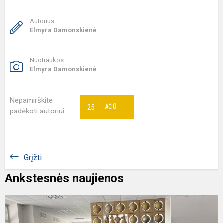
Autorius:
Elmyra Damonskienė
Nuotraukos:
Elmyra Damonskienė
Nepamirškite
25
AČIŪ
padėkoti autoriui
Grįžti
Ankstesnės naujienos
„
d