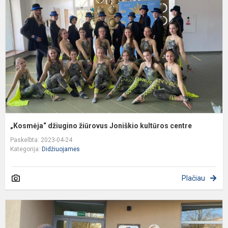
ž
J
k
c
„Kosmėja“ džiugino žiūrovus Joniškio kultūros centre
Paskelbta: 2023-04-24
Kategorija:
Didžiuojamės
Plačiau
L
m