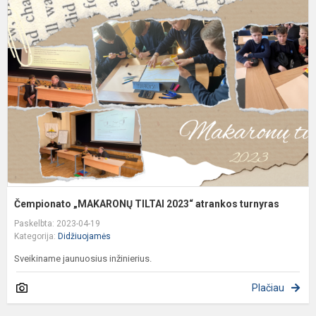
„
T
2
a
t
Čempionato „MAKARONŲ TILTAI 2023“ atrankos turnyras
Paskelbta: 2023-04-19
Kategorija:
Didžiuojamės
Sveikiname jaunuosius inžinierius.
Plačiau