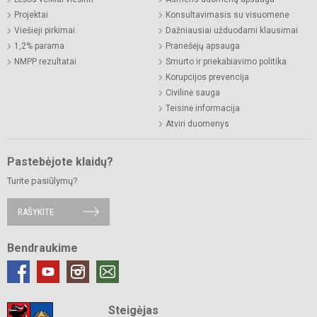
Projektai
Konsultavimasis su visuomene
Viešieji pirkimai
Dažniausiai užduodami klausimai
1,2% parama
Pranešėjų apsauga
NMPP rezultatai
Smurto ir priekabiavimo politika
Korupcijos prevencija
Civilinė sauga
Teisinė informacija
Atviri duomenys
Pastebėjote klaidų?
Turite pasiūlymų?
RAŠYKITE
Bendraukime
Steigėjas