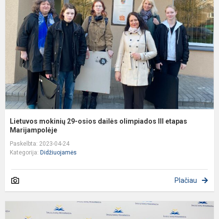
2
o
d
o
II
e
M
Lietuvos mokinių 29-osios dailės olimpiados III etapas
Marijampolėje
Paskelbta: 2023-04-24
Kategorija:
Didžiuojamės
Plačiau
K
„