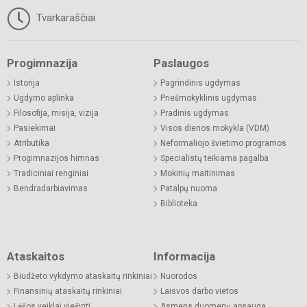
Tvarkaraščiai
Progimnazija
Paslaugos
Istorija
Pagrindinis ugdymas
Ugdymo aplinka
Priešmokyklinis ugdymas
Filosofija, misija, vizija
Pradinis ugdymas
Pasiekimai
Visos dienos mokykla (VDM)
Atributika
Neformaliojo švietimo programos
Progimnazijos himnas
Specialistų teikiama pagalba
Tradiciniai renginiai
Mokinių maitinimas
Bendradarbiavimas
Patalpų nuoma
Biblioteka
Ataskaitos
Informacija
Biudžeto vykdymo ataskaitų rinkiniai
Nuorodos
Finansinių ataskaitų rinkiniai
Laisvos darbo vietos
Lėšos veiklai viešinti
Asmens duomenų apsauga