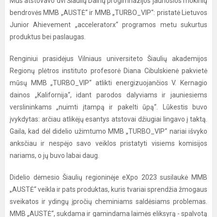
Mus atstovavo dvi Šiaulių Dainų progimnazijos jaunosios mokinių
bendrovės MMB „AUSTĖ“ ir MMB „TURBO_VIP“: pristatė Lietuvos
Junior Ahievement „acceleratorx“ programos metu sukurtus
produktus bei paslaugas.
Renginiui prasidėjus Vilniaus universiteto Šiaulių akademijos
Regionų plėtros instituto profesorė Diana Cibulskienė pakvietė
mūsų MMB „TURBO_VIP“ atlikti energizuojančios V. Kernagio
dainos „Kalifornija“, idant parodos dalyviams ir jauniesiems
verslininkams „nuimti įtampą ir pakelti ūpą“. Lūkestis buvo
įvykdytas: arčiau atlikėjų esantys atstovai džiugiai lingavo į taktą.
Gaila, kad dėl didelio užimtumo MMB „TURBO_VIP“ nariai išvyko
anksčiau ir nespėjo savo veiklos pristatyti visiems komisijos
nariams, o jų buvo labai daug.
Didelio dėmesio Šiaulių regioninėje eXpo 2023 susilaukė MMB
„AUSTĖ“ veikla ir pats produktas, kuris tvariai sprendžia žmogaus
sveikatos ir ydingų įpročių cheminiams saldėsiams problemas.
MMB „AUSTĖ“, sukdama ir gamindama laimės eliksyrą - spalvotą