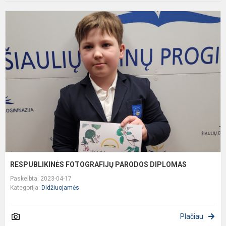
R
F
P
D
RESPUBLIKINĖS FOTOGRAFIJŲ PARODOS DIPLOMAS
Paskelbta: 2023-04-17
Kategorija:
Didžiuojamės
Plačiau