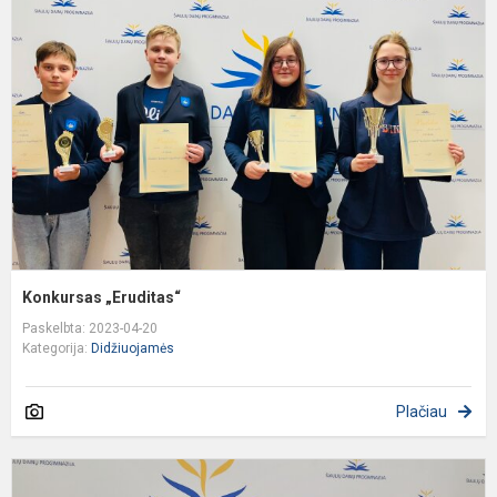
Konkursas „Eruditas“
Paskelbta: 2023-04-20
Kategorija:
Didžiuojamės
Plačiau
Š
M