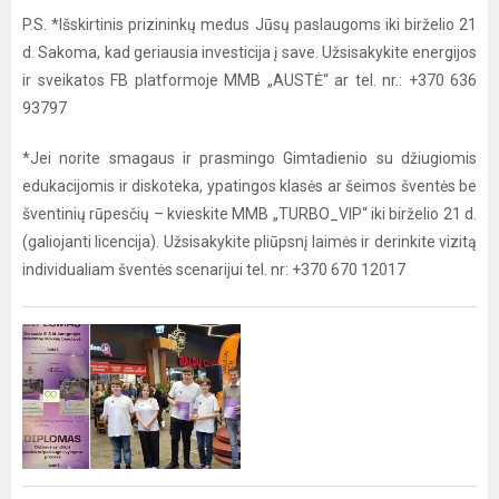
P.S. *Išskirtinis prizininkų medus Jūsų paslaugoms iki birželio 21
d. Sakoma, kad geriausia investicija į save. Užsisakykite energijos
ir sveikatos FB platformoje MMB „AUSTĖ“ ar tel. nr.: +370 636
93797
*Jei norite smagaus ir prasmingo Gimtadienio su džiugiomis
edukacijomis ir diskoteka, ypatingos klasės ar šeimos šventės be
šventinių rūpesčių – kvieskite MMB „TURBO_VIP“ iki birželio 21 d.
(galiojanti licencija). Užsisakykite pliūpsnį laimės ir derinkite vizitą
individualiam šventės scenarijui tel. nr: +370 670 12017