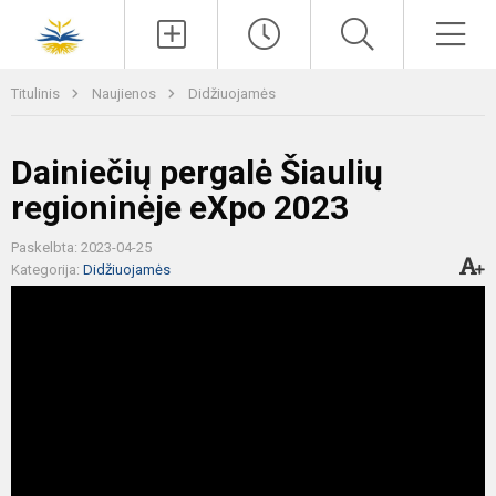
Paieška
Men
Titulinis
Naujienos
Didžiuojamės
Dainiečių pergalė Šiaulių
regioninėje eXpo 2023
Paskelbta: 2023-04-25
Kategorija:
Didžiuojamės