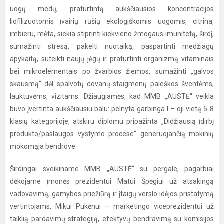
uogų medų, praturtintą aukščiausios koncentracijos
liofilizuotomis įvairių rūšių ekologiškomis uogomis, citrina,
imbieru, mėta, siekia stiprinti kiekvieno žmogaus imunitetą, širdį,
sumažinti stresą, pakelti nuotaiką, paspartinti medžiagų
apykaitą, suteikti naujų jėgų ir praturtinti organizmą vitaminais
bei mikroelementais po žvarbios žiemos, sumažinti „galvos
skausmą“ dėl spalvotų dovanų-staigmenų paieškos šventėms,
lauktuvėms, vizitams. Džiaugiamės, kad MMB „AUSTĖ“ veikla
buvo įvertinta aukščiausiu balu: pelnyta garbinga I – oji vietą 5-8
klasių kategorijoje, atskiru diplomu pripažinta „Didžiausią įdirbį
produkto/paslaugos vystymo procese“ generuojančią mokinių
mokomąja bendrove.
Širdingai sveikiname MMB „AUSTĖ“ su pergale, pagarbiai
dėkojame įmonės prezidentui Matui Špėgiui už atsakingą
vadovavimą, gamybos priežiūrą ir įtaigų verslo idėjos pristatymą
vertintojams, Mikui Pukėnui – marketingo viceprezidentui už
taiklią pardavimų strategiją, efektyvų bendravimą su komisijos