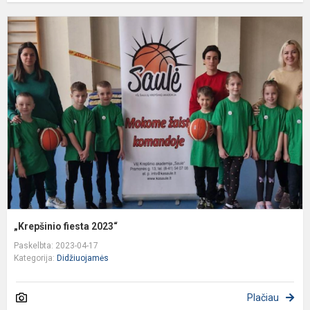
„
f
2
„Krepšinio fiesta 2023“
Paskelbta: 2023-04-17
Kategorija:
Didžiuojamės
Plačiau