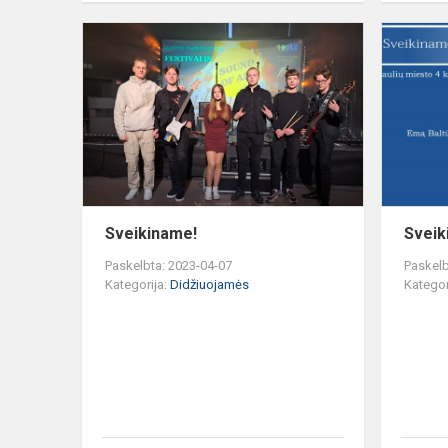
Sveikiname
Sveikiname!
Sveik
Paskelbta: 2023-04-07
Paskelb
Kategorija:
Didžiuojamės
Kategor