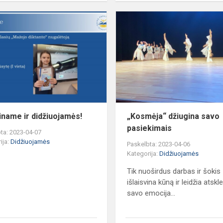
!
Sveikiname
ir
didžiuojamės!
iname ir didžiuojamės!
„Kosmėja“ džiugina savo
pasiekimais
ta: 2023-04-07
ija:
Didžiuojamės
Paskelbta: 2023-04-06
Kategorija:
Didžiuojamės
Tik nuoširdus darbas ir šokis
išlaisvina kūną ir leidžia atskle
savo emocija...