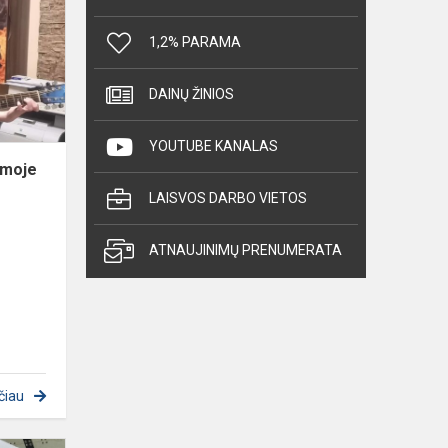
programoje
skatina
1,2% PARAMA
mesti
iššūkį
DAINŲ ŽINIOS
sau
YOUTUBE KANALAS
amoje
LAISVOS DARBO VIETOS
ATNAUJINIMŲ PRENUMERATA
čiau