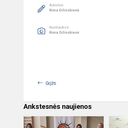
Autorius:
Rima Dilinskienė
Nuotraukos:
Rima Dilinskienė
Grįžti
Ankstesnės naujienos
„Krepšinio
fiesta