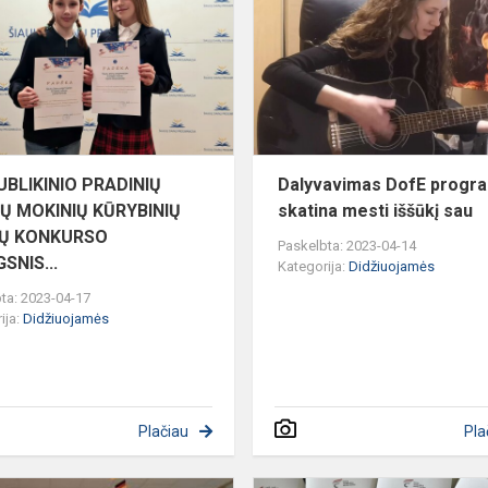
KLASIŲ
MOKINIŲ
KŪRYBINIŲ
DARBŲ
KONKU...
BLIKINIO PRADINIŲ
Dalyvavimas DofE progr
Ų MOKINIŲ KŪRYBINIŲ
skatina mesti iššūkį sau
Ų KONKURSO
Paskelbta: 2023-04-14
GSNIS...
Kategorija:
Didžiuojamės
ta: 2023-04-17
ija:
Didžiuojamės
Plačiau
Pla