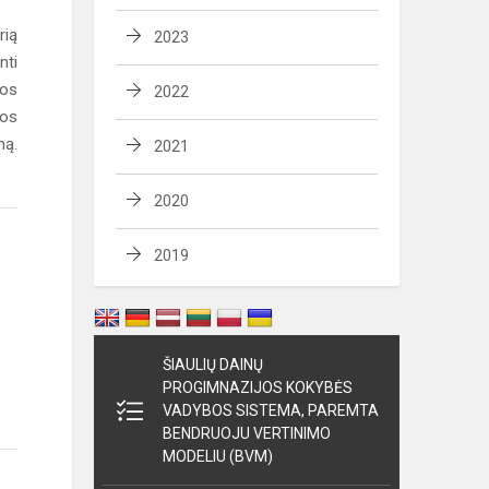
rią
2023
nti
tos
2022
jos
mą.
2021
2020
2019
ŠIAULIŲ DAINŲ
PROGIMNAZIJOS KOKYBĖS
VADYBOS SISTEMA, PAREMTA
BENDRUOJU VERTINIMO
MODELIU (BVM)