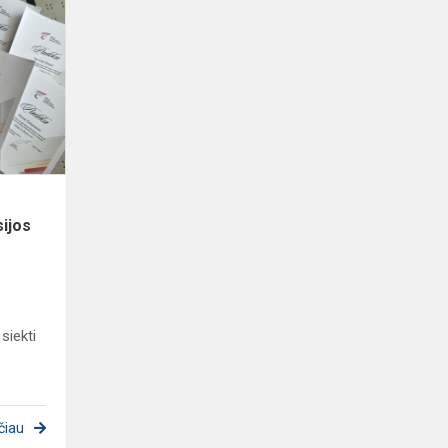
Kūrybinių
darbų
konkursas „Žengiu
profesijos
link“
ijos
siekti
čiau