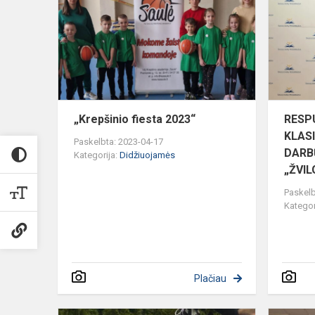
2023“
„Krepšinio fiesta 2023“
RESPU
KLASI
Paskelbta: 2023-04-17
DARB
Kategorija:
Didžiuojamės
„ŽVIL
Paskelb
Kategor
Plačiau