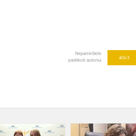
Nepamirškite
3
AČIŪ
padėkoti autoriui
RESPUBLIKINIO
PRADINIŲ