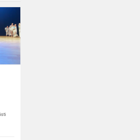
„Kosmėja“
džiugina
savo
pasiekimais
isti