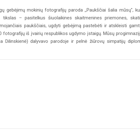
ų gebėjimų mokinių fotografijų paroda ,,Paukščiai šalia mūsų", ku
 tikslas – pasitelkus šiuolaikines skaitmenines priemones, skati
mojančiais paukščiais, ugdyti gebėjimą pastebėti ir atskleisti gam
0 fotografijų iš įvairių respublikos ugdymo įstaigų. Mūsų progimnazi
Dilinskienė) dalyvavo parodoje ir pelnė žiūrovų simpatijų diplo