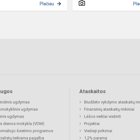
Plačiau
Pla
augos
Ataskaitos
indinis ugdymas
Biudžeto vykdymo ataskaitų rin
šmokyklinis ugdymas
Finansinių ataskaitų rinkiniai
inis ugdymas
Lėšos veiklai viešinti
s dienos mokykla (VDM)
Projektai
rmaliojo švietimo programos
Viešieji pirkimai
ialistų teikiama pagalba
1,2% parama