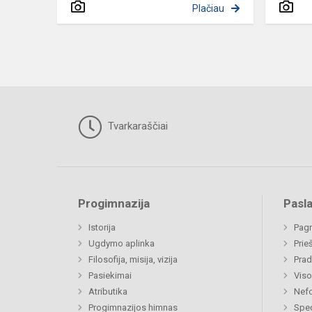
Plačiau
Tvarkaraščiai
Progimnazija
Pasl
Istorija
Pagr
Ugdymo aplinka
Prie
Filosofija, misija, vizija
Prad
Pasiekimai
Viso
Atributika
Nefo
Progimnazijos himnas
Spec