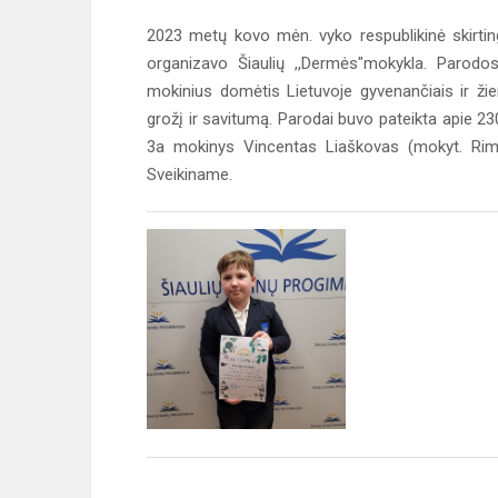
2023 metų kovo mėn. vyko respublikinė skirting
organizavo Šiaulių ,,Dermės"mokykla. Parodos
mokinius domėtis Lietuvoje gyvenančiais ir žie
grožį ir savitumą. Parodai buvo pateikta apie 23
3a mokinys Vincentas Liaškovas (mokyt. Rima 
Sveikiname.