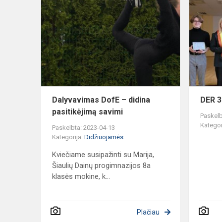
Dalyvavima
DofE
–
didina
pasitikėjimą
savimi
Dalyvavimas DofE – didina
DER 3
pasitikėjimą savimi
Paskelb
Kategor
Paskelbta: 2023-04-13
Kategorija:
Didžiuojamės
Kviečiame susipažinti su Marija,
Šiaulių Dainų progimnazijos 8a
klasės mokine, k...
Plačiau