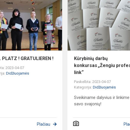
s
DER
3.
PLATZ
!
GRATULIEREN
!
. PLATZ ! GRATULIEREN !
Kūrybinių darbų
konkursas „Žengiu profes
ta: 2023-04-07
link“
ija:
Didžiuojamės
Paskelbta: 2023-04-07
Kategorija:
Didžiuojamės
Sveikiname dalyvius ir linkime 
savo svajonių!
Plačiau
Pla