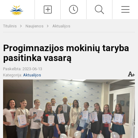
Paieška
Men
Titulinis
Naujienos
Aktualijos
Progimnazijos mokinių taryba
pasitinka vasarą
Paskelbta: 2023-06-13
Kategorija:
Aktualijos