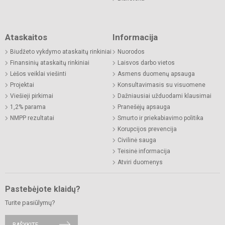
Ataskaitos
Informacija
Biudžeto vykdymo ataskaitų rinkiniai
Nuorodos
Finansinių ataskaitų rinkiniai
Laisvos darbo vietos
Lėšos veiklai viešinti
Asmens duomenų apsauga
Projektai
Konsultavimasis su visuomene
Viešieji pirkimai
Dažniausiai užduodami klausimai
1,2% parama
Pranešėjų apsauga
NMPP rezultatai
Smurto ir priekabiavimo politika
Korupcijos prevencija
Civilinė sauga
Teisinė informacija
Atviri duomenys
Pastebėjote klaidų?
Turite pasiūlymų?
RAŠYKITE