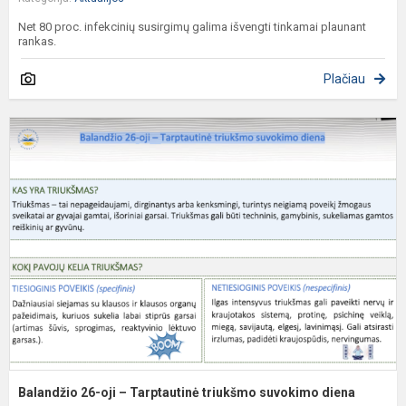
Net 80 proc. infekcinių susirgimų galima išvengti tinkamai plaunant
rankas.
Plačiau
B
2
oj
–
T
t
s
d
Balandžio 26-oji – Tarptautinė triukšmo suvokimo diena