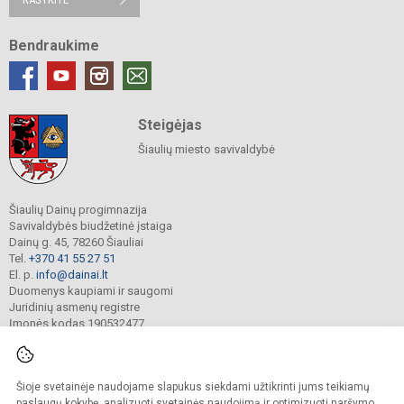
Bendraukime
Steigėjas
Šiaulių miesto savivaldybė
Šiaulių Dainų progimnazija
Savivaldybės biudžetinė įstaiga
Dainų g. 45, 78260 Šiauliai
Tel.
+370 41 55 27 51
El. p.
info@dainai.lt
Duomenys kaupiami ir saugomi
Juridinių asmenų registre
Įmonės kodas 190532477
Šioje svetainėje naudojame slapukus siekdami užtikrinti jums teikiamų
© 2023. Šiaulių Dainų progimnazija. Visos teisės saugomos.
Kopijuoti turinį be raštiško gimnazijos sutikimo griežtai draudžiama.
paslaugų kokybę, analizuoti svetainės naudojimą ir optimizuoti naršymo