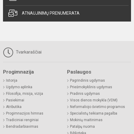
ATNAUJINIMŲ PRENUMERATA
Tvarkaraščiai
Progimnazija
Paslaugos
Istorija
Pagrindinis ugdymas
Ugdymo aplinka
Priešmokyklinis ugdymas
Filosofija, misija, vizija
Pradinis ugdymas
Pasiekimai
Visos dienos mokykla (VDM)
Atributika
Neformaliojo švietimo programos
Progimnazijos himnas
Specialistų teikiama pagalba
Tradiciniai renginiai
Mokinių maitinimas
Bendradarbiavimas
Patalpų nuoma
Biblioteka