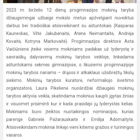
2023 m. birželio 12 dieną progimnazijos mokinių taryba
džiaugsmingai užbaigė mokslo metus apžvelgiant nuveiktus
darbus bei tradiciškai atsisveikinant su aštuntokais (Kasparas
Kauneckas, Viltė Jakubėnaitė, Atėnė Neimantaitė, Andrėja
Kovaitė, Kotryna Markovaitė). Progimnazijos direktorė Asta
Vaičiūnienė įteikė visiems mokiniams padėkas už lyderystę ir
saviraiškų dalyvavimą mokinių tarybos veikloje, linkėdama
aštuntokams sėkmės gimnazijose, o likusiems progimnazijoje
mokinių tarybos nariams – drąsos ir atkaklaus užsibrėžtų tikslų
siekimo. Mokinių tarybos kuratorė, neformaliojo švietimo
organizatorė, Laura Pikelienė nuoširdžiai džiaugėsi mokinių
tarybos aktyvia veikla, skatindama mokinius kaupti įgytas žinias
ir visuomet prisiminti kur ir kada prasidėjo jų lyderystės kelias.
Mokiniams buvo įteiktos nuotaikingos nominacijos, kurias
parengė Gabrielė Pažarauskaitė ir Emilija Adomaitytė.
Atsisveikindami mokiniai linkėjo vieni kitiems gražios ir turiningos
vasaros.