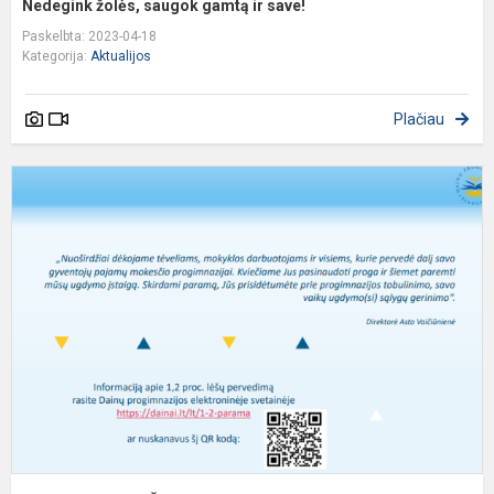
Nedegink žolės, saugok gamtą ir save!
Paskelbta: 2023-04-18
Kategorija:
Aktualijos
Plačiau
1
p
p
Š
D
p