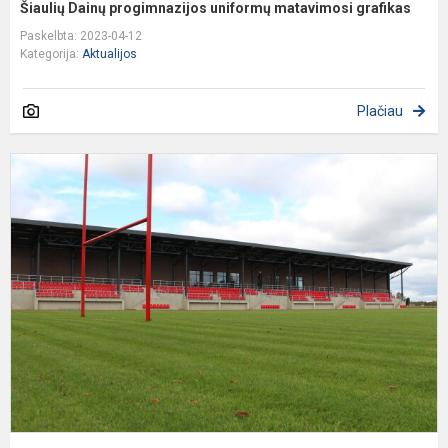
Šiaulių Dainų progimnazijos uniformų matavimosi grafikas
Paskelbta: 2023-04-12
Kategorija:
Aktualijos
Plačiau
D
d
a
p
s
Š
r