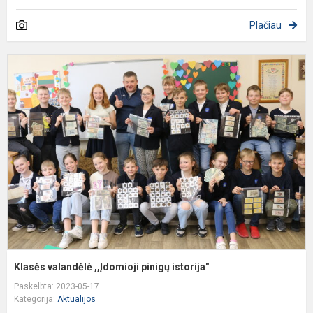
Plačiau
K
v
,
p
i
Klasės valandėlė ,,Įdomioji pinigų istorija"
Paskelbta: 2023-05-17
Kategorija:
Aktualijos