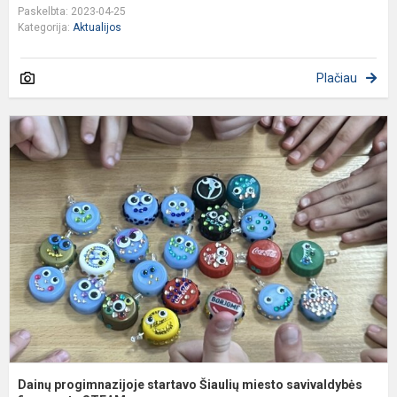
Paskelbta: 2023-04-25
Kategorija:
Aktualijos
Plačiau
D
p
s
Š
m
s
f.
Dainų progimnazijoje startavo Šiaulių miesto savivaldybės