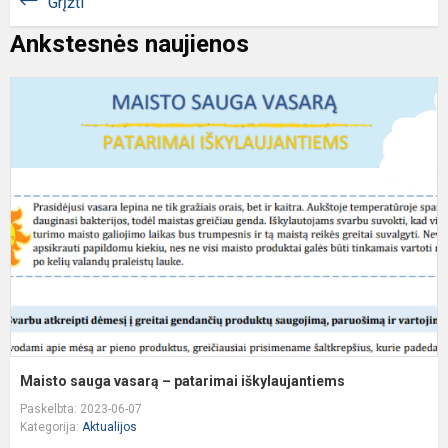
Grįžti
Ankstesnės naujienos
M
s
v
–
p
i
Maisto sauga vasarą – patarimai iškylaujantiems
Paskelbta: 2023-06-07
Kategorija:
Aktualijos