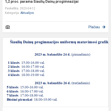
1,2 proc. parama Šiaulių Dainų progimnazijai
Paskelbta: 2023-04-12
Kategorija:
Aktualijos
Plačiau
Š
D
p
u
m
g