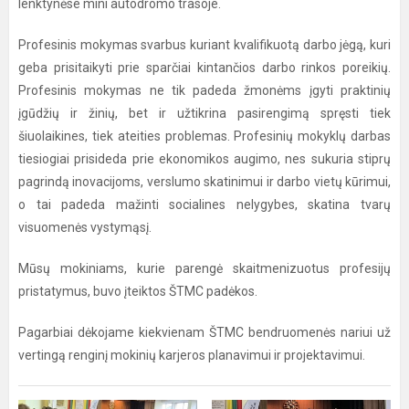
lenktynėse mini autodromo trasoje.
Profesinis mokymas svarbus kuriant kvalifikuotą darbo jėgą, kuri
geba prisitaikyti prie sparčiai kintančios darbo rinkos poreikių.
Profesinis mokymas ne tik padeda žmonėms įgyti praktinių
įgūdžių ir žinių, bet ir užtikrina pasirengimą spręsti tiek
šiuolaikines, tiek ateities problemas. Profesinių mokyklų darbas
tiesiogiai prisideda prie ekonomikos augimo, nes sukuria stiprų
pagrindą inovacijoms, verslumo skatinimui ir darbo vietų kūrimui,
o tai padeda mažinti socialines nelygybes, skatina tvarų
visuomenės vystymąsį.
Mūsų mokiniams, kurie parengė skaitmenizuotus profesijų
pristatymus, buvo įteiktos ŠTMC padėkos.
Pagarbiai dėkojame kiekvienam ŠTMC bendruomenės nariui už
vertingą renginį mokinių karjeros planavimui ir projektavimui.