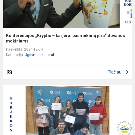
Konferencijos „Kryptis – karjera: pasirinkimų jūra“ dovanos
mokiniams
Paskelbta: 2024-12-04
Kategorija:
Ugdymas karjerai
Plačiau
D
k
V
d