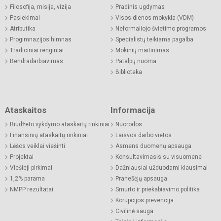
Filosofija, misija, vizija
Pradinis ugdymas
Pasiekimai
Visos dienos mokykla (VDM)
Atributika
Neformaliojo švietimo programos
Progimnazijos himnas
Specialistų teikiama pagalba
Tradiciniai renginiai
Mokinių maitinimas
Bendradarbiavimas
Patalpų nuoma
Biblioteka
Ataskaitos
Informacija
Biudžeto vykdymo ataskaitų rinkiniai
Nuorodos
Finansinių ataskaitų rinkiniai
Laisvos darbo vietos
Lėšos veiklai viešinti
Asmens duomenų apsauga
Projektai
Konsultavimasis su visuomene
Viešieji pirkimai
Dažniausiai užduodami klausimai
1,2% parama
Pranešėjų apsauga
NMPP rezultatai
Smurto ir priekabiavimo politika
Korupcijos prevencija
Civilinė sauga