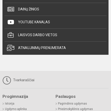
DAINŲ ŽINIOS
YOUTUBE KANALAS
LAISVOS DARBO VIETOS
ATNAUJINIMŲ PRENUMERATA
Tvarkaraščiai
Progimnazija
Paslaugos
Istorija
Pagrindinis ugdymas
Ugdymo aplinka
Priešmokyklinis ugdymas