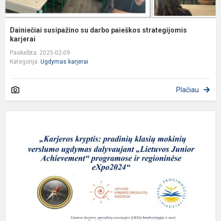
Dainiečiai susipažino su darbo paieškos strategijomis
karjerai
Paskelbta: 2025-02-09
Kategorija:
Ugdymas karjerai
Plačiau
K
k
p
k
m
v
u