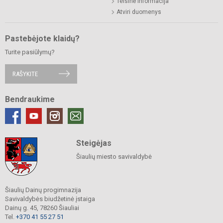
Teisinė informacija
Atviri duomenys
Pastebėjote klaidų?
Turite pasiūlymų?
RAŠYKITE
Bendraukime
Steigėjas
Šiaulių miesto savivaldybė
Šiaulių Dainų progimnazija
Savivaldybės biudžetinė įstaiga
Dainų g. 45, 78260 Šiauliai
Tel.
+370 41 55 27 51