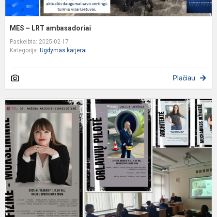
MES – LRT ambasadoriai
Paskelbta: 2025-02-17
Kategorija:
Ugdymas karjerai
Plačiau
D
i
i
p
„