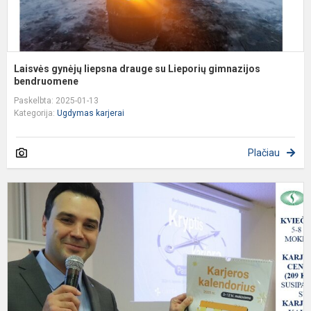
Laisvės gynėjų liepsna drauge su Lieporių gimnazijos
bendruomene
Paskelbta: 2025-01-13
Kategorija:
Ugdymas karjerai
Plačiau
K
„
–
k
p
j
d