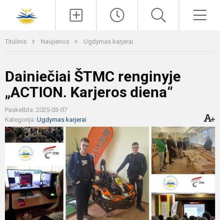
Paieška
Men
Titulinis
Naujienos
Ugdymas karjerai
Dainiečiai ŠTMC renginyje
„ACTION. Karjeros diena“
Paskelbta: 2025-03-07
Kategorija:
Ugdymas karjerai