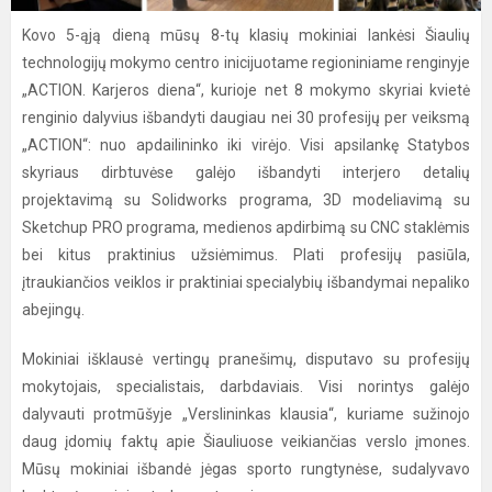
Kovo 5-ąją dieną mūsų 8-tų klasių mokiniai lankėsi Šiaulių
technologijų mokymo centro inicijuotame regioniniame renginyje
„ACTION. Karjeros diena“, kurioje net 8 mokymo skyriai kvietė
renginio dalyvius išbandyti daugiau nei 30 profesijų per veiksmą
„ACTION“: nuo apdailininko iki virėjo. Visi apsilankę Statybos
skyriaus dirbtuvėse galėjo išbandyti interjero detalių
projektavimą su Solidworks programa, 3D modeliavimą su
Sketchup PRO programa, medienos apdirbimą su CNC staklėmis
bei kitus praktinius užsiėmimus. Plati profesijų pasiūla,
įtraukiančios veiklos ir praktiniai specialybių išbandymai nepaliko
abejingų.
Mokiniai išklausė vertingų pranešimų, disputavo su profesijų
mokytojais, specialistais, darbdaviais. Visi norintys galėjo
dalyvauti protmūšyje „Verslininkas klausia“, kuriame sužinojo
daug įdomių faktų apie Šiauliuose veikiančias verslo įmones.
Mūsų mokiniai išbandė jėgas sporto rungtynėse, sudalyvavo