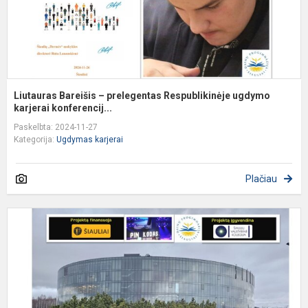
Liutauras Bareišis – prelegentas Respublikinėje ugdymo
karjerai konferencij...
Paskelbta: 2024-11-27
Kategorija:
Ugdymas karjerai
Plačiau
I
p
k
e
t
Š