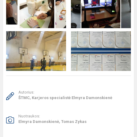
Autorius:
ŠTMC, Karjeros specialistė Elmyra Damonskienė
Nuotraukos:
Elmyra Damonskienė, Tomas Zykas