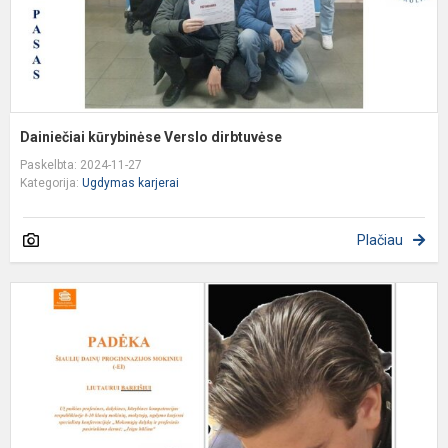
Dainiečiai kūrybinėse Verslo dirbtuvėse
Paskelbta: 2024-11-27
Kategorija:
Ugdymas karjerai
Plačiau
L
B
–
p
R
u
ka