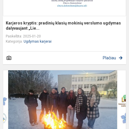
Karjeros kryptis: pradinių klasių mokinių verslumo ugdymas
dalyvaujant „Lie...
Paskelbta: 2025-01-20
Kategorija:
Ugdymas karjerai
Plačiau
L
g
l
d
s
L
g
b