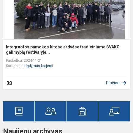
g
Integruotos pamokos kitose erdvėse tradiciniame ŠVAKO
galimybių festivalyje...
Paskelbta: 2024-11-21
Kategorija:
Ugdymas karjerai
Plačiau
Naujienų archyvas