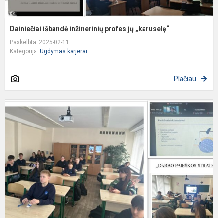
Dainiečiai išbandė inžinerinių profesijų „karuselę“
Paskelbta: 2025-02-11
Kategorija:
Ugdymas karjerai
Plačiau
D
s
s
d
p
s
ka