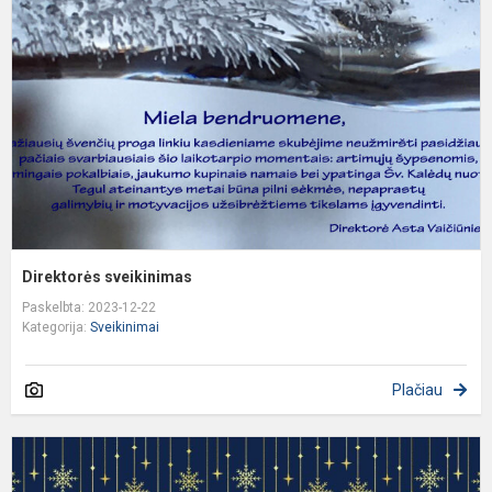
Direktorės sveikinimas
Paskelbta: 2023-12-22
Kategorija:
Sveikinimai
Plačiau
S