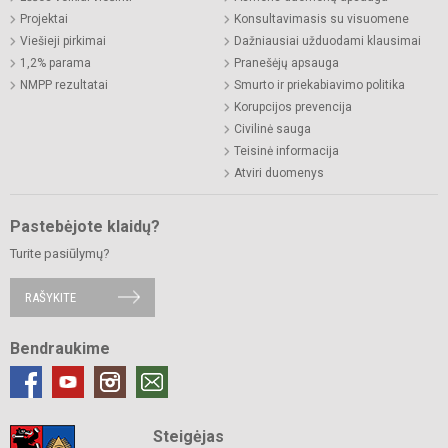
Projektai
Konsultavimasis su visuomene
Viešieji pirkimai
Dažniausiai užduodami klausimai
1,2% parama
Pranešėjų apsauga
NMPP rezultatai
Smurto ir priekabiavimo politika
Korupcijos prevencija
Civilinė sauga
Teisinė informacija
Atviri duomenys
Pastebėjote klaidų?
Turite pasiūlymų?
RAŠYKITE
Bendraukime
Steigėjas