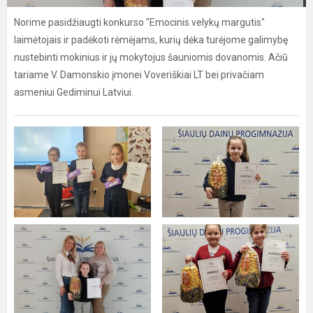
Norime pasidžiaugti konkurso "Emocinis velykų margutis"
laimėtojais ir padėkoti rėmėjams, kurių dėka turėjome galimybę
nustebinti mokinius ir jų mokytojus šauniomis dovanomis. Ačiū
tariame V. Damonskio įmonei Voveriškiai LT bei privačiam
asmeniui Gediminui Latviui.