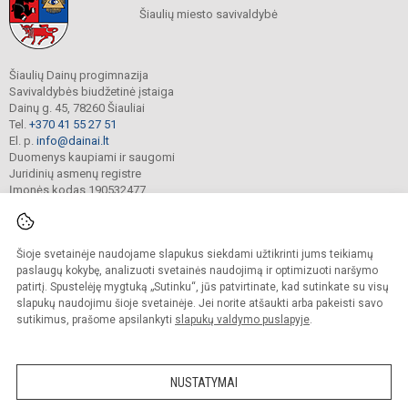
Šiaulių miesto savivaldybė
Šiaulių Dainų progimnazija
Savivaldybės biudžetinė įstaiga
Dainų g. 45, 78260 Šiauliai
Tel.
+370 41 55 27 51
El. p.
info@dainai.lt
Duomenys kaupiami ir saugomi
Juridinių asmenų registre
Įmonės kodas 190532477
Šioje svetainėje naudojame slapukus siekdami užtikrinti jums teikiamų
© 2023. Šiaulių Dainų progimnazija. Visos teisės saugomos.
Kopijuoti turinį be raštiško gimnazijos sutikimo griežtai draudžiama.
paslaugų kokybę, analizuoti svetainės naudojimą ir optimizuoti naršymo
patirtį. Spustelėję mygtuką „Sutinku“, jūs patvirtinate, kad sutinkate su visų
Prieinamumo paraiška
Slapukų politika
slapukų naudojimu šioje svetainėje. Jei norite atšaukti arba pakeisti savo
sutikimus, prašome apsilankyti
slapukų valdymo puslapyje
.
Sumanus būdas atnaujinti
mokyklos interneto
svetainę
NUSTATYMAI