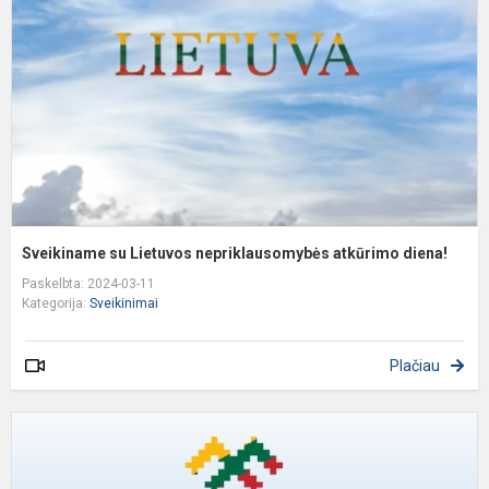
n
a
d
Sveikiname su Lietuvos nepriklausomybės atkūrimo diena!
Paskelbta: 2024-03-11
Kategorija:
Sveikinimai
Plačiau
S
V
1