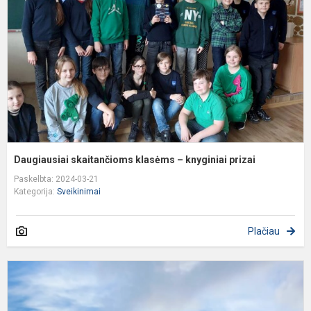
–
k
p
Daugiausiai skaitančioms klasėms – knyginiai prizai
Paskelbta: 2024-03-21
Kategorija:
Sveikinimai
Plačiau
S
s
L