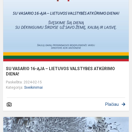
Ą
–
L
V
A
D
SU VASARIO 16-ĄJA – LIETUVOS VALSTYBĖS ATKŪRIMO
DIENA!
Paskelbta: 2024-02-15
Kategorija:
Sveikinimai
Plačiau
D
s