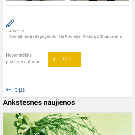
Autorius:
Socialinės pedagogės Jūratė Pocienė, Viktorija Stumbrienė
Nepamirškite
4
AČIŪ
padėkoti autoriui
Grįžti
Ankstesnės naujienos
D
s