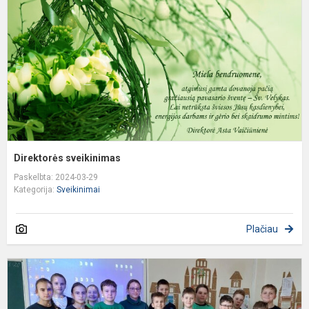
Direktorės sveikinimas
Paskelbta: 2024-03-29
Kategorija:
Sveikinimai
Plačiau
D
s
k