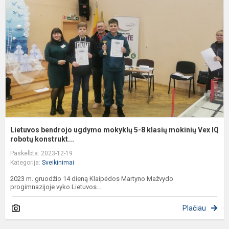
u
m
5
8
k
m
V
IQ
Lietuvos bendrojo ugdymo mokyklų 5-8 klasių mokinių Vex IQ
robotų konstrukt...
Paskelbta: 2023-12-19
Kategorija:
Sveikinimai
2023 m. gruodžio 14 dieną Klaipėdos Martyno Mažvydo
progimnazijoje vyko Lietuvos...
Plačiau