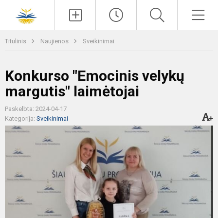
Paieška
Men
Titulinis
Naujienos
Sveikinimai
Konkurso "Emocinis velykų
margutis" laimėtojai
Paskelbta: 2024-04-17
Kategorija:
Sveikinimai