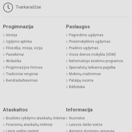
Tvarkaraščiai
Progimnazija
Paslaugos
Istorija
Pagrindinis ugdymas
Ugdymo aplinka
Priešmokyklinis ugdymas
Filosofija, misija, vizija
Pradinis ugdymas
Pasiekimai
Visos dienos mokykla (VDM)
Atributika
Neformaliojo švietimo programos
Progimnazijos himnas
Specialistų teikiama pagalba
Tradiciniai renginiai
Mokinių maitinimas
Bendradarbiavimas
Patalpų nuoma
Biblioteka
Ataskaitos
Informacija
Biudžeto vykdymo ataskaitų rinkiniai
Nuorodos
Finansinių ataskaitų rinkiniai
Laisvos darbo vietos
Lėšos veiklai viešinti
Asmens duomenų apsauga