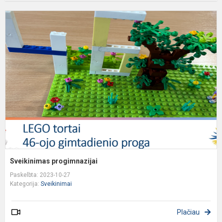
S
p
Sveikinimas progimnazijai
Paskelbta: 2023-10-27
Kategorija:
Sveikinimai
Plačiau