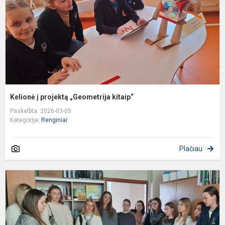
Kelionė į projektą „Geometrija kitaip“
Paskelbta: 2026-03-05
Kategorija:
Renginiai
Plačiau
M
d
s
V
Š