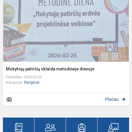
m
d
Mokytojų patirčių sklaida metodinėje dienoje
Paskelbta: 2026-02-26
Kategorija:
Renginiai
Plačiau