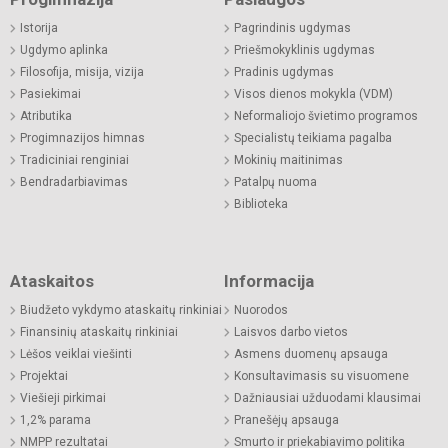
Istorija
Pagrindinis ugdymas
Ugdymo aplinka
Priešmokyklinis ugdymas
Filosofija, misija, vizija
Pradinis ugdymas
Pasiekimai
Visos dienos mokykla (VDM)
Atributika
Neformaliojo švietimo programos
Progimnazijos himnas
Specialistų teikiama pagalba
Tradiciniai renginiai
Mokinių maitinimas
Bendradarbiavimas
Patalpų nuoma
Biblioteka
Ataskaitos
Informacija
Biudžeto vykdymo ataskaitų rinkiniai
Nuorodos
Finansinių ataskaitų rinkiniai
Laisvos darbo vietos
Lėšos veiklai viešinti
Asmens duomenų apsauga
Projektai
Konsultavimasis su visuomene
Viešieji pirkimai
Dažniausiai užduodami klausimai
1,2% parama
Pranešėjų apsauga
NMPP rezultatai
Smurto ir priekabiavimo politika