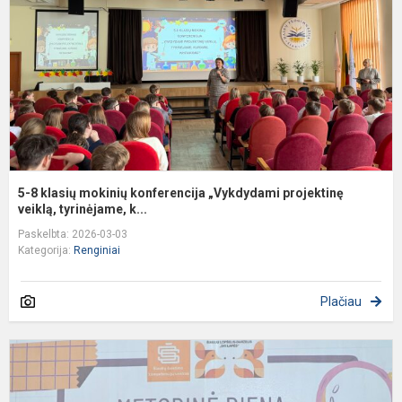
k
„
p
ve
5-8 klasių mokinių konferencija „Vykdydami projektinę
veiklą, tyrinėjame, k...
Paskelbta: 2026-03-03
Kategorija:
Renginiai
Plačiau
M
p
s