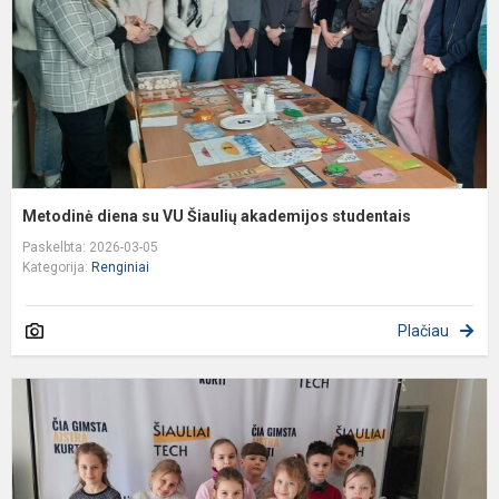
a
s
Metodinė diena su VU Šiaulių akademijos studentais
Paskelbta: 2026-03-05
Kategorija:
Renginiai
Plačiau
P
2
g
u
e