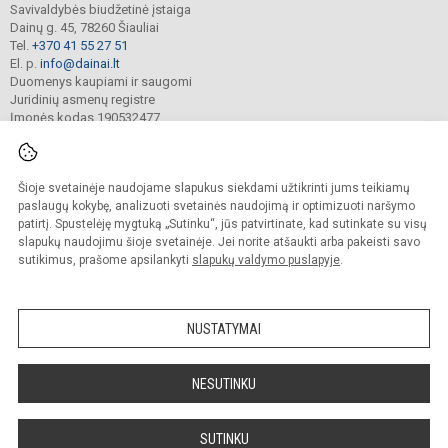
Savivaldybės biudžetinė įstaiga
Dainų g. 45, 78260 Šiauliai
Tel.
+370 41 55 27 51
El. p.
info@dainai.lt
Duomenys kaupiami ir saugomi
Juridinių asmenų registre
Įmonės kodas 190532477
Šioje svetainėje naudojame slapukus siekdami užtikrinti jums teikiamų
© 2023. Šiaulių Dainų progimnazija. Visos teisės saugomos.
Kopijuoti turinį be raštiško gimnazijos sutikimo griežtai draudžiama.
paslaugų kokybę, analizuoti svetainės naudojimą ir optimizuoti naršymo
patirtį. Spustelėję mygtuką „Sutinku“, jūs patvirtinate, kad sutinkate su visų
Prieinamumo paraiška
Slapukų politika
slapukų naudojimu šioje svetainėje. Jei norite atšaukti arba pakeisti savo
sutikimus, prašome apsilankyti
slapukų valdymo puslapyje
.
Sumanus būdas atnaujinti
mokyklos interneto
svetainę
NUSTATYMAI
NESUTINKU
SUTINKU