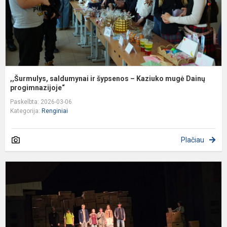
m
D
pr
,,Šurmulys, saldumynai ir šypsenos – Kaziuko mugė Dainų
progimnazijoje“
Paskelbta: 2026-03-06
Kategorija:
Renginiai
Plačiau
M
s
s
„
B