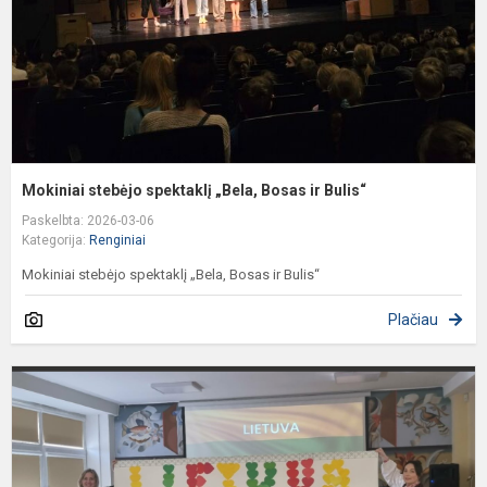
ir
B
Mokiniai stebėjo spektaklį „Bela, Bosas ir Bulis“
Paskelbta: 2026-03-06
Kategorija:
Renginiai
Mokiniai stebėjo spektaklį „Bela, Bosas ir Bulis“
Plačiau
,
v
š