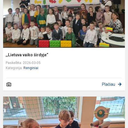
,,Lietuva vaiko širdyje“
Paskelbta: 2026-03-05
Kategorija:
Renginiai
Plačiau
K
į
p
„
k