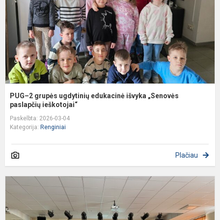
i
„
p
PUG–2 grupės ugdytinių edukacinė išvyka „Senovės
paslapčių ieškotojai“
Paskelbta: 2026-03-04
Kategorija:
Renginiai
Plačiau
5
8
k
m