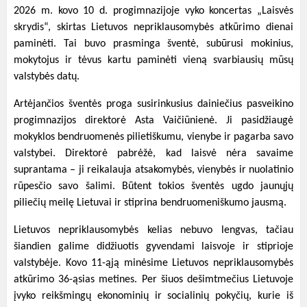
2026 m. kovo 10 d. progimnazijoje vyko koncertas „Laisvės
skrydis“, skirtas Lietuvos nepriklausomybės atkūrimo dienai
paminėti. Tai buvo prasminga šventė, subūrusi mokinius,
mokytojus ir tėvus kartu paminėti vieną svarbiausių mūsų
valstybės datų.
Artėjančios šventės proga susirinkusius dainiečius pasveikino
progimnazijos direktorė Asta Vaičiūnienė. Ji pasidžiaugė
mokyklos bendruomenės pilietiškumu, vienybe ir pagarba savo
valstybei. Direktorė pabrėžė, kad laisvė nėra savaime
suprantama – ji reikalauja atsakomybės, vienybės ir nuolatinio
rūpesčio savo šalimi. Būtent tokios šventės ugdo jaunųjų
piliečių meilę Lietuvai ir stiprina bendruomeniškumo jausmą.
Lietuvos nepriklausomybės kelias nebuvo lengvas, tačiau
šiandien galime didžiuotis gyvendami laisvoje ir stiprioje
valstybėje. Kovo 11-ąją minėsime Lietuvos nepriklausomybės
atkūrimo 36-ąsias metines. Per šiuos dešimtmečius Lietuvoje
įvyko reikšmingų ekonominių ir socialinių pokyčių, kurie iš