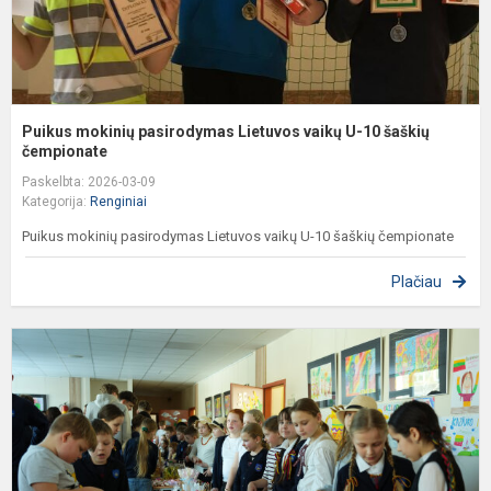
č
Puikus mokinių pasirodymas Lietuvos vaikų U-10 šaškių
čempionate
Paskelbta: 2026-03-09
Kategorija:
Renginiai
Puikus mokinių pasirodymas Lietuvos vaikų U-10 šaškių čempionate
Plačiau
,
s
ir
š
–
K