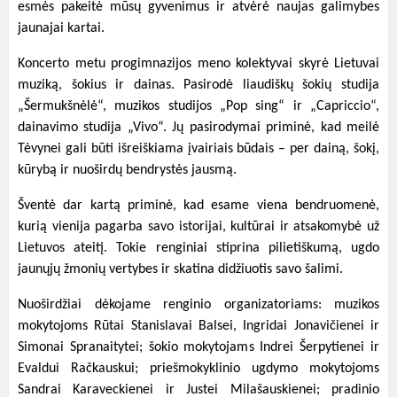
esmės pakeitė mūsų gyvenimus ir atvėrė naujas galimybes
jaunajai kartai.
Koncerto metu progimnazijos meno kolektyvai skyrė Lietuvai
muziką, šokius ir dainas. Pasirodė liaudiškų šokių studija
„Šermukšnėlė“, muzikos studijos „Pop sing“ ir „Capriccio“,
dainavimo studija „Vivo“. Jų pasirodymai priminė, kad meilė
Tėvynei gali būti išreiškiama įvairiais būdais – per dainą, šokį,
kūrybą ir nuoširdų bendrystės jausmą.
Šventė dar kartą priminė, kad esame viena bendruomenė,
kurią vienija pagarba savo istorijai, kultūrai ir atsakomybė už
Lietuvos ateitį. Tokie renginiai stiprina pilietiškumą, ugdo
jaunųjų žmonių vertybes ir skatina didžiuotis savo šalimi.
Nuoširdžiai dėkojame renginio organizatoriams: muzikos
mokytojoms Rūtai Stanislavai Balsei, Ingridai Jonavičienei ir
Simonai Spranaitytei; šokio mokytojams Indrei Šerpytienei ir
Evaldui Račkauskui; priešmokyklinio ugdymo mokytojoms
Sandrai Karaveckienei ir Justei Milašauskienei; pradinio