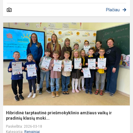
Plačiau
H
t
p
a
v
ir
p
Hibridinė tarptautinė priešmokyklinio amžiaus vaikų ir
pradinių klasių moki...
Paskelbta: 2026-03-18
Kategorija:
Renginiai