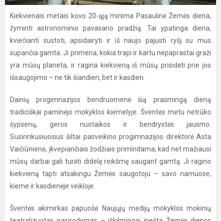
Kiekvienais metais kovo 20-ąją minima Pasaulinė Žemės diena,
žyminti astronominio pavasario pradžią. Tai ypatinga diena,
kviečianti sustoti, apsidairyti ir iš naujo pajusti ryšį su mus
supančia gamta. Ji primena, kokia trapi ir kartu nepaprastai graži
yra mūsų planeta, ir ragina kiekvieną iš mūsų prisidėti prie jos
išsaugojimo – ne tik šiandien, bet ir kasdien.
Dainių progimnazijos bendruomenė šią prasmingą dieną
tradiciškai paminėjo mokyklos kiemelyje. Šventės metu netrūko
šypsenų, geros nuotaikos ir bendrystės jausmo.
Susirinkusiuosius šiltai pasveikino progimnazijos direktorė Asta
Vaičiūnienė, įkvepiančiais žodžiais primindama, kad net mažiausi
mūsų darbai gali turėti didelę reikšmę saugant gamtą. Ji ragino
kiekvieną tapti atsakingu Žemės saugotoju – savo namuose,
kieme ir kasdienėje veikloje.
Šventės akimirkas papuošė Naujųjų medijų mokyklos mokinių
teatralizuotas pasirodymas – iškilmingai įnešta Žemės dienos