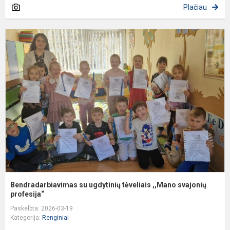
Plačiau
B
s
u
t
,
s
pr
Bendradarbiavimas su ugdytinių tėveliais ,,Mano svajonių
profesija“
Paskelbta: 2026-03-19
Kategorija:
Renginiai