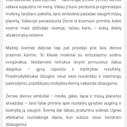
vėliava sujaudino ne vieną. Vėliau ji buvo perduota progimnazijos
mokinių tarybai ir pakelta, tarsi simbolinis pažadas saugoti mūsų
planetą. Vėliavoje pavaizduota Žemė iš kosmoso priminė, kokie
esame maži didžiulėje visatoje, tačiau kartu – kokią didelę
atsakomybę nešame.
Mažieji šventės dalyviai taip pat prisidėjo prie šios dienos
prasmės kūrimo. 3c klasės mokiniai su entuziazmu sodino
svogūnėlius, tikėdamiesi netrukus išvysti pirmuosius žalius
daigelius – gyvą rūpesčio ir kantrybės rezultatą.
Priešmokyklinukai džiugino visus savo nuoširdžiu ir žaismingu
pasirodymu, pripildžiusiu mokyklos kiemą vaikystės džiaugsmo.
Žemės dienos simboliai – medis, gėlės, lapai ir mūsų planetos
atvaizdas – tarsi tyliai priminė apie nuolatinį gyvybės augimą ir
būtinybę ją saugoti. Šventę dar labiau praturtino solistės Ugnės
atliekama nuotaikinga daina, kuri subūrė visus bendram
džiaugsmui.