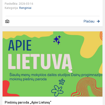
Paskelbta: 2026-03-16
Kategorija:
Renginiai
Plačiau
P
p
„
L
Piešinių paroda „Apie Lietuvą“