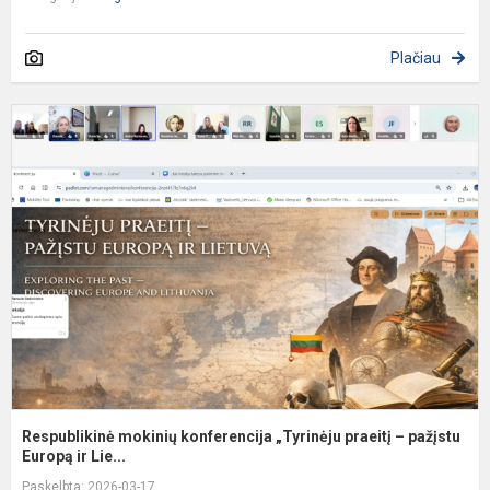
Plačiau
R
m
k
„
p
–
p
Respublikinė mokinių konferencija „Tyrinėju praeitį – pažįstu
Europą ir Lie...
Paskelbta: 2026-03-17