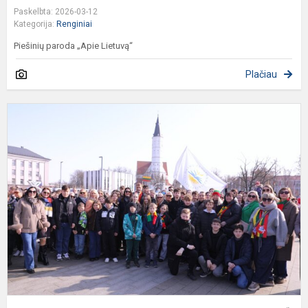
Paskelbta: 2026-03-12
Kategorija:
Renginiai
Piešinių paroda „Apie Lietuvą“
Plačiau
D
d
T
ž
„
m
š