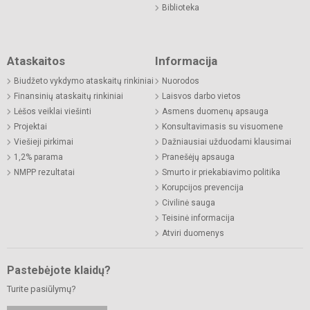
Biblioteka
Ataskaitos
Informacija
Biudžeto vykdymo ataskaitų rinkiniai
Nuorodos
Finansinių ataskaitų rinkiniai
Laisvos darbo vietos
Lėšos veiklai viešinti
Asmens duomenų apsauga
Projektai
Konsultavimasis su visuomene
Viešieji pirkimai
Dažniausiai užduodami klausimai
1,2% parama
Pranešėjų apsauga
NMPP rezultatai
Smurto ir priekabiavimo politika
Korupcijos prevencija
Civilinė sauga
Teisinė informacija
Atviri duomenys
Pastebėjote klaidų?
Turite pasiūlymų?