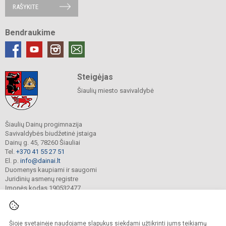
RAŠYKITE
Bendraukime
Steigėjas
Šiaulių miesto savivaldybė
Šiaulių Dainų progimnazija
Savivaldybės biudžetinė įstaiga
Dainų g. 45, 78260 Šiauliai
Tel.
+370 41 55 27 51
El. p.
info@dainai.lt
Duomenys kaupiami ir saugomi
Juridinių asmenų registre
Įmonės kodas 190532477
Šioje svetainėje naudojame slapukus siekdami užtikrinti jums teikiamų
© 2023. Šiaulių Dainų progimnazija. Visos teisės saugomos.