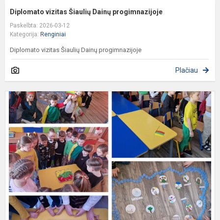
Diplomato vizitas Šiaulių Dainų progimnazijoje
Paskelbta: 2026-03-12
Kategorija:
Renginiai
Diplomato vizitas Šiaulių Dainų progimnazijoje
Plačiau
I
r
„
p
L