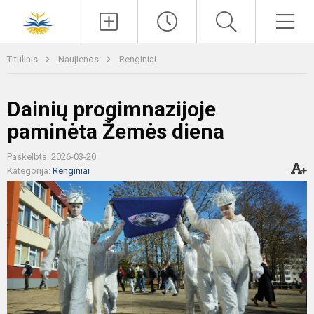
Paieška
Men
Titulinis
Naujienos
Renginiai
Dainių progimnazijoje
paminėta Žemės diena
Paskelbta: 2026-03-20
Kategorija:
Renginiai