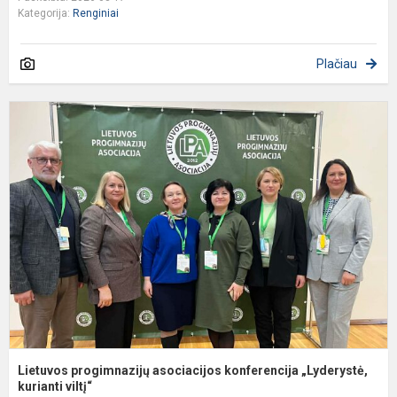
Kategorija:
Renginiai
Plačiau
L
p
a
k
„
Lietuvos progimnazijų asociacijos konferencija „Lyderystė,
kurianti viltį“