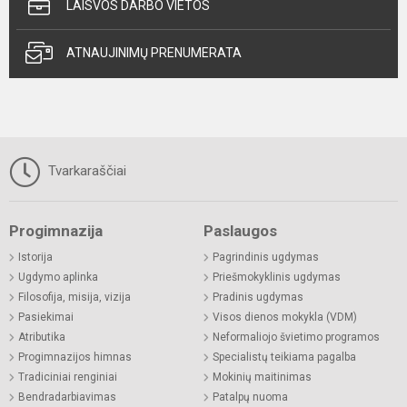
LAISVOS DARBO VIETOS
ATNAUJINIMŲ PRENUMERATA
Tvarkaraščiai
Progimnazija
Paslaugos
Istorija
Pagrindinis ugdymas
Ugdymo aplinka
Priešmokyklinis ugdymas
Filosofija, misija, vizija
Pradinis ugdymas
Pasiekimai
Visos dienos mokykla (VDM)
Atributika
Neformaliojo švietimo programos
Progimnazijos himnas
Specialistų teikiama pagalba
Tradiciniai renginiai
Mokinių maitinimas
Bendradarbiavimas
Patalpų nuoma