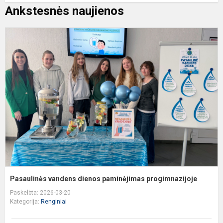
Ankstesnės naujienos
P
v
d
p
p
Pasaulinės vandens dienos paminėjimas progimnazijoje
Paskelbta: 2026-03-20
Kategorija:
Renginiai