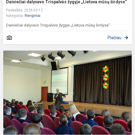
Dainiečiai dalyvavo Trispalvės žygyje „Lietuva mūsų širdyse“
Paskelbta: 2026-03-12
Kategorija:
Renginiai
Dainiečiai dalyvavo Trispalvės žygyje „Lietuva mūsų širdyse“
Plačiau
D
v
Š
D
p