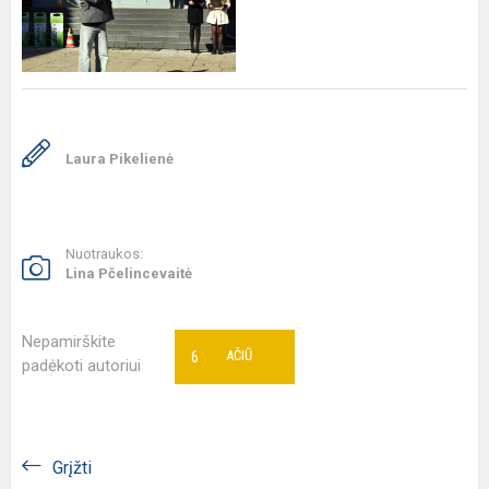
Laura Pikelienė
Nuotraukos:
Lina Pčelincevaitė
Nepamirškite
6
AČIŪ
padėkoti autoriui
Grįžti