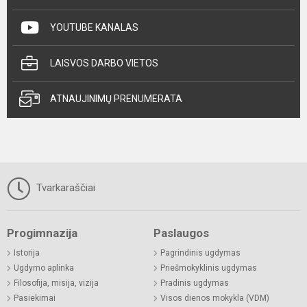
YOUTUBE KANALAS
LAISVOS DARBO VIETOS
ATNAUJINIMŲ PRENUMERATA
Tvarkaraščiai
Progimnazija
Paslaugos
Istorija
Pagrindinis ugdymas
Ugdymo aplinka
Priešmokyklinis ugdymas
Filosofija, misija, vizija
Pradinis ugdymas
Pasiekimai
Visos dienos mokykla (VDM)