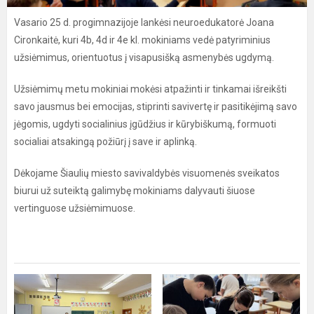
Vasario 25 d. progimnazijoje lankėsi neuroedukatorė Joana
Cironkaitė, kuri 4b, 4d ir 4e kl. mokiniams vedė patyriminius
užsiėmimus, orientuotus į visapusišką asmenybės ugdymą.
Užsiėmimų metu mokiniai mokėsi
atpažinti ir tinkamai išreikšti
savo jausmus bei emocijas, stiprinti savivertę ir pasitikėjimą savo
jėgomis, ugdyti socialinius įgūdžius ir kūrybiškumą, formuoti
socialiai atsakingą požiūrį į save ir aplinką.
Dėkojame Šiaulių miesto savivaldybės visuomenės sveikatos
biurui už suteiktą galimybę mokiniams dalyvauti šiuose
vertinguose užsiėmimuose.