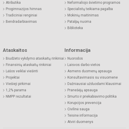
Atributika
Neformaliojo švietimo programos
Progimnazijos himnas
Specialistų teikiama pagalba
Tradiciniai renginiai
Mokinių maitinimas
Bendradarbiavimas
Patalpų nuoma
Biblioteka
Ataskaitos
Informacija
Biudžeto vykdymo ataskaitų rinkiniai
Nuorodos
Finansinių ataskaitų rinkiniai
Laisvos darbo vietos
Lėšos veiklai viešinti
Asmens duomenų apsauga
Projektai
Konsultavimasis su visuomene
Viešieji pirkimai
Dažniausiai užduodami klausimai
1,2% parama
Pranešėjų apsauga
NMPP rezultatai
Smurto ir priekabiavimo politika
Korupcijos prevencija
Civilinė sauga
Teisinė informacija
Atviri duomenys