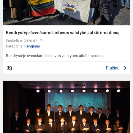
Bendrystėje švenčiame Lietuvos valstybės atkūrimo dieną
Paskelbta: 2026-02-17
Kategorija:
Renginiai
Bendrystėje švenčiame Lietuvos valstybės atkūrimo dieną
Plačiau
S
ž
į
š