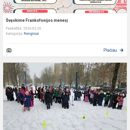
Švęskime Frankofonijos mėnesį
Paskelbta: 2026-02-20
Kategorija:
Renginiai
Plačiau
„
ž
–
d
j
ir
ž
l