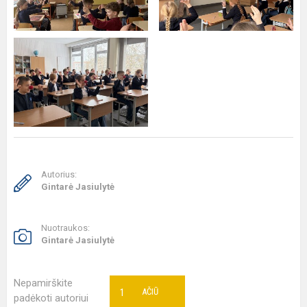
Autorius:
Gintarė Jasiulytė
Nuotraukos:
Gintarė Jasiulytė
Nepamirškite
1
AČIŪ
padėkoti autoriui