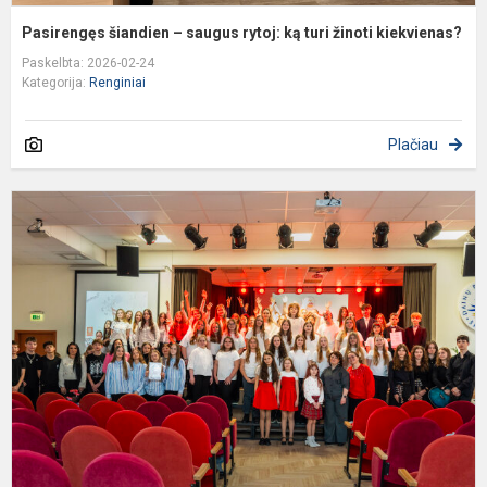
Pasirengęs šiandien – saugus rytoj: ką turi žinoti kiekvienas?
Paskelbta: 2026-02-24
Kategorija:
Renginiai
Plačiau
N
V
r
5
–
8
k
m
d
fe