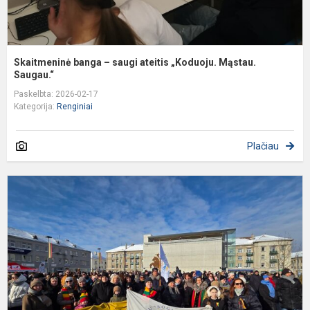
Skaitmeninė banga – saugi ateitis „Koduoju. Mąstau.
Saugau.“
Paskelbta: 2026-02-17
Kategorija:
Renginiai
Plačiau
B
š
L
v
a
d