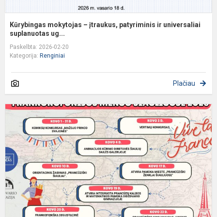
Kūrybingas mokytojas – įtraukus, patyriminis ir universaliai
suplanuotas ug...
Paskelbta: 2026-02-20
Kategorija:
Renginiai
Plačiau
Š
F
m