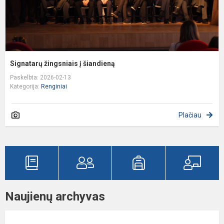
Signatarų žingsniais į šiandieną
Paskelbta: 2026-02-13
Kategorija:
Renginiai
Plačiau
Naujienų archyvas