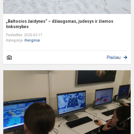
„Baltosios žaidynės“ – džiaugsmas, judesys ir žiemos
linksmybės
Paskelbta: 2026-02-17
Kategorija:
Renginiai
Plačiau
S
b
–
s
a
„
M
S