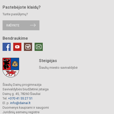
Pastebėjote klaidų?
Turite pasiūlymų?
RAŠYKITE
Bendraukime
Steigėjas
Šiaulių miesto savivaldybė
Šiaulių Dainų progimnazija
Savivaldybės biudžetinė įstaiga
Dainų g. 45, 78260 Šiauliai
Tel.
+370 41 55 27 51
El. p.
info@dainai.lt
Duomenys kaupiami ir saugomi
Juridinių asmenų registre