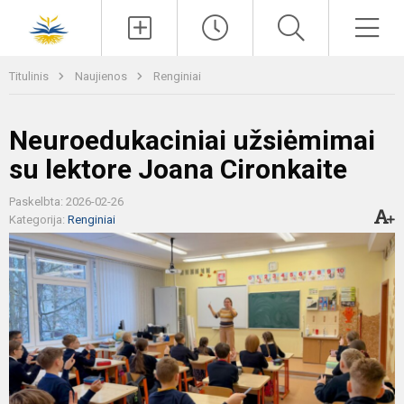
Paieška
Men
Titulinis
Naujienos
Renginiai
Neuroedukaciniai užsiėmimai
su lektore Joana Cironkaite
Paskelbta: 2026-02-26
Kategorija:
Renginiai