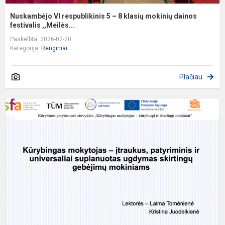
Nuskambėjo VI respublikinis 5 – 8 klasių mokinių dainos
festivalis ,,Meilės...
Paskelbta: 2026-02-20
Kategorija:
Renginiai
Plačiau
K
m
–
į
p
ir
u