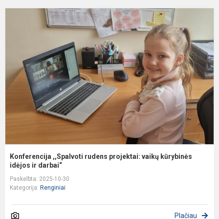
K
,
r
p
v
k
i..
Konferencija ,,Spalvoti rudens projektai: vaikų kūrybinės
idėjos ir darbai“
Paskelbta: 2025-10-30
Kategorija:
Renginiai
Plačiau