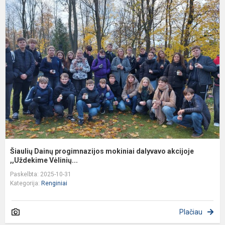
Š
D
p
m
d
a
,,
Šiaulių Dainų progimnazijos mokiniai dalyvavo akcijoje
,,Uždekime Vėlinių...
Paskelbta: 2025-10-31
Kategorija:
Renginiai
Plačiau