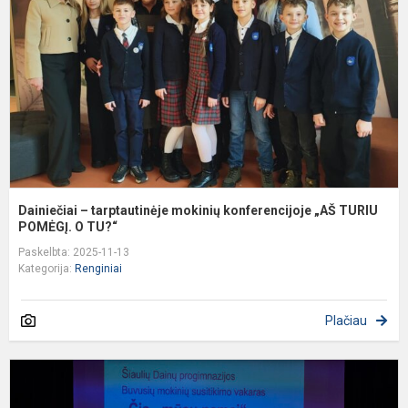
m
k
„
T
Dainiečiai – tarptautinėje mokinių konferencijoje „AŠ TURIU
POMĖGĮ. O TU?“
Paskelbta: 2025-11-13
Kategorija:
Renginiai
Plačiau
Š
D