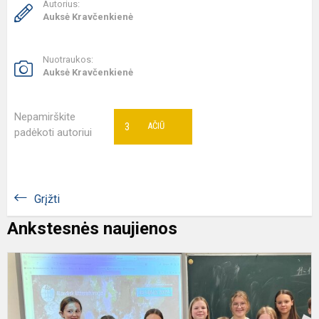
Autorius:
Auksė Kravčenkienė
Nuotraukos:
Auksė Kravčenkienė
Nepamirškite
3
AČIŪ
padėkoti autoriui
Grįžti
Ankstesnės naujienos
„
ž
ir
s