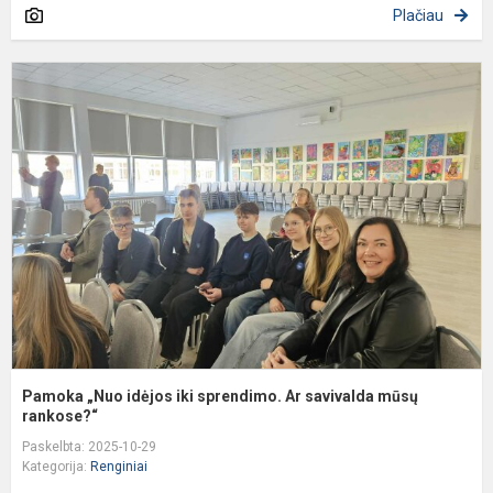
Plačiau
P
„
i
ik
s
A
s
m
r
Pamoka „Nuo idėjos iki sprendimo. Ar savivalda mūsų
rankose?“
Paskelbta: 2025-10-29
Kategorija:
Renginiai