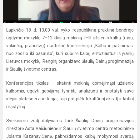
Lapkričio 18 d. 13.00 val. vyko respublikinė praktinė bendrojo
ugdymo mokyklų 7–12 klasių mokinių II–III užsienio kalbų (rusų,
vokiečių, prancūzų) nuotolinė konferencija „Kalba ir pažinimas:
nuo žodžio iki pasaulio“, kuri subūrė kalbų entuziastus iš įvairių
Lietuvos mokyklų. Renginį organizavo Šiaulių Dainų progimnazija
ir Šiaulių švietimo centras.
Konferencijos tikslas – skatinti mokinių domėjimąsi užsienio
kalbomis, ugdyti gebėjimą tyrinėti, analizuoti ir pristatyti savo
idėjas platesnei auditorijai, taip pat plėtoti kultūrinį akiratį ir kritinį
mąstymą.
Sveikinimo žodį dalyviams tarė Šiaulių Dainų progimnazijos
direktorė Asta Vaičiūnienė ir Šiaulių švietimo centro metodininkė
Jolanta Kazanavičienė, pabrėždamos kalbų mokymosi svarbą