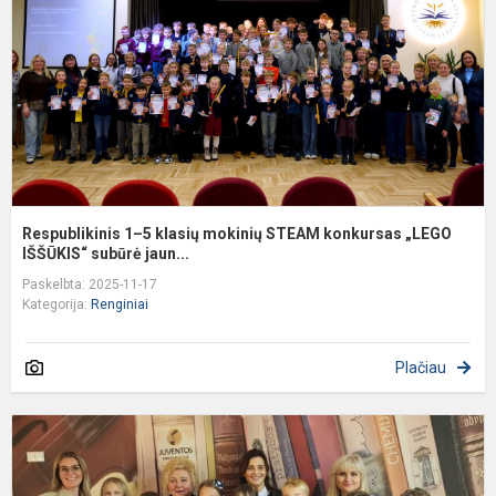
m
S
k
„
I
Respublikinis 1–5 klasių mokinių STEAM konkursas „LEGO
IŠŠŪKIS“ subūrė jaun...
Paskelbta: 2025-11-17
Kategorija:
Renginiai
Plačiau
D
–
t