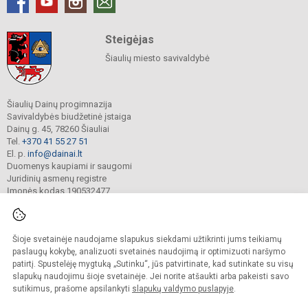
Steigėjas
Šiaulių miesto savivaldybė
Šiaulių Dainų progimnazija
Savivaldybės biudžetinė įstaiga
Dainų g. 45, 78260 Šiauliai
Tel.
+370 41 55 27 51
El. p.
info@dainai.lt
Duomenys kaupiami ir saugomi
Juridinių asmenų registre
Įmonės kodas 190532477
Šioje svetainėje naudojame slapukus siekdami užtikrinti jums teikiamų
© 2023. Šiaulių Dainų progimnazija. Visos teisės saugomos.
Kopijuoti turinį be raštiško gimnazijos sutikimo griežtai draudžiama.
paslaugų kokybę, analizuoti svetainės naudojimą ir optimizuoti naršymo
patirtį. Spustelėję mygtuką „Sutinku“, jūs patvirtinate, kad sutinkate su visų
Prieinamumo paraiška
Slapukų politika
slapukų naudojimu šioje svetainėje. Jei norite atšaukti arba pakeisti savo
sutikimus, prašome apsilankyti
slapukų valdymo puslapyje
.
Sumanus būdas atnaujinti
mokyklos interneto