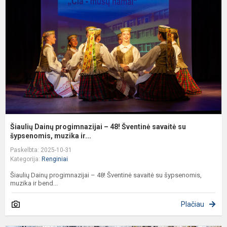
p
–
4
Š
s
s
š
Šiaulių Dainų progimnazijai – 48! Šventinė savaitė su
šypsenomis, muzika ir...
Paskelbta: 2025-10-31
Kategorija:
Renginiai
Šiaulių Dainų progimnazijai – 48! Šventinė savaitė su šypsenomis,
muzika ir bend...
Plačiau