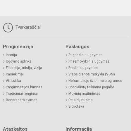
Tvarkaraščiai
Progimnazija
Paslaugos
Istorija
Pagrindinis ugdymas
Ugdymo aplinka
Priešmokyklinis ugdymas
Filosofija, misija, vizija
Pradinis ugdymas
Pasiekimai
Visos dienos mokykla (VDM)
Atributika
Neformaliojo švietimo programos
Progimnazijos himnas
Specialistų teikiama pagalba
Tradiciniai renginiai
Mokinių maitinimas
Bendradarbiavimas
Patalpų nuoma
Biblioteka
Ataskaitos
Informacija