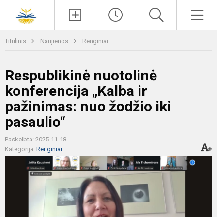
Paieška
Men
Titulinis
Naujienos
Renginiai
Respublikinė nuotolinė
konferencija „Kalba ir
pažinimas: nuo žodžio iki
pasaulio“
Paskelbta: 2025-11-18
Kategorija:
Renginiai