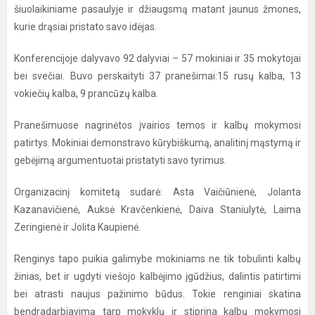
šiuolaikiniame pasaulyje ir džiaugsmą matant jaunus žmones,
kurie drąsiai pristato savo idėjas.
Konferencijoje dalyvavo 92 dalyviai – 57 mokiniai ir 35 mokytojai
bei svečiai. Buvo perskaityti 37 pranešimai:15 rusų kalba, 13
vokiečių kalba, 9 prancūzų kalba.
Pranešimuose nagrinėtos įvairios temos ir kalbų mokymosi
patirtys. Mokiniai demonstravo kūrybiškumą, analitinį mąstymą ir
gebėjimą argumentuotai pristatyti savo tyrimus.
Organizacinį komitetą sudarė: Asta Vaičiūnienė, Jolanta
Kazanavičienė, Auksė Kravčenkienė, Daiva Staniulytė, Laima
Zeringienė ir Jolita Kaupienė.
Renginys tapo puikia galimybe mokiniams ne tik tobulinti kalbų
žinias, bet ir ugdyti viešojo kalbėjimo įgūdžius, dalintis patirtimi
bei atrasti naujus pažinimo būdus. Tokie renginiai skatina
bendradarbiavimą tarp mokyklų ir stiprina kalbų mokymosi