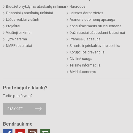
Biudžeto vykdymo ataskaitų rinkiniai
Nuorodos
Finansinių ataskaitų rinkiniai
Laisvos darbo vietos
Lėšos veiklai viešinti
Asmens duomenų apsauga
Projektai
Konsultavimasis su visuomene
Viešieji pirkimai
Dažniausiai užduodami klausimai
1,2% parama
Pranešėjų apsauga
NMPP rezultatai
Smurto ir priekabiavimo politika
Korupcijos prevencija
Civilinė sauga
Teisinė informacija
Atviri duomenys
Pastebėjote klaidų?
Turite pasiūlymų?
RAŠYKITE
Bendraukime