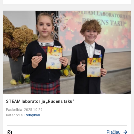
S
l
„
t
STEAM laboratorija „Rudens taku“
Paskelbta: 2025-10-29
Kategorija:
Renginiai
Plačiau