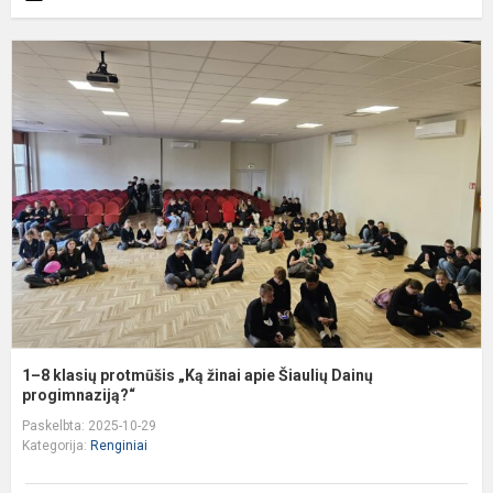
1
8
k
p
„
ž
a
Š
D
p
1–8 klasių protmūšis „Ką žinai apie Šiaulių Dainų
progimnaziją?“
Paskelbta: 2025-10-29
Kategorija:
Renginiai