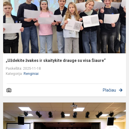
d
s
v
Š
„Uždekite žvakes ir skaitykite drauge su visa Šiaure“
Paskelbta: 2025-11-18
Kategorija:
Renginiai
Plačiau
R
1
5
k