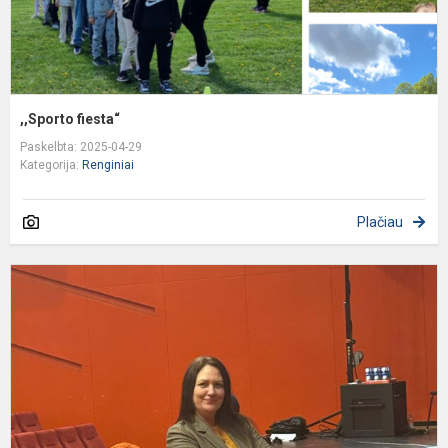
,,Sporto fiesta“
Paskelbta: 2025-04-29
Kategorija:
Renginiai
Plačiau
L
m
v
v
a
k
„Š