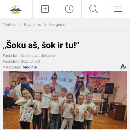
Paieška
Men
Titulinis
Naujienos
Renginiai
„Šoku aš, šok ir tu!”
Paskelbė : Kristina Juodeikienė
Paskelbta: 2025-04-30
Kategorija:
Renginiai