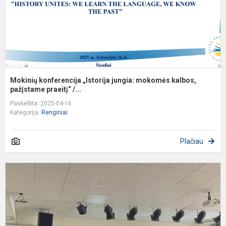
pa
Mokinių konferencija „Istorija jungia: mokomės kalbos,
pažįstame praeitį“ /...
Paskelbta: 2025-04-16
Kategorija:
Renginiai
Plačiau
G
į
l
A
Š