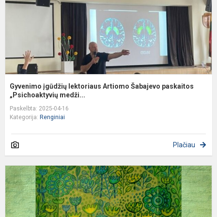
p
„P
Gyvenimo įgūdžių lektoriaus Artiomo Šabajevo paskaitos
„Psichoaktyvių medži...
Paskelbta: 2025-04-16
Kategorija:
Renginiai
Plačiau
P
K