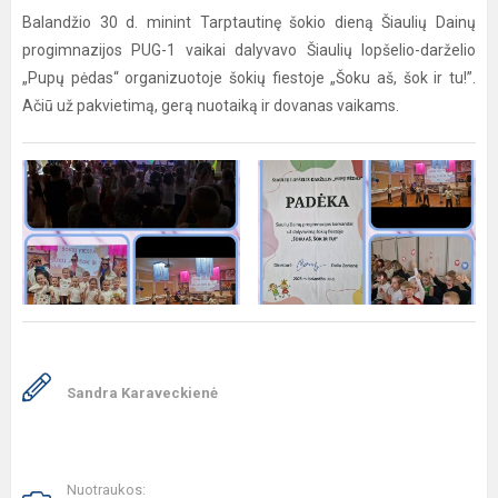
Balandžio 30 d. minint Tarptautinę šokio dieną Šiaulių Dainų
progimnazijos PUG-1 vaikai dalyvavo Šiaulių lopšelio-darželio
„Pupų pėdas“ organizuotoje šokių fiestoje „Šoku aš, šok ir tu!”.
Ačiū už pakvietimą, gerą nuotaiką ir dovanas vaikams.
Sandra Karaveckienė
Nuotraukos: