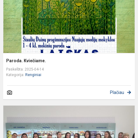
Paroda. Kviečiame.
Paskelbta: 2025-04-14
Kategorija:
Renginiai
Plačiau
S
ir
p
d