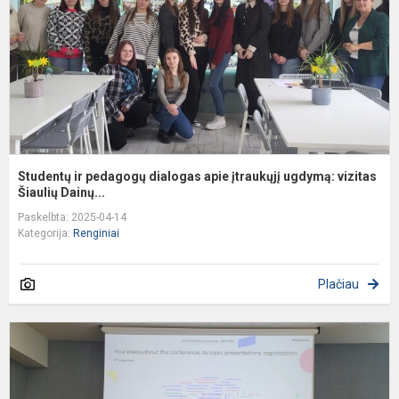
a
į
u
vi
Studentų ir pedagogų dialogas apie įtraukųjį ugdymą: vizitas
Šiaulių Dainų...
Paskelbta: 2025-04-14
Kategorija:
Renginiai
Plačiau
T
k
„
t