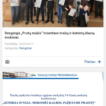
kl
Renginyje „Protų mūšis“ triumfavo trečių ir ketvirtų klasių
mokiniai.
Paskelbta: 2025-04-17
Kategorija:
Renginiai
Plačiau
M
k
„
j
m
k