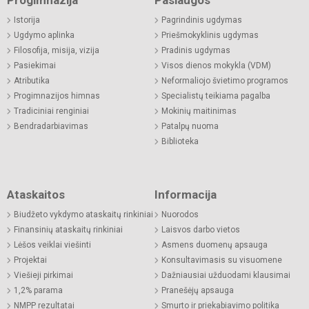
Istorija
Pagrindinis ugdymas
Ugdymo aplinka
Priešmokyklinis ugdymas
Filosofija, misija, vizija
Pradinis ugdymas
Pasiekimai
Visos dienos mokykla (VDM)
Atributika
Neformaliojo švietimo programos
Progimnazijos himnas
Specialistų teikiama pagalba
Tradiciniai renginiai
Mokinių maitinimas
Bendradarbiavimas
Patalpų nuoma
Biblioteka
Ataskaitos
Informacija
Biudžeto vykdymo ataskaitų rinkiniai
Nuorodos
Finansinių ataskaitų rinkiniai
Laisvos darbo vietos
Lėšos veiklai viešinti
Asmens duomenų apsauga
Projektai
Konsultavimasis su visuomene
Viešieji pirkimai
Dažniausiai užduodami klausimai
1,2% parama
Pranešėjų apsauga
NMPP rezultatai
Smurto ir priekabiavimo politika