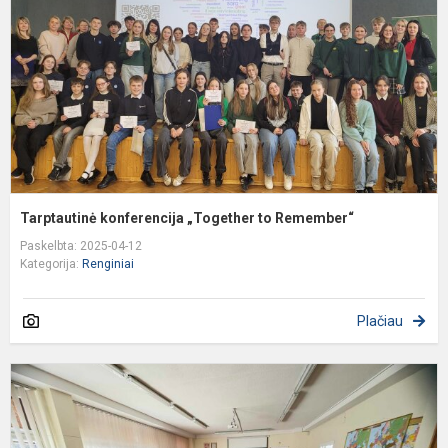
R
Tarptautinė konferencija „Together to Remember“
Paskelbta: 2025-04-12
Kategorija:
Renginiai
Plačiau
D
p
d
m