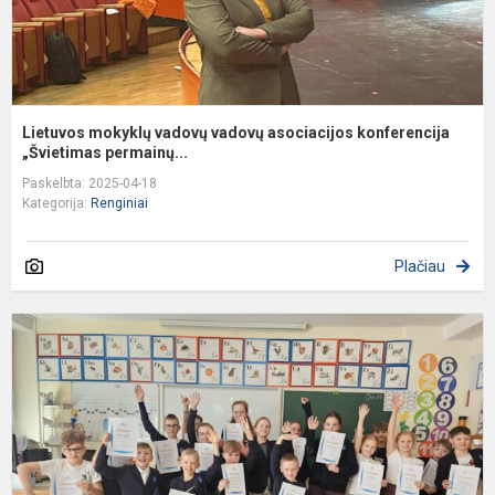
Lietuvos mokyklų vadovų vadovų asociacijos konferencija
„Švietimas permainų...
Paskelbta: 2025-04-18
Kategorija:
Renginiai
Plačiau
R
„
m
t
t
ir
k