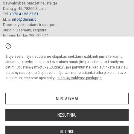
Savivaldybės biudžetinė įstaiga
Dainų g. 45, 78260 Šiauliai
Tel.
+370 41 55 27 51
El. p.
info@dainai.lt
Duomenys kaupiami ir saugomi
Juridinių asmenų registre
Įmonės kodas 190532477
Šioje svetainėje naudojame slapukus siekdami užtikrinti jums teikiamų
© 2023. Šiaulių Dainų progimnazija. Visos teisės saugomos.
Kopijuoti turinį be raštiško gimnazijos sutikimo griežtai draudžiama.
paslaugų kokybę, analizuoti svetainės naudojimą ir optimizuoti naršymo
patirtį. Spustelėję mygtuką „Sutinku“, jūs patvirtinate, kad sutinkate su visų
Prieinamumo paraiška
Slapukų politika
slapukų naudojimu šioje svetainėje. Jei norite atšaukti arba pakeisti savo
sutikimus, prašome apsilankyti
slapukų valdymo puslapyje
.
Sumanus būdas atnaujinti
mokyklos interneto
svetainę
NUSTATYMAI
NESUTINKU
SUTINKU