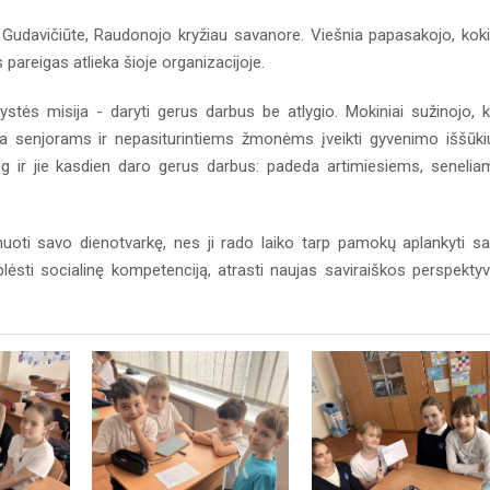
 Gudavičiūte, Raudonojo kryžiau savanore. Viešnia papasakojo, kok
s pareigas atlieka šioje organizacijoje.
stės misija - daryti gerus darbus be atlygio. Mokiniai sužinojo, 
a senjorams ir nepasiturintiems žmonėms įveikti gyvenimo iššūki
g ir jie kasdien daro gerus darbus: padeda artimiesiems, senelia
oti savo dienotvarkę, nes ji rado laiko tarp pamokų aplankyti s
plėsti socialinę kompetenciją, atrasti naujas saviraiškos perspekty