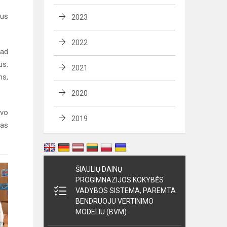
ius
2023
2022
kad
us.
2021
ms,
2020
avo
2019
vas
ŠIAULIŲ DAINŲ
PROGIMNAZIJOS KOKYBĖS
VADYBOS SISTEMA, PAREMTA
BENDRUOJU VERTINIMO
MODELIU (BVM)