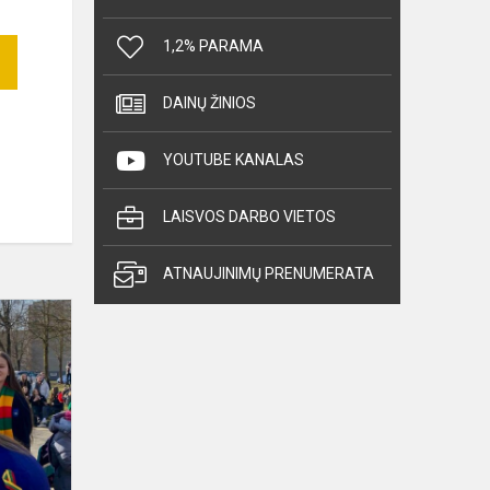
1,2% PARAMA
DAINŲ ŽINIOS
YOUTUBE KANALAS
LAISVOS DARBO VIETOS
ATNAUJINIMŲ PRENUMERATA
Muzikos
grupė
„Capriccio"