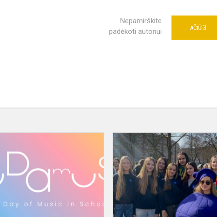
Nepamirškite
3
AČIŪ
padėkoti autoriui
Europos
muzikos
diena
mokykloje