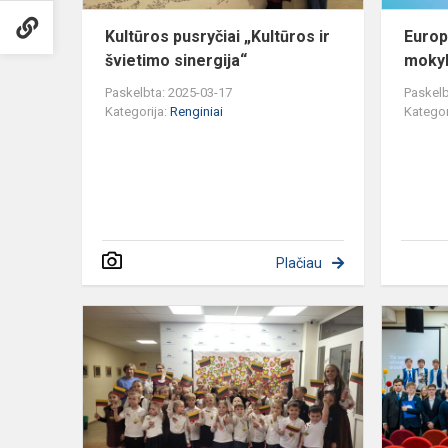
Kultūros pusryčiai „Kultūros ir
Europ
švietimo sinergija“
mokyk
Paskelbta: 2025-03-17
Paskelb
Kategorija:
Renginiai
Kategor
Plačiau
BENDRADA
PAMOKA
SU
L/D
„PUPŲ
PĖDAS“