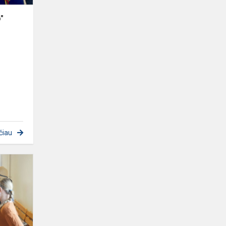
"
čiau
Kaziuko
mugė