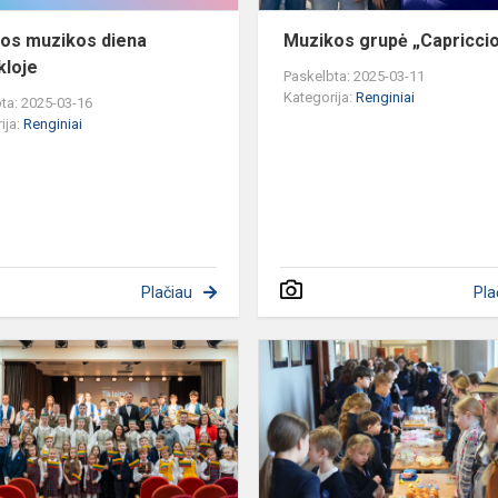
os muzikos diena
Muzikos grupė „Capriccio
loje
Paskelbta: 2025-03-11
Kategorija:
Renginiai
ta: 2025-03-16
ija:
Renginiai
Plačiau
Pla
RBIAVIMO
Koncertas
„Tik
laisvi
užaugam
dideli“