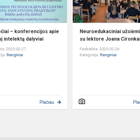
intelektą
dalyviai
ečiai – konferencijos apie
Neuroedukaciniai užsiėm
nį intelektą dalyviai
su lektore Joana Cironka
ta: 2025-02-27
Paskelbta: 2025-02-26
ija:
Renginiai
Kategorija:
Renginiai
Plačiau
Pla