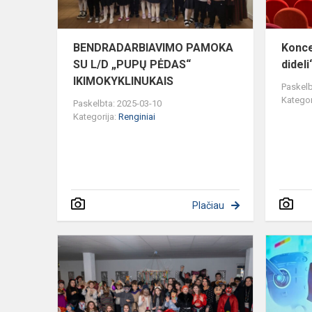
IKIMOKYKLI
BENDRADARBIAVIMO PAMOKA
Konce
SU L/D „PUPŲ PĖDAS“
dideli
IKIMOKYKLINUKAIS
Paskelb
Kategor
Paskelbta: 2025-03-10
Kategorija:
Renginiai
Plačiau
Užgavėnių
šurmulys