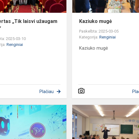
NUKAI...
rtas „Tik laisvi užaugam
Kaziuko mugė
“
Paskelbta: 2025-03-05
Kategorija:
Renginiai
ta: 2025-03-10
ija:
Renginiai
Kaziuko mugė
Plačiau
Pla
Dainiečiai
–
konferencijos
apie
dirbtinį