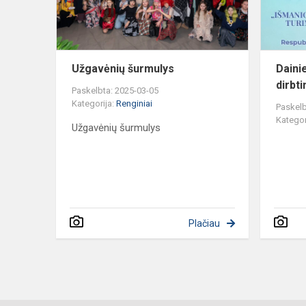
Užgavėnių šurmulys
Daini
dirbti
Paskelbta: 2025-03-05
Kategorija:
Renginiai
Paskelb
Kategor
Užgavėnių šurmulys
Plačiau