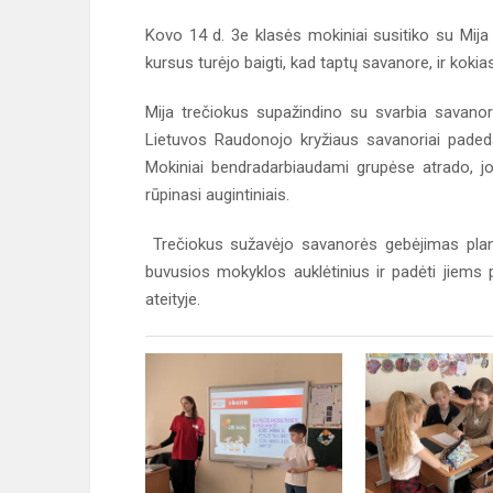
Kovo 14 d. 3e klasės mokiniai susitiko su Mija
kursus turėjo baigti, kad taptų savanore, ir kokia
Mija trečiokus supažindino su svarbia savanory
Lietuvos Raudonojo kryžiaus savanoriai paded
Mokiniai bendradarbiaudami grupėse atrado, jo
rūpinasi augintiniais.
Trečiokus sužavėjo savanorės gebėjimas planu
buvusios mokyklos auklėtinius ir padėti jiems 
ateityje.