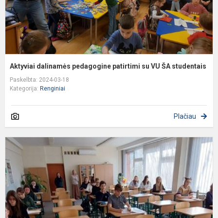
s
Aktyviai dalinamės pedagogine patirtimi su VU ŠA studentais
Paskelbta: 2024-03-18
Kategorija:
Renginiai
Plačiau
Š
m
m
7
ų
k
m