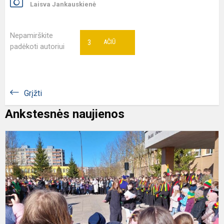
Laisva Jankauskienė
Nepamirškite
3
AČIŪ
padėkoti autoriui
Grįžti
Ankstesnės naujienos
M
p
-
l
d
s
,