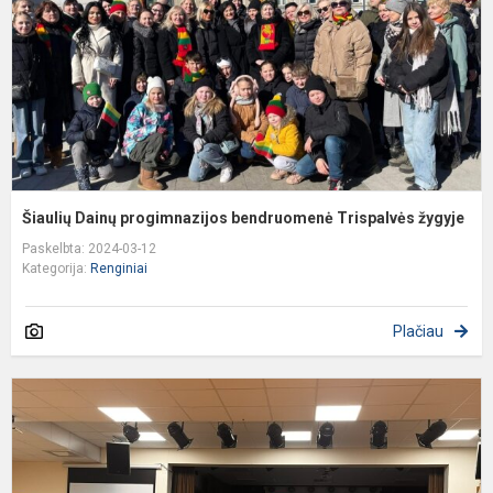
ž
Šiaulių Dainų progimnazijos bendruomenė Trispalvės žygyje
Paskelbta: 2024-03-12
Kategorija:
Renginiai
Plačiau
P
a
„
s