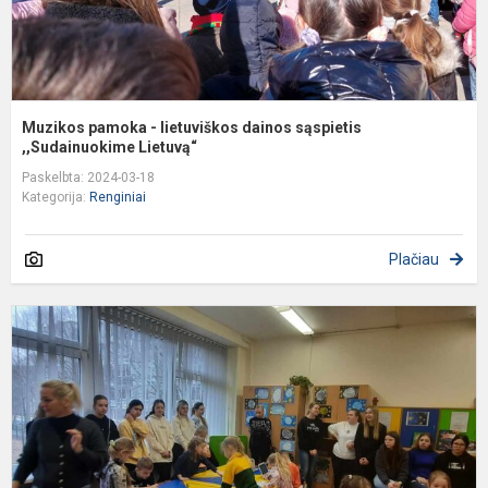
Muzikos pamoka - lietuviškos dainos sąspietis
,,Sudainuokime Lietuvą“
Paskelbta: 2024-03-18
Kategorija:
Renginiai
Plačiau
A
d
p
p
s
V
Š