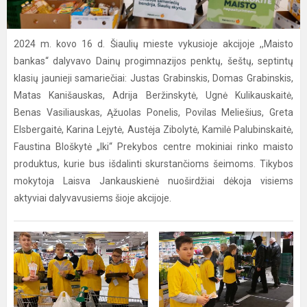
2024 m. kovo 16 d. Šiaulių mieste vykusioje akcijoje ,,Maisto
bankas“ dalyvavo Dainų progimnazijos penktų, šeštų, septintų
klasių jaunieji samariečiai: Justas Grabinskis, Domas Grabinskis,
Matas Kanišauskas, Adrija Beržinskytė, Ugnė Kulikauskaitė,
Benas Vasiliauskas, Ąžuolas Ponelis, Povilas Meliešius, Greta
Elsbergaitė, Karina Lejytė, Austėja Zibolytė, Kamilė Palubinskaitė,
Faustina Bloškytė „Iki“ Prekybos centre mokiniai rinko maisto
produktus, kurie bus išdalinti skurstančioms šeimoms. Tikybos
mokytoja Laisva Jankauskienė nuoširdžiai dėkoja visiems
aktyviai dalyvavusiems šioje akcijoje.