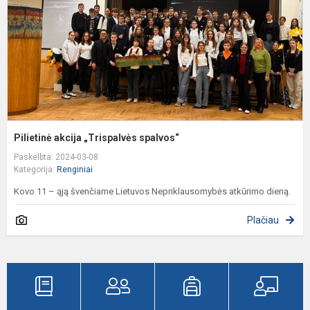
Pilietinė akcija „Trispalvės spalvos“
Paskelbta: 2024-03-08
Kategorija:
Renginiai
Kovo 11 – ąją švenčiame Lietuvos Nepriklausomybės atkūrimo dieną.
Plačiau