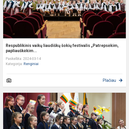
Respublikinis vaikų liaudiškų šokių festivalis „Patrepsėkim,
papliauškėkim...
Paskelbta: 2024-03-14
Kategorija:
Renginiai
Plačiau
K
„