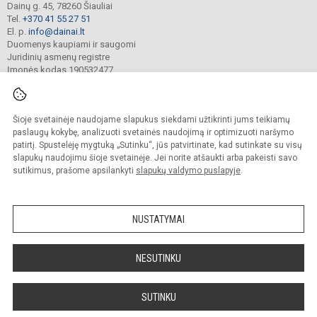
Dainų g. 45, 78260 Šiauliai
Tel.
+370 41 55 27 51
El. p.
info@dainai.lt
Duomenys kaupiami ir saugomi
Juridinių asmenų registre
Įmonės kodas 190532477
Šioje svetainėje naudojame slapukus siekdami užtikrinti jums teikiamų
© 2023. Šiaulių Dainų progimnazija. Visos teisės saugomos.
Kopijuoti turinį be raštiško gimnazijos sutikimo griežtai draudžiama.
paslaugų kokybę, analizuoti svetainės naudojimą ir optimizuoti naršymo
patirtį. Spustelėję mygtuką „Sutinku“, jūs patvirtinate, kad sutinkate su visų
Prieinamumo paraiška
Slapukų politika
slapukų naudojimu šioje svetainėje. Jei norite atšaukti arba pakeisti savo
sutikimus, prašome apsilankyti
slapukų valdymo puslapyje
.
Sumanus būdas atnaujinti
mokyklos interneto
svetainę
NUSTATYMAI
NESUTINKU
SUTINKU