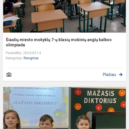
a
k
o
Šiaulių miesto mokyklų 7-ų klasių mokinių anglų kalbos
olimpiada
Paskelbta: 2024-03-14
Kategorija:
Renginiai
Plačiau
3
4
k
m
s
k