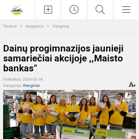
Paieška
Men
Titulinis
Naujienos
Renginiai
Dainų progimnazijos jaunieji
samariečiai akcijoje ,,Maisto
bankas“
Paskelbta: 2024-03-18
Kategorija:
Renginiai