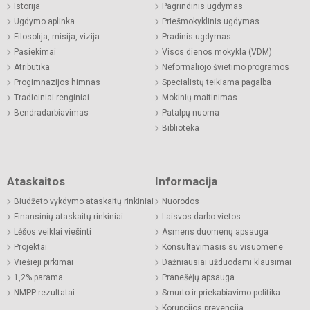
Istorija
Pagrindinis ugdymas
Ugdymo aplinka
Priešmokyklinis ugdymas
Filosofija, misija, vizija
Pradinis ugdymas
Pasiekimai
Visos dienos mokykla (VDM)
Atributika
Neformaliojo švietimo programos
Progimnazijos himnas
Specialistų teikiama pagalba
Tradiciniai renginiai
Mokinių maitinimas
Bendradarbiavimas
Patalpų nuoma
Biblioteka
Ataskaitos
Informacija
Biudžeto vykdymo ataskaitų rinkiniai
Nuorodos
Finansinių ataskaitų rinkiniai
Laisvos darbo vietos
Lėšos veiklai viešinti
Asmens duomenų apsauga
Projektai
Konsultavimasis su visuomene
Viešieji pirkimai
Dažniausiai užduodami klausimai
1,2% parama
Pranešėjų apsauga
NMPP rezultatai
Smurto ir priekabiavimo politika
Korupcijos prevencija