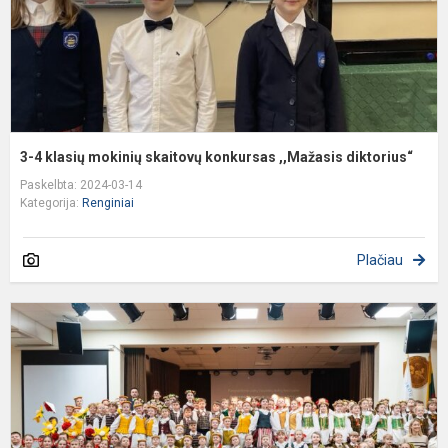
,
d
3-4 klasių mokinių skaitovų konkursas ,,Mažasis diktorius“
Paskelbta: 2024-03-14
Kategorija:
Renginiai
Plačiau
R
v
l
š
f
„