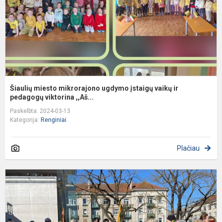
v
ir
p
Šiaulių miesto mikrorajono ugdymo įstaigų vaikų ir
pedagogų viktorina ,,Aš...
Paskelbta: 2024-03-13
Kategorija:
Renginiai
Plačiau
Š
D
p
b
T