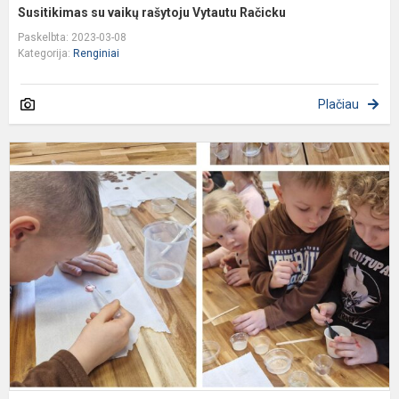
Susitikimas su vaikų rašytoju Vytautu Račicku
Paskelbta: 2023-03-08
Kategorija:
Renginiai
Plačiau
,
l
l