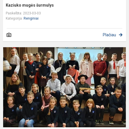
Kaziuko mugės šurmulys
Paskelbta: 2023-03-03
Kategorija:
Renginiai
Plačiau
K
s
„