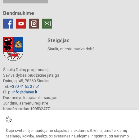
Bendraukime
Steigėjas
Šiaulių miesto savivaldybė
Šiaulių Dainų progimnazija
Savivaldybės biudžetinė įstaiga
Dainų g. 45, 78260 Šiauliai
Tel.
+370 41 55 27 51
El. p.
info@dainai.lt
Duomenys kaupiami ir saugomi
Juridinių asmenų registre
Įmonės kodas 190532477
Šioje svetainėje naudojame slapukus siekdami užtikrinti jums teikiamų
© 2023. Šiaulių Dainų progimnazija. Visos teisės saugomos.
Kopijuoti turinį be raštiško gimnazijos sutikimo griežtai draudžiama.
paslaugų kokybę, analizuoti svetainės naudojimą ir optimizuoti naršymo