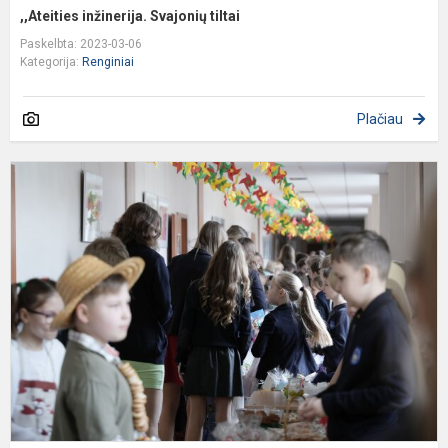
,,Ateities inžinerija. Svajonių tiltai
Paskelbta: 2023-03-06
Kategorija:
Renginiai
Plačiau
K
m
š