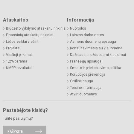
Ataskaitos
Informacija
Biudžeto vykdymo ataskaitų rinkiniai
Nuorodos
Finansinių ataskaitų rinkiniai
Laisvos darbo vietos
Lėšos veiklai viešinti
Asmens duomenų apsauga
Projektai
Konsultavimasis su visuomene
Viešieji pirkimai
Dažniausiai užduodami klausimai
1,2% parama
Pranešėjų apsauga
NMPP rezultatai
Smurto ir priekabiavimo politika
Korupcijos prevencija
Civilinė sauga
Teisinė informacija
Atviri duomenys
Pastebėjote klaidų?
Turite pasiūlymų?
RAŠYKITE