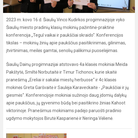
2023 m. kovo 16 d. Šiaulių Vinco Kudirkos progimnazijoje vyko
Šiaulių miesto pradinių klasių mokinių pažintinė-praktinė
konferencija „Tegul vaikai ir paukščiai skraido“. Konferencijos
tikslas – mokinių žinių apie paukščius pasitikrinimas, gilinimas,
įtvirtinimas, meilės gamtai, senolių palikimui puoselėjimas.
Šiaulių Dainų progimnazijai atstovavo 4a klasės mokiniai Meida
Pakštytė, Smiltė Norbutaitė ir Timur Tichonov, kurie skaitė
pranešimą „Ereliai ir sakalai miestų herbuose“ ir 4c klasės
mokinės Greta Garšvaitė ir Saulėja Karaveckaitė - „Paukščiai ir jų
giesmės“. Konferencijoje mokiniai sužinojo daug įdomių dalykų
apie paukščius, jų gyvenimo būdą bei pasitikrino žinias Kahoot
viktorinoje. Pranešimus mokiniams padėjo paruošti pradinio
ugdymo mokytojos Birutė Kasparienė ir Neringa Vėlienė.