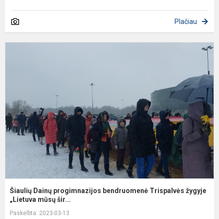
Plačiau
Š
D
p
b
T
ž
„..
Šiaulių Dainų progimnazijos bendruomenė Trispalvės žygyje
„Lietuva mūsų šir...
Paskelbta: 2023-03-13