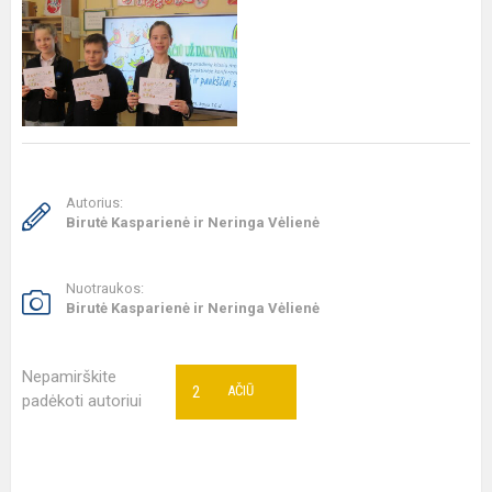
Autorius:
Birutė Kasparienė ir Neringa Vėlienė
Nuotraukos:
Birutė Kasparienė ir Neringa Vėlienė
Nepamirškite
2
AČIŪ
padėkoti autoriui