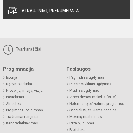
ATNAUJINIMŲ PRENUMERATA
Tvarkaraščiai
Progimnazija
Paslaugos
Istorija
Pagrindinis ugdymas
Ugdymo aplinka
Priešmokyklinis ugdymas
Filosofija, misija, vizija
Pradinis ugdymas
Pasiekimai
Visos dienos mokykla (VDM)
Atributika
Neformaliojo švietimo programos
Progimnazijos himnas
Specialistų teikiama pagalba
Tradiciniai renginiai
Mokinių maitinimas
Bendradarbiavimas
Patalpų nuoma
Biblioteka