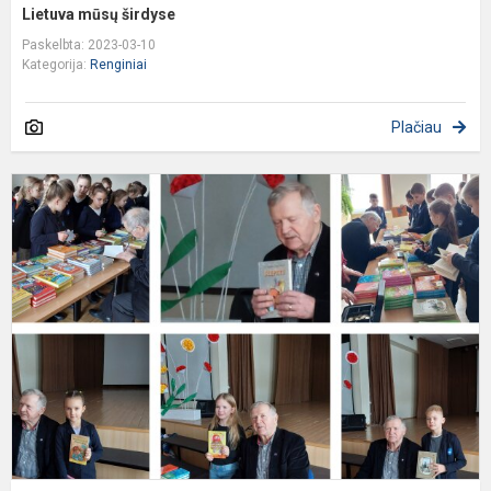
Lietuva mūsų širdyse
Paskelbta: 2023-03-10
Kategorija:
Renginiai
Plačiau
S
s
v
r
V
R