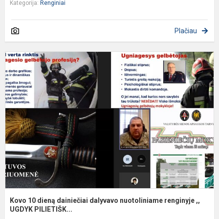
Kategorija:
Renginiai
Plačiau
K
1
d
d
d
n
r
,,.
Kovo 10 dieną dainiečiai dalyvavo nuotoliniame renginyje ,,
UGDYK PILIETIŠK...