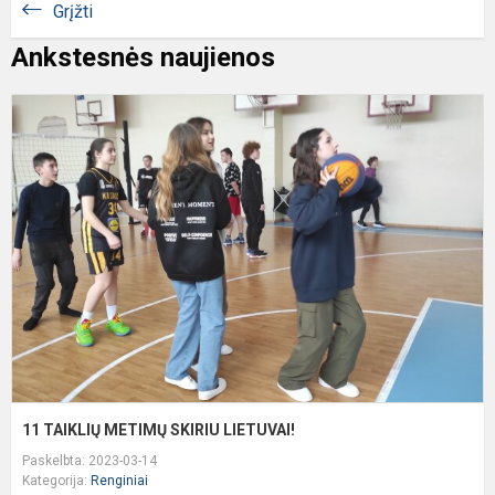
Grįžti
Ankstesnės naujienos
1
T
M
S
L
11 TAIKLIŲ METIMŲ SKIRIU LIETUVAI!
Paskelbta: 2023-03-14
Kategorija:
Renginiai