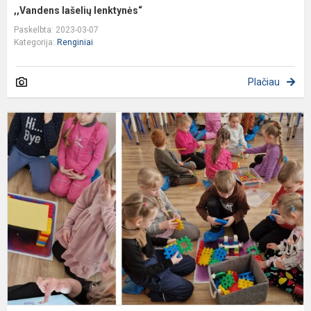
,,Vandens lašelių lenktynės“
Paskelbta: 2023-03-07
Kategorija:
Renginiai
Plačiau
,
i
S
ti