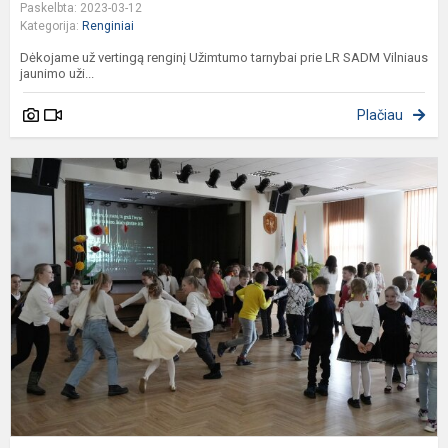
Paskelbta: 2023-03-12
Kategorija:
Renginiai
Dėkojame už vertingą renginį Užimtumo tarnybai prie LR SADM Vilniaus
jaunimo uži...
Plačiau
L
m
š