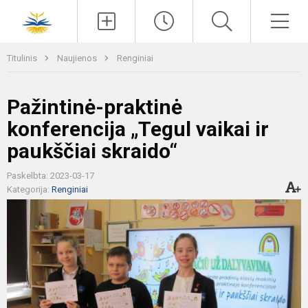
Paieška
Men
Titulinis
Naujienos
Renginiai
Pažintinė-praktinė
konferencija „Tegul vaikai ir
paukščiai skraido“
Paskelbta: 2023-03-17
Kategorija:
Renginiai